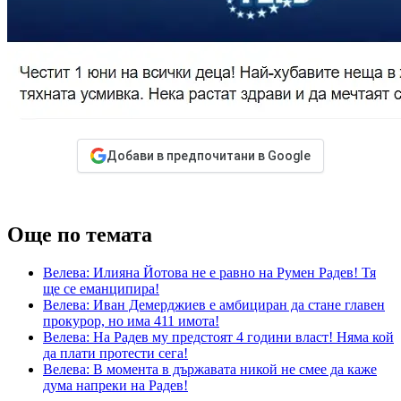
Добави в предпочитани в Google
Още по темата
Велева: Илияна Йотова не е равно на Румен Радев! Тя
ще се еманципира!
Велева: Иван Демерджиев е амбициран да стане главен
прокурор, но има 411 имота!
Велева: На Радев му предстоят 4 години власт! Няма кой
да плати протести сега!
Велева: В момента в държавата никой не смее да каже
дума напреки на Радев!