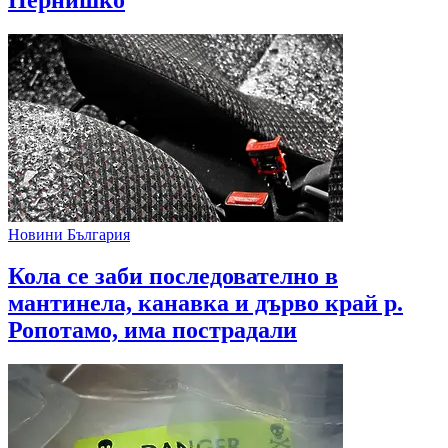
Новини България
Кола се заби последователно в
мантинела, канавка и дърво край р.
Ропотамо, има пострадали