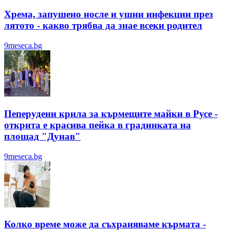
Хрема, запушено носле и ушни инфекции през
лятотo - какво трябва да знае всеки родител
9meseca.bg
Пеперудени крила за кърмещите майки в Русе -
открита е красива пейка в градинката на
площад "Дунав"
9meseca.bg
Колко време може да съхраняваме кърмата -