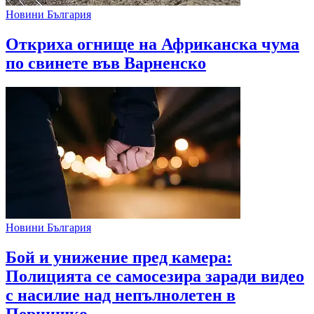
Новини България
Откриха огнище на Африканска чума
по свинете във Варненско
Новини България
Бой и унижение пред камера:
Полицията се самосезира заради видео
с насилие над непълнолетен в
Пернишко