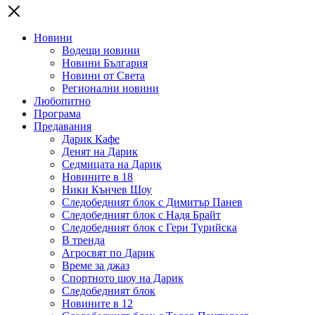
Новини
Водещи новини
Новини България
Новини от Света
Регионални новини
Любопитно
Програма
Предавания
Дарик Кафе
Денят на Дарик
Седмицата на Дарик
Новините в 18
Ники Кънчев Шоу
Следобедният блок с Димитър Панев
Следобедният блок с Надя Брайт
Следобедният блок с Гери Турийска
В тренда
Агросвят по Дарик
Време за джаз
Спортното шоу на Дарик
Следобедният блок
Новините в 12