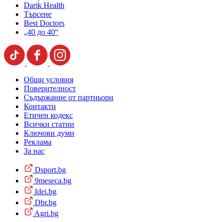
Darik Health
Търсене
Best Doctors
„40 до 40“
Общи условия
Поверителност
Съдържание от партньори
Контакти
Етичен кодекс
Всички статии
Ключови думи
Реклама
За нас
Dsport.bg
9meseca.bg
Idei.bg
Dbr.bg
Agri.bg