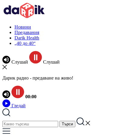
Новини
Предавания
Darik Health
„40 до 40“
Слушай
Слушай
Дарик радио - предаване на живо!
00:00
Гледай