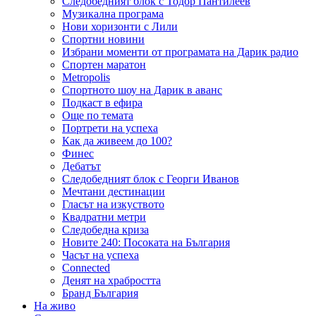
Следобедният блок с Тодор Пантилеев
Музикална програма
Нови хоризонти с Лили
Спортни новини
Избрани моменти от програмата на Дарик радио
Спортен маратон
Metropolis
Спортното шоу на Дарик в аванс
Подкаст в ефира
Още по темата
Портрети на успеха
Как да живеем до 100?
Финес
Дебатът
Следобедният блок с Георги Иванов
Мечтани дестинации
Гласът на изкуството
Квадратни метри
Следобедна криза
Новите 240: Посоката на България
Часът на успеха
Connected
Денят на храбростта
Бранд България
На живо