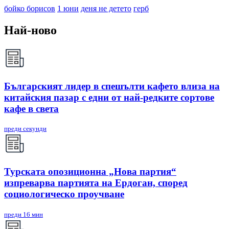
бойко борисов
1 юни
деня не детето
герб
Най-ново
Българският лидер в спешълти кафето влиза на
китайския пазар с едни от най-редките сортове
кафе в света
преди секунди
Турската опозиционна „Нова партия“
изпреварва партията на Ердоган, според
социологическо проучване
преди 16 мин