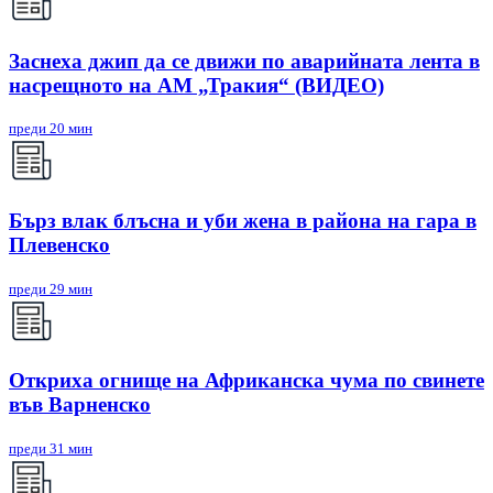
Заснеха джип да се движи по аварийната лента в
насрещното на АМ „Тракия“ (ВИДЕО)
преди 20 мин
Бърз влак блъсна и уби жена в района на гара в
Плевенско
преди 29 мин
Откриха огнище на Африканска чума по свинете
във Варненско
преди 31 мин