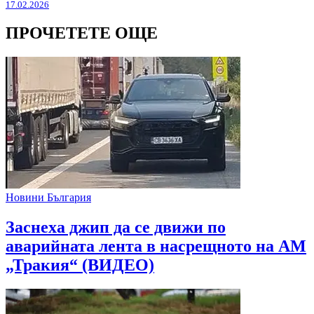
17.02.2026
ПРОЧЕТЕТЕ ОЩЕ
Новини България
Заснеха джип да се движи по
аварийната лента в насрещното на АМ
„Тракия“ (ВИДЕО)