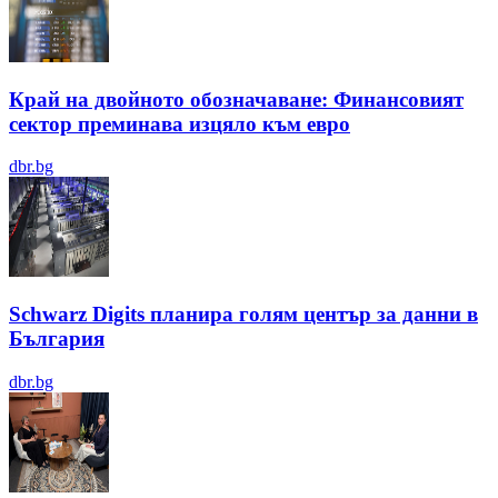
Край на двойното обозначаване: Финансовият
сектор преминава изцяло към евро
dbr.bg
Schwarz Digits планира голям център за данни в
България
dbr.bg