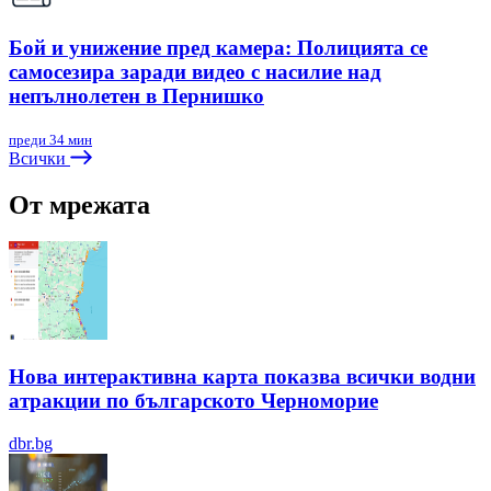
Бой и унижение пред камера: Полицията се
самосезира заради видео с насилие над
непълнолетен в Пернишко
преди 34 мин
Всички
От мрежата
Нова интерактивна карта показва всички водни
атракции по българското Черноморие
dbr.bg