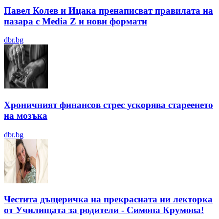
Павел Колев и Ицака пренаписват правилата на
пазара с Media Z и нови формати
dbr.bg
Хроничният финансов стрес ускорява стареенето
на мозъка
dbr.bg
Честита дъщеричка на прекрасната ни лекторка
от Училищата за родители - Симона Крумова!