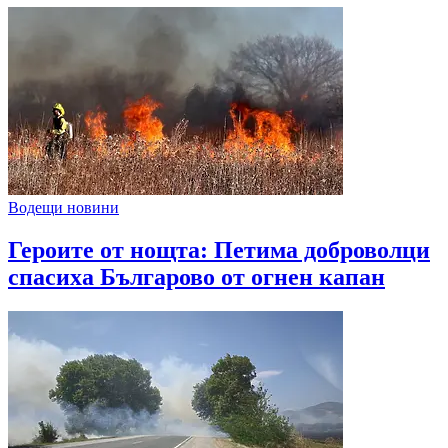
Водещи новини
Героите от нощта: Петима доброволци
спасиха Българово от огнен капан