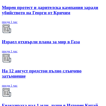
Мирен протест и дарителска кампания заради
убийството на Георги от Кричим
преди 1 час
Израел отхвърли плана за мир в Газа
преди 1 час
На 12 август предстои пълно слънчево
затъмнение
преди 1 час
Евакуираха над 1 млн. души в Източен Китай