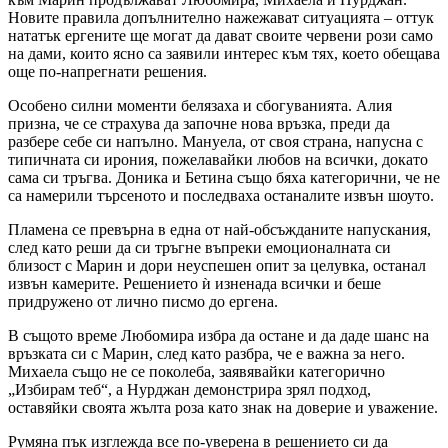
Новите правила допълнително нажежават ситуацията – оттук
нататък ергените ще могат да дават своите червени рози само
на дами, които ясно са заявили интерес към тях, което обещава
още по-напрегнати решения.
Особено силни моменти белязаха и сбогуванията. Алия
призна, че се страхува да започне нова връзка, преди да
разбере себе си напълно. Мануела, от своя страна, напусна с
типичната си ирония, пожелавайки любов на всички, докато
сама си тръгва. Доника и Бетина също бяха категорични, че не
са намерили търсеното и последваха останалите извън шоуто.
Пламена се превърна в една от най-обсъжданите напускания,
след като реши да си тръгне въпреки емоционалната си
близост с Марин и дори неуспешен опит за целувка, останал
извън камерите. Решението ѝ изненада всички и беше
придружено от лично писмо до ергена.
В същото време Любомира избра да остане и да даде шанс на
връзката си с Марин, след като разбра, че е важна за него.
Михаела също не се поколеба, заявявайки категорично
„Избирам теб“, а Нурджан демонстрира зрял подход,
оставяйки своята жълта роза като знак на доверие и уважение.
Румяна пък изглежда все по-уверена в решението си да