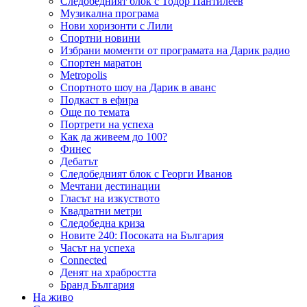
Следобедният блок с Тодор Пантилеев
Музикална програма
Нови хоризонти с Лили
Спортни новини
Избрани моменти от програмата на Дарик радио
Спортен маратон
Metropolis
Спортното шоу на Дарик в аванс
Подкаст в ефира
Още по темата
Портрети на успеха
Как да живеем до 100?
Финес
Дебатът
Следобедният блок с Георги Иванов
Мечтани дестинации
Гласът на изкуството
Квадратни метри
Следобедна криза
Новите 240: Посоката на България
Часът на успеха
Connected
Денят на храбростта
Бранд България
На живо