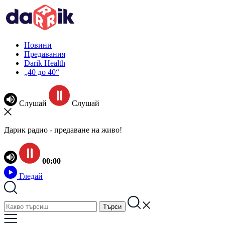
Новини
Предавания
Darik Health
„40 до 40“
Слушай
Слушай
Дарик радио - предаване на живо!
00:00
Гледай