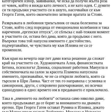
категоричен избор, заявявайки, че иска да получи жълта роза
от човек, който я вижда като личност, а не като идея. С думите
си тя продължи участието си в шоуто, насочвайки се към
Георги Гатев, което окончателно затвори вратата за Стоян.
Развръзката в любовния триъгълник се оказа болезнена за
Стоян, който след поредица от емоционални колебания и така
наречения „ергенски отпуск“, се сблъска с най-тежкия момент
в участието си, остана без дама, която да продължи с него.
Въпреки това той напусна имението с достойнство,
подчертавайки, че чувствата му към Илияна не са се
променили.
Към края на вечерта още пет дами взеха решение да сложат
край на участието си. Художничката Алия, финансистката
Бетина, психологът Доника, социалният работник Мануела и
собственичката на салон за красота Пламена напуснаха
имението, признавайки, че не са открили любовта, която са
търсили в Шри Ланка. Част от тях го направиха с усмивка и
самоирония, други, с откровено разочарование, но всички
единодушно в едно: времето им в предаването е приключило.
Така в „имението на любовта“ останаха само няколко дами,
които продължават да се борят за вниманието на двамата
ергени. При Георги Гатев остават Румяна и Илияна, докато
към Марин продължават Любомира, Михаела и Нурджан.