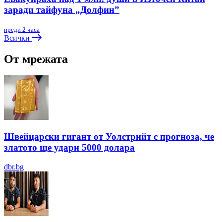
заради тайфуна „Долфин”
преди 2 часа
Всички
От мрежата
Швейцарски гигант от Уолстрийт с прогноза, че
златото ще удари 5000 долара
dbr.bg