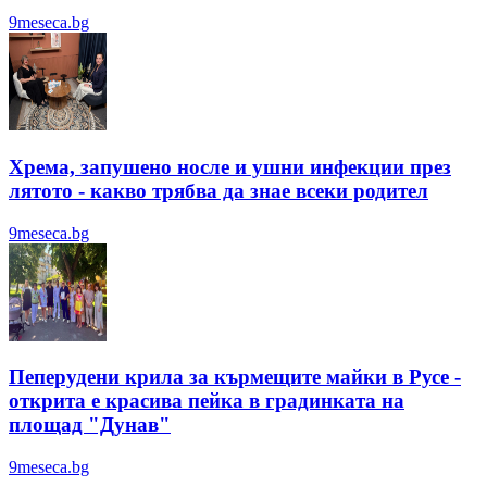
9meseca.bg
Хрема, запушено носле и ушни инфекции през
лятотo - какво трябва да знае всеки родител
9meseca.bg
Пеперудени крила за кърмещите майки в Русе -
открита е красива пейка в градинката на
площад "Дунав"
9meseca.bg