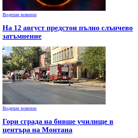
Водещи новини
На 12 август предстои пълно слънчево
затъмнение
Водещи новини
Гори сграда на бивше училище в
центъра на Монтана