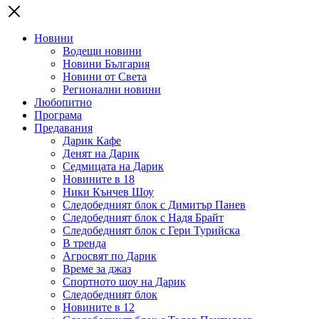
Новини
Водещи новини
Новини България
Новини от Света
Регионални новини
Любопитно
Програма
Предавания
Дарик Кафе
Денят на Дарик
Седмицата на Дарик
Новините в 18
Ники Кънчев Шоу
Следобедният блок с Димитър Панев
Следобедният блок с Надя Брайт
Следобедният блок с Гери Турийска
В тренда
Агросвят по Дарик
Време за джаз
Спортното шоу на Дарик
Следобедният блок
Новините в 12