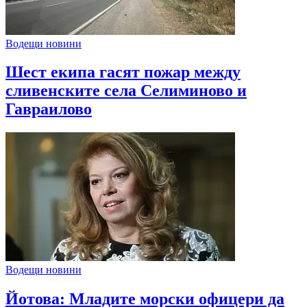
Водещи новини
Шест екипа гасят пожар между
сливенските села Селиминово и
Гавраилово
Водещи новини
Йотова: Младите морски офицери да