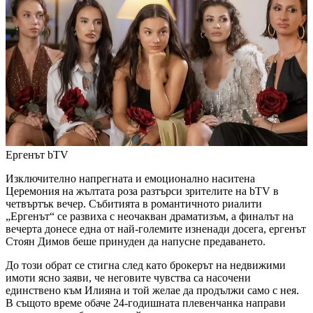
Ергенът
bTV
Изключително напрегната и емоционално наситена
Церемония на жълтата роза разтърси зрителите на bTV в
четвъртък вечер. Събитията в романтичното риалити
„Ергенът“ се развиха с неочакван драматизъм, а финалът на
вечерта донесе една от най-големите изненади досега, ергенът
Стоян Димов беше принуден да напусне предаването.
До този обрат се стигна след като брокерът на недвижими
имоти ясно заяви, че неговите чувства са насочени
единствено към Илияна и той желае да продължи само с нея.
В същото време обаче 24-годишната плевенчанка направи