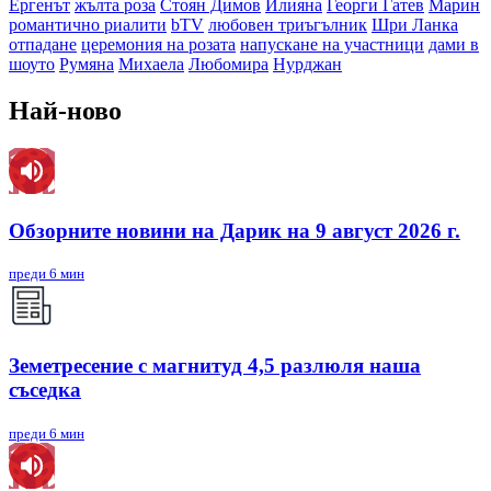
Ергенът
жълта роза
Стоян Димов
Илияна
Георги Гатев
Марин
романтично риалити
bTV
любовен триъгълник
Шри Ланка
отпадане
церемония на розата
напускане на участници
дами в
шоуто
Румяна
Михаела
Любомира
Нурджан
Най-ново
Обзорните новини на Дарик на 9 август 2026 г.
преди 6 мин
Земетресение с магнитуд 4,5 разлюля наша
съседка
преди 6 мин