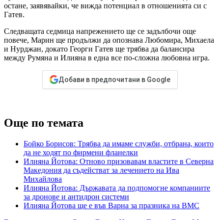
остане, заявявайки, че вижда потенциал в отношенията си с
Гатев.
Следващата седмица напрежението ще се задълбочи още
повече, Марин ще продължи да опознава Любомира, Михаела
и Нурджан, докато Георги Гатев ще трябва да балансира
между Румяна и Илияна в една все по-сложна любовна игра.
Добави в предпочитани в Google
Още по темата
Бойко Борисов: Трябва да имаме служби, отбрана, които
да не ходят по фирмени фланелки
Илияна Йотова: Отново призовавам властите в Северна
Македония да съдействат за лечението на Ива
Михайлова
Илияна Йотова: Държавата да подпомогне компаниите
за дронове и антидрон системи
Илияна Йотова ще е във Варна за празника на ВМС