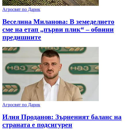
Агросвят по Дарик
​Веселина Миланова: В земеделието
сме на етап „първи плик“ – обвини
предишните
Агросвят по Дарик
Илия Проданов: Зърненият баланс на
страната е подсигурен