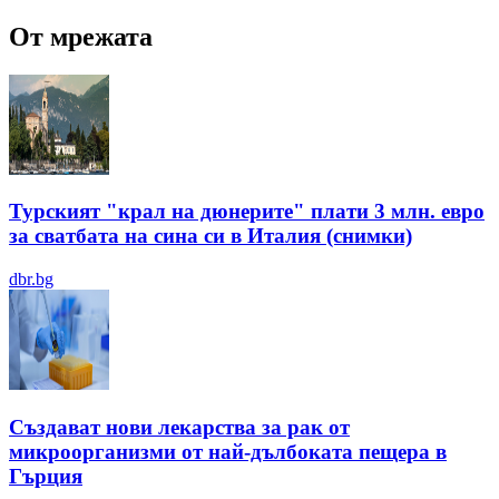
От мрежата
Турският "крал на дюнерите" плати 3 млн. евро
за сватбата на сина си в Италия (снимки)
dbr.bg
Създават нови лекарства за рак от
микроорганизми от най-дълбоката пещера в
Гърция