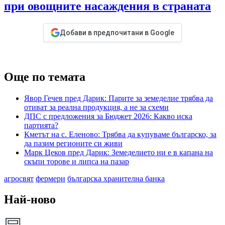
при овощните насаждения в страната
Добави в предпочитани в Google
Още по темата
Явор Гечев пред Дарик: Парите за земеделие трябва да
отиват за реална продукция, а не за схеми
ДПС с предложения за Бюджет 2026: Какво иска
партията?
Кметът на с. Еленово: Трябва да купуваме българско, за
да пазим регионите си живи
Марк Цеков пред Дарик: Земеделието ни е в капана на
скъпи торове и липса на пазар
агросвят
фермери
българска хранителна банка
Най-ново