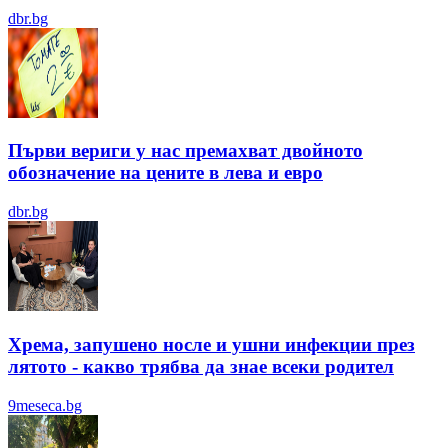
dbr.bg
Първи вериги у нас премахват двойното
обозначение на цените в лева и евро
dbr.bg
Хрема, запушено носле и ушни инфекции през
лятотo - какво трябва да знае всеки родител
9meseca.bg