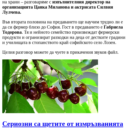
на храни – разговаряме с
изпълнителния директор на
организацията Цанка Миланова и актрисата Силвия
Лулчева.
Във втората половина на предаването ще научим трудно ли е
да си фермер близо до София. Гост в предаването е
Габриела
Тодорова
. Тя и нейното семейство произвеждат фермерски
продукти и огранизират разходки на деца от дестките градини
и училищата в стопанството край софийското село Лозен.
Целия разговор можете да чуете в прикачения звуков файл.
Сериозни са щетите от измръзванията