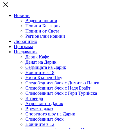
Новини
Водещи новини
Новини България
Новини от Света
Регионални новини
Любопитно
Програма
Предавания
Дарик Кафе
Денят на Дарик
Седмицата на Дарик
Новините в 18
Ники Кънчев Шоу
Следобедният блок с Димитър Панев
Следобедният блок с Надя Брайт
Следобедният блок с Гери Турийска
В тренда
Агросвят по Дарик
Време за джаз
Спортното шоу на Дарик
Следобедният блок
Новините в 12