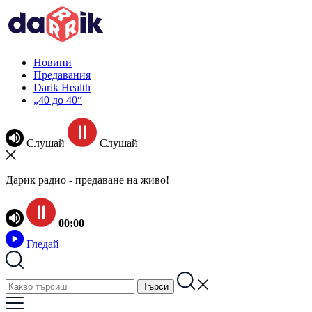
Новини
Предавания
Darik Health
„40 до 40“
Слушай
Слушай
Дарик радио - предаване на живо!
00:00
Гледай