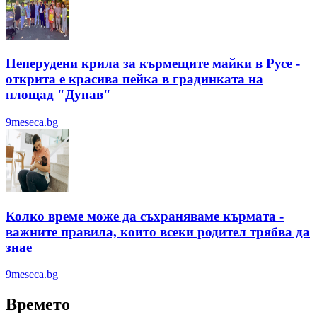
Пеперудени крила за кърмещите майки в Русе -
открита е красива пейка в градинката на
площад "Дунав"
9meseca.bg
Колко време може да съхраняваме кърмата -
важните правила, които всеки родител трябва да
знае
9meseca.bg
Времето