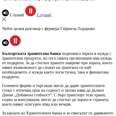
Слушай
Слушай
Чуйте целия разговор с фермера Габриела Тодорова:
Българската хранителна банка
подпомага хората в нужда с
хранителни продукти, но сега самата организация има нужда
от подкрепа. За да стигнат храните навреме при хората, които
нямат възможоност да сложат на трапезата си най-
необходимото, е нужда както логистична, така и финансова
подкрепа.
Големите фирми и търговци могат да дарят хранителните
стоки с изтичащ срок на годност и затова няма да дължат
Данък „Добавена стойност”. С бърз транспорт тези храни,
годни за консумация, могат да стигнат до хората в страната,
които нямат осигурен обяд или вечеря.
За каузата на Хранителната банка и за смисълът от даряването