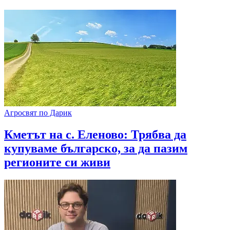
Агросвят по Дарик
Кметът на с. Еленово: Трябва да
купуваме българско, за да пазим
регионите си живи