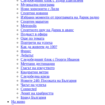
Следобедният блок с Тодор Пантилеев
Музикална програма
Нови хоризонти с Лили
Спортни новини
Избрани моменти от програмата на Дарик радио
Спортен маратон
Metropolis
Спортното шоу на Дарик в аванс
Подкаст в ефира
Още по темата
Портрети на успеха
Как да живеем до 100?
Финес
Дебатът
Следобедният блок с Георги Иванов
Мечтани дестинации
Гласът на изкуството
Квадратни метри
Следобедна криза
Новите 240: Посоката на България
Часът на успеха
Connected
Денят на храбростта
Бранд България
На живо