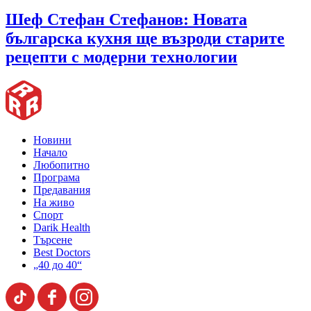
Шеф Стефан Стефанов: Новата
българска кухня ще възроди старите
рецепти с модерни технологии
Новини
Начало
Любопитно
Програма
Предавания
На живо
Спорт
Darik Health
Търсене
Best Doctors
„40 до 40“