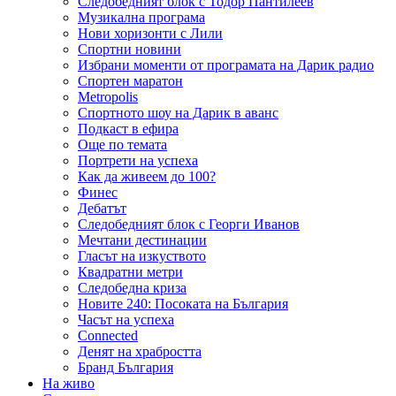
Следобедният блок с Тодор Пантилеев
Музикална програма
Нови хоризонти с Лили
Спортни новини
Избрани моменти от програмата на Дарик радио
Спортен маратон
Metropolis
Спортното шоу на Дарик в аванс
Подкаст в ефира
Още по темата
Портрети на успеха
Как да живеем до 100?
Финес
Дебатът
Следобедният блок с Георги Иванов
Мечтани дестинации
Гласът на изкуството
Квадратни метри
Следобедна криза
Новите 240: Посоката на България
Часът на успеха
Connected
Денят на храбростта
Бранд България
На живо