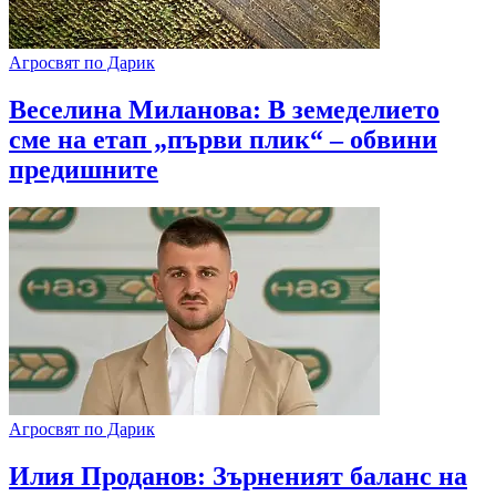
Агросвят по Дарик
​Веселина Миланова: В земеделието
сме на етап „първи плик“ – обвини
предишните
Агросвят по Дарик
Илия Проданов: Зърненият баланс на