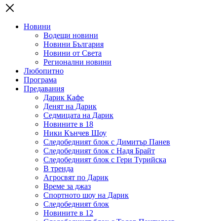
Новини
Водещи новини
Новини България
Новини от Света
Регионални новини
Любопитно
Програма
Предавания
Дарик Кафе
Денят на Дарик
Седмицата на Дарик
Новините в 18
Ники Кънчев Шоу
Следобедният блок с Димитър Панев
Следобедният блок с Надя Брайт
Следобедният блок с Гери Турийска
В тренда
Агросвят по Дарик
Време за джаз
Спортното шоу на Дарик
Следобедният блок
Новините в 12