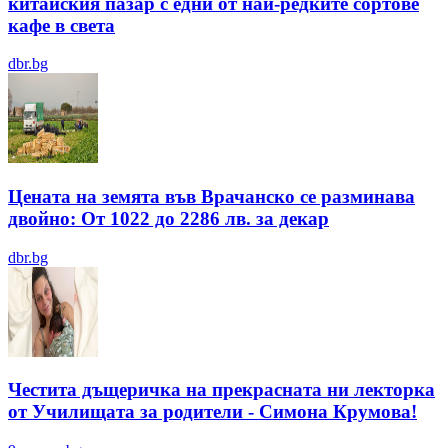
китайския пазар с едни от най-редките сортове
кафе в света
dbr.bg
Цената на земята във Врачанско се разминава
двойно: От 1022 до 2286 лв. за декар
dbr.bg
Честита дъщеричка на прекрасната ни лекторка
от Училищата за родители - Симона Крумова!