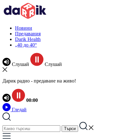
Новини
Предавания
Darik Health
„40 до 40“
Слушай
Слушай
Дарик радио - предаване на живо!
00:00
Гледай