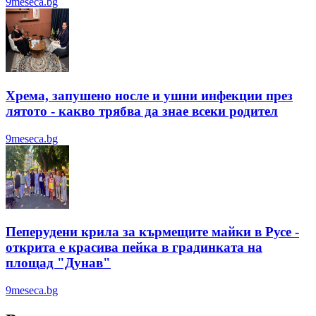
9meseca.bg
Хрема, запушено носле и ушни инфекции през
лятотo - какво трябва да знае всеки родител
9meseca.bg
Пеперудени крила за кърмещите майки в Русе -
открита е красива пейка в градинката на
площад "Дунав"
9meseca.bg