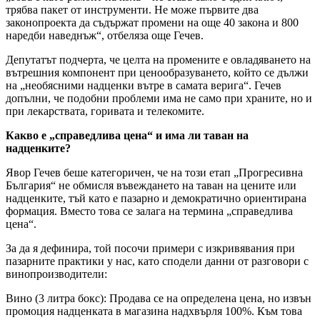
трябва пакет от инструменти. Не може първите два
законопроекта да съдържат промени на още 40 закона и 800
наредби наведнъж“, отбеляза още Гечев.
Депутатът подчерта, че целта на промените е овладяването на
вътрешния компонент при ценообразуването, който се дължи
на „необясними надценки вътре в самата верига“. Гечев
допълни, че подобни проблеми има не само при храните, но и
при лекарствата, горивата и телекомите.
Какво е „справедлива цена“ и има ли таван на
надценките?
Явор Гечев беше категоричен, че на този етап „Прогресивна
България“ не обмисля въвеждането на таван на цените или
надценките, тъй като е пазарно и демократично ориентирана
формация. Вместо това се залага на термина „справедлива
цена“.
За да я дефинира, той посочи примери с изкривявания при
пазарните практики у нас, като сподели данни от разговори с
винопроизводители:
Вино (3 литра бокс): Продава се на определена цена, но извън
промоция надценката в магазина надхвърля 100%. Към това