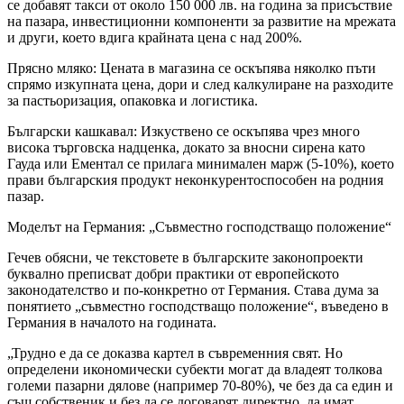
се добавят такси от около 150 000 лв. на година за присъствие
на пазара, инвестиционни компоненти за развитие на мрежата
и други, което вдига крайната цена с над 200%.
Прясно мляко: Цената в магазина се оскъпява няколко пъти
спрямо изкупната цена, дори и след калкулиране на разходите
за пастьоризация, опаковка и логистика.
Български кашкавал: Изкуствено се оскъпява чрез много
висока търговска надценка, докато за вносни сирена като
Гауда или Ементал се прилага минимален марж (5-10%), което
прави българския продукт неконкурентоспособен на родния
пазар.
Моделът на Германия: „Съвместно господстващо положение“
Гечев обясни, че текстовете в българските законопроекти
буквално преписват добри практики от европейското
законодателство и по-конкретно от Германия. Става дума за
понятието „съвместно господстващо положение“, въведено в
Германия в началото на годината.
„Трудно е да се доказва картел в съвременния свят. Но
определени икономически субекти могат да владеят толкова
големи пазарни дялове (например 70-80%), че без да са един и
същ собственик и без да се договарят директно, да имат