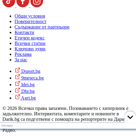
Общи условия
Поверителност
Съдържание от партньори
Контакти
Етичен кодекс
Всички статии
Ключови думи
Реклама
За нас
Dsport.bg
9meseca.bg
Idei.bg
Dbr.bg
Agri.bg
© 2026 Всички права запазени. Позоваването с хиперлинк е
задължително. Интервютата, коментарите и новините в
Darik.bg са подготвени с помощта на репортерите на Дарик
Радио и новинарските емисии на радиото. Снимки: Дарик
РЕКЛАМА
Радио.