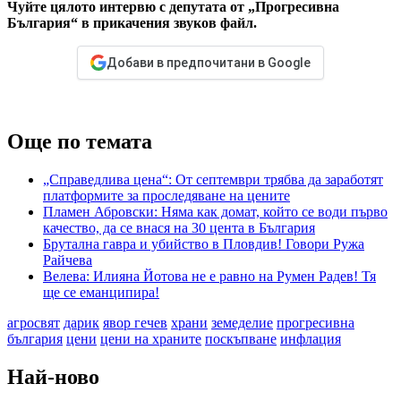
Чуйте цялото интервю с депутата от „Прогресивна
България“ в прикачения звуков файл.
Добави в предпочитани в Google
Още по темата
„Справедлива цена“: От септември трябва да заработят
платформите за проследяване на цените
Пламен Абровски: Няма как домат, който се води първо
качество, да се внася на 30 цента в България
Брутална гавра и убийство в Пловдив! Говори Ружа
Райчева
Велева: Илияна Йотова не е равно на Румен Радев! Тя
ще се еманципира!
агросвят
дарик
явор гечев
храни
земеделие
прогресивна
българия
цени
цени на храните
поскъпване
инфлация
Най-ново