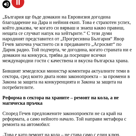
„България ще бъде домакин на Евровизия догодина
благодарение на Дара и нейния екип. Това е страхотен успех,
който доказва, че когато си вярваш и знаеш какво правиш,
нещата се случват напук на хейтърите.“ С тези думи
народният представител от „Прогресивна България“ Явор
Гечев започна участието си в предаването „Агросвят“ по
Дарик радио. Той подчерта, че догодина, когато страната ни е
домакин на конкурса, трябва да посрещне всички
международни гости с качествена и вкусна българска храна.
Бившият земеделски министър коментира актуалните теми в
сектора, сред които двата нови законопроекта – за промени в
Закона за защита на конкуренцията и Закона за защита на
потребителите.
Реформа в сектора на храните – ремонт на кола, а не
магическа пръчка
Според Гечев предложените законопроекти не са край на
реформата, а само нейното начало. Той направи метафора с
ремонта на автомобил:
„Това е като ремонт на кола – не става само с един ключ,