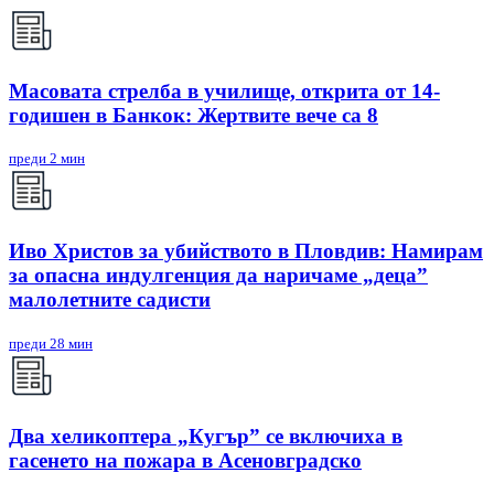
Масовата стрелба в училище, открита от 14-
годишен в Банкок: Жертвите вече са 8
преди 2 мин
Иво Христов за убийството в Пловдив: Намирам
за опасна индулгенция да наричаме „деца”
малолетните садисти
преди 28 мин
Два хеликоптера „Кугър” се включиха в
гасенето на пожара в Асеновградско