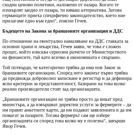
сходни ценови политики, наложени от пазара. Когато те
изхвърлят заедно от пазара, ти нямаш алтернатива. Затова
германците приеха специфично законодателство, което ние
прилагаме едно към едно“, поясни Гечев.
Бъдещето на Закона за браншовите организации и ДДС
По отношение на евентуално намаляване на ДДС ставката за
основни храни и лекарства, Гечев заяви, че това е сложен
процес, който изисква сериозни разчети от Министерството
на финансите, тъй като всичко в икономиката е свързано.
Той потвърди, че категорично трябва да има нов Закон за
браншовите организации. Според него законът първо трябва
да предвижда доброволно записване в регистър и да дефинира
ясни критерии за представителност, базирани на това колко
реални производители стоят зад организацията.
„Браншовите организации не трябва просто да викат пред
министъра, а да извършват директни услуги за фермерите – да
им правят анкетните карти, да им подават заявленията и да им
помагат за пазарите. Тогава фермерът сам ще избере
организацията си според това колко му е полезна“, завърши
Явор Гечев.