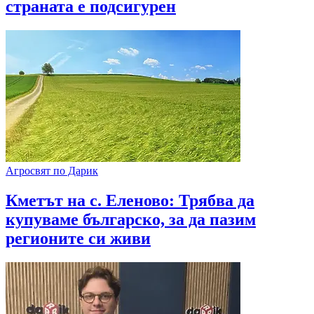
страната е подсигурен
Агросвят по Дарик
Кметът на с. Еленово: Трябва да
купуваме българско, за да пазим
регионите си живи