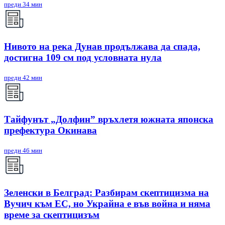
преди 34 мин
Нивото на река Дунав продължава да спада,
достигна 109 см под условната нула
преди 42 мин
Тайфунът „Долфин” връхлетя южната японска
префектура Окинава
преди 46 мин
Зеленски в Белград: Разбирам скептицизма на
Вучич към ЕС, но Украйна е във война и няма
време за скептицизъм