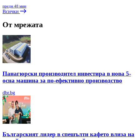
преди 48 мин
Всички
От мрежата
Панагюрски производител инвестира в нова 5-
осна машина за по-ефективно производство
dbr.bg
Българският лидер в спешълти кафето влиза на