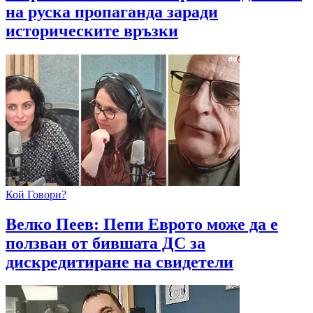
на руска пропаганда заради
историческите връзки
Кой Говори?
Велко Пеев: Пепи Еврото може да е
ползван от бившата ДС за
дискредитиране на свидетели