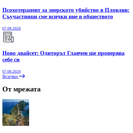
Псохотерапевт за зверското убийство в Пловдив:
Съучастници сме всички ние в обществото
07.08.2026
Ново двайсет: Одиторът Главчев ще проверява
себе си
07.08.2026
Всички
От мрежата