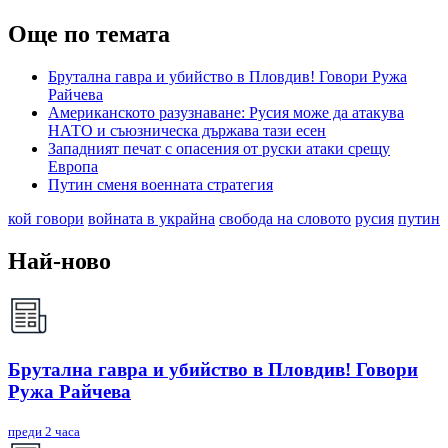
Още по темата
Брутална гавра и убийство в Пловдив! Говори Ружа
Райчева
Американското разузнаване: Русия може да атакува
НАТО и съюзническа държава тази есен
Западният печат с опасения от руски атаки срещу
Европа
Путин сменя военната стратегия
кой говори
войната в украйна
свобода на словото
русия
путин
Най-ново
Брутална гавра и убийство в Пловдив! Говори
Ружа Райчева
преди 2 часа