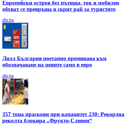
Европейски остров без пътища, ток и мобилен
обхват се превръща в скрит рай за туристите
dbr.bg
Лидл България поетапно преминава към
обозначаване на цените само в евро
dbr.bg
357 тона праскови при капацитет 230: Рекордна
реколта блокира „Фрукто-Сливен“