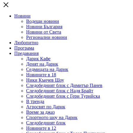
Новини
Водещи новини
Новини България
Новини от Света
Регионални новини
Любопитно
Програма
Предавания
Дарик Кафе
Денят на Дарик
Седмицата на Дарик
Новините в 18
Ники Кънчев Шоу
Следобедният блок с Димитър Панев
Следобедният блок с Надя Брайт
Следобедният блок с Гери Турийска
В тренда
Агросвят по Дарик
Време за джаз
Спортното шоу на Дарик
Следобедният блок
Новините в 12