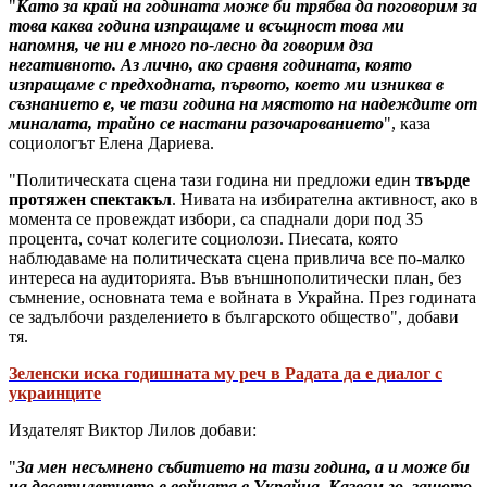
"
Като за край на годината може би трябва да поговорим за
това каква година изпращаме и всъщност това ми
напомня, че ни е много по-лесно да говорим дза
негативното. Аз лично, ако сравня годината, която
изпращаме с предходната, първото, което ми изниква в
съзнанието е, че тази година на мястото на надеждите от
миналата, трайно се настани разочарованието
", каза
социологът Елена Дариева.
"Политическата сцена тази година ни предложи един
твърде
протяжен спектакъл
. Нивата на избирателна активност, ако в
момента се провеждат избори, са спаднали дори под 35
процента, сочат колегите социолози. Пиесата, която
наблюдаваме на политическата сцена привлича все по-малко
интереса на аудиторията. Във външнополитически план, без
съмнение, основната тема е войната в Украйна. През годината
се задълбочи разделението в българското общество", добави
тя.
Зеленски иска годишната му реч в Радата да е диалог с
украинците
Издателят Виктор Лилов добави:
"
За мен несъмнено събитието на тази година, а и може би
на десетилетието е войната в Украйна. Казвам го, защото