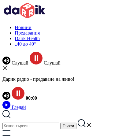
Новини
Предавания
Darik Health
„40 до 40“
Слушай
Слушай
Дарик радио - предаване на живо!
00:00
Гледай