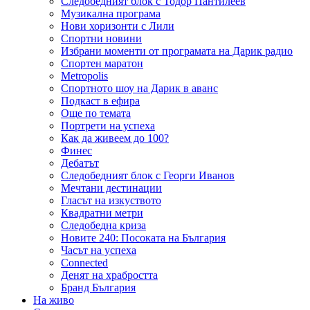
Следобедният блок с Тодор Пантилеев
Музикална програма
Нови хоризонти с Лили
Спортни новини
Избрани моменти от програмата на Дарик радио
Спортен маратон
Metropolis
Спортното шоу на Дарик в аванс
Подкаст в ефира
Още по темата
Портрети на успеха
Как да живеем до 100?
Финес
Дебатът
Следобедният блок с Георги Иванов
Мечтани дестинации
Гласът на изкуството
Квадратни метри
Следобедна криза
Новите 240: Посоката на България
Часът на успеха
Connected
Денят на храбростта
Бранд България
На живо