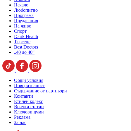
Начало
Любопитно
Програма
Предавания
На живо
Спорт
Darik Health
Търсене
Best Doctors
„40 до 40“
Общи условия
Поверителност
Съдържание от партньори
Контакти
Етичен кодекс
Всички статии
Ключови думи
Реклама
За нас