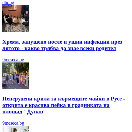
dbr.bg
Хрема, запушено носле и ушни инфекции през
лятотo - какво трябва да знае всеки родител
9meseca.bg
Пеперудени крила за кърмещите майки в Русе -
открита е красива пейка в градинката на
площад "Дунав"
9meseca.bg