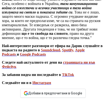
Сега, особено с войната в Украйна,
тази комуникационна
война се ожесточи и всички участници в тази война
изплуваха на светло и показаха зъбите си
. Това не е лошо,
защото много маски паднаха. С огромно учудване видяхме
хора, за които не предполагахме, че са на страната на руския
имепариализъм. Те изведнъж се разкриха, явно бяха
активирани. Другата тенденция е това, че ни трябват нови
дефиниции
що е то свобода на словото
, право на друго
мнение, що е то война, що е то различна гледна точка."
Най-интересните разговори от ефира на Дарик слушайте в
подкаста на радиото в
Soundcloud
,
Spotify
,
Apple
Podcasts
и
Google Podcasts
Следете най-актуалното от деня на
страницата ни във
Фейсбук
За забавни видеа ни последвайте в
TikTok
Следвайте ни и в
Инстаграм
Добави в предпочитани в Google