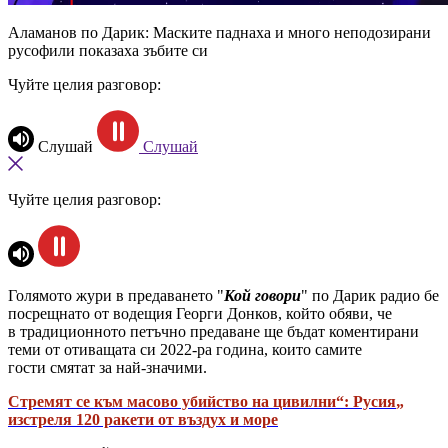
Аламанов по Дарик: Маските паднаха и много неподозирани
русофили показаха зъбите си
Чуйте целия разговор:
Слушай
Слушай
Чуйте целия разговор:
Голямото жури в предаването "
Кой говори
" по Дарик радио бе
посрещнато от водещия Георги Донков, който обяви, че
в традиционното петъчно предаване ще бъдат коментирани
теми от отиващата си 2022-ра година, които самите
гости смятат за най-значими.
„Стремят се към масово убийство на цивилни“: Русия
изстреля 120 ракети от въздух и море