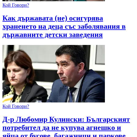
Кой Говори?
Как държавата (не) осигурява
храненето на деца със заболявания в
държавните детски заведения
Кой Говори?
Д-р Любомир Кулински: Българският
потребител да не купува агнешко и
яйца от бусове, багажници и паркове