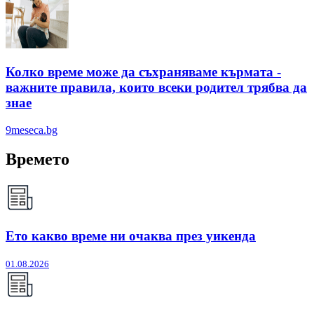
Колко време може да съхраняваме кърмата -
важните правила, които всеки родител трябва да
знае
9meseca.bg
Времето
Ето какво време ни очаква през уикенда
01.08.2026