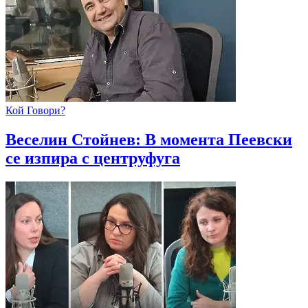
Кой Говори?
Веселин Стойнев: В момента Пеевски
се изпира с центруфуга