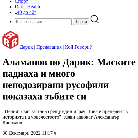
Спорт
Darik Health
„40 до 40“
Дарик
|
Предавания
|
Кой Говори?
Аламанов по Дарик: Маските
паднаха и много
неподозирани русофили
показаха зъбите си
"Целият свят застана срещу един играч. Това е прецедент в
историята на човечеството", заяви адвокат Александър
Кашъмов
30 Декември 2022 11:17 ч.