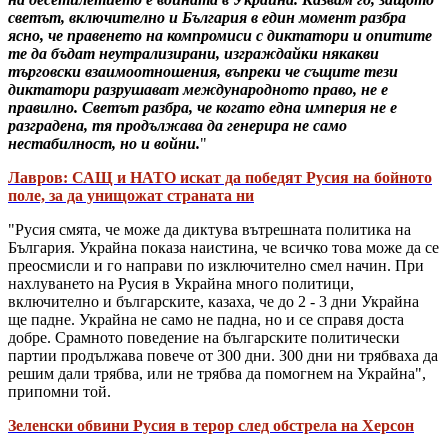
светът, включително и България в един момент разбра
ясно, че правенето на компромиси с диктатори и опитите
те да бъдат неутрализирани, изграждайки някакви
търговски взаимоотношения, въпреки че същите тези
диктатори разрушават международното право, не е
правилно. Светът разбра, че когато една империя не е
разградена, тя продължава да генерира не само
нестабилност, но и войни.
"
Лавров: САЩ и НАТО искат да победят Русия на бойното
поле, за да унищожат страната ни
"Русия смята, че може да диктува вътрешната политика на
България. Украйна показа наистина, че всичко това може да се
преосмисли и го направи по изключително смел начин. При
нахлуването на Русия в Украйна много политици,
включително и българските, казаха, че до 2 - 3 дни Украйна
ще падне. Украйна не само не падна, но и се справя доста
добре. Срамното поведение на българските политически
партии продължава повече от 300 дни. 300 дни ни трябваха да
решим дали трябва, или не трябва да помогнем на Украйна",
припомни той.
Зеленски обвини Русия в терор след обстрела на Херсон