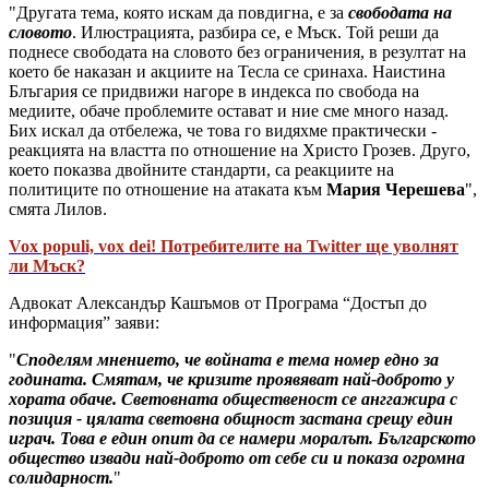
"Другата тема, която искам да повдигна, е за
свободата на
словото
. Илюстрацията, разбира се, е Мъск. Той реши да
поднесе свободата на словото без ограничения, в резултат на
което бе наказан и акциите на Тесла се сринаха. Наистина
Блъгария се придвижи нагоре в индекса по свобода на
медиите, обаче проблемите остават и ние сме много назад.
Бих искал да отбележа, че това го видяхме практически -
реакцията на властта по отношение на Христо Грозев. Друго,
което показва двойните стандарти, са реакциите на
политиците по отношение на атаката към
Мария Черешева
",
смята Лилов.
Vox populi, vox dei! Потребителите на Twitter ще уволнят
ли Мъск?
Адвокат Александър Кашъмов от Програма “Достъп до
информация” заяви:
"
Споделям мнението, че войната е тема номер едно за
годината. Смятам, че кризите проявяват най-доброто у
хората обаче. Световната общественост се анггажира с
позиция - цялата световна общност застана срещу един
играч. Това е един опит да се намери моралът. Българското
общество извади най-доброто от себе си и показа огромна
солидарност.
"