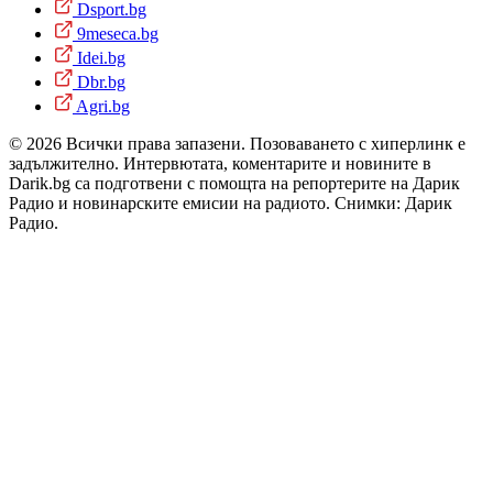
Dsport.bg
9meseca.bg
Idei.bg
Dbr.bg
Agri.bg
© 2026 Всички права запазени. Позоваването с хиперлинк е
задължително. Интервютата, коментарите и новините в
Darik.bg са подготвени с помощта на репортерите на Дарик
Радио и новинарските емисии на радиото. Снимки: Дарик
Радио.