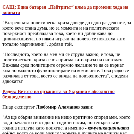
САЩ: Една батарея „Пейтриът“ няма да промени хода на
войната
"Вътрешната политическа криза доведе до едно разделение, за
което вече стана дума, но за момента и на политическата
повърхност преобладава това, което ни доближава до
цивилизацията, но някои играчи на полето се показаха като
тотално маргинални", добави той.
"Последното, което на мен ми се струва важно, е това, че
политическата криза се възприема като криза на системата.
Виждам сред политиците огромно желание те да се върнат
към нормалното функциониране на комисиите. Това рядко се
различава от това, което се вижда на повърхността", сподели
адвокатът.
Радев: Ветото на оръжията за Украйна е абсолютно
безпредметно
Пиар експертът
Любомир Аламанов
заяви:
"Аз ще обърна внимание на нещо критично според мен, което
води началото си от доста години насам, но тепърва тази
година изплува като понятие, а именно -
комуникационната
война
, която се води между умовете и душите на всички нас.