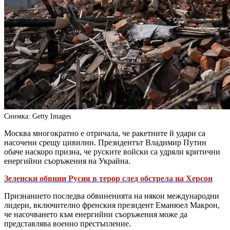
Снимка: Getty Images
Москва многократно е отричала, че ракетните й удари са
насочени срещу цивилни. Президентът Владимир Путин
обаче наскоро призна, че руските войски са удряли критични
енергийни съоръжения на Украйна.
Зеленски обвини Русия в терор след обстрела на Херсон
Признанието последва обвиненията на някои международни
лидери, включително френския президент Еманюел Макрон,
че насочването към енергийни съоръжения може да
представлява военно престъпление.