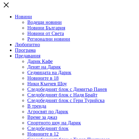
Новини
Водещи новини
Новини България
Новини от Света
Регионални новини
Любопитно
Програма
Предавания
Дарик Кафе
Денят на Дарик
Седмицата на Дарик
Новините в 18
Ники Кънчев Шоу
Следобедният блок с Димитър Панев
Следобедният блок с Надя Брайт
Следобедният блок с Гери Турийска
В тренда
Агросвят по Дарик
Време за джаз
Спортното шоу на Дарик
Следобедният блок
Новините в 12