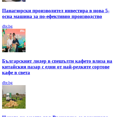
Панагюрски производител инвестира в нова 5-
осна машина за по-ефективно производство
dbr.bg
Българският лидер в спешълти кафето влиза на
китайския пазар с едни от най-редките сортове
кафе в света
dbr.bg