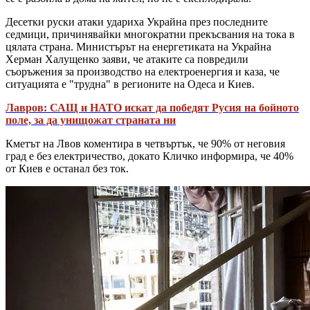
Десетки руски атаки удариха Украйна през последните
седмици, причинявайки многократни прекъсвания на тока в
цялата страна. Министърът на енергетиката на Украйна
Херман Халущенко заяви, че атаките са повредили
съоръжения за производство на електроенергия и каза, че
ситуацията е "трудна" в регионите на Одеса и Киев.
Лавров: САЩ и НАТО искат да победят Русия на бойното
поле, за да унищожат страната ни
Кметът на Лвов коментира в четвъртък, че 90% от неговия
град е без електричество, докато Кличко информира, че 40%
от Киев е останал без ток.