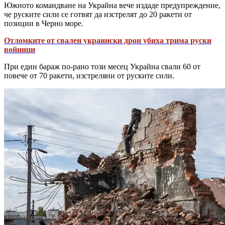
Южното командване на Украйна вече издаде предупреждение,
че руските сили се готвят да изстрелят до 20 ракети от
позиции в Черно море.
Отломките от свален украински дрон убиха трима руски
войници
При един бараж по-рано този месец Украйна свали 60 от
повече от 70 ракети, изстреляни от руските сили.