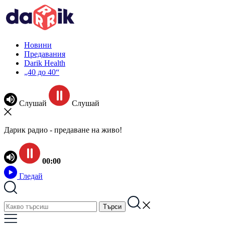
Новини
Предавания
Darik Health
„40 до 40“
Слушай
Слушай
Дарик радио - предаване на живо!
00:00
Гледай