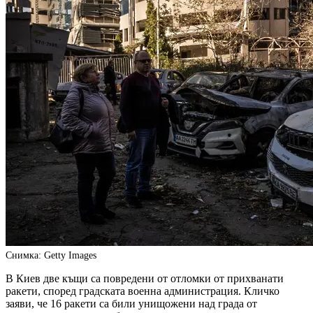
Снимка: Getty Images
В Киев две къщи са повредени от отломки от прихванати
ракети, според градската военна администрация. Кличко
заяви, че 16 ракети са били унищожени над града от