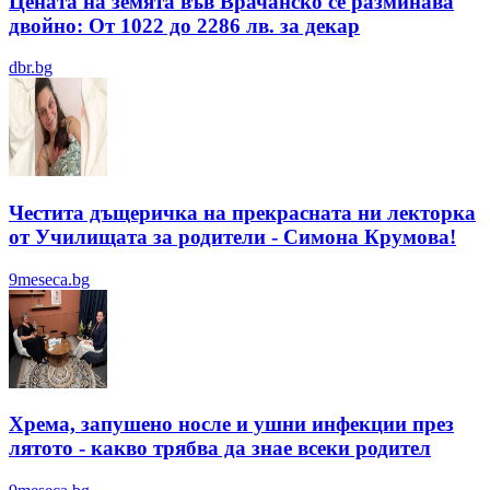
Цената на земята във Врачанско се разминава
двойно: От 1022 до 2286 лв. за декар
dbr.bg
Честита дъщеричка на прекрасната ни лекторка
от Училищата за родители - Симона Крумова!
9meseca.bg
Хрема, запушено носле и ушни инфекции през
лятотo - какво трябва да знае всеки родител