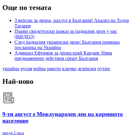
Още по темата
3 версии за дрона, нахлул в България! Анализ на Тодор
Тагарев
Първи свидетелски разказ за падналия дрон у нас
(ВИДЕО)
След падналия украински дрон: България привика
посланика на Украйна
Адмирал Ефтимов за дрона край Кардам: Няма
преднамерени действия срещу България
украйна
русия
война
ракети
кличко
зеленски
путин
Най-ново
9-ти август е Международен ден на коренното
население
преди 5 часа