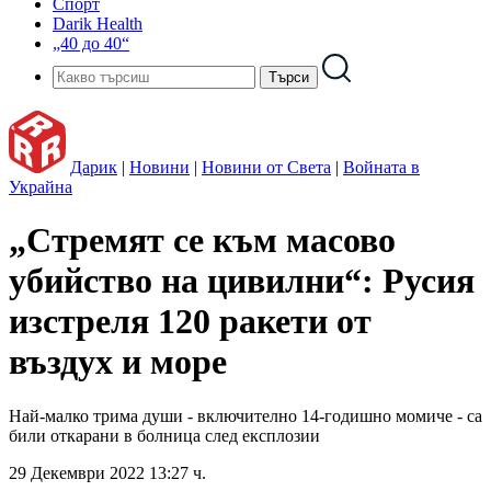
Спорт
Darik Health
„40 до 40“
Дарик
|
Новини
|
Новини от Света
|
Войната в
Украйна
„Стремят се към масово
убийство на цивилни“: Русия
изстреля 120 ракети от
въздух и море
Най-малко трима души - включително 14-годишно момиче - са
били откарани в болница след експлозии
29 Декември 2022 13:27 ч.