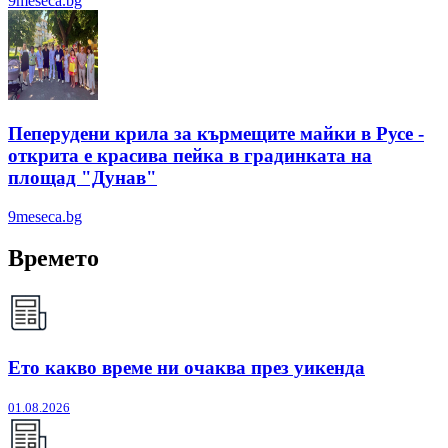
9meseca.bg
Пеперудени крила за кърмещите майки в Русе -
открита е красива пейка в градинката на
площад "Дунав"
9meseca.bg
Времето
Ето какво време ни очаква през уикенда
01.08.2026