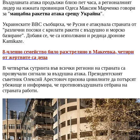
Въздушната атака продължи близо пет часа, а регионалният
лидер на южната провинция Одеса Максим Марченко говори
за "
мащабна ракетна атака срещу Украйна
".
Украинските ВВС съобщиха, че Русия е атакувала страната от
"различни посоки с крилати ракети с въздушно и морско
базиране". Добавя се, че са използвани и редица дронове
Kamikaze.
8-членно семейство било разстреляно в Макеевка, четири
от жертвите са деца
В четвъртък сутринта във всички региони на страната са
прозвучали сигнали за въздушна атака. Президентският
съветник Олексий Арестович призова цивилните да потърсят
убежище и информира, че противовъздушната отбрана на
страната работи.