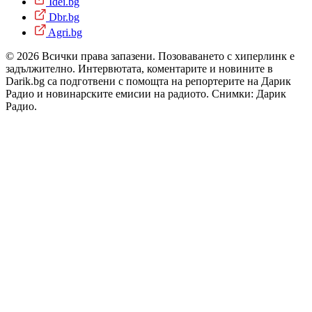
Idei.bg
Dbr.bg
Agri.bg
© 2026 Всички права запазени. Позоваването с хиперлинк е
задължително. Интервютата, коментарите и новините в
Darik.bg са подготвени с помощта на репортерите на Дарик
Радио и новинарските емисии на радиото. Снимки: Дарик
Радио.