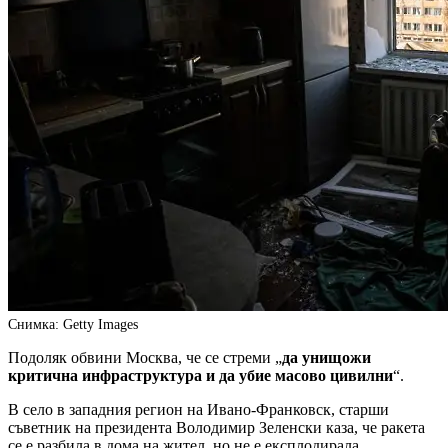
Снимка: Getty Images
Подоляк обвини Москва, че се стреми „
да унищожи
критична инфраструктура и да убие масово цивилни
“.
В село в западния регион на Ивано-Франковск, старши
съветник на президента Володимир Зеленски каза, че ракета
се е разбила в дома на жител, но не е експлодирала.