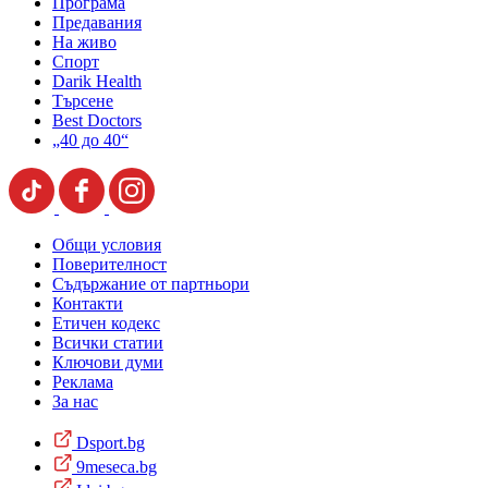
Програма
Предавания
На живо
Спорт
Darik Health
Търсене
Best Doctors
„40 до 40“
Общи условия
Поверителност
Съдържание от партньори
Контакти
Етичен кодекс
Всички статии
Ключови думи
Реклама
За нас
Dsport.bg
9meseca.bg