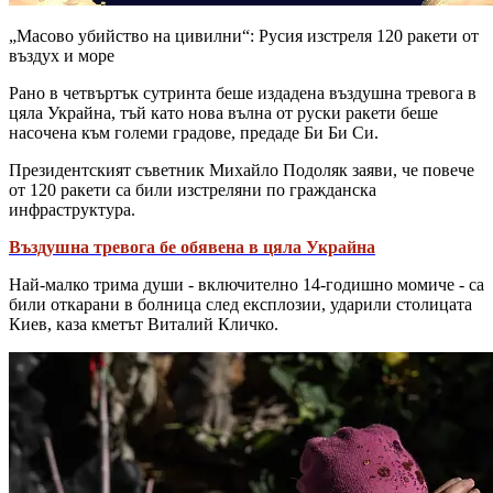
„Масово убийство на цивилни“: Русия изстреля 120 ракети от
въздух и море
Рано в четвъртък сутринта беше издадена въздушна тревога в
цяла Украйна, тъй като нова вълна от руски ракети беше
насочена към големи градове, предаде Би Би Си.
Президентският съветник Михайло Подоляк заяви, че повече
от 120 ракети са били изстреляни по гражданска
инфраструктура.
Въздушна тревога бе обявена в цяла Украйна
Най-малко трима души - включително 14-годишно момиче - са
били откарани в болница след експлозии, ударили столицата
Киев, каза кметът Виталий Кличко.