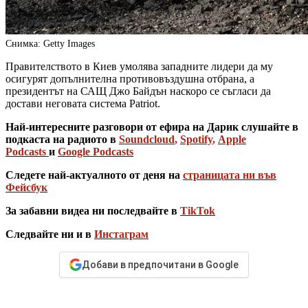
Снимка: Getty Images
Правителството в Киев умолява западните лидери да му
осигурят допълнителна противовъздушна отбрана, а
президентът на САЩ Джо Байдън наскоро се съгласи да
достави неговата система Patriot.
Най-интересните разговори от ефира на Дарик слушайте в
подкаста на радиото в
Soundcloud
,
Spotify
,
Apple
Podcasts
и
Google Podcasts
Следете най-актуалното от деня на
страницата ни във
Фейсбук
За забавни видеа ни последвайте в
TikTok
Следвайте ни и в
Инстаграм
Добави в предпочитани в Google