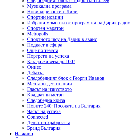
Следобедният блок с Тодор Пантилеев
Музикална програма
Нови хоризонти с Лили
Спортни новини
Избрани моменти от програмата на Дарик радио
Спортен маратон
Metropolis
Спортното шоу на Дарик в аванс
Подкаст в ефира
Още по темата
Портрети на успеха
Как да живеем до 100?
Финес
Дебатът
Следобедният блок с Георги Иванов
Мечтани дестинации
Гласът на изкуството
Квадратни метри
Следобедна криза
Новите 240: Посоката на България
Часът на успеха
Connected
Денят на храбростта
Бранд България
На живо