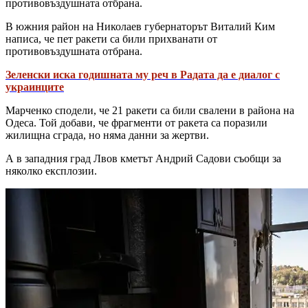
противовъздушната отбрана.
В южния район на Николаев губернаторът Виталий Ким
написа, че пет ракети са били прихванати от
противовъздушната отбрана.
Зеленски иска годишната му реч в Радата да е диалог с
украинците
Марченко сподели, че 21 ракети са били свалени в района на
Одеса. Той добави, че фрагменти от ракета са поразили
жилищна сграда, но няма данни за жертви.
А в западния град Лвов кметът Андрий Садови съобщи за
няколко експлозии.