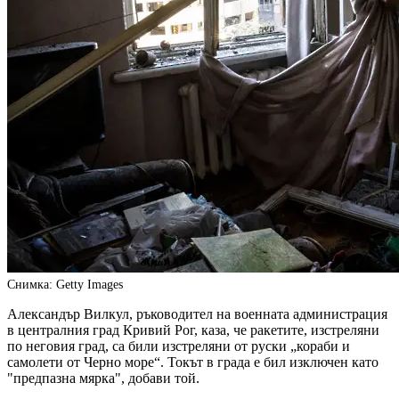
Снимка: Getty Images
Александър Вилкул, ръководител на военната администрация
в централния град Кривий Рог, каза, че ракетите, изстреляни
по неговия град, са били изстреляни от руски „кораби и
самолети от Черно море“. Токът в града е бил изключен като
"предпазна мярка", добави той.