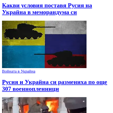
Какви условия поставя Русия на
Украйна в меморандума си
Войната в Украйна
Русия и Украйна си размениха по още
307 военнопленници