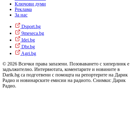
Ключови думи
Реклама
За нас
Dsport.bg
9meseca.bg
Idei.bg
Dbr.bg
Agri.bg
© 2026 Всички права запазени. Позоваването с хиперлинк е
задължително. Интервютата, коментарите и новините в
Darik.bg са подготвени с помощта на репортерите на Дарик
Радио и новинарските емисии на радиото. Снимки: Дарик
Радио.