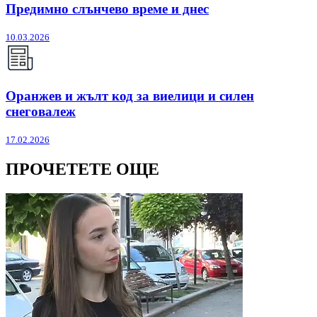
Предимно слънчево време и днес
10.03.2026
Оранжев и жълт код за виелици и силен
снеговалеж
17.02.2026
ПРОЧЕТЕТЕ ОЩЕ