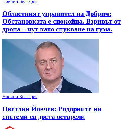
Новини България
Областният управител на Добрич:
Обстановката е спокойна. Взривът от
дрона – чут като спукване на гума.
Новини България
Цветлин Йовчев: Радарните ни
системи са доста остарели