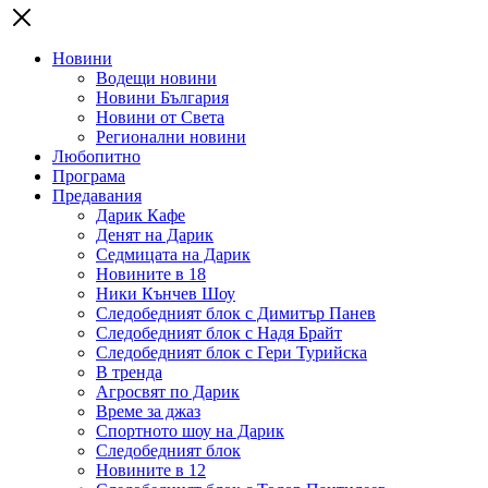
Новини
Водещи новини
Новини България
Новини от Света
Регионални новини
Любопитно
Програма
Предавания
Дарик Кафе
Денят на Дарик
Седмицата на Дарик
Новините в 18
Ники Кънчев Шоу
Следобедният блок с Димитър Панев
Следобедният блок с Надя Брайт
Следобедният блок с Гери Турийска
В тренда
Агросвят по Дарик
Време за джаз
Спортното шоу на Дарик
Следобедният блок
Новините в 12