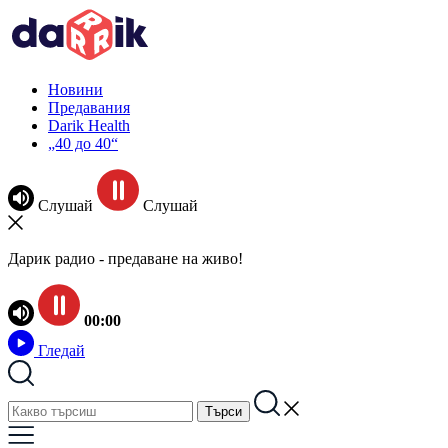
Новини
Предавания
Darik Health
„40 до 40“
Слушай
Слушай
Дарик радио - предаване на живо!
00:00
Гледай