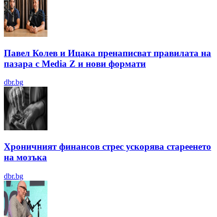
Павел Колев и Ицака пренаписват правилата на
пазара с Media Z и нови формати
dbr.bg
Хроничният финансов стрес ускорява стареенето
на мозъка
dbr.bg