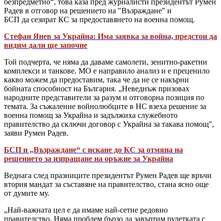
безпредметно“, това каза пред журналисти президентът Румен
Радев в отговор на решението на "Възраждане" и
БСП да сезират КС за предоставянето на военна помощ.
Стефан Янев за Украйна: Има заявка за война, предстои да
видим дали ще започне
Той подчерта, че няма да даваме самолети, зенитно-ракетни
комплекси и танкове. МО е направило анализ и е преценило
какво можем да предоставим, така че да не се накърни
бойната способност на България. „Неведнъж призовах
народните представители за разум и отговорна позиция по
темата. За съжаление войнолюбците в НС взеха решение за
военна помощ за Украйна и задължиха служебното
правителство да сключи договор с Украйна за такава помощ",
заяви Румен Радев.
БСП и „Възраждане“ с искане до КС за отмяна на
решението за изпращане на оръжие за Украйна
Веднага след празниците президентът Румен Радев ще връчи
втория мандат за съставяне на правителство, стана ясно още
от думите му.
„Най-важната цел е да имаме най-сетне редовно
правителство. Няма проблем бързо да завъртим рулетката с