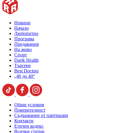
Новини
Начало
Любопитно
Програма
Предавания
На живо
Спорт
Darik Health
Търсене
Best Doctors
„40 до 40“
Общи условия
Поверителност
Съдържание от партньори
Контакти
Етичен кодекс
Всички статии