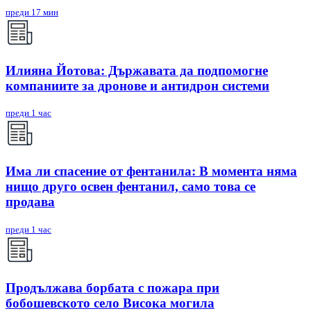
преди 17 мин
Илияна Йотова: Държавата да подпомогне
компаниите за дронове и антидрон системи
преди 1 час
Има ли спасение от фентанила: В момента няма
нищо друго освен фентанил, само това се
продава
преди 1 час
Продължава борбата с пожара при
бобошевското село Висока могила