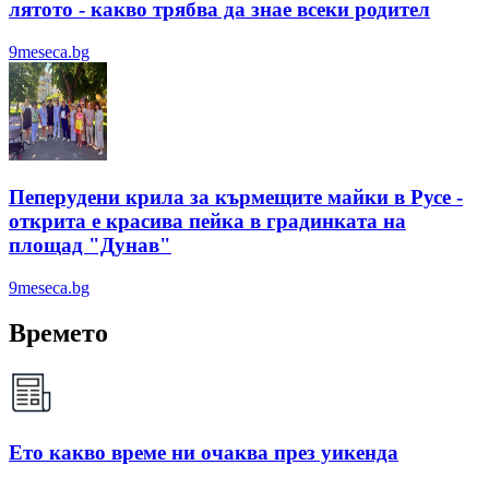
лятотo - какво трябва да знае всеки родител
9meseca.bg
Пеперудени крила за кърмещите майки в Русе -
открита е красива пейка в градинката на
площад "Дунав"
9meseca.bg
Времето
Ето какво време ни очаква през уикенда