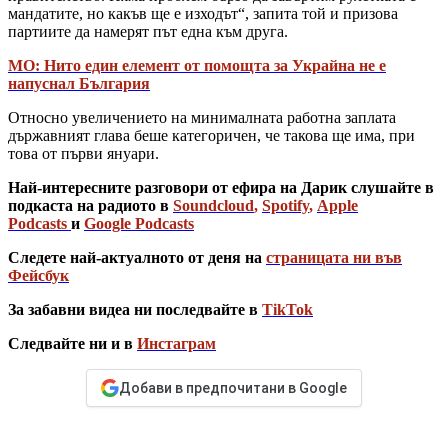
мандатите, но какъв ще е изходът“, запита той и призова
партиите да намерят път една към друга.
МО: Нито един елемент от помощта за Украйна не е
напуснал България
Относно увеличението на минималната работна заплата
държавният глава беше категоричен, че такова ще има, при
това от първи януари.
Най-интересните разговори от ефира на Дарик слушайте в
подкаста на радиото в
Soundcloud
,
Spotify
,
Apple
Podcasts
и
Google Podcasts
Следете най-актуалното от деня на
страницата ни във
Фейсбук
За забавни видеа ни последвайте в
TikTok
Следвайте ни и в
Инстаграм
Добави в предпочитани в Google