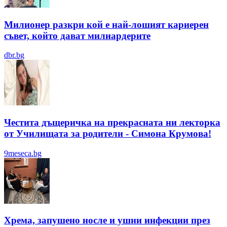
Милионер разкри кой е най-лошият кариерен
съвет, който дават милиардерите
dbr.bg
Честита дъщеричка на прекрасната ни лекторка
от Училищата за родители - Симона Крумова!
9meseca.bg
Хрема, запушено носле и ушни инфекции през