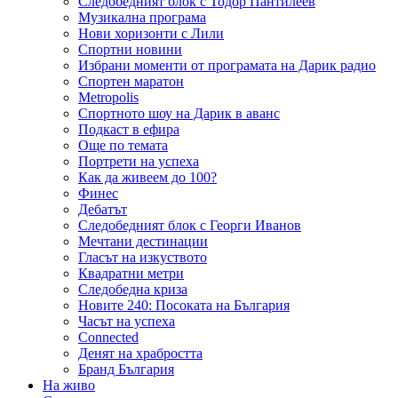
Следобедният блок с Тодор Пантилеев
Музикална програма
Нови хоризонти с Лили
Спортни новини
Избрани моменти от програмата на Дарик радио
Спортен маратон
Metropolis
Спортното шоу на Дарик в аванс
Подкаст в ефира
Още по темата
Портрети на успеха
Как да живеем до 100?
Финес
Дебатът
Следобедният блок с Георги Иванов
Мечтани дестинации
Гласът на изкуството
Квадратни метри
Следобедна криза
Новите 240: Посоката на България
Часът на успеха
Connected
Денят на храбростта
Бранд България
На живо