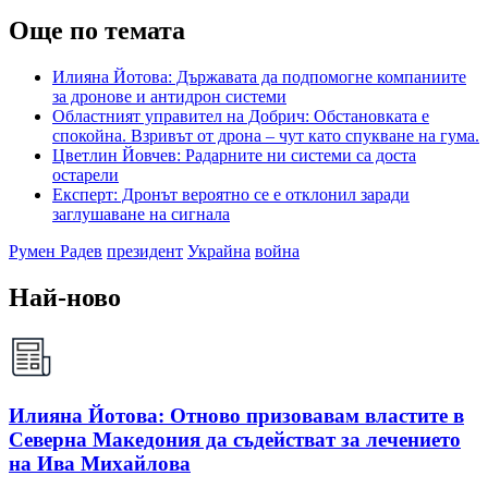
Още по темата
Илияна Йотова: Държавата да подпомогне компаниите
за дронове и антидрон системи
Областният управител на Добрич: Обстановката е
спокойна. Взривът от дрона – чут като спукване на гума.
Цветлин Йовчев: Радарните ни системи са доста
остарели
Експерт: Дронът вероятно се е отклонил заради
заглушаване на сигнала
Румен Радев
президент
Украйна
война
Най-ново
Илияна Йотова: Отново призовавам властите в
Северна Македония да съдействат за лечението
на Ива Михайлова