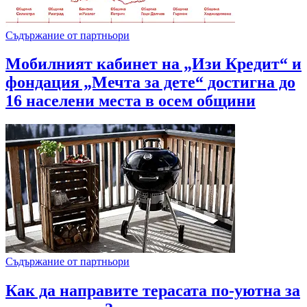
Съдържание от партньори
Мобилният кабинет на „Изи Кредит“ и
фондация „Мечта за дете“ достигна до
16 населени места в осем общини
Съдържание от партньори
Как да направите терасата по-уютна за