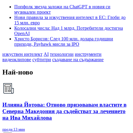
Попфолк звезда заложи на ChatGPT в новия си
музикален проект
Нови правила за изкуствения интелект в ЕС: Глоби до
15 млн. евро
Колосални числа: Над 1 млрд. Потребители достигна
OpenAI
Христо Борисов: След 100 млн. долара годишни
приходи, Payhawk мисли за IPO
изкуствен интелект
AI
технологии
инструменти
видеоклипове
субтитри
създаване на съдържание
Най-ново
Илияна Йотова: Отново призовавам властите в
Северна Македония да съдействат за лечението
на Ива Михайлова
преди 13 мин