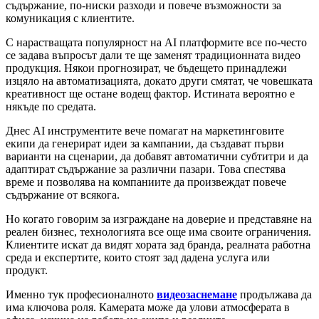
съдържание, по-ниски разходи и повече възможности за
комуникация с клиентите.
С нарастващата популярност на AI платформите все по-често
се задава въпросът дали те ще заменят традиционната видео
продукция. Някои прогнозират, че бъдещето принадлежи
изцяло на автоматизацията, докато други смятат, че човешката
креативност ще остане водещ фактор. Истината вероятно е
някъде по средата.
Днес AI инструментите вече помагат на маркетинговите
екипи да генерират идеи за кампании, да създават първи
варианти на сценарии, да добавят автоматични субтитри и да
адаптират съдържание за различни пазари. Това спестява
време и позволява на компаниите да произвеждат повече
съдържание от всякога.
Но когато говорим за изграждане на доверие и представяне на
реален бизнес, технологията все още има своите ограничения.
Клиентите искат да видят хората зад бранда, реалната работна
среда и експертите, които стоят зад дадена услуга или
продукт.
Именно тук професионалното
видеозаснемане
продължава да
има ключова роля. Камерата може да улови атмосферата в