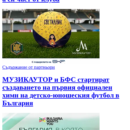
Съдържание от партньори
МУЗИКАУТОР и БФС стартират
създаването на първия официален
химн на детско-юношеския футбол в
България