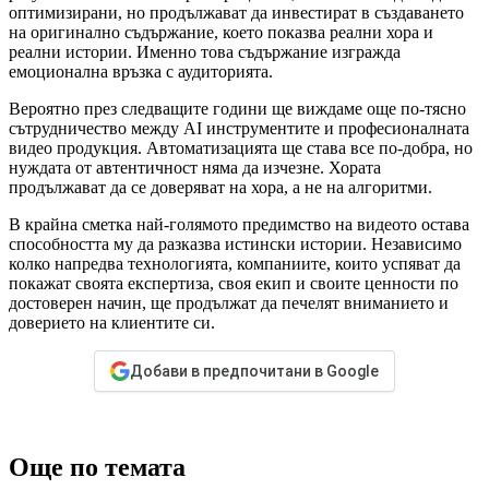
оптимизирани, но продължават да инвестират в създаването
на оригинално съдържание, което показва реални хора и
реални истории. Именно това съдържание изгражда
емоционална връзка с аудиторията.
Вероятно през следващите години ще виждаме още по-тясно
сътрудничество между AI инструментите и професионалната
видео продукция. Автоматизацията ще става все по-добра, но
нуждата от автентичност няма да изчезне. Хората
продължават да се доверяват на хора, а не на алгоритми.
В крайна сметка най-голямото предимство на видеото остава
способността му да разказва истински истории. Независимо
колко напредва технологията, компаниите, които успяват да
покажат своята експертиза, своя екип и своите ценности по
достоверен начин, ще продължат да печелят вниманието и
доверието на клиентите си.
Добави в предпочитани в Google
Още по темата