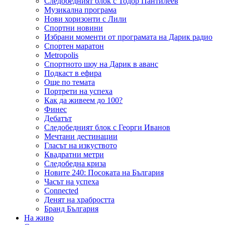
Следобедният блок с Тодор Пантилеев
Музикална програма
Нови хоризонти с Лили
Спортни новини
Избрани моменти от програмата на Дарик радио
Спортен маратон
Metropolis
Спортното шоу на Дарик в аванс
Подкаст в ефира
Още по темата
Портрети на успеха
Как да живеем до 100?
Финес
Дебатът
Следобедният блок с Георги Иванов
Мечтани дестинации
Гласът на изкуството
Квадратни метри
Следобедна криза
Новите 240: Посоката на България
Часът на успеха
Connected
Денят на храбростта
Бранд България
На живо