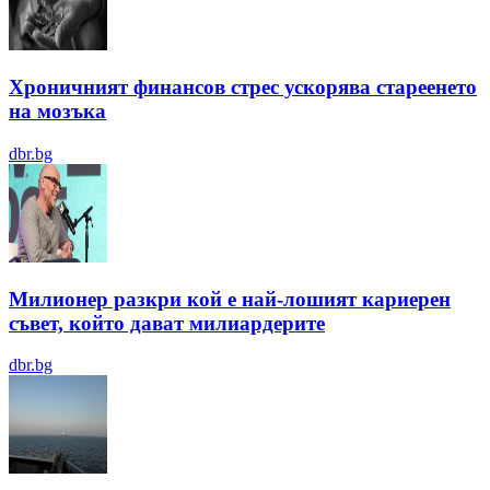
Хроничният финансов стрес ускорява стареенето
на мозъка
dbr.bg
Милионер разкри кой е най-лошият кариерен
съвет, който дават милиардерите
dbr.bg