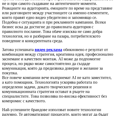
не и при самото създаване на автентичните моменти.
Реакциите на аудиторията, емоциите по време на представяне
или разговорите между участниците са именно елементите,
които правят едно видео убедително и запомнящо се.
Подобна е ситуацията и при рекламните кампании. Всеки
бизнес иска да достигне до правилната аудитория с
правилното послание. Това обаче изисква не само добра
технология, но и разбиране на пазара, потребителското
поведение и конкурентната среда.
Затова успешната
видео реклама
обикновено е резултат от
комбинация между стратегия, креативна идея, професионално
заснемане и качествен монтаж. AI може да подпомогне
процеса, но рядко може самостоятелно да създаде
комуникация, която да предизвика доверие и желание за
покупка.
Все повече компании вече възприемат AI не като заместител,
а като помощник. Технологията ускорява работата по
определени задачи, докато творческите решения и
комуникационната стратегия остават в ръцете на
специалистите. Това позволява по-висока ефективност без
компромис с качеството.
Най-успешните брандове използват новите технологии
разумно. Те автоматизират процесите, които могат да бъдат