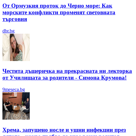
От Ормузкия проток до Черно море: Как
морските конфликти променят световната
търговия
dbr.bg
Честита дъщеричка на прекрасната ни лекторка
от Училищата за родители - Симона Крумова!
9meseca.bg
Хрема, запушено носле и ушни инфекции през