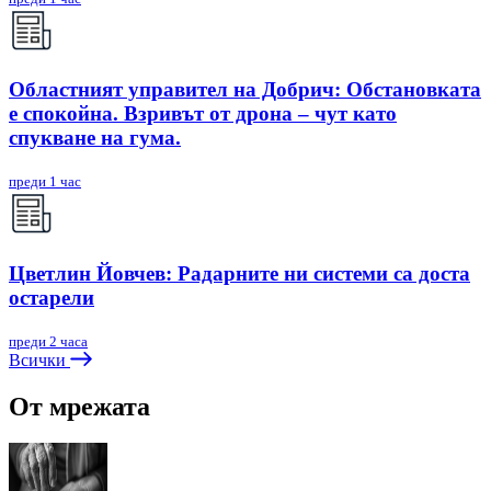
Областният управител на Добрич: Обстановката
е спокойна. Взривът от дрона – чут като
спукване на гума.
преди 1 час
Цветлин Йовчев: Радарните ни системи са доста
остарели
преди 2 часа
Всички
От мрежата