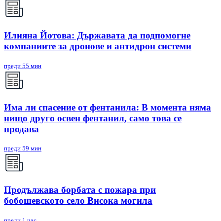
Илияна Йотова: Държавата да подпомогне
компаниите за дронове и антидрон системи
преди 55 мин
Има ли спасение от фентанила: В момента няма
нищо друго освен фентанил, само това се
продава
преди 59 мин
Продължава борбата с пожара при
бобошевското село Висока могила
преди 1 час