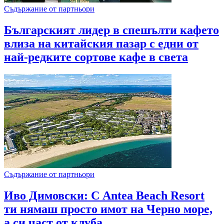
Съдържание от партньори
Българският лидер в спешълти кафето
влиза на китайския пазар с едни от
най-редките сортове кафе в света
Съдържание от партньори
Иво Димовски: С Antea Beach Resort
ти нямаш просто имот на Черно море,
а си част от клуба