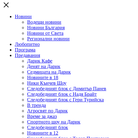
Новини
Водещи новини
Новини България
Новини от Света
Регионални новини
Любопитно
Програма
Предавания
Дарик Кафе
Денят на Дарик
Седмицата на Дарик
Новините в 18
Ники Кънчев Шоу
Следобедният блок с Димитър Панев
Следобедният блок с Надя Брайт
Следобедният блок с Гери Турийска
В тренда
Агросвят по Дарик
Време за джаз
Спортното шоу на Дарик
Следобедният блок
Новините в 12