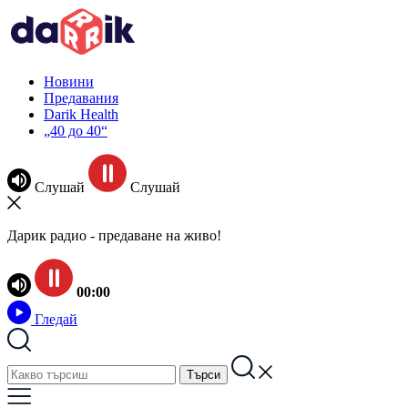
Новини
Предавания
Darik Health
„40 до 40“
Слушай
Слушай
Дарик радио - предаване на живо!
00:00
Гледай