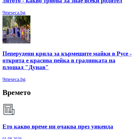
лятотo - какво трябва да знае всеки родител
9meseca.bg
Пеперудени крила за кърмещите майки в Русе -
открита е красива пейка в градинката на
площад "Дунав"
9meseca.bg
Времето
Ето какво време ни очаква през уикенда
01.08.2026