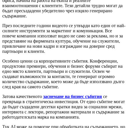
офиса, начина на работа на екипа и реалните
взаимоотношения с клиентите. Тези детайли трудно могат да
бъдат пресъздадени убедително чрез изцяло генерирано
съдържание.
През последните години видеото се утвърди като един от най-
силните инструменти за маркетинг и комуникация. Все
повече компании използват видео не само за реклама, но и за
представяне на фирмената култура, обучение на служители,
привличане на нови кадри и изграждане на доверие сред
партньори и клиенти.
Особено ценни са корпоративните събития. Конференции,
продуктови премиери, обучения и бизнес форуми събират на
едно място клиенти, партньори и служители. Освен че
създават възможности за контакти, те генерират огромно
количество съдържание, което може да бъде използвано дълго
след края на самото събитие.
Затова качественото
заснемане на бизнес събития
се
превръща в стратегическа инвестиция. От едно събитие могат
да бъдат създадени десетки кратки видеа за социални мрежи,
интервюта с лектори, репортажни материали и съдържание за
работодателската марка на компанията.
Тук AI може да помогне при обработката на съдържанието, но