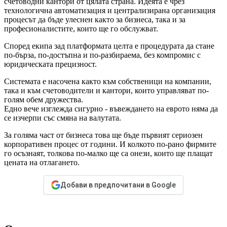
счетоводни кантори от цялата страна. Идеята е чрез
технологична автоматизация и централизирана организация
процесът да бъде улеснен както за бизнеса, така и за
професионалистите, които ще го обслужват.
Според екипа зад платформата целта е процедурата да стане
по-бърза, по-достъпна и по-разбираема, без компромис с
юридическата прецизност.
Системата е насочена както към собственици на компании,
така и към счетоводители и кантори, които управляват по-
голям обем дружества.
Едно вече изглежда сигурно - въвеждането на еврото няма да
се изчерпи със смяна на валутата.
За голяма част от бизнеса това ще бъде първият сериозен
корпоративен процес от години. И колкото по-рано фирмите
го осъзнаят, толкова по-малко ще са онези, които ще плащат
цената на отлагането.
Добави в предпочитани в Google