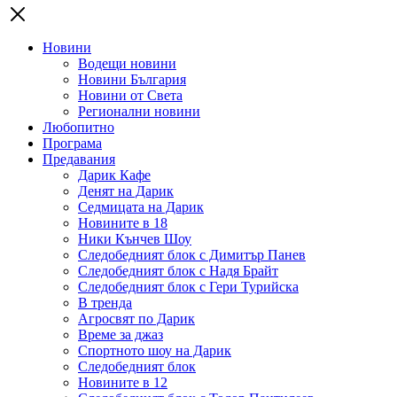
Новини
Водещи новини
Новини България
Новини от Света
Регионални новини
Любопитно
Програма
Предавания
Дарик Кафе
Денят на Дарик
Седмицата на Дарик
Новините в 18
Ники Кънчев Шоу
Следобедният блок с Димитър Панев
Следобедният блок с Надя Брайт
Следобедният блок с Гери Турийска
В тренда
Агросвят по Дарик
Време за джаз
Спортното шоу на Дарик
Следобедният блок
Новините в 12