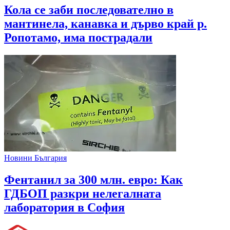
Кола се заби последователно в
мантинела, канавка и дърво край р.
Ропотамо, има пострадали
Новини България
Фентанил за 300 млн. евро: Как
ГДБОП разкри нелегалната
лаборатория в София