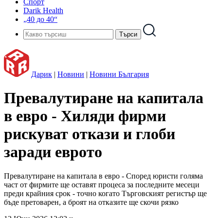
Спорт
Darik Health
„40 до 40“
Дарик
|
Новини
|
Новини България
Превалутиране на капитала
в евро - Хиляди фирми
рискуват откази и глоби
заради еврото
Превалутиране на капитала в евро - Според юристи голяма
част от фирмите ще оставят процеса за последните месеци
преди крайния срок - точно когато Търговският регистър ще
бъде претоварен, а броят на отказите ще скочи рязко