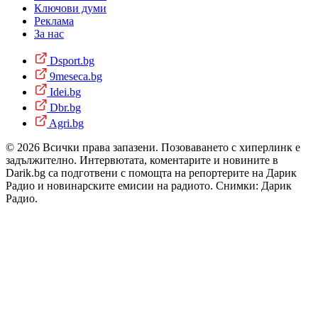
Ключови думи
Реклама
За нас
Dsport.bg
9meseca.bg
Idei.bg
Dbr.bg
Agri.bg
© 2026 Всички права запазени. Позоваването с хиперлинк е
задължително. Интервютата, коментарите и новините в
Darik.bg са подготвени с помощта на репортерите на Дарик
Радио и новинарските емисии на радиото. Снимки: Дарик
Радио.