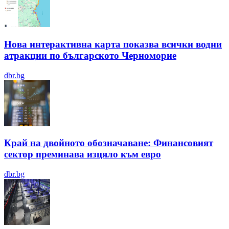
Нова интерактивна карта показва всички водни
атракции по българското Черноморие
dbr.bg
Край на двойното обозначаване: Финансовият
сектор преминава изцяло към евро
dbr.bg