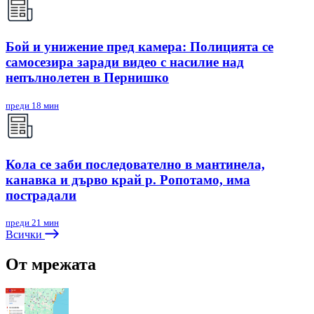
Бой и унижение пред камера: Полицията се
самосезира заради видео с насилие над
непълнолетен в Пернишко
преди 18 мин
Кола се заби последователно в мантинела,
канавка и дърво край р. Ропотамо, има
пострадали
преди 21 мин
Всички
От мрежата