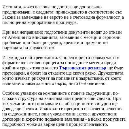
Истината, която все още не достига до достатъчно
предприемачи, е следната: привеждането в съответствие със
Закона за въвеждане на еврото не е счетоводна формалност, а
пълноценна корпоративна процедура.
При нея неправилно подготвени документи водят до откази
от Агенция по вписванията, забавяния с месеци и сериозни
проблеми при бъдещи сделки, кредити и промени по
партидата на дружеството.
И тук идва най-тревожното. Според юристи голяма част от
фирмите ще оставят процеса за последните месеци преди
крайния срок - точно когато
Търговският регистър
ще бъде
претоварен, а броят на отказите ще скочи рязко. Дружествата,
които изчакат, рискуват да попаднат в задръстване, от което
излизането няма да е нито бързо, нито безболезнено.
Особено уязвими са компаниите с повече съдружници, по-
сложна структура на капитала или предстоящи сделки. При
тях механичното попълване на образци почти сигурно ще
доведе до грешки. Изискват се прецизно изготвени решения
на съдружниците, нови учредителни актове, дружествени
договори и коректно подадени заявления - а всяка пропусната
подробност може да върне целия процес от началото.