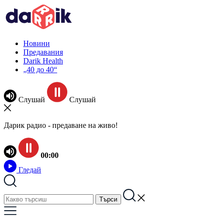
Новини
Предавания
Darik Health
„40 до 40“
Слушай
Слушай
Дарик радио - предаване на живо!
00:00
Гледай