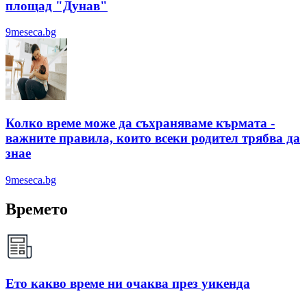
площад "Дунав"
9meseca.bg
Колко време може да съхраняваме кърмата -
важните правила, които всеки родител трябва да
знае
9meseca.bg
Времето
Ето какво време ни очаква през уикенда