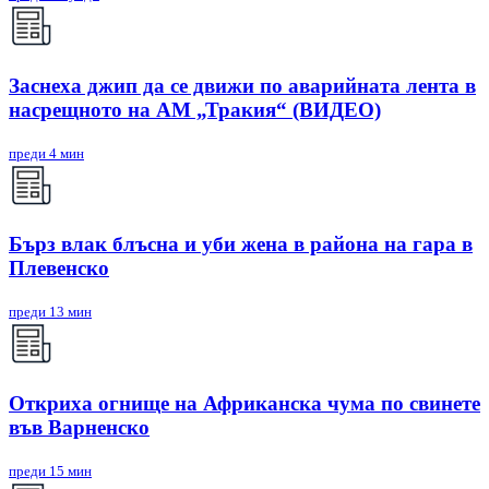
Заснеха джип да се движи по аварийната лента в
насрещното на АМ „Тракия“ (ВИДЕО)
преди 4 мин
Бърз влак блъсна и уби жена в района на гара в
Плевенско
преди 13 мин
Откриха огнище на Африканска чума по свинете
във Варненско
преди 15 мин