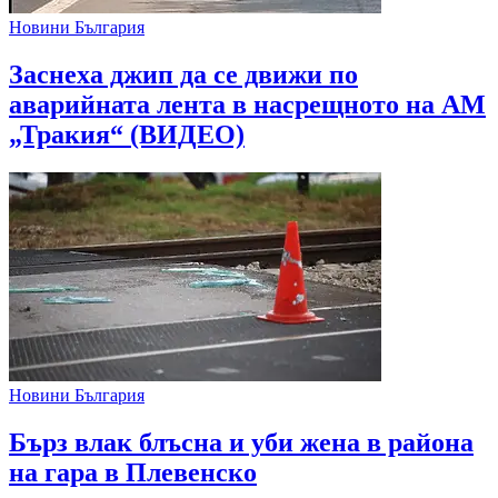
Новини България
Заснеха джип да се движи по
аварийната лента в насрещното на АМ
„Тракия“ (ВИДЕО)
Новини България
Бърз влак блъсна и уби жена в района
на гара в Плевенско