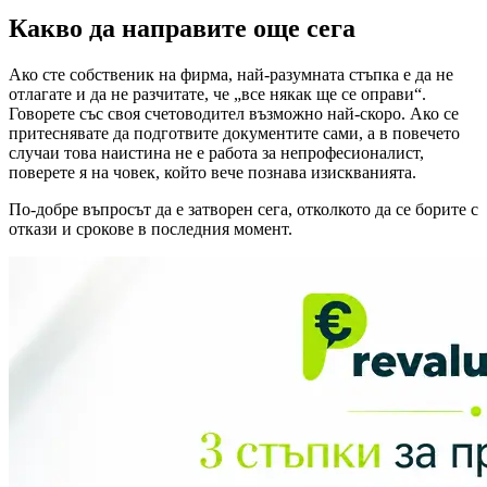
Какво да направите още сега
Ако сте собственик на фирма, най-разумната стъпка е да не
отлагате и да не разчитате, че „все някак ще се оправи“.
Говорете със своя счетоводител възможно най-скоро. Ако се
притеснявате да подготвите документите сами, а в повечето
случаи това наистина не е работа за непрофесионалист,
поверете я на човек, който вече познава изискванията.
По-добре въпросът да е затворен сега, отколкото да се борите с
откази и срокове в последния момент.