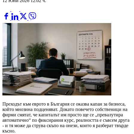
12 Юни 2026 12:02 ч.
Преходът към еврото в България се оказва капан за бизнеса,
който мнозина подценяват. Докато повечето собственици на
фирми смятат, че капиталът им просто ще се „превалутира
автоматично“ по фиксирания курс, реалността е съвсем друга
- и тя може да струва скъпо на онези, които я разберат твърде
късно.