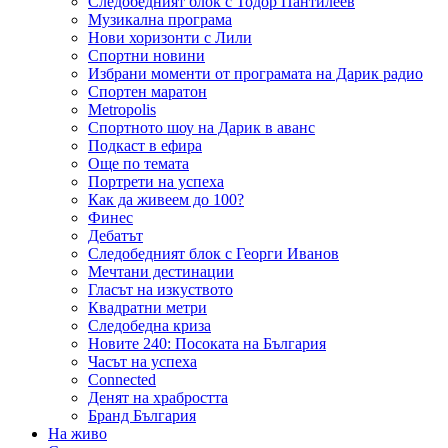
Следобедният блок с Тодор Пантилеев
Музикална програма
Нови хоризонти с Лили
Спортни новини
Избрани моменти от програмата на Дарик радио
Спортен маратон
Metropolis
Спортното шоу на Дарик в аванс
Подкаст в ефира
Още по темата
Портрети на успеха
Как да живеем до 100?
Финес
Дебатът
Следобедният блок с Георги Иванов
Мечтани дестинации
Гласът на изкуството
Квадратни метри
Следобедна криза
Новите 240: Посоката на България
Часът на успеха
Connected
Денят на храбростта
Бранд България
На живо