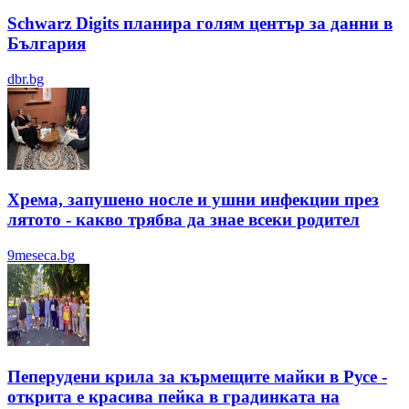
Schwarz Digits планира голям център за данни в
България
dbr.bg
Хрема, запушено носле и ушни инфекции през
лятотo - какво трябва да знае всеки родител
9meseca.bg
Пеперудени крила за кърмещите майки в Русе -
открита е красива пейка в градинката на