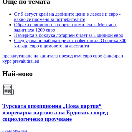
Още по темата
От 9 август край на двойните цени в левове и евро -
какво се променя за потребителите
Обраха павилион на спортен комплекс в Монтана,
задигнаха 1200 евро
Намериха в боклука лотариен билет за 1 милион евро
След удара по лабораторията за фентанил: Откриха 300
хиляди евро в домовете на арестанти
превалутиране на капитала
преход към евро
евро
фиксиран
курс
prevalutirai.eu
Най-ново
Турската опозиционна „Нова партия“
изпреварва партията на Ердоган, според
социологическо проучване
преди секунди