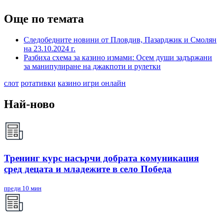
Още по темата
Следобедните новини от Пловдив, Пазарджик и Смолян
на 23.10.2024 г.
Разбиха схема за казино измами: Осем души задържани
за манипулиране на джакпоти и рулетки
слот
ротативки
казино игри онлайн
Най-ново
Тренинг курс насърчи добрата комуникация
сред децата и младежите в село Победа
преди 10 мин