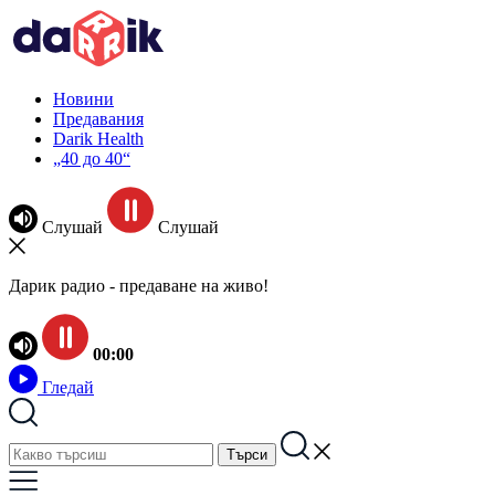
Новини
Предавания
Darik Health
„40 до 40“
Слушай
Слушай
Дарик радио - предаване на живо!
00:00
Гледай