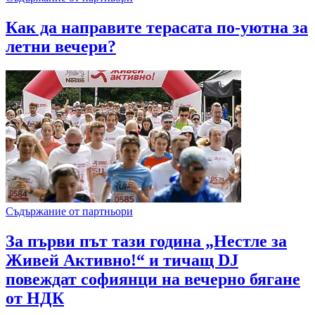
Как да направите терасата по-уютна за
летни вечери?
Съдържание от партньори
За първи път тази година „Нестле за
Живей Активно!“ и тичащ DJ
повеждат софиянци на вечерно бягане
от НДК