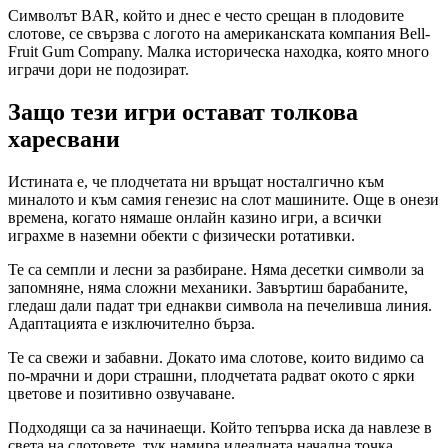
Символът BAR, който и днес е често срещан в плодовите
слотове, се свързва с логото на американската компания Bell-
Fruit Gum Company. Малка историческа находка, която много
играчи дори не подозират.
Защо тези игри остават толкова
харесвани
Истината е, че плодчетата ни връщат носталгично към
миналото и към самия генезис на слот машините. Още в онези
времена, когато нямаше онлайн казино игри, а всички
играхме в наземни обекти с физически ротативки.
Те са семпли и лесни за разбиране. Няма десетки символи за
запомняне, няма сложни механики. Завъртиш барабаните,
гледаш дали падат три еднакви символа на печеливша линия.
Адаптацията е изключително бърза.
Те са свежи и забавни. Докато има слотове, които видимо са
по-мрачни и дори страшни, плодчетата радват окото с ярки
цветове и позитивно озвучаване.
Подходящи са за начинаещи. Който тепърва иска да навлезе в
света на слотовете, тук намира идеалната начална точка.