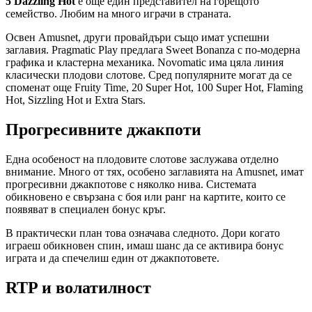
5 Dazzling Hot
е още един представител на горещото
семейство. Любим на много играчи в страната.
Освен Amusnet, други провайдъри също имат успешни
заглавия. Pragmatic Play предлага Sweet Bonanza с по-модерна
графика и кластерна механика. Novomatic има цяла линия
класически плодови слотове. Сред популярните могат да се
споменат още Fruity Time, 20 Super Hot, 100 Super Hot, Flaming
Hot, Sizzling Hot и Extra Stars.
Прогресивните джакпоти
Една особеност на плодовите слотове заслужава отделно
внимание. Много от тях, особено заглавията на Amusnet, имат
прогресивни джакпотове с няколко нива. Системата
обикновено е свързана с боя или ранг на картите, които се
появяват в специален бонус кръг.
В практически план това означава следното. Дори когато
играеш обикновен спин, имаш шанс да се активира бонус
играта и да спечелиш един от джакпотовете.
RTP и волатилност