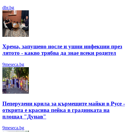
dbr.bg
Хрема, запушено носле и ушни инфекции през
лятотo - какво трябва да знае всеки родител
9meseca.bg
Пеперудени крила за кърмещите майки в Русе -
открита е красива пейка в градинката на
площад "Дунав"
9meseca.bg