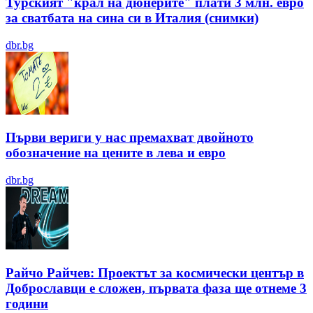
Турският "крал на дюнерите" плати 3 млн. евро
за сватбата на сина си в Италия (снимки)
dbr.bg
Първи вериги у нас премахват двойното
обозначение на цените в лева и евро
dbr.bg
Райчо Райчев: Проектът за космически център в
Доброславци е сложен, първата фаза ще отнеме 3
години