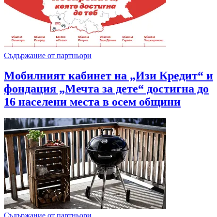
Съдържание от партньори
Мобилният кабинет на „Изи Кредит“ и
фондация „Мечта за дете“ достигна до
16 населени места в осем общини
Съдържание от партньори