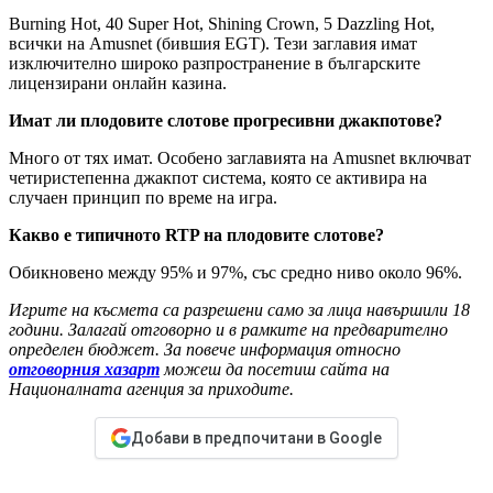
Burning Hot, 40 Super Hot, Shining Crown, 5 Dazzling Hot,
всички на Amusnet (бившия EGT). Тези заглавия имат
изключително широко разпространение в българските
лицензирани онлайн казина.
Имат ли плодовите слотове прогресивни джакпотове?
Много от тях имат. Особено заглавията на Amusnet включват
четиристепенна джакпот система, която се активира на
случаен принцип по време на игра.
Какво е типичното RTP на плодовите слотове?
Обикновено между 95% и 97%, със средно ниво около 96%.
Игрите на късмета са разрешени само за лица навършили 18
години. Залагай отговорно и в рамките на предварително
определен бюджет. За повече информация относно
отговорния хазарт
можеш да посетиш сайта на
Националната агенция за приходите.
Добави в предпочитани в Google