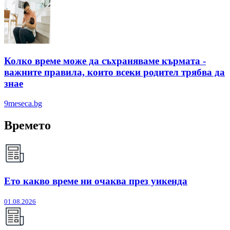
Колко време може да съхраняваме кърмата -
важните правила, които всеки родител трябва да
знае
9meseca.bg
Времето
Ето какво време ни очаква през уикенда
01.08.2026