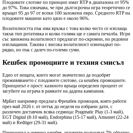
Плодовите слотове по принцип имат RTP в диапазона от 95%
до 97%. Това означава, че при дългосрочна игра теоретично се
връщат 95 до 97 от всеки 100 заложени евро. Средното RTP на
плодовите машини като цяло е около 96%.
Волатилността пък има връзка с това колко често се изплаща
такъв тип ротативка и колко голяма ще е самата печалба. Игри
със занижена волатилност предлагат по-скромни, но редовни
изплащания. Такива с висока волатилност изненадват по-
рядко, но пък с далеч по-големи суми.
Кешбек промоциите и техния смисъл
Едно от нещата, които могат значително да подобрят
преживяването с плодовите слотове, са кешбек промоциите.
Принципът е прост: казиното връща определен процент от
загубите на играча в рамките на дадена кампания.
МрБит например предлага Фрешбек промоция, която работи
през май 2026 г. от петък до неделя на избрани дати, с
различен доставчик всяка седмица: Pragmatic Play (1-3 май),
EGT Digital (8-10 май), Endorphina (15-17 май), Amusnet (22-24
май) и Redtiger (29-31 май).
Принципът е именно кешбек, играчите получават 7% обратно