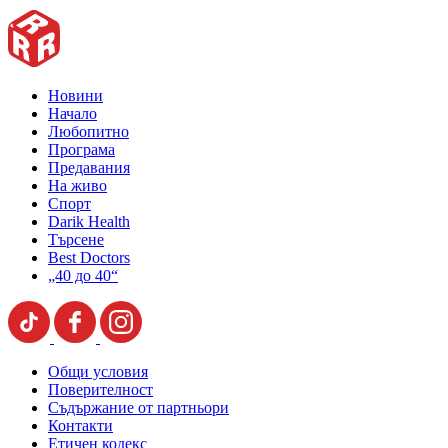
Новини
Начало
Любопитно
Програма
Предавания
На живо
Спорт
Darik Health
Търсене
Best Doctors
„40 до 40“
Общи условия
Поверителност
Съдържание от партньори
Контакти
Етичен кодекс