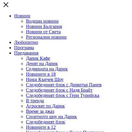
Новини
Водещи новини
Новини България
Новини от Света
Регионални новини
Любопитно
Програма
Предавания
Дарик Кафе
Денят на Дарик
Седмицата на Дарик
Новините в 18
Ники Кънчев Шоу
Следобедният блок с Димитър Панев
Следобедният блок с Надя Брайт
Следобедният блок с Гери Турийска
В тренда
Агросвят по Дарик
Време за джаз
Спортното шоу на Дарик
Следобедният блок
Новините в 12