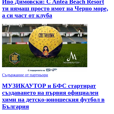
Иво Димовски: С Antea Beach Resort
ти нямаш просто имот на Черно море,
а си част от клуба
Съдържание от партньори
МУЗИКАУТОР и БФС стартират
създаването на първия официален
химн на детско-юношеския футбол в
България