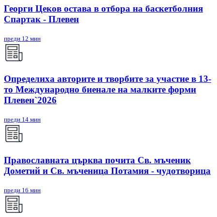
Георги Цеков остава в отбора на баскетболния
Спартак - Плевен
преди 12 мин
Определиха авторите и творбите за участие в 13-
то Международно биенале на малките форми
Плевен`2026
преди 14 мин
Православната църква почита Св. мъченик
Дометий и Св. мъченица Потамия - чудотворица
преди 16 мин