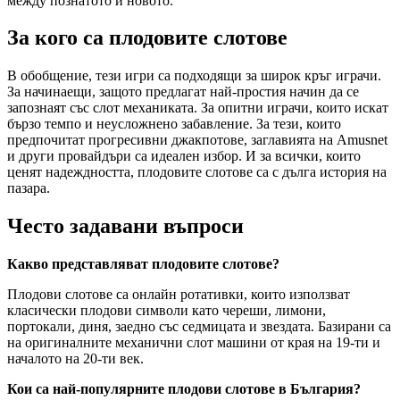
между познатото и новото.
За кого са плодовите слотове
В обобщение, тези игри са подходящи за широк кръг играчи.
За начинаещи, защото предлагат най-простия начин да се
запознаят със слот механиката. За опитни играчи, които искат
бързо темпо и неусложнено забавление. За тези, които
предпочитат прогресивни джакпотове, заглавията на Amusnet
и други провайдъри са идеален избор. И за всички, които
ценят надеждността, плодовите слотове са с дълга история на
пазара.
Често задавани въпроси
Какво представляват плодовите слотове?
Плодови слотове са онлайн ротативки, които използват
класически плодови символи като череши, лимони,
портокали, диня, заедно със седмицата и звездата. Базирани са
на оригиналните механични слот машини от края на 19-ти и
началото на 20-ти век.
Кои са най-популярните плодови слотове в България?