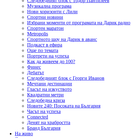
Следобедният блок с Тодор Пантилеев
Музикална програма
Нови хоризонти с Лили
Спортни новини
Избрани моменти от програмата на Дарик радио
Спортен маратон
Metropolis
Спортното шоу на Дарик в аванс
Подкаст в ефира
Още по темата
Портрети на успеха
Как да живеем до 100?
Финес
Дебатът
Следобедният блок с Георги Иванов
Мечтани дестинации
Гласът на изкуството
Квадратни метри
Следобедна криза
Новите 240: Посоката на България
Часът на успеха
Connected
Денят на храбростта
Бранд България
На живо