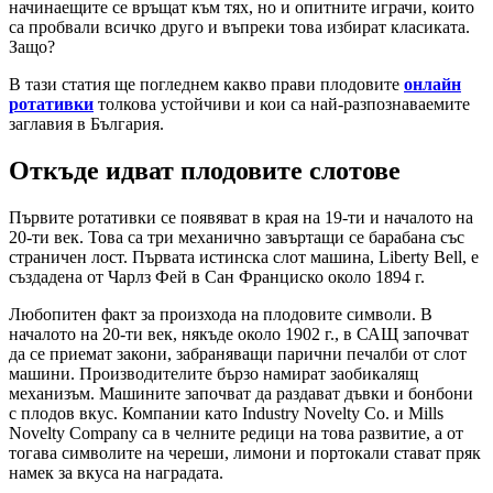
начинаещите се връщат към тях, но и опитните играчи, които
са пробвали всичко друго и въпреки това избират класиката.
Защо?
В тази статия ще погледнем какво прави плодовите
онлайн
ротативки
толкова устойчиви и кои са най-разпознаваемите
заглавия в България.
Откъде идват плодовите слотове
Първите ротативки се появяват в края на 19-ти и началото на
20-ти век. Това са три механично завъртащи се барабана със
страничен лост. Първата истинска слот машина, Liberty Bell, е
създадена от Чарлз Фей в Сан Франциско около 1894 г.
Любопитен факт за произхода на плодовите символи. В
началото на 20-ти век, някъде около 1902 г., в САЩ започват
да се приемат закони, забраняващи парични печалби от слот
машини. Производителите бързо намират заобикалящ
механизъм. Машините започват да раздават дъвки и бонбони
с плодов вкус. Компании като Industry Novelty Co. и Mills
Novelty Company са в челните редици на това развитие, а от
тогава символите на череши, лимони и портокали стават пряк
намек за вкуса на наградата.