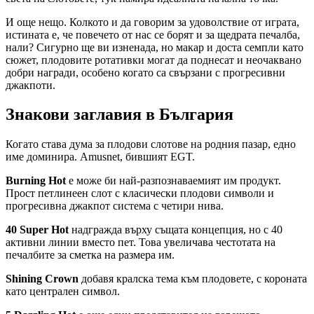
И още нещо. Колкото и да говорим за удоволствие от играта,
истината е, че повечето от нас се борят и за щедрата печалба,
нали? Сигурно ще ви изненада, но макар и доста семпли като
сюжет, плодовите ротативки могат да поднесат и неочаквано
добри награди, особено когато са свързани с прогресивни
джакпоти.
Знакови заглавия в България
Когато става дума за плодови слотове на родния пазар, едно
име доминира. Amusnet, бившият EGT.
Burning Hot
е може би най-разпознаваемият им продукт.
Прост петлинеен слот с класически плодови символи и
прогресивна джакпот система с четири нива.
40 Super Hot
надгражда върху същата концепция, но с 40
активни линии вместо пет. Това увеличава честотата на
печалбите за сметка на размера им.
Shining Crown
добавя кралска тема към плодовете, с короната
като централен символ.