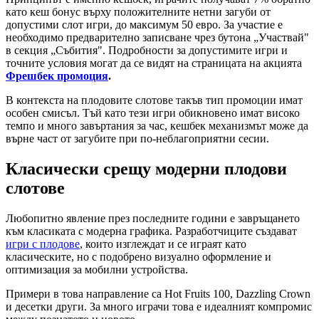
като кеш бонус върху положителните нетни загуби от
допустими слот игри, до максимум 50 евро. За участие е
необходимо предварително записване чрез бутона „Участвай"
в секция „Събития". Подробности за допустимите игри и
точните условия могат да се видят на страницата на акцията
Фрешбек промоция
.
В контекста на плодовите слотове такъв тип промоции имат
особен смисъл. Тъй като тези игри обикновено имат високо
темпо и много завъртания за час, кешбек механизмът може да
върне част от загубите при по-неблагоприятни сесии.
Класически срещу модерни плодови
слотове
Любопитно явление през последните години е завръщането
към класиката с модерна графика. Разработчиците създават
игри с плодове
, които изглеждат и се играят като
класическите, но с подобрено визуално оформление и
оптимизация за мобилни устройства.
Примери в това направление са Hot Fruits 100, Dazzling Crown
и десетки други. За много играчи това е идеалният компромис