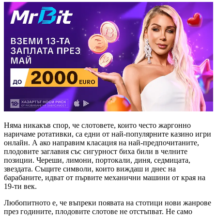
Няма никакъв спор, че слотовете, които често жаргонно
наричаме ротативки, са едни от най-популярните казино игри
онлайн. А ако направим класация на най-предпочитаните,
плодовите заглавия със сигурност биха били в челните
позиции. Череши, лимони, портокали, диня, седмицата,
звездата. Същите символи, които виждаш и днес на
барабаните, идват от първите механични машини от края на
19-ти век.
Любопитното е, че въпреки появата на стотици нови жанрове
през годините, плодовите слотове не отстъпват. Не само