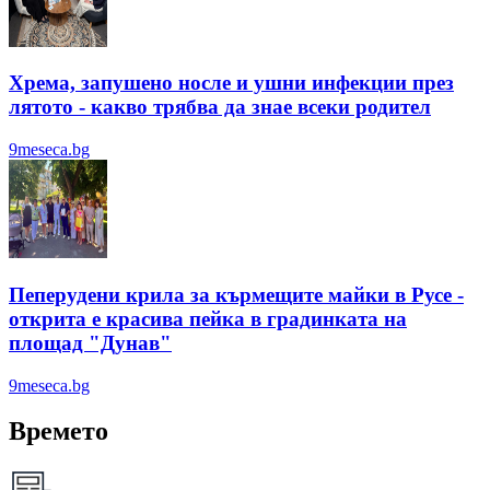
Хрема, запушено носле и ушни инфекции през
лятотo - какво трябва да знае всеки родител
9meseca.bg
Пеперудени крила за кърмещите майки в Русе -
открита е красива пейка в градинката на
площад "Дунав"
9meseca.bg
Времето