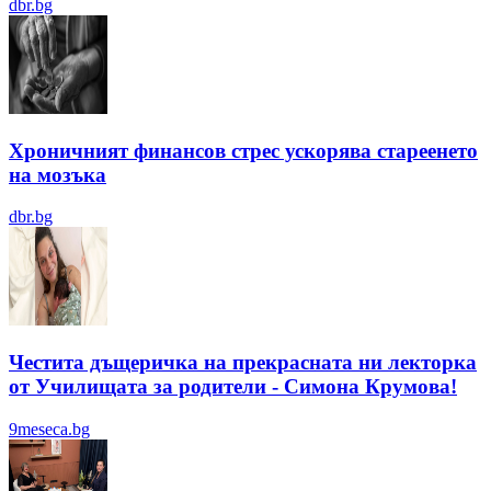
dbr.bg
Хроничният финансов стрес ускорява стареенето
на мозъка
dbr.bg
Честита дъщеричка на прекрасната ни лекторка
от Училищата за родители - Симона Крумова!
9meseca.bg