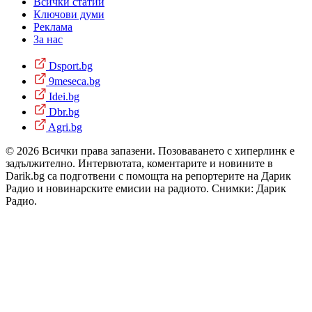
Всички статии
Ключови думи
Реклама
За нас
Dsport.bg
9meseca.bg
Idei.bg
Dbr.bg
Agri.bg
© 2026 Всички права запазени. Позоваването с хиперлинк е
задължително. Интервютата, коментарите и новините в
Darik.bg са подготвени с помощта на репортерите на Дарик
Радио и новинарските емисии на радиото. Снимки: Дарик
Радио.