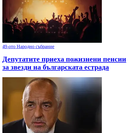
49-ото Народно събрание
Депутатите приеха пожизнени пенсии
за звезди на българската естрада