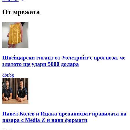
От мрежата
Швейцарски гигант от Уолстрийт с прогноза, че
златото ще удари 5000 долара
dbr.bg
Павел Колев и Ицака пренаписват правилата на
пазара с Media Z и нови формати