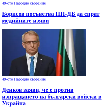
49-ото Народно събрание
Борисов посъветва ПП-ДБ да спрат
медийните изяви
49-ото Народно събрание
Денков заяви, че е против
изпращането на български войски в
Украйна