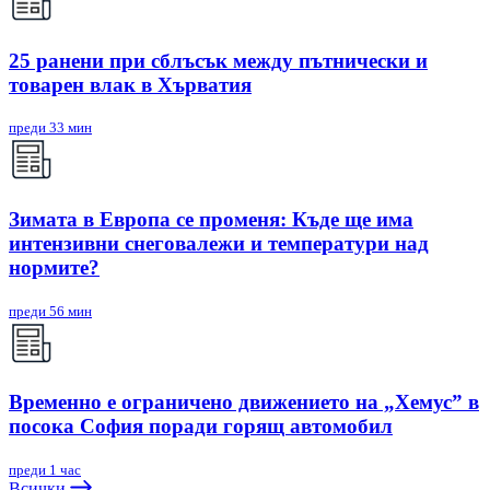
25 ранени при сблъсък между пътнически и
товарен влак в Хърватия
преди 33 мин
Зимата в Европа се променя: Къде ще има
интензивни снеговалежи и температури над
нормите?
преди 56 мин
Временно е ограничено движението на „Хемус” в
посока София поради горящ автомобил
преди 1 час
Всички