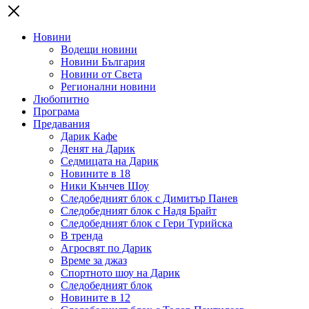
Новини
Водещи новини
Новини България
Новини от Света
Регионални новини
Любопитно
Програма
Предавания
Дарик Кафе
Денят на Дарик
Седмицата на Дарик
Новините в 18
Ники Кънчев Шоу
Следобедният блок с Димитър Панев
Следобедният блок с Надя Брайт
Следобедният блок с Гери Турийска
В тренда
Агросвят по Дарик
Време за джаз
Спортното шоу на Дарик
Следобедният блок
Новините в 12