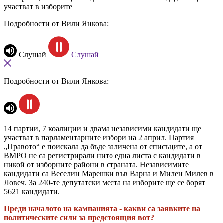
участват в изборите
Подробности от Вили Янкова:
Слушай
Слушай
Подробности от Вили Янкова:
14 партии, 7 коалиции и двама независими кандидати ще
участват в парламентарните избори на 2 април. Партия
„Правото“ е поискала да бъде заличена от списъците, а от
ВМРО не са регистрирали нито една листа с кандидати в
никой от изборните райони в страната. Независимите
кандидати са Веселин Марешки във Варна и Милен Милев в
Ловеч. За 240-те депутатски места на изборите ще се борят
5621 кандидати.
Преди началото на кампанията - какви са заявките на
политическите сили за предстоящия вот?