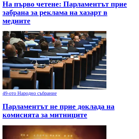
На първо четене: Парламентът прие
забрана за реклама на хазарт в
медиите
49-ото Народно събрание
Парламентът не прие доклада на
комисията за митниците