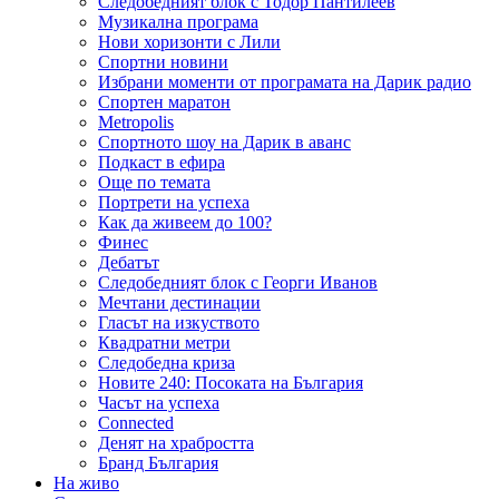
Следобедният блок с Тодор Пантилеев
Музикална програма
Нови хоризонти с Лили
Спортни новини
Избрани моменти от програмата на Дарик радио
Спортен маратон
Metropolis
Спортното шоу на Дарик в аванс
Подкаст в ефира
Още по темата
Портрети на успеха
Как да живеем до 100?
Финес
Дебатът
Следобедният блок с Георги Иванов
Мечтани дестинации
Гласът на изкуството
Квадратни метри
Следобедна криза
Новите 240: Посоката на България
Часът на успеха
Connected
Денят на храбростта
Бранд България
На живо