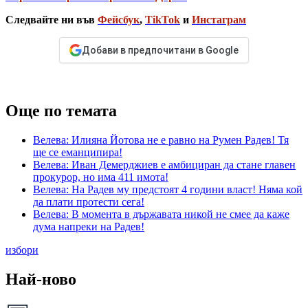
Следвайте ни във
Фейсбук
,
TikTok
и
Инстаграм
Добави в предпочитани в Google
Още по темата
Велева: Илияна Йотова не е равно на Румен Радев! Тя
ще се еманципира!
Велева: Иван Демерджиев е амбициран да стане главен
прокурор, но има 411 имота!
Велева: На Радев му предстоят 4 години власт! Няма кой
да плати протести сега!
Велева: В момента в държавата никой не смее да каже
дума напреки на Радев!
избори
Най-ново