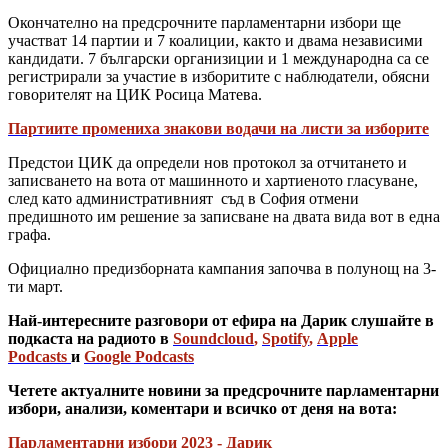
Окончателно на предсрочните парламентарни избори ще
участват 14 партии и 7 коалиции, както и двама независими
кандидати. 7 български организиции и 1 международна са се
регистрирали за участие в изборитите с наблюдатели, обясни
говорителят на ЦИК Росица Матева.
Партиите промениха знакови водачи на листи за изборите
Предстои ЦИК да определи нов протокол за отчитането и
записването на вота от машинното и хартиеното гласуване,
след като административният съд в София отмени
предишното им решение за записване на двата вида вот в една
графа.
Официално предизборната кампания започва в полунощ на 3-
ти март.
Най-интересните разговори от ефира на Дарик слушайте в
подкаста на радиото в
Soundcloud
,
Spotify
,
Apple
Podcasts
и
Google Podcasts
Четете актуалните новини за предсрочните парламентарни
избори, анализи, коментари и всичко от деня на вота:
Парламентарни избори 2023 - Дарик