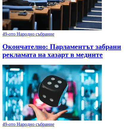
49-ото Народно събрание
Окончателно: Парламентът забрани
рекламата на хазарт в медиите
49-ото Народно събрание