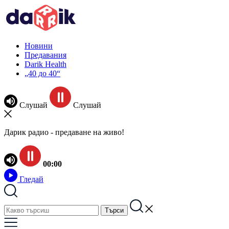
Новини
Предавания
Darik Health
„40 до 40“
Слушай
Слушай
Дарик радио - предаване на живо!
00:00
Гледай