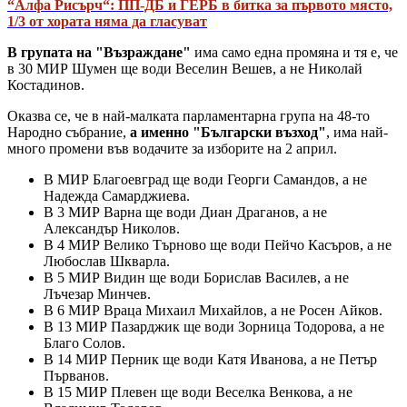
“Алфа Рисърч“: ПП-ДБ и ГЕРБ в битка за първото място,
1/3 от хората няма да гласуват
В групата на "Възраждане"
има само една промяна и тя е, че
в 30 МИР Шумен ще води Веселин Вешев, а не Николай
Костадинов.
Оказва се, че в най-малката парламентарна група на 48-то
Народно събрание,
а именно "Български възход"
, има най-
много промени във водачите за изборите на 2 април.
В МИР Благоевград ще води Георги Самандов, а не
Надежда Самарджиева.
В 3 МИР Варна ще води Диан Драганов, а не
Александър Николов.
В 4 МИР Велико Търново ще води Пейчо Касъров, а не
Любослав Шкварла.
В 5 МИР Видин ще води Борислав Василев, а не
Лъчезар Минчев.
В 6 МИР Враца Михаил Михайлов, а не Росен Айков.
В 13 МИР Пазарджик ще води Зорница Тодорова, а не
Благо Солов.
В 14 МИР Перник ще води Катя Иванова, а не Петър
Първанов.
В 15 МИР Плевен ще води Веселка Венкова, а не