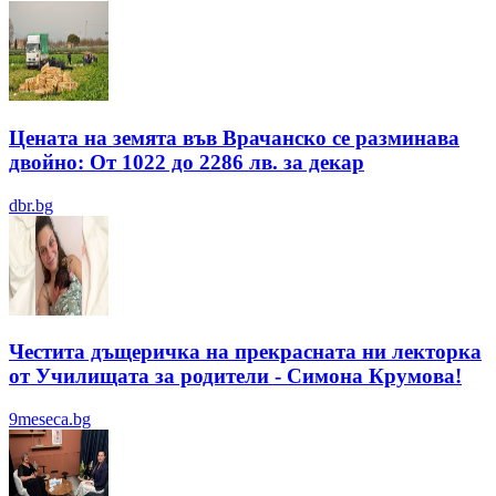
Цената на земята във Врачанско се разминава
двойно: От 1022 до 2286 лв. за декар
dbr.bg
Честита дъщеричка на прекрасната ни лекторка
от Училищата за родители - Симона Крумова!
9meseca.bg