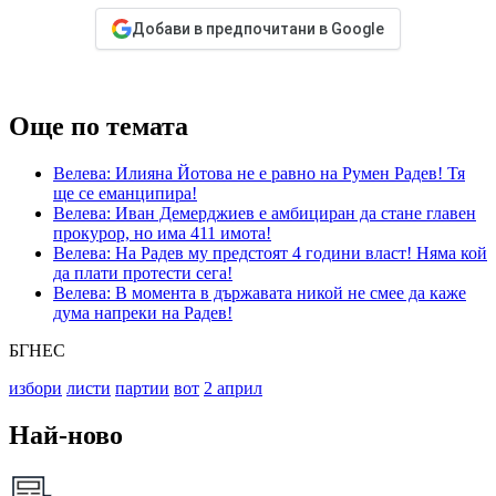
Добави в предпочитани в Google
Още по темата
Велева: Илияна Йотова не е равно на Румен Радев! Тя
ще се еманципира!
Велева: Иван Демерджиев е амбициран да стане главен
прокурор, но има 411 имота!
Велева: На Радев му предстоят 4 години власт! Няма кой
да плати протести сега!
Велева: В момента в държавата никой не смее да каже
дума напреки на Радев!
БГНЕС
избори
листи
партии
вот
2 април
Най-ново