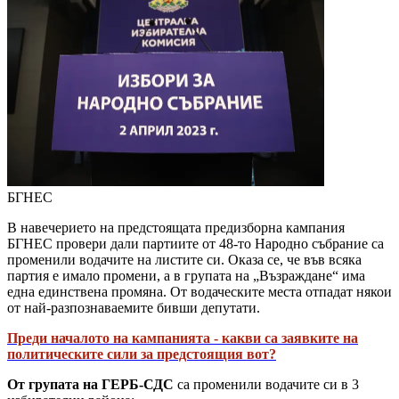
БГНЕС
В навечерието на предстоящата предизборна кампания
БГНЕС провери дали партиите от 48-то Народно събрание са
променили водачите на листите си. Оказа се, че във всяка
партия е имало промени, а в групата на „Възраждане“ има
една единствена промяна. От водаческите места отпадат някои
от най-разпознаваемите бивши депутати.
Преди началото на кампанията - какви са заявките на
политическите сили за предстоящия вот?
От групата на ГЕРБ-СДС
са променили водачите си в 3