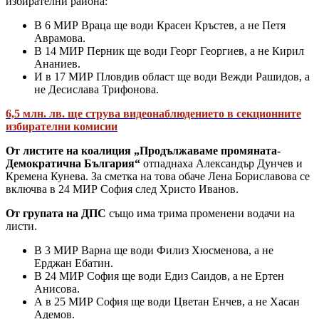
избирателни района:
В 6 МИР Враца ще води Красен Кръстев, а не Петя
Аврамова.
В 14 МИР Перник ще води Георг Георгиев, а не Кирил
Ананиев.
И в 17 МИР Пловдив област ще води Вежди Рашидов, а
не Десислава Трифонова.
6,5 млн. лв. ще струва видеонаблюдението в секционните
избирателни комисии
От листите на коалиция „Продължаваме промяната-
Демократична България“
отпаднаха Александър Дунчев и
Кремена Кунева. За сметка на това обаче Лена Бориславова се
включва в 24 МИР София след Христо Иванов.
От групата на ДПС
също има трима променени водачи на
листи.
В 3 МИР Варна ще води Филиз Хюсменова, а не
Ерджан Ебатин.
В 24 МИР София ще води Едиз Саидов, а не Ертен
Анисова.
А в 25 МИР София ще води Цветан Енчев, а не Хасан
Адемов.