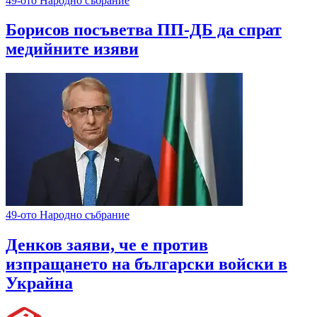
49-ото Народно събрание
Борисов посъветва ПП-ДБ да спрат
медийните изяви
49-ото Народно събрание
Денков заяви, че е против
изпращането на български войски в
Украйна