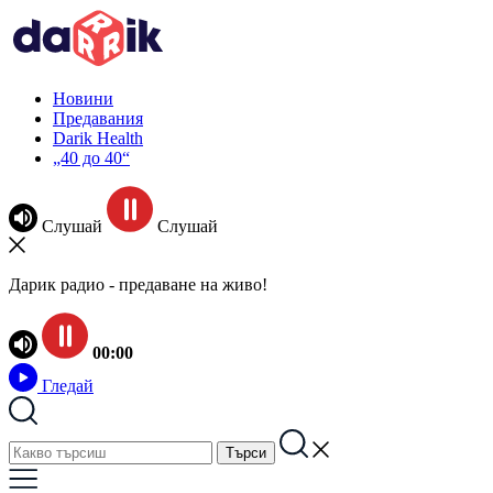
Новини
Предавания
Darik Health
„40 до 40“
Слушай
Слушай
Дарик радио - предаване на живо!
00:00
Гледай