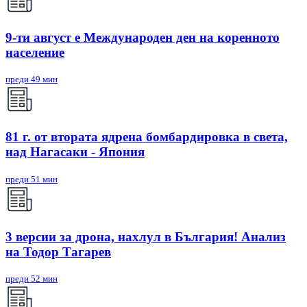
9-ти август е Международен ден на коренното
население
преди 49 мин
81 г. от втората ядрена бомбардировка в света,
над Нагасаки - Япония
преди 51 мин
3 версии за дрона, нахлул в България! Анализ
на Тодор Тагарев
преди 52 мин