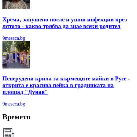
Хрема, запушено носле и ушни инфекции през
лятотo - какво трябва да знае всеки родител
9meseca.bg
Пеперудени крила за кърмещите майки в Русе -
открита е красива пейка в градинката на
площад "Дунав"
9meseca.bg
Времето