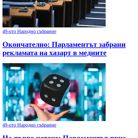
49-ото Народно събрание
Окончателно: Парламентът забрани
рекламата на хазарт в медиите
49-ото Народно събрание