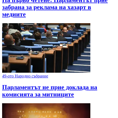
На първо четене: Парламентът прие
забрана за реклама на хазарт в
медиите
49-ото Народно събрание
Парламентът не прие доклада на
комисията за митниците