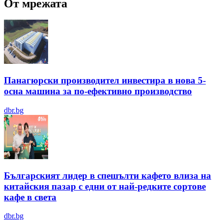
От мрежата
Панагюрски производител инвестира в нова 5-
осна машина за по-ефективно производство
dbr.bg
Българският лидер в спешълти кафето влиза на
китайския пазар с едни от най-редките сортове
кафе в света
dbr.bg