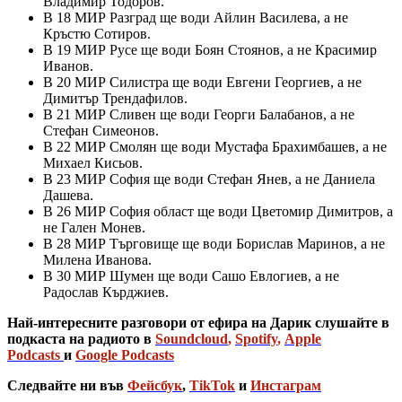
Владимир Тодоров.
В 18 МИР Разград ще води Айлин Василева, а не
Кръстю Сотиров.
В 19 МИР Русе ще води Боян Стоянов, а не Красимир
Иванов.
В 20 МИР Силистра ще води Евгени Георгиев, а не
Димитър Трендафилов.
В 21 МИР Сливен ще води Георги Балабанов, а не
Стефан Симеонов.
В 22 МИР Смолян ще води Мустафа Брахимбашев, а не
Михаел Кисьов.
В 23 МИР София ще води Стефан Янев, а не Даниела
Дашева.
В 26 МИР София област ще води Цветомир Димитров, а
не Гален Монев.
В 28 МИР Търговище ще води Борислав Маринов, а не
Милена Иванова.
В 30 МИР Шумен ще води Сашо Евлогиев, а не
Радослав Кърджиев.
Най-интересните разговори от ефира на Дарик слушайте в
подкаста на радиото в
Soundcloud
,
Spotify
,
Apple
Podcasts
и
Google Podcasts
Следвайте ни във
Фейсбук
,
TikTok
и
Инстаграм