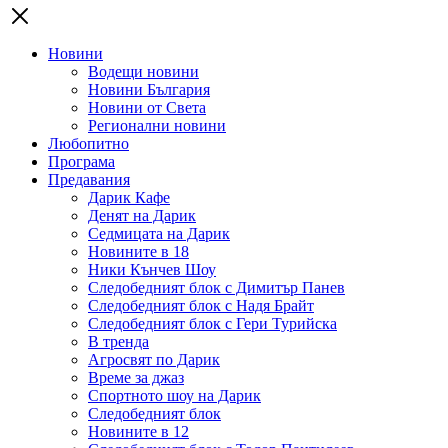
Новини
Водещи новини
Новини България
Новини от Света
Регионални новини
Любопитно
Програма
Предавания
Дарик Кафе
Денят на Дарик
Седмицата на Дарик
Новините в 18
Ники Кънчев Шоу
Следобедният блок с Димитър Панев
Следобедният блок с Надя Брайт
Следобедният блок с Гери Турийска
В тренда
Агросвят по Дарик
Време за джаз
Спортното шоу на Дарик
Следобедният блок
Новините в 12