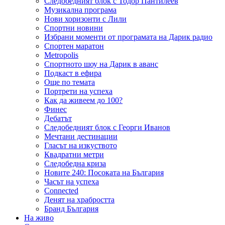
Следобедният блок с Тодор Пантилеев
Музикална програма
Нови хоризонти с Лили
Спортни новини
Избрани моменти от програмата на Дарик радио
Спортен маратон
Metropolis
Спортното шоу на Дарик в аванс
Подкаст в ефира
Още по темата
Портрети на успеха
Как да живеем до 100?
Финес
Дебатът
Следобедният блок с Георги Иванов
Мечтани дестинации
Гласът на изкуството
Квадратни метри
Следобедна криза
Новите 240: Посоката на България
Часът на успеха
Connected
Денят на храбростта
Бранд България
На живо