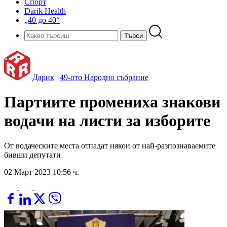
Спорт
Darik Health
„40 до 40“
Дарик
|
49-ото Народно събрание
Партиите промениха знакови
водачи на листи за изборите
От водаческите места отпадат някои от най-разпознаваемите
бивши депутати
02 Март 2023 10:56 ч.