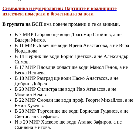
Символика и нумерология: Партиите и коалициите
изтеглиха номерата в бюлетината за вота
В групата на БСП
има повече промени и те са видими.
В 7 МИР Габрово ще води Драгомир Стойнев, а не
Валери Митов.
В 11 МИР Ловеч ще води Ирена Анастасова, а не Вяра
Йорданова.
В 14 Перник ще води Борис Цветков, а не Александър
Симов.
В 17 МИР Пловдив област ще води Манол Генов, а не
Веска Ненчева.
В 18 МИР Разград ще води Наско Анастасов, а не
Добрин Добрев.
В 20 МИР Силистра ще води Иво Атанасов, а не
Момчил Неков.
В 22 МИР Смолян ще води проф. Георги Михайлов, а не
Емил Хумчев.
В 28 МИР Търговище ще води Борислав Гуцанов, а не
Светослав Стефанов.
И в 29 МИР Хасково ще води Атанас Зафиров, а не
Смиляна Нитова.