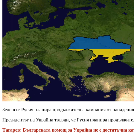
Зеленси: Русия планира продължителна кампания от нападения 
Президентът на Украйна твърди, че Русия планира продължител
Тагарев: Българската помощ за Украйна не е достатъчна ка