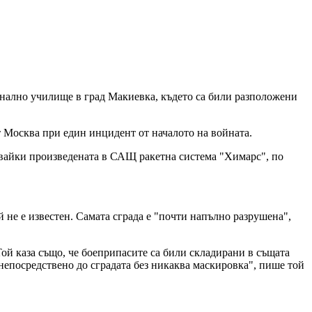
сионално училище в град Макиевка, където са били разположени
т Москва при един инцидент от началото на войната.
звайки произведената в САЩ ракетна система "Химарс", по
 не е известен. Самата сграда е "почти напълно разрушена",
т. Той каза също, че боеприпасите са били складирани в същата
 непосредствено до сградата без никаква маскировка", пише той