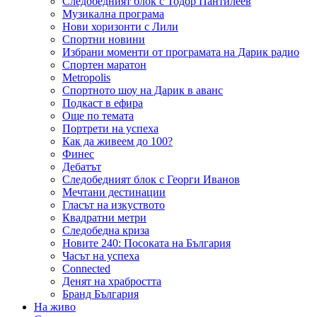
Следобедният блок с Тодор Пантилеев
Музикална програма
Нови хоризонти с Лили
Спортни новини
Избрани моменти от програмата на Дарик радио
Спортен маратон
Metropolis
Спортното шоу на Дарик в аванс
Подкаст в ефира
Още по темата
Портрети на успеха
Как да живеем до 100?
Финес
Дебатът
Следобедният блок с Георги Иванов
Мечтани дестинации
Гласът на изкуството
Квадратни метри
Следобедна криза
Новите 240: Посоката на България
Часът на успеха
Connected
Денят на храбростта
Бранд България
На живо