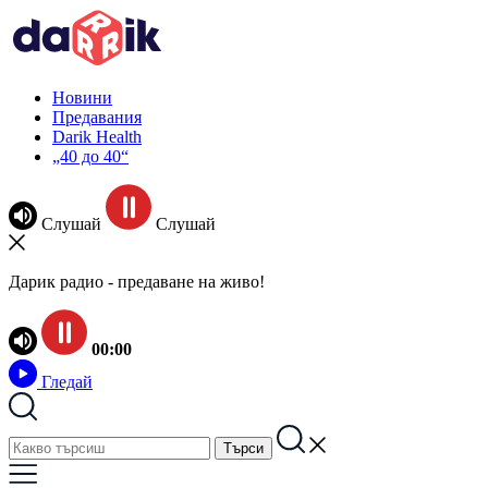
Новини
Предавания
Darik Health
„40 до 40“
Слушай
Слушай
Дарик радио - предаване на живо!
00:00
Гледай