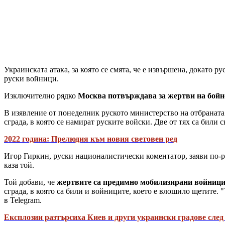
Украинската атака, за която се смята, че е извършена, докато 
руски войници.
Изключително рядко
Москва потвърждава за жертви на бойн
В изявление от понеделник руското министерство на отбраната
сграда, в която се намират руските войски. Две от тях са били с
2022 година: Прелюдия към новия световен ред
Игор Гиркин, руски националистически коментатор, заяви по-ра
каза той.
Той добави, че
жертвите са предимно мобилизирани войниц
сграда, в която са били и войниците, което е влошило щетите.
в Telegram.
Експлозии разтърсиха Киев и други украински градове след