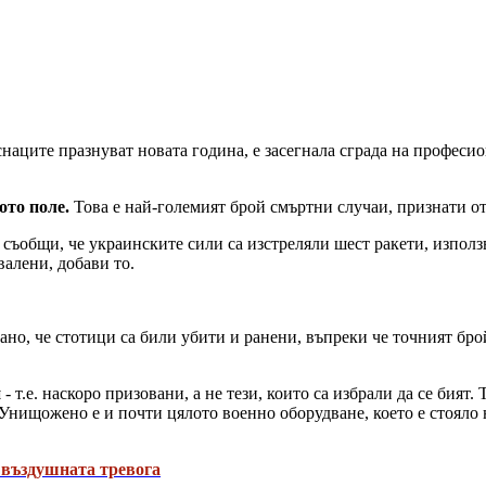
руснаците празнуват новата година, е засегнала сграда на профе
ото поле.
Това е най-големият брой смъртни случаи, признати о
 съобщи, че украинските сили са изстреляли шест ракети, изпол
валени, добави то.
но, че стотици са били убити и ранени, въпреки че точният брой
и
- т.е. наскоро призовани, а не тези, които са избрали да се бия
 "Унищожено е и почти цялото военно оборудване, което е стояло
 въздушната тревога