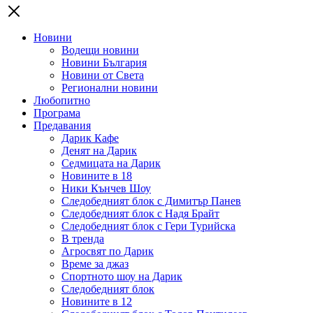
Новини
Водещи новини
Новини България
Новини от Света
Регионални новини
Любопитно
Програма
Предавания
Дарик Кафе
Денят на Дарик
Седмицата на Дарик
Новините в 18
Ники Кънчев Шоу
Следобедният блок с Димитър Панев
Следобедният блок с Надя Брайт
Следобедният блок с Гери Турийска
В тренда
Агросвят по Дарик
Време за джаз
Спортното шоу на Дарик
Следобедният блок
Новините в 12