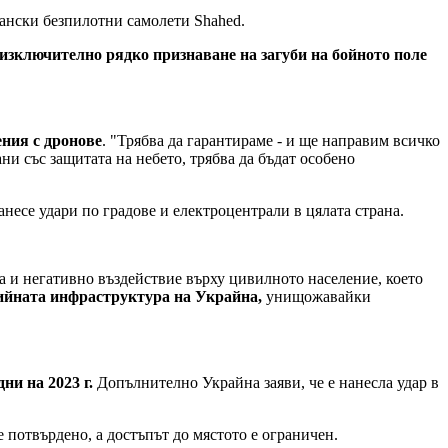
рански безпилотни самолети Shahed.
изключително рядко признаване на загуби на бойното поле
ния с дронове
. "Трябва да гарантираме - и ще направим всичко
ани със защитата на небето, трябва да бъдат особено
несе удари по градове и електроцентрали в цялата страна.
а и негативно въздействие върху цивилното население, което
ийната инфраструктура на Украйна,
унищожавайки
ни на 2023 г.
Допълнително Украйна заяви, че е нанесла удар в
 потвърдено, а достъпът до мястото е ограничен.