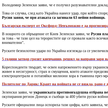
Володимир Зеленски заяви, че е получил разузнавателни докла
Това се случва, след като Украйна нанесе удар, при който спор
Русия заяви, че при атаката са загинали 63 нейни войници.
Български експерт от Оксфорд: Невъзможно е да прогнозир
В нощното си обръщение от Киев Зеленски заяви, че
Русия пл
за това - че тази цел на терористите ще се провали както всичк
внимателни".
Руските безпилотни удари по Украйна изглежда са се увеличили
5 години затвор грозят киевчанин, решил да направи заря н
Кореспонденти твърдят, че освен напрежението върху украинска
живее в несигурност, страх и смущения, които атаките предизв
електроцентрали и потапяйки милиони хора в тъмнина през мра
Политолог по Дарик: Краят на войната не се вижда, рано е 
Зеленски заяви, че
украинската противовъздушна отбрана вече
окупирания регион Донецк и съобщи за 400 убити руски войни
Руските официални лица оспориха тази цифра, като заявиха, че