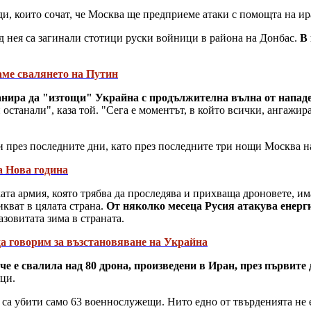
ди, които сочат, че Москва ще предприеме атаки с помощта на и
ед нея са загинали стотици руски войници в района на Донбас.
В 
аме свалянето на Путин
анира да "изтощи" Украйна с продължителна вълна от нападе
и останали", каза той. "Сега е моментът, в който всички, ангажир
 през последните дни, като през последните три нощи Москва на
а Нова година
та армия, която трябва да проследява и прихваща дроновете, им
икват в цялата страна.
От няколко месеца Русия атакува енерг
зовитата зима в страната.
да говорим за възстановяване на Украйна
 е свалила над 80 дрона, произведени в Иран, през първите д
ци.
 са убити само 63 военнослужещи. Нито едно от твърденията не е