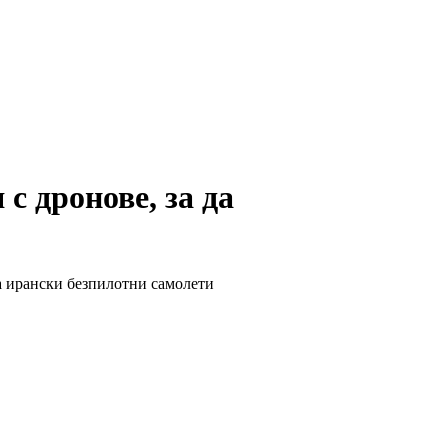
с дронове, за да
на ирански безпилотни самолети