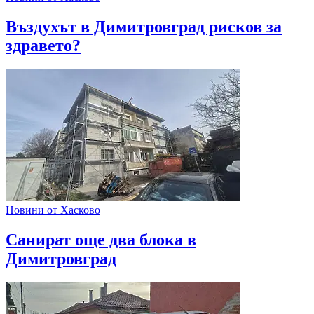
Въздухът в Димитровград рисков за
здравето?
Новини от Хасково
Санират още два блока в
Димитровград