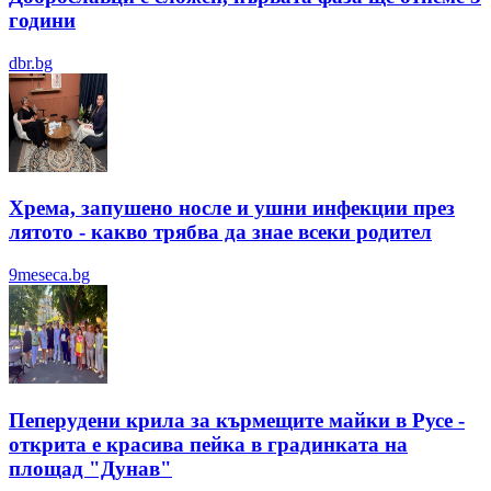
години
dbr.bg
Хрема, запушено носле и ушни инфекции през
лятотo - какво трябва да знае всеки родител
9meseca.bg
Пеперудени крила за кърмещите майки в Русе -
открита е красива пейка в градинката на
площад "Дунав"