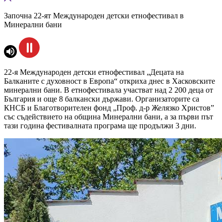
Започна 22-ят Международен детски етнофестивал в
Минерални бани
22-я Международен детски етнофестивал „Децата на
Балканите с духовност в Европа“ откриха днес в Хасковските
минерални бани. В етнофестивала участват над 2 200 деца от
България и още 8 балкански държави. Организаторите са
КНСБ и Благотворителен фонд „Проф. д-р Желязко Христов”
със съдействието на община Минерални бани, а за първи път
тази година фестивалната програма ще продължи 3 дни.