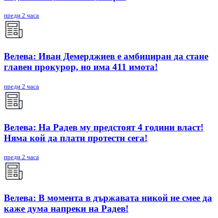
преди 2 часа
Велева: Иван Демерджиев е амбициран да стане
главен прокурор, но има 411 имота!
преди 2 часа
Велева: На Радев му предстоят 4 години власт!
Няма кой да плати протести сега!
преди 2 часа
Велева: В момента в държавата никой не смее да
каже дума напреки на Радев!