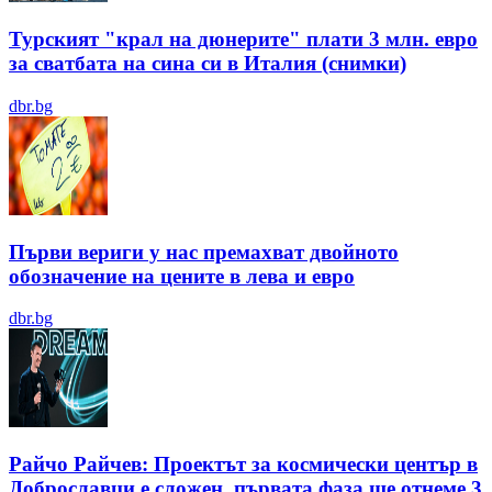
Турският "крал на дюнерите" плати 3 млн. евро
за сватбата на сина си в Италия (снимки)
dbr.bg
Първи вериги у нас премахват двойното
обозначение на цените в лева и евро
dbr.bg
Райчо Райчев: Проектът за космически център в
Доброславци е сложен, първата фаза ще отнеме 3