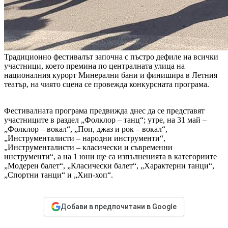
Традиционно фестивалът започна с пъстро дефиле на всички
участници, което премина по централната улица на
националния курорт Минерални бани и финишира в Летния
театър, на чиято сцена се провежда конкурсната програма.
Фестивалната програма предвижда днес да се представят
участниците в раздел „Фолклор – танц“; утре, на 31 май –
„Фолклор – вокал“, „Поп, джаз и рок – вокал“,
„Инструменталисти – народни инструменти“,
„Инструменталисти – класически и съвременни
инструменти“, а на 1 юни ще са изпълненията в категориите
„Модерен балет“, „Класически балет“, „Характерни танци“,
„Спортни танци“ и „Хип-хоп“.
Добави в предпочитани в Google