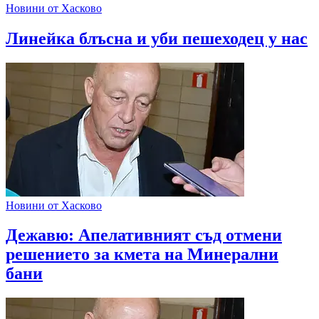
Новини от Хасково
Линейка блъсна и уби пешеходец у нас
Новини от Хасково
Дежавю: Апелативният съд отмени
решението за кмета на Минерални
бани