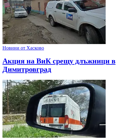
Новини от Хасково
Акция на ВиК срещу длъжници в
Димитровград