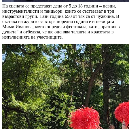
На сцената се представят деца от 5 до 18 години – певци,
инструменталисти и танцьори, които се състезават в три
възрастови групи. Тази година 650 от тях са от чужбина. В
състава на журито за втора поредна година е и певицата
Мими Иванова, която определи фестивала, като „празник за
душата“ и отбеляза, че ще оценява таланта и красотата в
изпълненията на участниците.