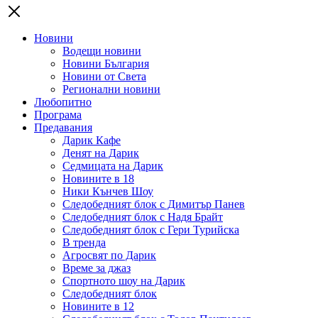
Новини
Водещи новини
Новини България
Новини от Света
Регионални новини
Любопитно
Програма
Предавания
Дарик Кафе
Денят на Дарик
Седмицата на Дарик
Новините в 18
Ники Кънчев Шоу
Следобедният блок с Димитър Панев
Следобедният блок с Надя Брайт
Следобедният блок с Гери Турийска
В тренда
Агросвят по Дарик
Време за джаз
Спортното шоу на Дарик
Следобедният блок
Новините в 12