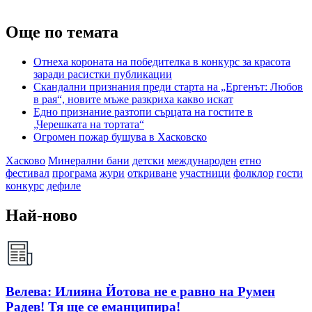
Още по темата
Отнеха короната на победителка в конкурс за красота
заради расистки публикации
Скандални признания преди старта на „Ергенът: Любов
в рая“, новите мъже разкриха какво искат
Едно признание разтопи сърцата на гостите в
„Черешката на тортата“
Огромен пожар бушува в Хасковско
Хасково
Минерални бани
детски
международен
етно
фестивал
програма
жури
откриване
участници
фолклор
гости
конкурс
дефиле
Най-ново
Велева: Илияна Йотова не е равно на Румен
Радев! Тя ще се еманципира!