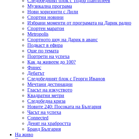
Следобедният блок с Тодор Пантилеев
Музикална програма
Нови хоризонти с Лили
Спортни новини
Избрани моменти от програмата на Дарик радио
Спортен маратон
Metropolis
Спортното шоу на Дарик в аванс
Подкаст в ефира
Още по темата
Портрети на успеха
Как да живеем до 100?
Финес
Дебатът
Следобедният блок с Георги Иванов
Мечтани дестинации
Гласът на изкуството
Квадратни метри
Следобедна криза
Новите 240: Посоката на България
Часът на успеха
Connected
Денят на храбростта
Бранд България
На живо