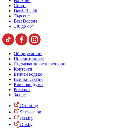
На живо
Спорт
Darik Health
Търсене
Best Doctors
„40 до 40“
Общи условия
Поверителност
Съдържание от партньори
Контакти
Етичен кодекс
Всички статии
Ключови думи
Реклама
За нас
Dsport.bg
9meseca.bg
Idei.bg
Dbr.bg