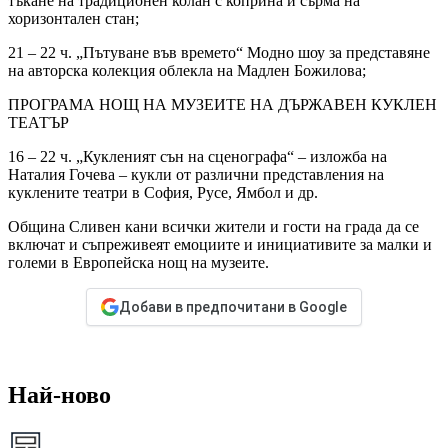
тъкане на традиционен колан с коприна и сърма на
хоризонтален стан;
21 – 22 ч. „Пътуване във времето“ Модно шоу за представяне
на авторска колекция облекла на Мадлен Божилова;
ПРОГРАМА НОЩ НА МУЗЕИТЕ НА ДЪРЖАВЕН КУКЛЕН
ТЕАТЪР
16 – 22 ч. „Кукленият сън на сценографа“ – изложба на
Наталия Гочева – кукли от различни представления на
куклените театри в София, Русе, Ямбол и др.
Община Сливен кани всички жители и гости на града да се
включат и съпреживеят емоциите и инициативите за малки и
големи в Европейска нощ на музеите.
Добави в предпочитани в Google
Най-ново