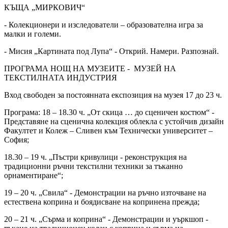
КЪЩА „МИРКОВИЧ“
- Колекционери и изследователи – образователна игра за
малки и големи.
- Мисия „Картината под Лупа“ - Открий. Намери. Разпознай.
ПРОГРАМА НОЩ НА МУЗЕИТЕ - МУЗЕЙ НА
ТЕКСТИЛНАТА ИНДУСТРИЯ
Вход свободен за постоянната експозиция на музея 17 до 23 ч.
Програма: 18 – 18.30 ч. „От скица … до сценичен костюм“ -
Представяне на сценична колекция облекла с устойчив дизайн
Факултет и Колеж – Сливен към Технически университет –
София;
18.30 – 19 ч. „Пъстри кривулици - реконструкция на
традиционни ръчни текстилни техники за тъканно
орнаментиране“;
19 – 20 ч. „Свила“ - Демонстрации на ръчно източване на
естествена коприна и боядисване на копринена прежда;
20 – 21 ч. „Сърма и коприна“ - Демонстрации и уъркшоп -