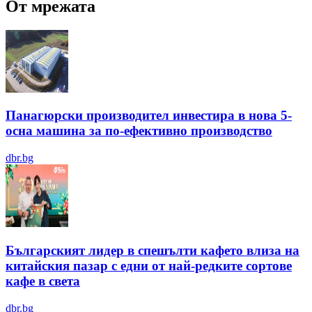
От мрежата
Панагюрски производител инвестира в нова 5-
осна машина за по-ефективно производство
dbr.bg
Българският лидер в спешълти кафето влиза на
китайския пазар с едни от най-редките сортове
кафе в света
dbr.bg