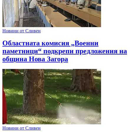
Новини от Сливен
Областната комисия „Военни
паметници“ подкрепи предложения на
община Нова Загора
Новини от Сливен