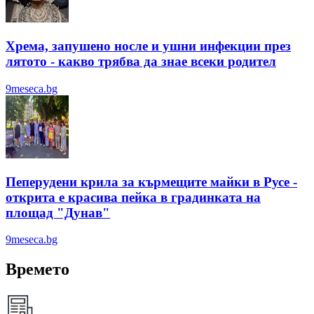
Хрема, запушено носле и ушни инфекции през
лятотo - какво трябва да знае всеки родител
9meseca.bg
Пеперудени крила за кърмещите майки в Русе -
открита е красива пейка в градинката на
площад "Дунав"
9meseca.bg
Времето