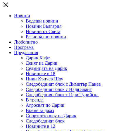
Новини
Водещи новини
Новини България
Новини от Света
Регионални новини
Любопитно
Програма
Предавания
Дарик Кафе
Денят на Дарик
Седмицата на Дарик
Новините в 18
Ники Кънчев Шоу
Следобедният блок с Димитър Панев
Следобедният блок с Надя Брайт
Следобедният блок с Гери Турийска
В тренда
Агросвят по Дарик
Време за джаз
Спортното шоу на Дарик
Следобедният блок
Новините в 12