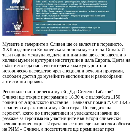
Музеите и галериите в Сливен ще се включат в поредното,
ХХII издание на Европейската нощ на музеите на 16 май. И
тази година международната инициатива ще се осъществи в
хиляди музеи и културни институции в цяла Европа. Целта на
събитието е да насърчи интереса към културното и
историческо наследство чрез специални вечерни програми,
свободен достъп до музейните експозиции и разнообразни
артистични прояви.
Регионален исторически музей „Д-р Симеон Табаков“ –
Сливен ще открие програмата в 18.30 ч. с изложбата „150
години от Априлското въстание – Балканът помни!“. От 18.45
ч. започва атрактивната музейна игра „По следите на
героите“, която по интерактивен и увлекателен начин ще
разкаже за героизма на участниците във Втори сливенски
революционен окръг. Играта ще се проведе във всички обекти
на РИМ – Сливен, а посетителите ще преминават през