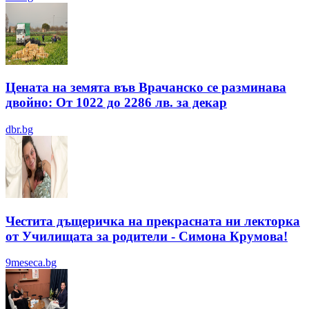
Цената на земята във Врачанско се разминава
двойно: От 1022 до 2286 лв. за декар
dbr.bg
Честита дъщеричка на прекрасната ни лекторка
от Училищата за родители - Симона Крумова!
9meseca.bg