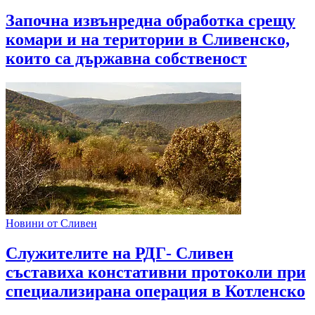
Започна извънредна обработка срещу
комари и на територии в Сливенско,
които са държавна собственост
Новини от Сливен
Служителите на РДГ- Сливен
съставиха констативни протоколи при
специализирана операция в Котленско