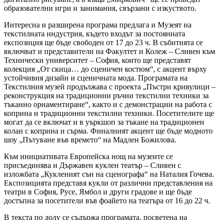
образователни игри и занимания, свързани с изкуството.
Интересна и разширена програма предлага и Музеят на
текстилната индустрия, където входът за постоянната
експозиция ще бъде свободен от 17 до 23 ч. В събитията се
включват и представители на Факултет и Колеж – Сливен към
Технически университет – София, които ще представят
колекция „От скица… до сценичен костюм“, с акцент върху
устойчивия дизайн и сценичната мода. Програмата на
Текстилния музей продължава с проекта „Пъстри кривулици –
реконструкция на традиционни ръчни текстилни техники за
тъканно орнаментиране“, както и с демонстрации на работа с
коприна и традиционни текстилни техники. Посетителите ще
могат да се включат и в уъркшоп за тъкане на традиционен
колан с коприна и сърма. Финалният акцент ще бъде модното
шоу „Пътуване във времето“ на Мадлен Божилова.
Към инициативата Европейска нощ на музеите се
присъединява и Държавен куклен театър – Сливен с
изложбата „Кукленият сън на сценографа“ на Наталия Гочева.
Експозицията представя кукли от различни представления на
театри в София, Русе, Ямбол и други градове и ще бъде
достъпна за посетители във фоайето на театъра от 16 до 22 ч.
В текста по долу се съдържа програмата, посветена на