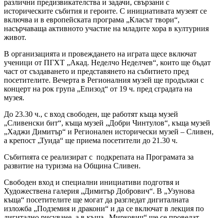
различни предизвикателства и задачи, свързани с
историческите събития и героите. С инициативата музеят се
включва и в европейската програма „Класът твори“,
насърчаваща активното участие на младите хора в културния
живот.
В организацията и провеждането на играта щесе включат
ученици от ПГХТ „Акад. Неделчо Неделчев“, които ще бъдат
част от създаването и представянето на събитието пред
посетителите. Вечерта в Регионалния музей ще продължи с
концерт на рок група „Епизод“ от 19 ч. пред сградата на
музея.
До 23.30 ч., с вход свободен, ще работят къща музей
„Сливенски бит“, къща музей „Добри Чинтулов“, къща музей
„Хаджи Димитър“ и Регионален исторически музей – Сливен,
а крепост „Туида“ ще приема посетители до 21.30 ч.
Събитията се реализират с подкрепата на Програмата за
развитие на туризма на Община Сливен.
Свободен вход и специални инициативи подготвя и
Художествена галерия „Димитър Добрович“. В „Узунова
къща“ посетителите ще могат да разгледат дигиталната
изложба „Подземия и дракони“ и да се включат в лекция по
дигитално рисуване, а в къща „Миркович“ ще се проведат