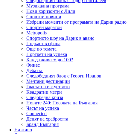
Следобедният блок с Тодор Пантилеев
Музикална програма
Нови хоризонти с Лили
Спортни новини
Избрани моменти от програмата на Дарик радио
Спортен маратон
Metropolis
Спортното шоу на Дарик в аванс
Подкаст в ефира
Още по темата
Портрети на успеха
Как да живеем до 100?
Финес
Дебатът
Следобедният блок с Георги Иванов
Мечтани дестинации
Гласът на изкуството
Квадратни метри
Следобедна криза
Новите 240: Посоката на България
Часът на успеха
Connected
Денят на храбростта
Бранд България
На живо