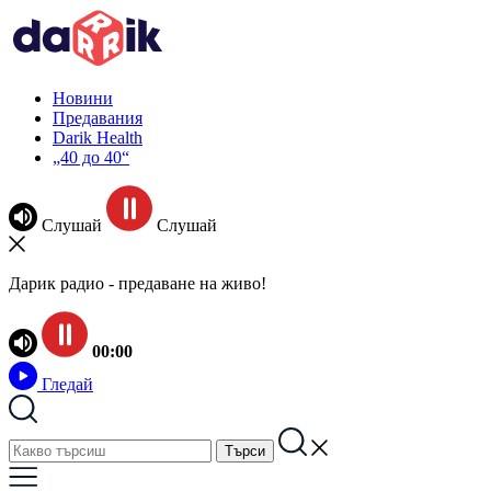
Новини
Предавания
Darik Health
„40 до 40“
Слушай
Слушай
Дарик радио - предаване на живо!
00:00
Гледай