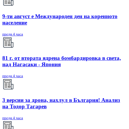
9-ти август е Международен ден на коренното
население
преди 4 часа
81 г. от втората ядрена бомбардировка в света,
над Нагасаки - Япония
преди 4 часа
3 версии за дрона, нахлул в България! Анализ
на Тодор Тагарев
преди 4 часа