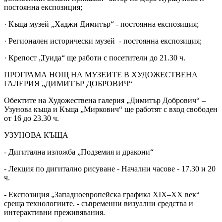
постоянна експозиция;
· Къща музей „Хаджи Димитър“ - постоянна експозиция;
· Регионален исторически музей - постоянна експозиция;
· Крепост „Туида“ ще работи с посетители до 21.30 ч.
ПРОГРАМА НОЩ НА МУЗЕИТЕ В ХУДОЖЕСТВЕНА
ГАЛЕРИЯ „ДИМИТЪР ДОБРОВИЧ“
Обектите на Художествена галерия „Димитър Добрович“ –
Узунова къща и Къща „Миркович“ ще работят с вход свободен
от 16 до 23.30 ч.
УЗУНОВА КЪЩА
- Дигитална изложба „Подземия и дракони“
- Лекция по дигитално рисуване - Начални часове - 17.30 и 20
ч.
- Експозиция „Западноевропейска графика XIX–XX век“
среща технологиите. - съвременни визуални средства и
интерактивни преживявания.