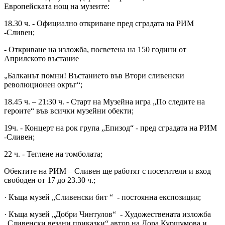
Европейската нощ на музеите:
18.30 ч. - Официално откриване пред сградата на РИМ
-Сливен;
- Откриване на изложба, посветена на 150 години от
Априлското въстание
„Балканът помни! Въстанието във Втори сливенски
революционен окръг“;
18.45 ч. – 21:30 ч. - Старт на Музейна игра „По следите на
героите“ във всички музейни обекти;
19ч. - Концерт на рок група „Епизод“ - пред сградата на РИМ
-Сливен;
22 ч. - Теглене на томболата;
Обектите на РИМ – Сливен ще работят с посетители и вход
свободен от 17 до 23.30 ч.;
· Къща музей „Сливенски бит “ - постоянна експозиция;
· Къща музей „Добри Чинтулов“ - Художествената изложба
„Сливенски везани приказки“ автор на Дора Куршумова и