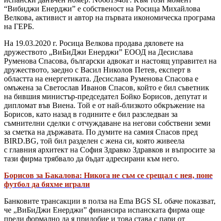
“Вибиджи Eнерджи” е собственост на Росица Михайлова
Велкова, активист и автор на първата икономическа програма
на ГЕРБ.
На 19.03.2020 г. Росица Велкова продава дяловете на
дружеството „ВиБиДжи Енерджи” ЕООД на Десислава
Руменова Спасова, български адвокат и настоящ управител на
дружеството, заедно с Васил Николов Петев, експерт в
областта на енергетиката. Десислава Руменова Спасова е
омъжена за Светослав Иванов Спасов, който е бил съветник
на бившия министър-председател Бойко Борисов, депутат и
дипломат във Виена. Той е от най-близкото обкръжение на
Борисов, като назад в годините е бил разследван за
съмнителни сделки с отчуждаване на негови собствени земи
за сметка на държавата. По думите на самия Спасов пред
BIRD.BG, той бил разделен с жена си, която живеела
с главния архитект на София Здравко Здравков и въпросите за
тази фирма трябвало да бъдат адресирани към него.
Борисов за Бакалова: Никога не съм се срещал с нея, поне
футбол да бяхме играли
Банковите трансакции в полза на Ema BGS SL обаче показват,
че „ВиБиДжи Енерджи” финансира испанската фирма още
преди формално да я придобие и това става с пари от