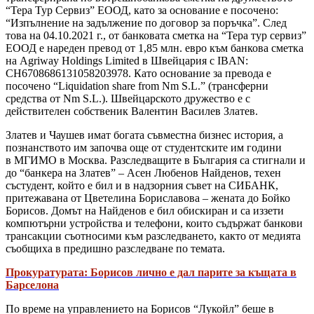
“Тера Тур Сервиз” ЕООД, като за основание е посочено:
“Изпълнение на задължение по договор за поръчка”. След
това на 04.10.2021 г., от банковата сметка на “Тера тур сервиз”
ЕООД е нареден превод от 1,85 млн. евро към банкова сметка
на Agriway Holdings Limited в Швейцария с IBAN:
CH6708686131058203978. Като основание за превода е
посочено “Liquidation share from Nm S.L.” (трансферни
средства от Nm S.L.). Швейцарското дружество е с
действителен собственик Валентин Василев Златев.
Златев и Чаушев имат богата съвместна бизнес история, а
познанството им започва още от студентските им години
в МГИМО в Москва. Разследващите в България са стигнали и
до “банкера на Златев” – Асен Любенов Найденов, техен
състудент, който е бил и в надзорния съвет на СИБАНК,
притежавана от Цветелина Бориславова – жената до Бойко
Борисов. Домът на Найденов е бил обискиран и са иззети
компютърни устройства и телефони, които съдържат банкови
трансакции съотносими към разследването, както от медията
съобщиха в предишно разследване по темата.
Прокуратурата: Борисов лично е дал парите за къщата в
Барселона
По време на управлението на Борисов “Лукойл” беше в