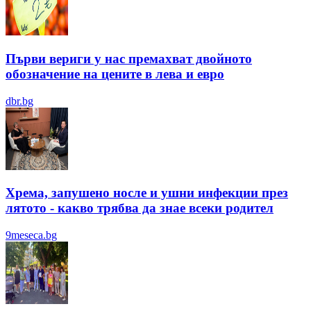
Първи вериги у нас премахват двойното
обозначение на цените в лева и евро
dbr.bg
Хрема, запушено носле и ушни инфекции през
лятотo - какво трябва да знае всеки родител
9meseca.bg