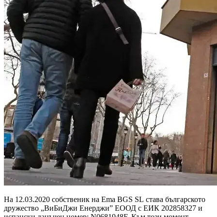
На 12.03.2020 собственик на Ema BGS SL става българското
дружество „ВиБиДжи Енерджи” ЕООД с ЕИК 202858327 и
испански данъчен номер: N0681948F. Към този момент