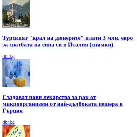
Турският "крал на дюнерите" плати 3 млн. евро
за сватбата на сина си в Италия (снимки)
dbr.bg
Създават нови лекарства за рак от
микроорганизми от най-дълбоката пещера в
Гърция
dbr.bg