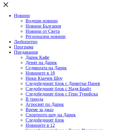
Новини
Водещи новини
Новини България
Новини от Света
Регионални новини
Любопитно
Програма
Предавания
Дарик Кафе
Денят на Дарик
Седмицата на Дарик
Новините в 18
Ники Кънчев Шоу
Следобедният блок с Димитър Панев
Следобедният блок с Надя Брайт
Следобедният блок с Гери Турийска
В тренда
Агросвят по Дарик
Време за джаз
Спортното шоу на Дарик
Следобедният блок
Новините в 12