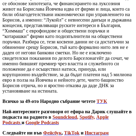
се обоснове хипотезата, че финансирането на луксозния
живот на Борислава Йовчева идва от фирми и лица, които са
били облагодетелствани икономически при управлението на
Борисов, а именно: “Лукойл” с невнесени данъци и държавна
концесия, представляващи руските интереси в България,
“Химмаш” с еврофондове и обществени поръчки и
“котарашки” фирми като подизпълнители на обществени
поръчки. Разбира се, тези косвени данни не са достатъчни за
обвинение срещу Борисов, тъй като формално нито лев не е
даден от негови банкови сметки. Но не е изключено
свидетелски показания по делото Барселонагейт да сочат, че
именно бившият премиер чрез властта и служебното си
положение да е осъществил натиск, принуда, или
корупционно въздействие, за да бъдат платени над 5 милиона
евро в полза на Йовчева и нейното дете, чието бащинство
Борисов отрича, но и яростно отказва да даде ДНК за
установяване на истината.
Всичко за 49-ото Народно събрание четете
ТУК
Най-интересните разговори от ефира на Дарик слушайте в
подкаста на радиото в
Soundcloud
,
Spotify
,
Apple
Podcasts
и
Google Podcasts
Следвайте ни във
Фейсбук
,
TikTok
и
Инстаграм