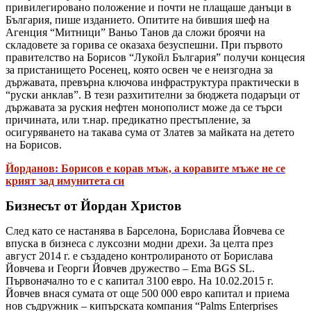
привилегировано положение и почти не плащаше данъци в
България, пише изданието. Опитите на бившия шеф на
Агенция “Митници” Ваньо Танов да сложи броячи на
складовете за горива се оказаха безуспешни. При първото
правителство на Борисов “Лукойл България” получи концесия
за пристанището Росенец, която освен че е неизгодна за
държавата, превърна ключова инфраструктура практически в
“руски анклав”. В тези разхитителни за бюджета подаръци от
държавата за руския нефтен монополист може да се търси
причината, или т.нар. предикатно престъпление, за
осигуряването на такава сума от Златев за майката на детето
на Борисов.
Йорданов: Борисов е корав мъж, а коравите мъже не се
крият зад имунитета си
Бизнесът от Йордан Христов
След като се настанява в Барселона, Борислава Йовчева се
впуска в бизнеса с луксозни модни дрехи. За целта през
август 2014 г. e създадено контролираното от Борислава
Йовчева и Георги Йовчев дружество – Ema BGS SL.
Първоначално то е с капитал 3100 евро. На 10.02.2015 г.
Йовчев внася сумата от още 500 000 евро капитал и приема
нов съдружник – кипърската компания “Palms Enterprises