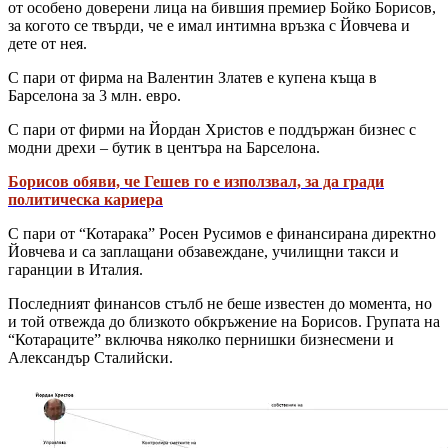
от особено доверени лица на бившия премиер Бойко Борисов,
за когото се твърди, че е имал интимна връзка с Йовчева и
дете от нея.
С пари от фирма на Валентин Златев е купена къща в
Барселона за 3 млн. евро.
С пари от фирми на Йордан Христов е поддържан бизнес с
модни дрехи – бутик в центъра на Барселона.
Борисов обяви, че Гешев го е използвал, за да гради
политическа кариера
С пари от “Котарака” Росен Русимов е финансирана директно
Йовчева и са заплащани обзавеждане, училищни такси и
гаранции в Италия.
Последният финансов стълб не беше известен до момента, но
и той отвежда до близкото обкръжение на Борисов. Групата на
“Котараците” включва няколко пернишки бизнесмени и
Александър Сталийски.