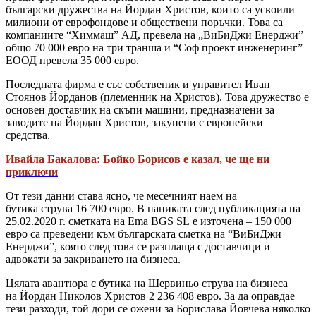
български дружества на Йордан Христов, които са усвоили
милиони от еврофондове и обществени поръчки. Това са
компаниите “Химмаш” АД, превела на „ВиБиДжи Енерджи”
общо 70 000 евро на три транша и “Соф проект инженеринг”
ЕООД превела 35 000 евро.
Последната фирма е със собственик и управител Иван
Стоянов Йорданов (племенник на Христов). Това дружество е
основен доставчик на скъпи машини, предназначени за
заводите на Йордан Христов, закупени с европейски
средства.
Ивайла Бакалова: Бойко Борисов е казал, че ще ни
приключи
От тези данни става ясно, че месечният наем на
бутика струва 16 700 евро. В паниката след публикацията на
25.02.2020 г. сметката на Ema BGS SL е източена – 150 000
евро са преведени към българската сметка на “ВиБиДжи
Енерджи”, която след това се разплаща с доставчици и
адвокати за закриването на бизнеса.
Цялата авантюра с бутика на Шервиньо струва на бизнеса
на Йордан Николов Христов 2 236 408 евро. За да оправдае
тези разходи, той дори се ожени за Борислава Йовчева няколко