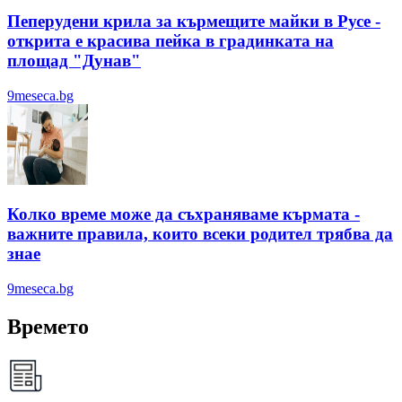
Пеперудени крила за кърмещите майки в Русе -
открита е красива пейка в градинката на
площад "Дунав"
9meseca.bg
Колко време може да съхраняваме кърмата -
важните правила, които всеки родител трябва да
знае
9meseca.bg
Времето