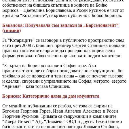
собственост на бившата спътница в живота на Бойко
Борисов – Цветелина Бориславова, а Росен Русимов е част от
кръга на “Котараците”, свързван публично с Бойко Борисов.
Бакалова: Получавала съм заплахи за „Барселонагейт“
(снимки)
За “Котараците” се заговори в публичното пространство след
като през 2009 г. бившият премиер Сергей Станишев подкани
правоохранителните органи да проверят как определени
фирми усвояват обществени поръчки като подизпълнители.
“За кръга на Борисов половин София знае. Ако
правителството ще се бори последователно с корупцията, би
трябвало да се проверят и тези неща – как се печелят търгове
и сделки, свързани с управлението на София, метрото, езерото
“Ариана” – каза тогава Станишев.
Борисов: Категорично няма да дам имунитета
От медийни публикации се разбра, че това са фирми на
Богомил Георгиев Горев, Иван Ангелов Алексиев и Росен
Георгиев Русимов. Тримата са съдружници в компаниите
“Ибера Инвест” АД, “Диомекс” ООД и други. Техни близки
бизнес контакти са пернишкият олигарх Людмил Стойков,