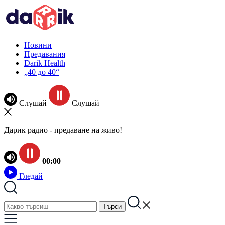
Новини
Предавания
Darik Health
„40 до 40“
Слушай
Слушай
Дарик радио - предаване на живо!
00:00
Гледай