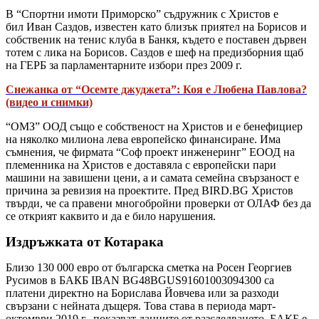
В “Спортни имоти Приморско” съдружник с Христов е
бил Иван Саздов, известен като близък приятел на Борисов и
собственик на тенис клуба в Банкя, където е поставен дървен
тотем с лика на Борисов. Саздов е шеф на предизборния щаб
на ГЕРБ за парламентарните избори през 2009 г.
Снежанка от “Осемте джуджета”: Коя е Любена Павлова?
(видео и снимки)
“ОМЗ” ООД също е собственост на Христов и е бенефициер
на няколко милиона лева европейско финансиране. Има
съмнения, че фирмата “Соф проект инженеринг” ЕООД на
племенника на Христов е доставяла с европейски пари
машини на завишени цени, а и самата семейна свързаност е
причина за ревизия на проектите. Пред BIRD.BG Христов
твърди, че са правени многобройни проверки от ОЛАФ без да
се открият каквито и да е било нарушения.
Издръжката от Котарака
Близо 130 000 евро от българска сметка на Росен Георгиев
Русимов в БАКБ IBAN BG48BGUS91601003094300 са
платени директно на Борислава Йовчева или за разходи
свързани с нейната дъщеря. Това става в периода март-
октомври 2019 г., показват данните от разследването. БАКБ е