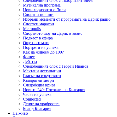
Следобедният блок с Тодор Пантилеев
Музикална програма
Нови хоризонти с Лили
Спортни новини
Избрани моменти от програмата на Дарик радио
Спортен маратон
Metropolis
Спортното шоу на Дарик в аванс
Подкаст в ефира
Още по темата
Портрети на успеха
Как да живеем до 100?
Финес
Дебатът
Следобедният блок с Георги Иванов
Мечтани дестинации
Гласът на изкуството
Квадратни метри
Следобедна криза
Новите 240: Посоката на България
Часът на успеха
Connected
Денят на храбростта
Бранд България
На живо