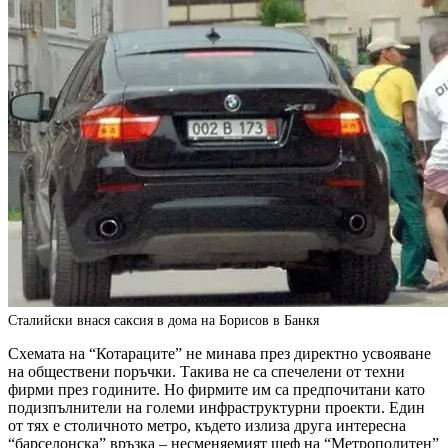
Сталийски внася саксия в дома на Борисов в Банкя
Схемата на “Котараците” не минава през директно усвояване
на обществени поръчки. Такива не са спечелени от техни
фирми през годините. Но фирмите им са предпочитани като
подизпълнители на големи инфраструктурни проекти. Един
от тях е столичното метро, където излиза друга интересна
“барселонска” връзка – несменяемият шеф на “Метрополитен”