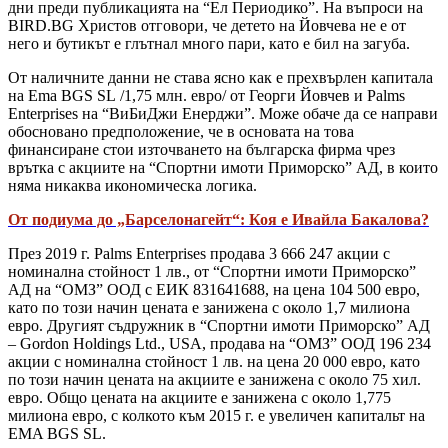
дни преди публикацията на “Ел Периодико”. На въпроси на
BIRD.BG Христов отговори, че детето на Йовчева не е от
него и бутикът е глътнал много пари, като е бил на загуба.
От наличните данни не става ясно как е прехвърлен капитала
на Ema BGS SL /1,75 млн. евро/ от Георги Йовчев и Palms
Enterprises на “ВиБиДжи Енерджи”. Може обаче да се направи
обосновано предположение, че в основата на това
финансиране стои източването на българска фирма чрез
врътка с акциите на “Спортни имоти Приморско” АД, в които
няма никаква икономическа логика.
От подиума до „Барселонагейт“: Коя е Ивайла Бакалова?
През 2019 г. Palms Enterprises продава 3 666 247 акции с
номинална стойност 1 лв., от “Спортни имоти Приморско”
АД на “ОМЗ” ООД с ЕИК 831641688, на цена 104 500 евро,
като по този начин цената е занижена с около 1,7 милиона
евро. Другият съдружник в “Спортни имоти Приморско” АД
– Gordon Holdings Ltd., USA, продава на “ОМЗ” ООД 196 234
акции с номинална стойност 1 лв. на цена 20 000 евро, като
по този начин цената на акциите е занижена с около 75 хил.
евро. Общо цената на акциите е занижена с около 1,775
милиона евро, с колкото към 2015 г. е увеличен капитальт на
EMA BGS SL.