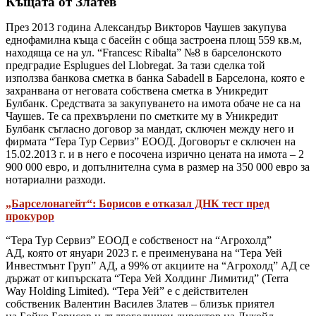
Къщата от Златев
През 2013 година Александър Викторов Чаушев закупува
еднофамилна къща с басейн с обща застроена площ 559 кв.м,
находяща се на ул. “Francesc Ribalta” №8 в барселонското
предградие Esplugues del Llobregat. За тази сделка той
използва банкова сметка в банка Sabadell в Барселона, която е
захранвана от неговата собствена сметка в Уникредит
Булбанк. Средствата за закупуването на имота обаче не са на
Чаушев. Те са прехвърлени по сметките му в Уникредит
Булбанк съгласно договор за мандат, сключен между него и
фирмата “Тера Тур Сервиз” ЕООД. Договорът е сключен на
15.02.2013 г. и в него е посочена изрично цената на имота – 2
900 000 евро, и допълнителна сума в размер на 350 000 евро за
нотариални разходи.
„Барселонагейт“: Борисов е отказал ДНК тест пред
прокурор
“Тера Тур Сервиз” ЕООД е собственост на “Агрохолд”
АД, която от януари 2023 г. е преименувана на “Тера Уей
Инвестмънт Груп” АД, а 99% от акциите на “Агрохолд” АД се
държат от кипърската “Тера Уей Холдинг Лимитид” (Terra
Way Holding Limited). “Тера Уей” е с действителен
собственик Валентин Василев Златев – близък приятел