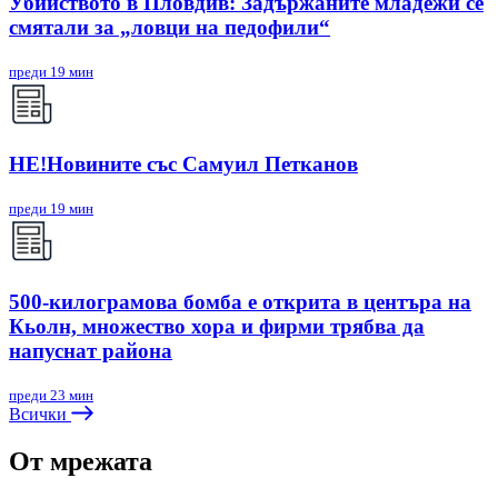
Убийството в Пловдив: Задържаните младежи се
смятали за „ловци на педофили“
преди 19 мин
НЕ!Новините със Самуил Петканов
преди 19 мин
500-килограмова бомба е открита в центъра на
Кьолн, множество хора и фирми трябва да
напуснат района
преди 23 мин
Всички
От мрежата