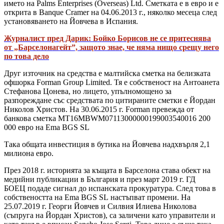
името на Palms Enterprises (Overseas) Ltd. Сметката е в евро и е
открита в Banque Cramer на 04.06.2013 г., няколко месеца след
установяването на Йовчева в Испания.
Журналист пред Дарик: Бойко Борисов не се притеснява
от „Барселонагейт”, защото знае, че няма нищо срещу него
по това дело
Друг източник на средства е малтийска сметка на белизката
офшорка Forman Group Limited. Тя е собственост на Антоанета
Стефанова Цонева, но лицето, упълномощено за
разпореждане със средствата по цитираните сметки е Йордан
Николов Христов. На 30.06.2015 г. Forman превежда от
банкова сметка MT16MBWM07113000000199003540016 200
000 евро на Ema BGS SL
Така общата инвестиция в бутика на Йовчева надхвърля 2,1
милиона евро.
През 2018 г. историята за къщата в Барселона става обект на
медийни публикации в България и през март 2019 г. ГД
БОЕЦ подаде сигнал до испанската прокуратура. След това в
собствеността на Ema BGS SL настъпват промени. На
25.07.2019 г. Георги Йовчев и Силвия Илиева Николова
(съпруга на Йордан Христов), са заличени като управители и