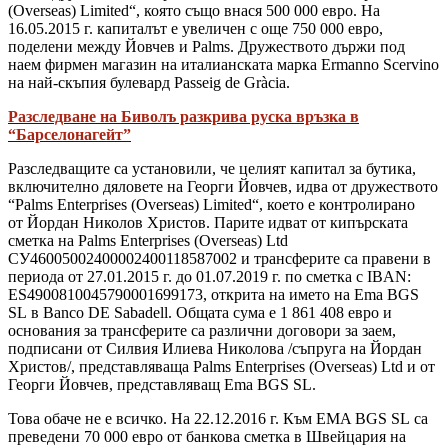
(Overseas) Limited“, която също внася 500 000 евро. На
16.05.2015 г. капиталът е увеличен с още 750 000 евро,
поделени между Йовчев и Palms. Дружеството държи под
наем фирмен магазин на италианската марка Ermanno Scervino
на най-скъпия булевард Passeig de Gràcia.
Разследване на Биволъ разкрива руска връзка в
“Барселонагейт”
Разследващите са установили, че целият капитал за бутика,
включително дяловете на Георги Йовчев, идва от дружеството
“Palms Enterprises (Overseas) Limited“, което е контролирано
от Йордан Николов Христов. Парите идват от кипърската
сметка на Palms Enterprises (Overseas) Ltd
СУ46005002400002400118587002 и трансферите са правени в
периода от 27.01.2015 г. до 01.07.2019 г. по сметка с IBAN:
ES4900810045790001699173, открита на името на Ema BGS
SL в Banco DE Sabadell. Общата сума е 1 861 408 евро и
основания за трансферите са различни договори за заем,
подписани от Силвия Илиева Николова /съпруга на Йордан
Христов/, представляваща Palms Enterprises (Overseas) Ltd и от
Георги Йовчев, представляващ Ema BGS SL.
Това обаче не е всичко. На 22.12.2016 г. Към EMA BGS SL са
преведени 70 000 евро от банкова сметка в Швейцария на