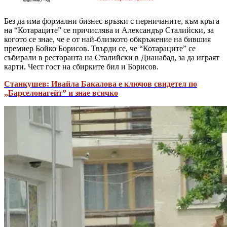
Без да има формални бизнес връзки с перничаните, към кръга
на “Котараците” се причислява и Александър Сталийски, за
когото се знае, че е от най-близкото обкръжение на бившия
премиер Бойко Борисов. Твърди се, че “Котараците” се
събирали в ресторанта на Сталийски в Дианабад, за да играят
карти. Чест гост на сбирките бил и Борисов.
Станкушев: Ивайла Бакалова е ключов свидетел по
„Барселонагейт” и знае всичко