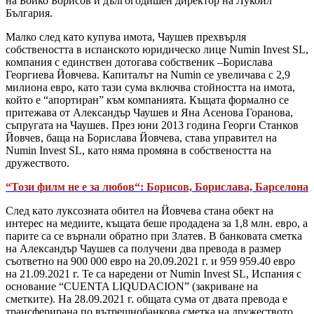
на Бойко Борисов и дългогодишен директор на Лукойл
България.
Малко след като купува имота, Чаушев прехвърля
собствеността в испанското юридическо лице Numin Invest SL,
компания с единствен дотогава собственик –Борислава
Георгиева Йовчева. Капиталът на Numin се увеличава с 2,9
милиона евро, като тази сума включва стойността на имота,
който е “апортиран” към компанията. Къщата формално се
притежава от Александър Чаушев и Яна Асенова Горанова,
съпругата на Чаушев. През юни 2013 година Георги Станков
Йовчев, баща на Борислава Йовчева, става управител на
Numin Invest SL, като няма промяна в собствеността на
дружеството.
“Този филм не е за любов“: Борисов, Борислава, Барселона
След като луксозната обител на Йовчева стана обект на
интерес на медиите, къщата беше продадена за 1,8 млн. евро, а
парите са се върнали обратно при Златев. В банковата сметка
на Александър Чаушев са получени два превода в размер
съответно на 900 000 евро на 20.09.2021 г. и 959 959.40 евро
на 21.09.2021 г. Те са наредени от Numin Invest SL, Испания с
основание “CUENTA LIQUDACION” (закриване на
сметките). На 28.09.2021 г. общата сума от двата превода е
трансферирана по вътрешнобанкова сметка на дружеството