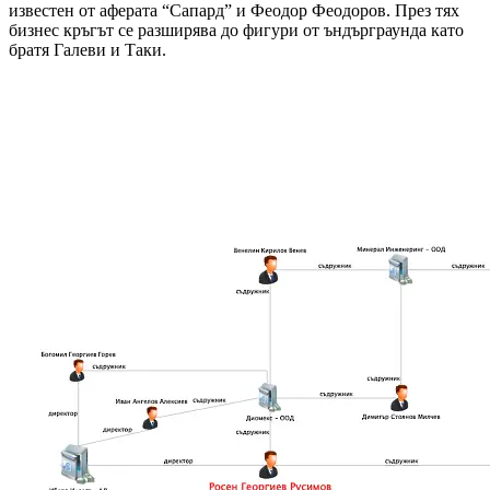
известен от аферата “Сапард” и Феодор Феодоров. През тях
бизнес кръгът се разширява до фигури от ъндърграунда като
братя Галеви и Таки.