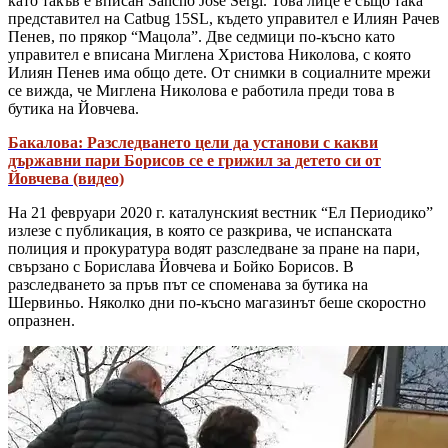
като такъв е вписан Sancho Jose Sergi. Това лице е също така
представител на Catbug 15SL, където управител е Илиян Рачев
Пенев, по прякор “Мацола”. Две седмици по-късно като
управител е вписана Миглена Христова Николова, с която
Илиян Пенев има общо дете. От снимки в социалните мрежи
се вижда, че Миглена Николова е работила преди това в
бутика на Йовчева.
Бакалова: Разследването цели да установи с какви
държавни пари Борисов се е грижил за детето си от
Йовчева (видео)
На 21 февруари 2020 г. каталунскияt вестник “Ел Периодико”
излезе с публикация, в която се разкрива, че испанската
полиция и прокуратура водят разследване за пране на пари,
свързано с Борислава Йовчева и Бойко Борисов. В
разследването за пръв път се споменава за бутика на
Шервиньо. Няколко дни по-късно магазинът беше скоростно
опразнен.