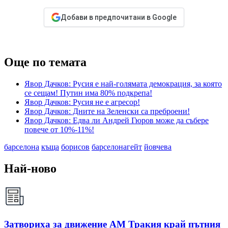
Добави в предпочитани в Google
Още по темата
Явор Дачков: Русия е най-голямата демокрация, за която
се сещам! Путин има 80% подкрепа!
Явор Дачков: Русия не е агресор!
Явор Дачков: Дните на Зеленски са преброени!
Явор Дачков: Едва ли Андрей Гюров може да събере
повече от 10%-11%!
барселона
къща
борисов
барселонагейт
йовчева
Най-ново
Затвориха за движение АМ Тракия край пътния