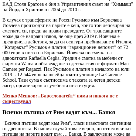
ЕАД Стоян Братоев е бил в Управителния съвет на “Химмаш”
на Йордан Христов от 2004 до 2010 г.
В случая с трансферите на Росен Русимов към Борислава
Йовчева произходът на парите е кеш, който той депозирал на
сметката си, преди да прави преводите. От трансакциите
може да се направи извод, че още през 2019 г. Йовчева е
предприела действия, за да си осигури пребиваване в Италия.
“Котаракът” Русимов е платил “гаранционен депозит” от 72
000 евро в полза на Борислава Йовчева по сметка на
адвокатката Raffaella Ceglia. Уредил е сметка за мебели от
фирмата Wama и обзавеждане за детска стая от фирмата Man
Camere per Ragazzi. Пак Русимов е платил в началото на юли
2019 г. 12 544 евро на швейцарското училище La Garenne
School. Тази сума е съотносима с таксата за летен детски
лагер, организиран от учебната институция.
Менко Менков: „Барселонагейт“ няма и никога не е
съществувал
Всички пътища от Рим водят към... Банкя
"Всички пътища водят към Рим", гласи известната сентенция
от древността. В нашия случай това е верно, но оттам всички
пътища на парите водят към … Банкя. В заключение може да