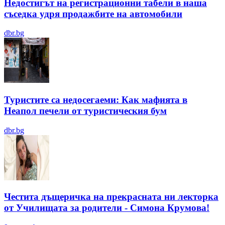
Недостигът на регистрационни табели в наша
съседка удря продажбите на автомобили
dbr.bg
Туристите са недосегаеми: Как мафията в
Неапол печели от туристическия бум
dbr.bg
Честита дъщеричка на прекрасната ни лекторка
от Училищата за родители - Симона Крумова!