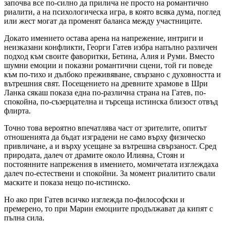
започва все по-силно да прилича не просто на романтично
риалити, а на психологическа игра, в която всяка дума, поглед
или жест могат да променят баланса между участниците.
Докато имението остава арена на напрежение, интриги и
неизказани конфликти, Георги Гатев избра напълно различен
подход към своите фаворитки, Бетина, Алия и Руми. Вместо
шумни емоции и показни романтични сцени, той ги поведе
към по-тихо и дълбоко преживяване, свързано с духовността и
вътрешния свят. Посещението на древните храмове в Шри
Ланка сякаш показа една по-различна страна на Гатев, по-
спокойна, по-съзерцателна и търсеща истинска близост отвъд
флирта.
Точно това вероятно впечатлява част от зрителите, опитът
отношенията да бъдат изградени не само върху физическо
привличане, а и върху усещане за вътрешна свързаност. Сред
природата, далеч от драмите около Илияна, Стоян и
постоянните напрежения в имението, момичетата изглеждаха
далеч по-естествени и спокойни. За момент риалитито свали
маските и показа нещо по-истинско.
Но ако при Гатев всичко изглежда по-философски и
премерено, то при Марин емоциите продължават да кипят с
пълна сила.