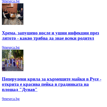
9meseca.bg
Хрема, запушено носле и ушни инфекции през
лятотo - какво трябва да знае всеки родител
9meseca.bg
Пеперудени крила за кърмещите майки в Русе -
открита е красива пейка в градинката на
площад "Дунав"
9meseca.bg