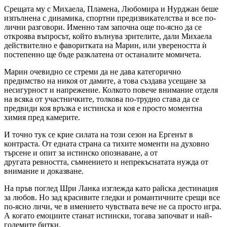
Срещата му с Михаела, Пламена, Любомира и Нурджан беше
изпълнена с динамика, спортни предизвикателства и все по-
лични разговори. Именно там започна още по-ясно да се
откроява въпросът, който вълнува зрителите, дали Михаела
действително е фаворитката на Марин, или увереността ѝ
постепенно ще бъде разклатена от останалите момичета.
Марин очевидно се стреми да не дава категорично
предимство на никоя от дамите, а това създава усещане за
несигурност и напрежение. Колкото повече внимание отделя
на всяка от участничките, толкова по-трудно става да се
предвиди коя връзка е истинска и коя е просто моментна
химия пред камерите.
И точно тук се крие силата на този сезон на Ергенът в
контраста. От едната страна са тихите моменти на духовно
търсене и опит за истинско опознаване, а от
другата ревността, съмнението и непрекъснатата нужда от
внимание и доказване.
На пръв поглед Шри Ланка изглежда като райска дестинация
за любов. Но зад красивите гледки и романтичните срещи все
по-ясно личи, че в имението чувствата вече не са просто игра.
А когато емоциите станат истински, тогава започват и най-
големите битки.