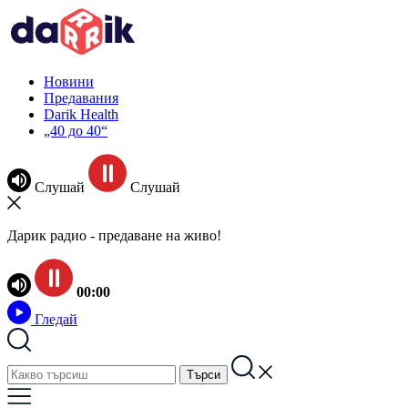
Новини
Предавания
Darik Health
„40 до 40“
Слушай
Слушай
Дарик радио - предаване на живо!
00:00
Гледай