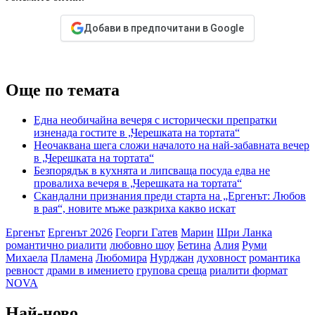
Добави в предпочитани в Google
Още по темата
Една необичайна вечеря с исторически препратки
изненада гостите в „Черешката на тортата“
Неочаквана шега сложи началото на най-забавната вечер
в „Черешката на тортата“
Безпорядък в кухнята и липсваща посуда едва не
провалиха вечеря в „Черешката на тортата“
Скандални признания преди старта на „Ергенът: Любов
в рая“, новите мъже разкриха какво искат
Ергенът
Ергенът 2026
Георги Гатев
Марин
Шри Ланка
романтично риалити
любовно шоу
Бетина
Алия
Руми
Михаела
Пламена
Любомира
Нурджан
духовност
романтика
ревност
драми в имението
групова среща
риалити формат
NOVA
Най-ново