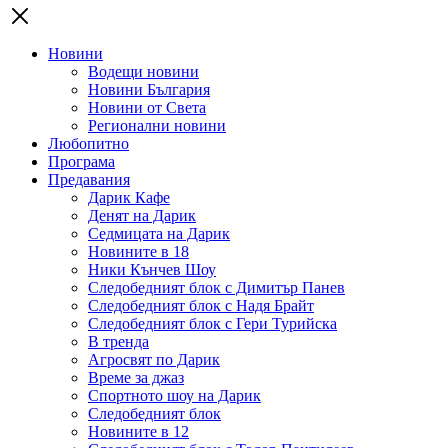
Новини
Водещи новини
Новини България
Новини от Света
Регионални новини
Любопитно
Програма
Предавания
Дарик Кафе
Денят на Дарик
Седмицата на Дарик
Новините в 18
Ники Кънчев Шоу
Следобедният блок с Димитър Панев
Следобедният блок с Надя Брайт
Следобедният блок с Гери Турийска
В тренда
Агросвят по Дарик
Време за джаз
Спортното шоу на Дарик
Следобедният блок
Новините в 12