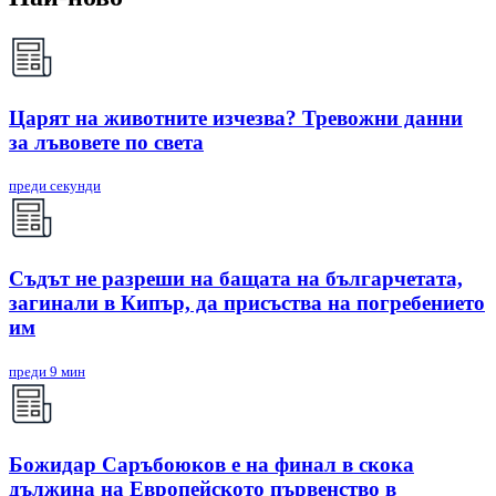
Царят на животните изчезва? Тревожни данни
за лъвовете по света
преди секунди
Съдът не разреши на бащата на българчетата,
загинали в Кипър, да присъства на погребението
им
преди 9 мин
Божидар Саръбоюков е на финал в скока
дължина на Европейското първенство в