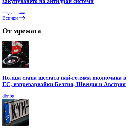
закупуването на антидрон системи
преди 53 мин
Всички
От мрежата
Полша стана шестата най-голяма икономика в
ЕС, изпреварвайки Белгия, Швеция и Австрия
dbr.bg