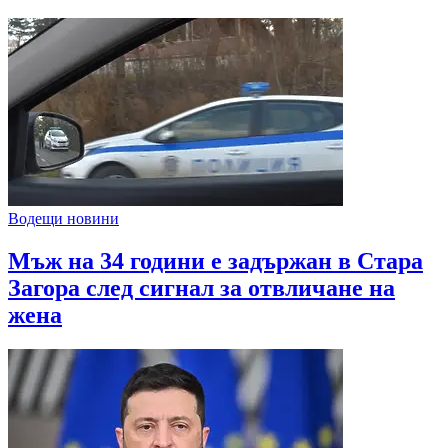
Водещи новини
Мъж на 34 години е задържан в Стара
Загора след сигнал за отвличане на
жена