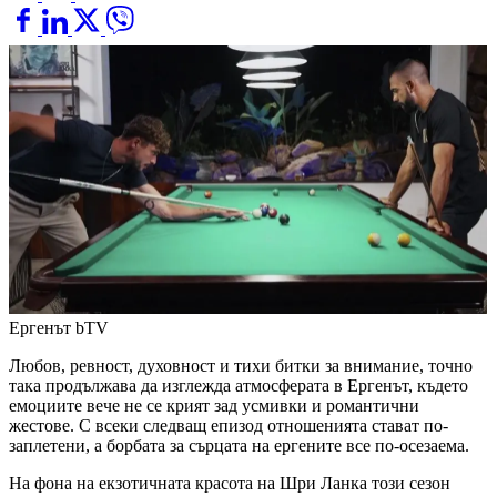
Ергенът
bTV
Любов, ревност, духовност и тихи битки за внимание, точно
така продължава да изглежда атмосферата в Ергенът, където
емоциите вече не се крият зад усмивки и романтични
жестове. С всеки следващ епизод отношенията стават по-
заплетени, а борбата за сърцата на ергените все по-осезаема.
На фона на екзотичната красота на Шри Ланка този сезон