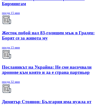
Бирмингам
преди 15 мин
Жесток побой над 83-годишен мъж в Градец:
Борят се за живота му
преди 15 мин
Посланикът на Украйна: Не сме насочвали
дронове към която и да е страна партньор
преди 32 мин
Димитър Стоянов: България има нужда от