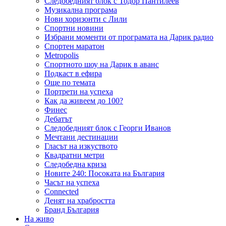
Следобедният блок с Тодор Пантилеев
Музикална програма
Нови хоризонти с Лили
Спортни новини
Избрани моменти от програмата на Дарик радио
Спортен маратон
Metropolis
Спортното шоу на Дарик в аванс
Подкаст в ефира
Още по темата
Портрети на успеха
Как да живеем до 100?
Финес
Дебатът
Следобедният блок с Георги Иванов
Мечтани дестинации
Гласът на изкуството
Квадратни метри
Следобедна криза
Новите 240: Посоката на България
Часът на успеха
Connected
Денят на храбростта
Бранд България
На живо