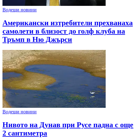
Водещи новини
Американски изтребители прехванаха
самолети в близост до голф клуба на
Тръмп в Ню Джърси
Водещи новини
Нивото на Дунав при Русе падна с още
2 сантиметра