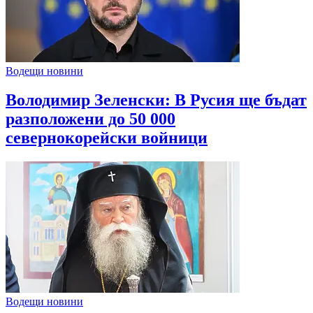
Водещи новини
Володимир Зеленски: В Русия ще бъдат
разположени до 50 000
севернокорейски войници
Водещи новини