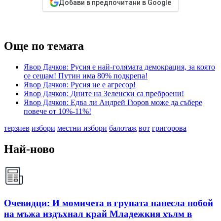
Добави в предпочитани в Google
Още по темата
Явор Дачков: Русия е най-голямата демокрация, за която
се сещам! Путин има 80% подкрепа!
Явор Дачков: Русия не е агресор!
Явор Дачков: Дните на Зеленски са преброени!
Явор Дачков: Едва ли Андрей Гюров може да събере
повече от 10%-11%!
терзиев
избори
местни избори
балотаж
вот
григорова
Най-ново
Очевидци: И момичета в групата нанесла побой
на мъжа издъхнал край Младежкия хълм в