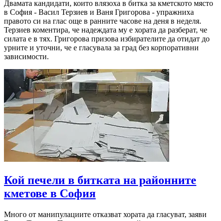
Двамата кандидати, които влязоха в битка за кметското място
в София - Васил Терзиев и Ваня Григорова - упражниха
правото си на глас още в ранните часове на деня в неделя.
Терзиев коментира, че надеждата му е хората да разберат, че
силата е в тях. Григорова призова избирателите да отидат до
урните и уточни, че е гласувала за град без корпоративни
зависимости.
Кой печели в битката на районните
кметове в София
Много от манипулациите отказват хората да гласуват, заяви