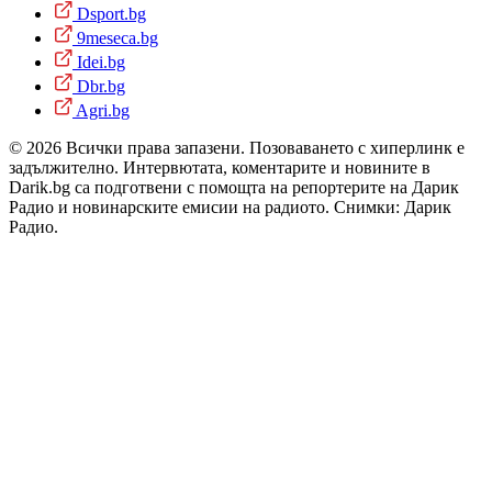
Dsport.bg
9meseca.bg
Idei.bg
Dbr.bg
Agri.bg
© 2026 Всички права запазени. Позоваването с хиперлинк е
задължително. Интервютата, коментарите и новините в
Darik.bg са подготвени с помощта на репортерите на Дарик
Радио и новинарските емисии на радиото. Снимки: Дарик
Радио.