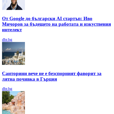
От Google до български AI стартъп: Иво
Мичоров за бъдещето на работата и изкуствения
интелект
dbr.bg
Санторини вече не е безспорният фаворит за
лятна почивка в Гърция
dbr.bg