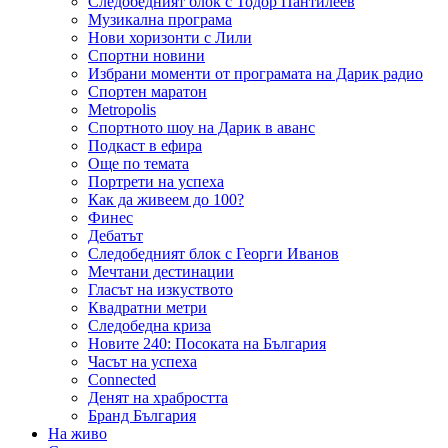
Следобедният блок с Тодор Пантилеев
Музикална програма
Нови хоризонти с Лили
Спортни новини
Избрани моменти от програмата на Дарик радио
Спортен маратон
Metropolis
Спортното шоу на Дарик в аванс
Подкаст в ефира
Още по темата
Портрети на успеха
Как да живеем до 100?
Финес
Дебатът
Следобедният блок с Георги Иванов
Мечтани дестинации
Гласът на изкуството
Квадратни метри
Следобедна криза
Новите 240: Посоката на България
Часът на успеха
Connected
Денят на храбростта
Бранд България
На живо