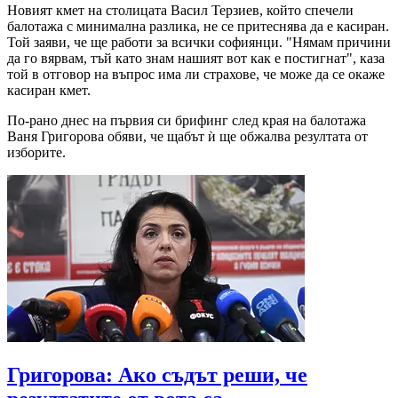
Новият кмет на столицата Васил Терзиев, който спечели
балотажа с минимална разлика, не се притеснява да е касиран.
Той заяви, че ще работи за всички софиянци. "Нямам причини
да го вярвам, тъй като знам нашият вот как е постигнат", каза
той в отговор на въпрос има ли страхове, че може да се окаже
касиран кмет.
По-рано днес на първия си брифинг след края на балотажа
Ваня Григорова обяви, че щабът ѝ ще обжалва резултата от
изборите.
Григорова: Ако съдът реши, че