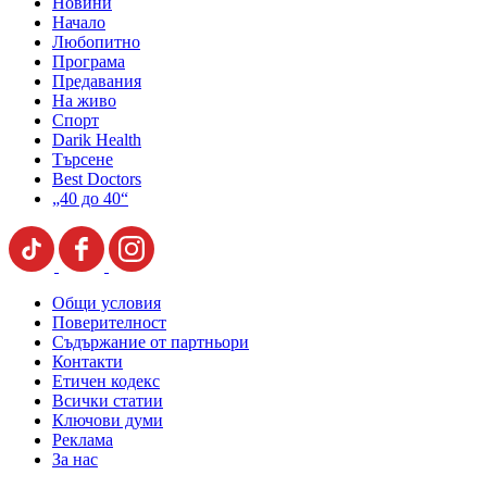
Новини
Начало
Любопитно
Програма
Предавания
На живо
Спорт
Darik Health
Търсене
Best Doctors
„40 до 40“
Общи условия
Поверителност
Съдържание от партньори
Контакти
Етичен кодекс
Всички статии
Ключови думи
Реклама
За нас