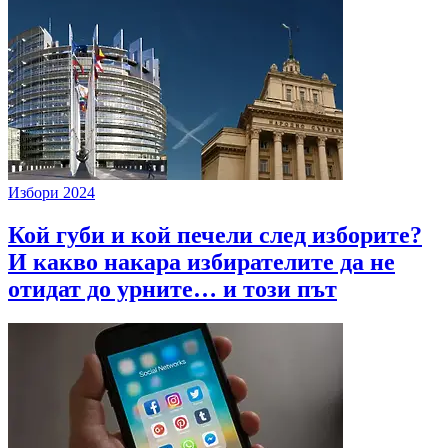
Избори 2024
Кой губи и кой печели след изборите?
И какво накара избирателите да не
отидат до урните… и този път