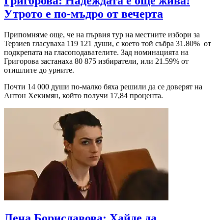
Григорова: Надеждата е още жива!
Утрото е по-мъдро от вечерта
Припомняме още, че на първия тур на местните избори за
Терзиев гласуваха 119 121 души, с което той събра 31.80% от
подкрепата на гласоподавателите. Зад номинацията на
Григорова застанаха 80 875 избиратели, или 21.59% от
отишлите до урните.
Почти 14 000 души по-малко бяха решили да се доверят на
Антон Хекимян, който получи 17,84 процента.
Лена Бориславова: Хайде да