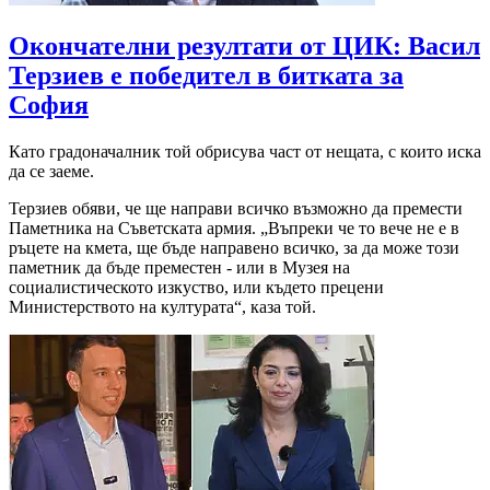
Окончателни резултати от ЦИК: Васил
Терзиев е победител в битката за
София
Като градоначалник той обрисува част от нещата, с които иска
да се заеме.
Терзиев обяви, че ще направи всичко възможно да премести
Паметника на Съветската армия. „Въпреки че то вече не е в
ръцете на кмета, ще бъде направено всичко, за да може този
паметник да бъде преместен - или в Музея на
социалистическото изкуство, или където прецени
Министерството на културата“, каза той.