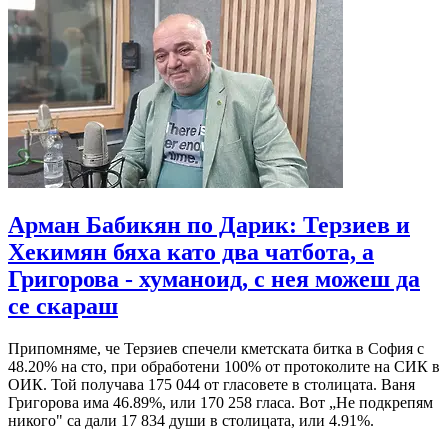
Арман Бабикян по Дарик: Терзиев и
Хекимян бяха като два чатбота, а
Григорова - хуманоид, с нея можеш да
се скараш
Припомняме, че Терзиев спечели кметската битка в София с
48.20% на сто, при обработени 100% от протоколите на СИК в
ОИК. Той получава 175 044 от гласовете в столицата. Ваня
Григорова има 46.89%, или 170 258 гласа. Вот „Не подкрепям
никого" са дали 17 834 души в столицата, или 4.91%.