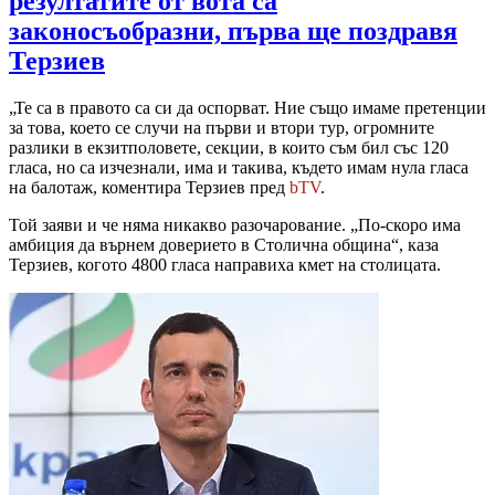
резултатите от вота са
законосъобразни, първа ще поздравя
Терзиев
„Те са в правото са си да оспорват. Ние също имаме претенции
за това, което се случи на първи и втори тур, огромните
разлики в екзитполовете, секции, в които съм бил със 120
гласа, но са изчезнали, има и такива, където имам нула гласа
на балотаж, коментира Терзиев пред
bTV
.
Той заяви и че няма никакво разочарование. „По-скоро има
амбиция да върнем доверието в Столична община“, каза
Терзиев, когото 4800 гласа направиха кмет на столицата.