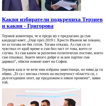
Какви избиратели подкрепиха Терзиев
и какви - Григорова
Терзиев коментира, че и преди му е предлагано да съм
кандидат-кмет. „Още през 2019 г. Христо Иванов ме покани,
но аз тогава не бях готов. Тогава отказах. Аз съм си се
чувствал от край време и съм бил част от това, което се
случва. Аз съм канен за различни политически постове, които
съм отказвал. Знаете много добре и за кои партии съм
дарявал“, обясни новият кмет на София.
Терзиев каза и че вече има избрани заместници, но няма да ги
обяви. „Те са с висока степен на експертност областта си, с
дългогодишен опит, ще предложим и някои промени“, заяви
той.