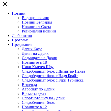
Новини
Водещи новини
Новини България
Новини от Света
Регионални новини
Любопитно
Програма
Предавания
Дарик Кафе
Денят на Дарик
Седмицата на Дарик
Новините в 18
Ники Кънчев Шоу
Следобедният блок с Димитър Панев
Следобедният блок с Надя Брайт
Следобедният блок с Гери Турийска
В тренда
Агросвят по Дарик
Време за джаз
Спортното шоу на Дарик
Следобедният блок
Новините в 12