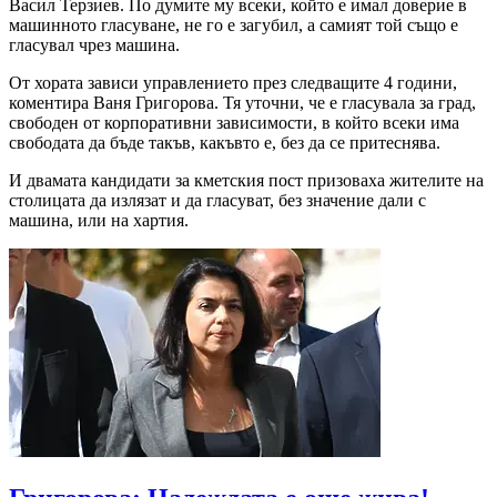
Васил Терзиев. По думите му всеки, който е имал доверие в
машинното гласуване, не го е загубил, а самият той също е
гласувал чрез машина.
От хората зависи управлението през следващите 4 години,
коментира Ваня Григорова. Тя уточни, че е гласувала за град,
свободен от корпоративни зависимости, в който всеки има
свободата да бъде такъв, какъвто е, без да се притеснява.
И двамата кандидати за кметския пост призоваха жителите на
столицата да излязат и да гласуват, без значение дали с
машина, или на хартия.