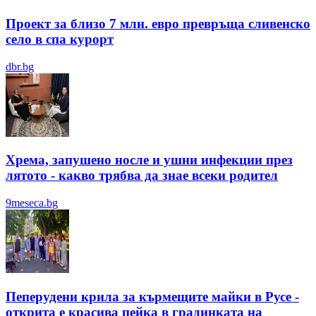
Проект за близо 7 млн. евро превръща сливенско
село в спа курорт
dbr.bg
Хрема, запушено носле и ушни инфекции през
лятотo - какво трябва да знае всеки родител
9meseca.bg
Пеперудени крила за кърмещите майки в Русе -
открита е красива пейка в градинката на