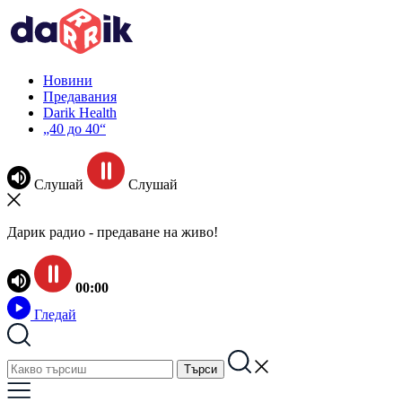
Новини
Предавания
Darik Health
„40 до 40“
Слушай
Слушай
Дарик радио - предаване на живо!
00:00
Гледай