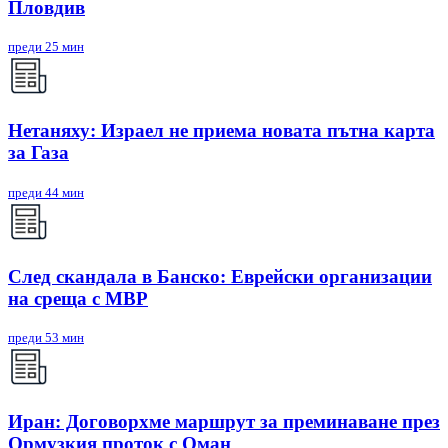
Пловдив
преди 25 мин
Нетаняху: Израел не приема новата пътна карта
за Газа
преди 44 мин
След скандала в Банско: Eврейски организации
на среща с МВР
преди 53 мин
Иран: Договорхме маршрут за преминаване през
Ормузкия проток с Оман