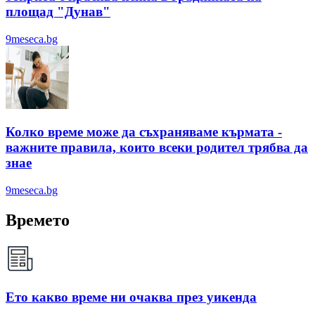
площад "Дунав"
9meseca.bg
Колко време може да съхраняваме кърмата -
важните правила, които всеки родител трябва да
знае
9meseca.bg
Времето
Ето какво време ни очаква през уикенда