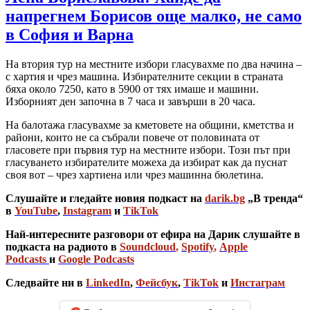
напрегнем Борисов още малко, не само
в София и Варна
На втория тур на местните избори гласувахме по два начина –
с хартия и чрез машина. Избирателните секции в страната
бяха около 7250, като в 5900 от тях имаше и машини.
Изборният ден започна в 7 часа и завърши в 20 часа.
На балотажа гласувахме за кметовете на общини, кметства и
райони, които не са събрали повече от половината от
гласовете при първия тур на местните избори. Този път при
гласуването избирателите можеха да избират как да пуснат
своя вот – чрез хартиена или чрез машинна бюлетина.
Слушайте и гледайте новия подкаст на
darik.bg
„В тренда“
в
YouTube
,
Instagram
и
TikTok
Най-интересните разговори от ефира на Дарик слушайте в
подкаста на радиото в
Soundcloud
,
Spotify
,
Apple
Podcasts
и
Google Podcasts
Следвайте ни в
LinkedIn
,
Фейсбук
,
TikTok
и
Инстаграм