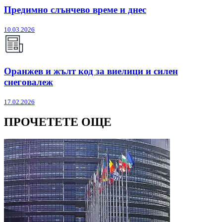
Предимно слънчево време и днес
10.03.2026
Оранжев и жълт код за виелици и силен
снеговалеж
17.02.2026
ПРОЧЕТЕТЕ ОЩЕ