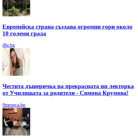
Европейска страна създава огромни гори около
10 големи града
dbr.bg
Честита дъщеричка на прекрасната ни лекторка
от Училищата за родители - Симона Крумова!
9meseca.bg