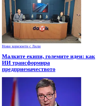
Нови хоризонти с Лили
Малките екипи, големите идеи: как
ИИ трансформира
предприемачеството