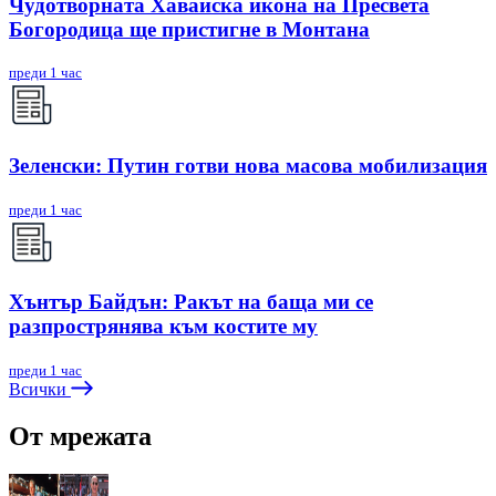
Чудотворната Хавайска икона на Пресвета
Богородица ще пристигне в Монтана
преди 1 час
Зеленски: Путин готви нова масова мобилизация
преди 1 час
Хънтър Байдън: Ракът на баща ми се
разпрострянява към костите му
преди 1 час
Всички
От мрежата