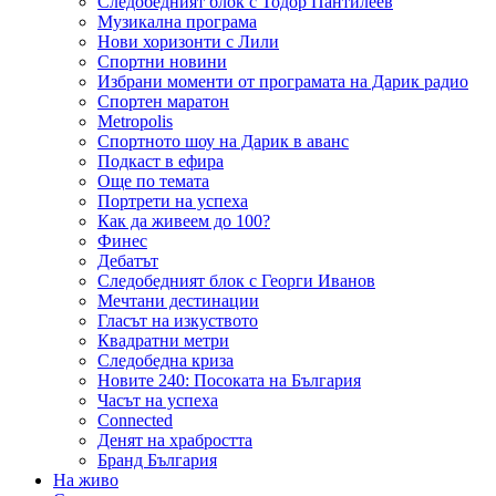
Следобедният блок с Тодор Пантилеев
Музикална програма
Нови хоризонти с Лили
Спортни новини
Избрани моменти от програмата на Дарик радио
Спортен маратон
Metropolis
Спортното шоу на Дарик в аванс
Подкаст в ефира
Още по темата
Портрети на успеха
Как да живеем до 100?
Финес
Дебатът
Следобедният блок с Георги Иванов
Мечтани дестинации
Гласът на изкуството
Квадратни метри
Следобедна криза
Новите 240: Посоката на България
Часът на успеха
Connected
Денят на храбростта
Бранд България
На живо