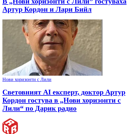
В „Нови хоризонти с Лили” гостуваха
Артур Кордон и Лари Бийл
Нови хоризонти с Лили
Световният AI експерт, доктор Артур
Кордон гостува в „Нови хоризонти с
Лили“ по Дарик радио