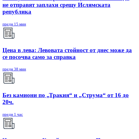
не отправят заплахи срещу Ислямската
република
преди 15 мин
Цена в лева: Левовата стойност от днес може да
се посочва само за справка
преди 38 мин
Без камиони по „Тракия“ и „Струма“ от 16 до
20ч.
преди 1 час