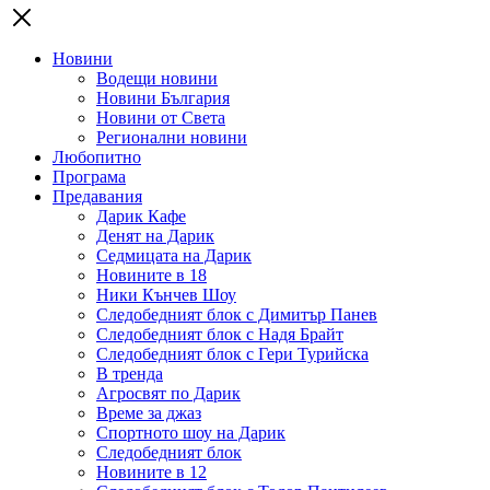
Новини
Водещи новини
Новини България
Новини от Света
Регионални новини
Любопитно
Програма
Предавания
Дарик Кафе
Денят на Дарик
Седмицата на Дарик
Новините в 18
Ники Кънчев Шоу
Следобедният блок с Димитър Панев
Следобедният блок с Надя Брайт
Следобедният блок с Гери Турийска
В тренда
Агросвят по Дарик
Време за джаз
Спортното шоу на Дарик
Следобедният блок
Новините в 12