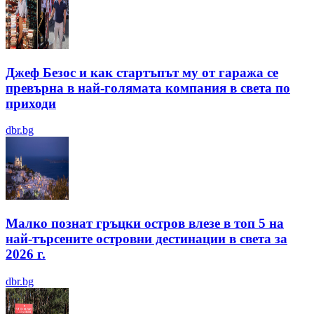
Джеф Безос и как стартъпът му от гаража се
превърна в най-голямата компания в света по
приходи
dbr.bg
Малко познат гръцки остров влезе в топ 5 на
най-търсените островни дестинации в света за
2026 г.
dbr.bg