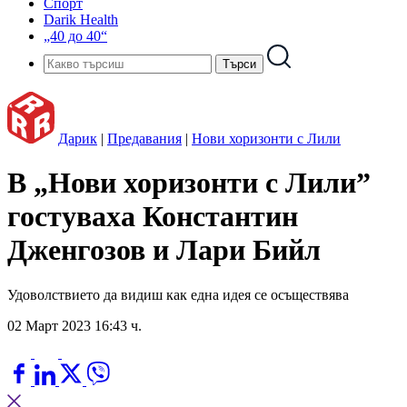
Спорт
Darik Health
„40 до 40“
Дарик
|
Предавания
|
Нови хоризонти с Лили
В „Нови хоризонти с Лили”
гостуваха Константин
Дженгозов и Лари Бийл
Удоволствието да видиш как една идея се осъществява
02 Март 2023 16:43 ч.