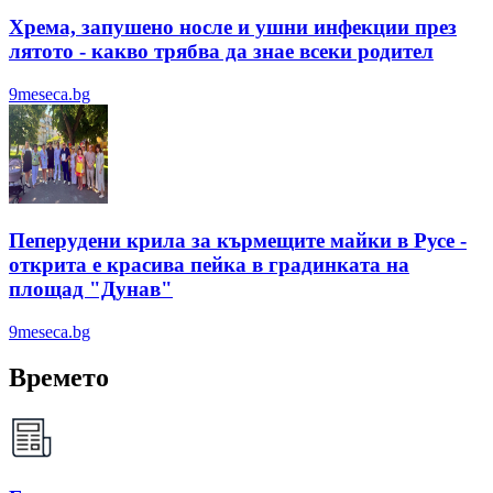
Хрема, запушено носле и ушни инфекции през
лятотo - какво трябва да знае всеки родител
9meseca.bg
Пеперудени крила за кърмещите майки в Русе -
открита е красива пейка в градинката на
площад "Дунав"
9meseca.bg
Времето