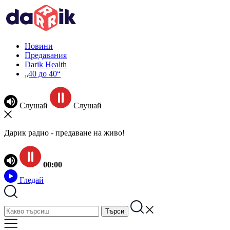
Новини
Предавания
Darik Health
„40 до 40“
Слушай
Слушай
Дарик радио - предаване на живо!
00:00
Гледай