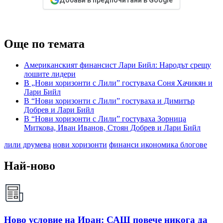
Още по темата
Американският финансист Лари Бийл: Народът срещу
лошите лидери
В „Нови хоризонти с Лили” гостуваха Соня Хачикян и
Лари Бийл
В “Нови хоризонти с Лили” гостуваха и Димитър
Добрев и Лари Бийл
В “Нови хоризонти с Лили” гостуваха Зорница
Миткова, Иван Иванов, Стоян Добрев и Лари Бийл
лили друмева
нови хоризонти
финанси икономика блогове
Най-ново
Ново условие на Иран: САЩ повече никога да