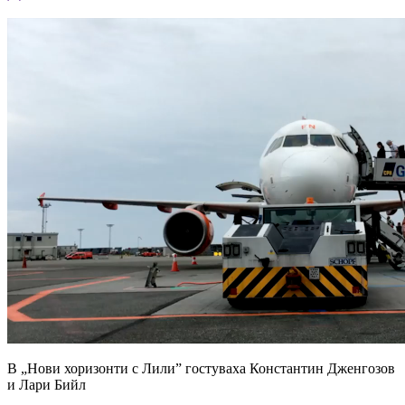
В „Нови хоризонти с Лили” гостуваха Константин Дженгозов
и Лари Бийл