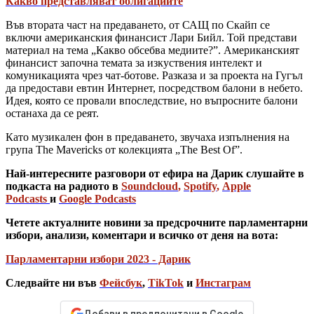
Какво представляват облигациите
Във втората част на предаването, от САЩ по Скайп се
включи американския финансист Лари Бийл. Той представи
материал на тема „Какво обсебва медиите?”. Американският
финансист започна темата за изкуствения интелект и
комуникацията чрез чат-ботове. Разказа и за проекта на Гугъл
да предостави евтин Интернет, посредством балони в небето.
Идея, която се провали впоследствие, но въпросните балони
останаха да се реят.
Като музикален фон в предаването, звучаха изпълнения на
група The Mavericks от колекцията „The Best Of”.
Най-интересните разговори от ефира на Дарик слушайте в
подкаста на радиото в
Soundcloud
,
Spotify
,
Apple
Podcasts
и
Google Podcasts
Четете актуалните новини за предсрочните парламентарни
избори, анализи, коментари и всичко от деня на вота:
Парламентарни избори 2023 - Дарик
Следвайте ни във
Фейсбук
,
TikTok
и
Инстаграм
Добави в предпочитани в Google