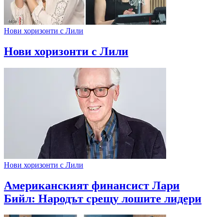
Нови хоризонти с Лили
Нови хоризонти с Лили
Нови хоризонти с Лили
Американският финансист Лари
Бийл: Народът срещу лошите лидери