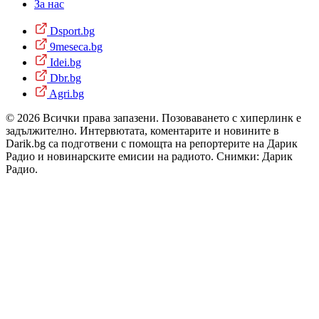
За нас
Dsport.bg
9meseca.bg
Idei.bg
Dbr.bg
Agri.bg
© 2026 Всички права запазени. Позоваването с хиперлинк е
задължително. Интервютата, коментарите и новините в
Darik.bg са подготвени с помощта на репортерите на Дарик
Радио и новинарските емисии на радиото. Снимки: Дарик
Радио.