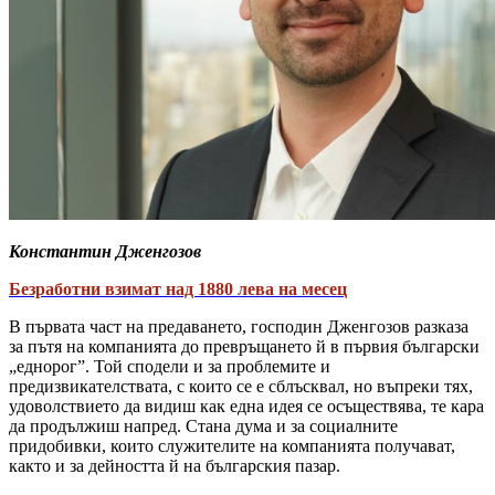
Константин Дженгозов
Безработни взимат над 1880 лева на месец
В първата част на предаването, господин Дженгозов разказа
за пътя на компанията до превръщането й в първия български
„еднорог”. Той сподели и за проблемите и
предизвикателствата, с които се е сблъсквал, но въпреки тях,
удоволствието да видиш как една идея се осъществява, те кара
да продължиш напред. Стана дума и за социалните
придобивки, които служителите на компанията получават,
както и за дейността й на българския пазар.