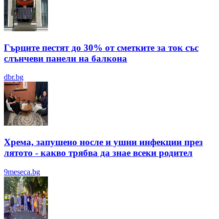
Гърците пестят до 30% от сметките за ток със
слънчеви панели на балкона
dbr.bg
Хрема, запушено носле и ушни инфекции през
лятотo - какво трябва да знае всеки родител
9meseca.bg