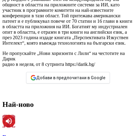
общност в областта на приложните системи за ИИ, като
участник в програмните комитети на най-известните
конференции в тази област. Той притежава американски
патент и е публикувал повече от 70 статии и 16 глави в книги
в областта на приложния на ИИ. Богатият му индустриален
опит в областта, е отразен в три книги на английски език, а
през 2023 година издаде книгата „Перспективата Изкуствен
Интелект“, която въвежда технологията на български език.
Не пропускайте „Нови хоризонти с Лили“ на честотите на
Дарик
радио в неделя, от 8 сутринта https://darik.bg/
Добави в предпочитани в Google
Най-ново