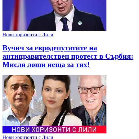
Нови хоризонти с Лили
Вучич за евродепутатите на
антиправителствен протест в Сърбия:
Мисля лоши неща за тях!
Нови хоризонти с Лили