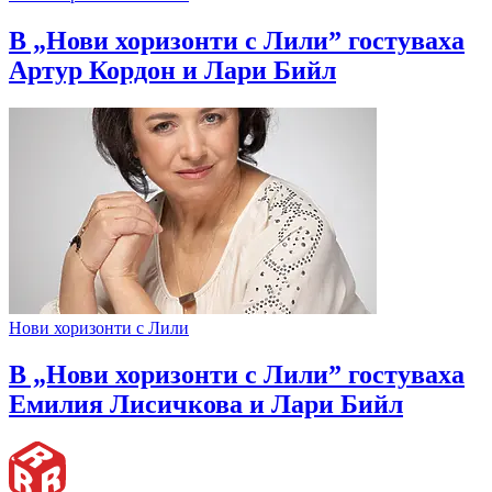
В „Нови хоризонти с Лили” гостуваха
Артур Кордон и Лари Бийл
Нови хоризонти с Лили
В „Нови хоризонти с Лили” гостуваха
Емилия Лисичкова и Лари Бийл