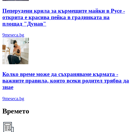
Пеперудени крила за кърмещите майки в Русе -
открита е красива пейка в градинката на
площад "Дунав"
9meseca.bg
Колко време може да съхраняваме кърмата -
важните правила, които всеки родител трябва да
знае
9meseca.bg
Времето