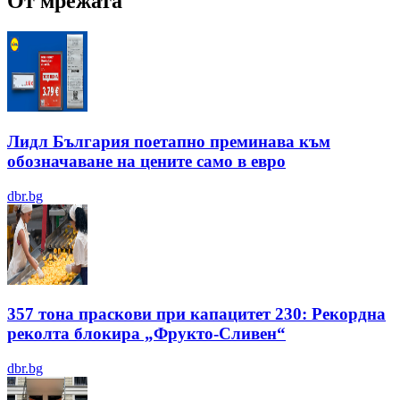
От мрежата
Лидл България поетапно преминава към
обозначаване на цените само в евро
dbr.bg
357 тона праскови при капацитет 230: Рекордна
реколта блокира „Фрукто-Сливен“
dbr.bg