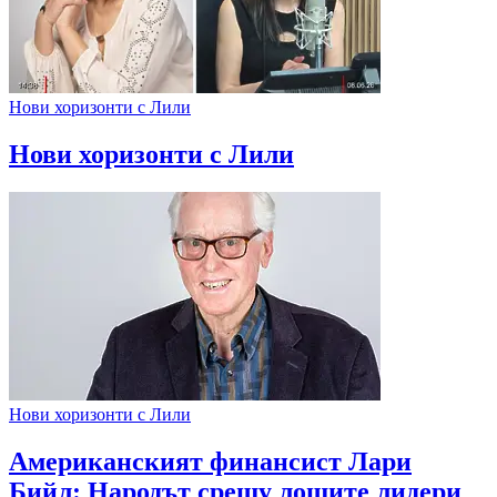
Нови хоризонти с Лили
Нови хоризонти с Лили
Нови хоризонти с Лили
Американският финансист Лари
Бийл: Народът срещу лошите лидери