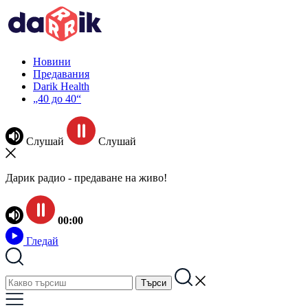
Новини
Предавания
Darik Health
„40 до 40“
Слушай
Слушай
Дарик радио - предаване на живо!
00:00
Гледай