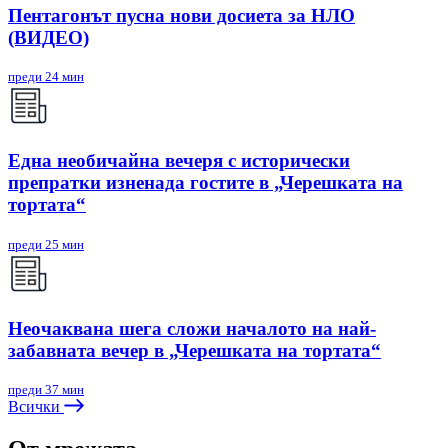
Пентагонът пусна нови досиета за НЛО
(ВИДЕО)
преди 24 мин
Една необичайна вечеря с исторически
препратки изненада гостите в „Черешката на
тортата“
преди 25 мин
Неочаквана шега сложи началото на най-
забавната вечер в „Черешката на тортата“
преди 37 мин
Всички