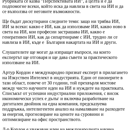
Рубриката се казва "Перспективата ИИ", а целта й е да
подпомогне всеки, който иска да навлиза в света на ИИ и да
се възползва от неговите възможности.
Ще бъдат дискутирани следните теми: защо ни трябва ИИ,
ИИ за всеки: какво е ИИ, как да използваме ИИ, какво ново в
света на ИИ, кои професии застрашава ИИ, какво е
генеративен ИИ, как да сипартнираме с ИИ, трудно ли се
навлиза в ИИ, къде е България накартата на ИИ и други.
Слушателите ще могат да изпращат въпроси, на които
експертът ще отговаря и ще дава съвети за практическото
използване на ИИ.
Артур Кордон е международно признат експерт в прилагането
на Изкуствен Интелект в индустрията. Един от пионерите в
тази област, повече от 30 години, той прехвърля мостове
между чисто научните идеи на ИИ и нуждите на практиката.
Списъкът от успешни индустриални приложения, с висок
икономически успех е дълъг и включва разработване на
дигитален двойник на една компания, предсказуема
поддръжка, интелигентен анализ на намаляване на разходите
за енергия, прогнозиране на цените на суровини и
оптимизиране на офис пространството.
Д-р Кордон е уважаван член на международната научна