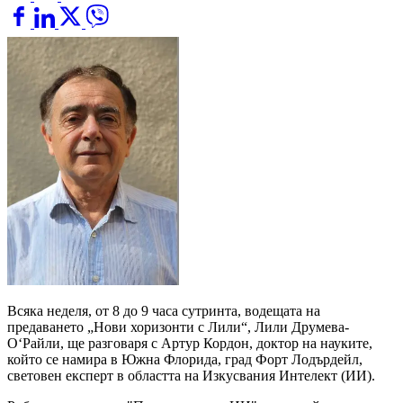
Всяка неделя, от 8 до 9 часа сутринта, водещата на
предаването „Нови хоризонти с Лили“, Лили Друмева-
О‘Райли, ще разговаря с Артур Кордон, доктор на науките,
който се намира в Южна Флорида, град Форт Лодърдейл,
световен експерт в областта на Изкусвания Интелект (ИИ).