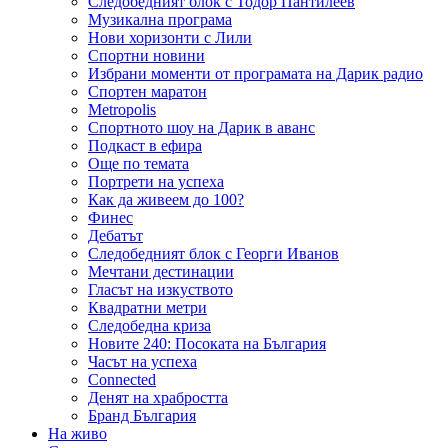
Следобедният блок с Тодор Пантилеев
Музикална програма
Нови хоризонти с Лили
Спортни новини
Избрани моменти от програмата на Дарик радио
Спортен маратон
Metropolis
Спортното шоу на Дарик в аванс
Подкаст в ефира
Още по темата
Портрети на успеха
Как да живеем до 100?
Финес
Дебатът
Следобедният блок с Георги Иванов
Мечтани дестинации
Гласът на изкуството
Квадратни метри
Следобедна криза
Новите 240: Посоката на България
Часът на успеха
Connected
Денят на храбростта
Бранд България
На живо