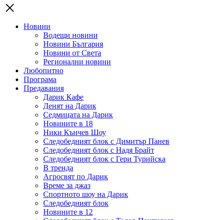
Новини
Водещи новини
Новини България
Новини от Света
Регионални новини
Любопитно
Програма
Предавания
Дарик Кафе
Денят на Дарик
Седмицата на Дарик
Новините в 18
Ники Кънчев Шоу
Следобедният блок с Димитър Панев
Следобедният блок с Надя Брайт
Следобедният блок с Гери Турийска
В тренда
Агросвят по Дарик
Време за джаз
Спортното шоу на Дарик
Следобедният блок
Новините в 12