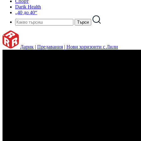
Спорт
Darik Health
„40 до 40“
Дарик
|
Предавания
|
Нови хоризонти с Лили