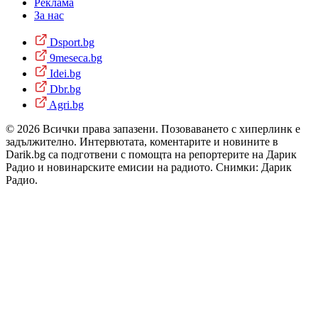
Реклама
За нас
Dsport.bg
9meseca.bg
Idei.bg
Dbr.bg
Agri.bg
© 2026 Всички права запазени. Позоваването с хиперлинк е
задължително. Интервютата, коментарите и новините в
Darik.bg са подготвени с помощта на репортерите на Дарик
Радио и новинарските емисии на радиото. Снимки: Дарик
Радио.