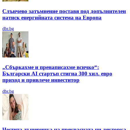
Слънчево затъмнение поставя под допълнителен
натиск енергийната система на Европа
dbr.bg
„Сбъркахме и пренаписахме всичко“:
Български AI стартъп стигна 300 хил. евро
приход и привлече инвеститор
dbr.bg
Честита дъщеричка на прекрасната ни лекторка