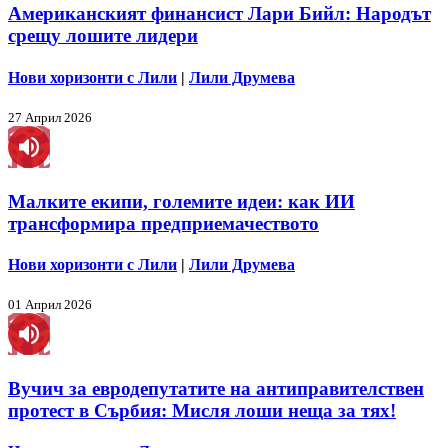
Американският финансист Лари Бийл: Народът
срещу лошите лидери
Нови хоризонти с Лили
|
Лили Друмева
27 Април 2026
Малките екипи, големите идеи: как ИИ
трансформира предприемачеството
Нови хоризонти с Лили
|
Лили Друмева
01 Април 2026
Вучич за евродепутатите на антиправителствен
протест в Сърбия: Мисля лоши неща за тях!