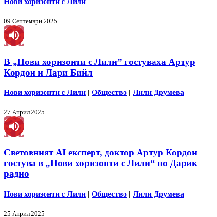
Нови хоризонти с Лили
09 Септември 2025
В „Нови хоризонти с Лили” гостуваха Артур
Кордон и Лари Бийл
Нови хоризонти с Лили
|
Общество
|
Лили Друмева
27 Април 2025
Световният AI експерт, доктор Артур Кордон
гостува в „Нови хоризонти с Лили“ по Дарик
радио
Нови хоризонти с Лили
|
Общество
|
Лили Друмева
25 Април 2025