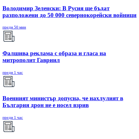
Володимир Зеленски: В Русия ще бъдат
разположени до 50 000 севернокорейски войници
преди 50 мин
Фалшива реклама с образа и гласа на
митрополит Гавриил
преди 1 час
Военният министър допусна, че нахлулият в
България дрон не е носел взрив
преди 1 час