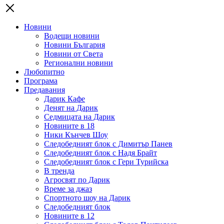
Новини
Водещи новини
Новини България
Новини от Света
Регионални новини
Любопитно
Програма
Предавания
Дарик Кафе
Денят на Дарик
Седмицата на Дарик
Новините в 18
Ники Кънчев Шоу
Следобедният блок с Димитър Панев
Следобедният блок с Надя Брайт
Следобедният блок с Гери Турийска
В тренда
Агросвят по Дарик
Време за джаз
Спортното шоу на Дарик
Следобедният блок
Новините в 12