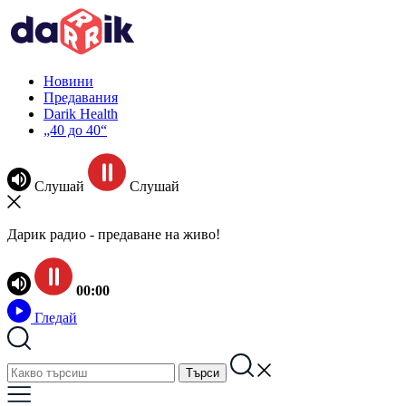
Новини
Предавания
Darik Health
„40 до 40“
Слушай
Слушай
Дарик радио - предаване на живо!
00:00
Гледай