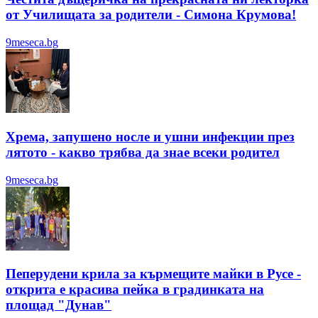
от Училищата за родители - Симона Крумова!
9meseca.bg
Хрема, запушено носле и ушни инфекции през
лятотo - какво трябва да знае всеки родител
9meseca.bg
Пеперудени крила за кърмещите майки в Русе -
открита е красива пейка в градинката на
площад "Дунав"