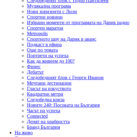
Следобедният блок с Тодор Пантилеев
Музикална програма
Нови хоризонти с Лили
Спортни новини
Избрани моменти от програмата на Дарик радио
Спортен маратон
Metropolis
Спортното шоу на Дарик в аванс
Подкаст в ефира
Още по темата
Портрети на успеха
Как да живеем до 100?
Финес
Дебатът
Следобедният блок с Георги Иванов
Мечтани дестинации
Гласът на изкуството
Квадратни метри
Следобедна криза
Новите 240: Посоката на България
Часът на успеха
Connected
Денят на храбростта
Бранд България
На живо