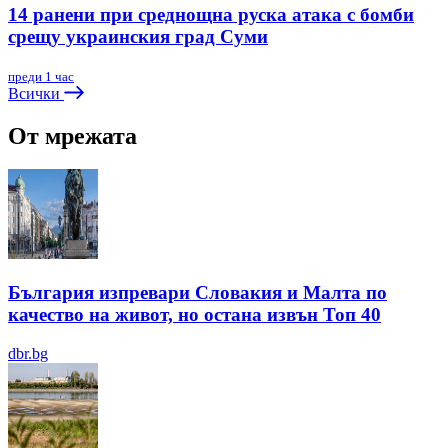
14 ранени при среднощна руска атака с бомби
срещу украинския град Суми
преди 1 час
Всички
От мрежата
България изпревари Словакия и Малта по
качество на живот, но остана извън Топ 40
dbr.bg