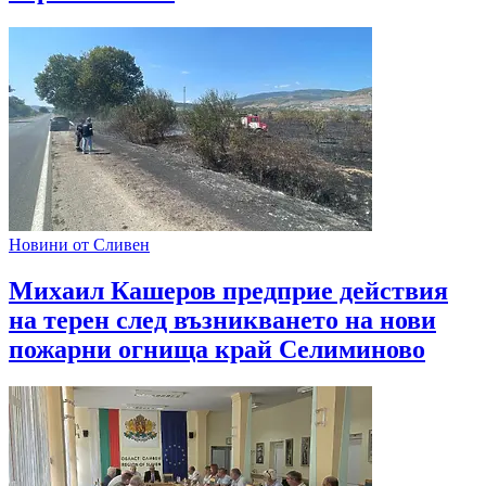
Новини от Сливен
Михаил Кашеров предприе действия
на терен след възникването на нови
пожарни огнища край Селиминово