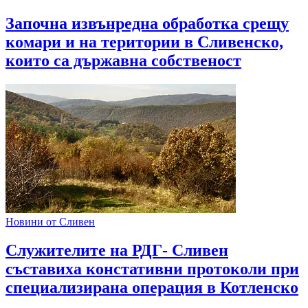
Започна извънредна обработка срещу
комари и на територии в Сливенско,
които са държавна собственост
Новини от Сливен
Служителите на РДГ- Сливен
съставиха констативни протоколи при
специализирана операция в Котленско