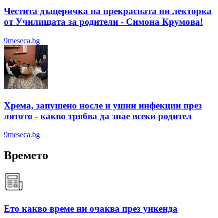
Честита дъщеричка на прекрасната ни лекторка
от Училищата за родители - Симона Крумова!
9meseca.bg
Хрема, запушено носле и ушни инфекции през
лятотo - какво трябва да знае всеки родител
9meseca.bg
Времето
Ето какво време ни очаква през уикенда