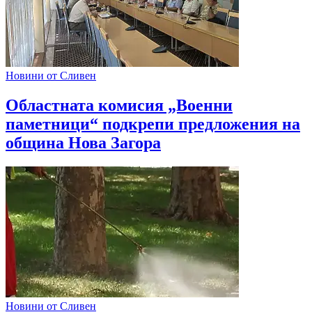
Новини от Сливен
Областната комисия „Военни
паметници“ подкрепи предложения на
община Нова Загора
Новини от Сливен