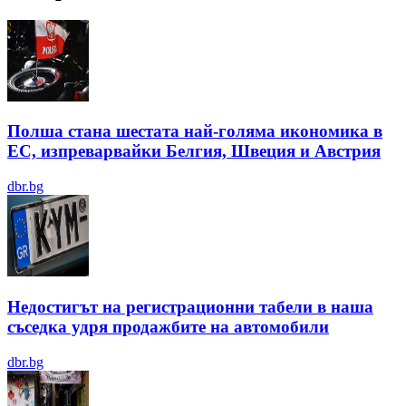
Полша стана шестата най-голяма икономика в
ЕС, изпреварвайки Белгия, Швеция и Австрия
dbr.bg
Недостигът на регистрационни табели в наша
съседка удря продажбите на автомобили
dbr.bg