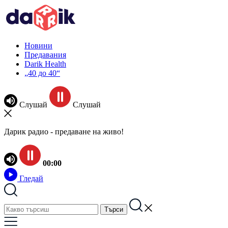
Новини
Предавания
Darik Health
„40 до 40“
Слушай
Слушай
Дарик радио - предаване на живо!
00:00
Гледай