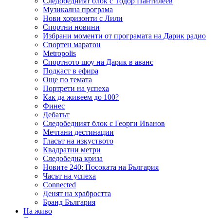
Следобедният блок с Тодор Пантилеев
Музикална програма
Нови хоризонти с Лили
Спортни новини
Избрани моменти от програмата на Дарик радио
Спортен маратон
Metropolis
Спортното шоу на Дарик в аванс
Подкаст в ефира
Още по темата
Портрети на успеха
Как да живеем до 100?
Финес
Дебатът
Следобедният блок с Георги Иванов
Мечтани дестинации
Гласът на изкуството
Квадратни метри
Следобедна криза
Новите 240: Посоката на България
Часът на успеха
Connected
Денят на храбростта
Бранд България
На живо