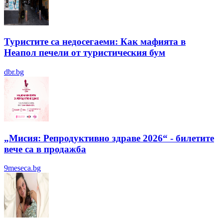
Туристите са недосегаеми: Как мафията в
Неапол печели от туристическия бум
dbr.bg
„Мисия: Репродуктивно здраве 2026“ - билетите
вече са в продажба
9meseca.bg