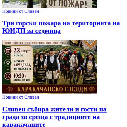
Новини от Сливен
Три горски пожара на територията на
ЮИДП за седмица
Новини от Сливен
Сливен събира жители и гости на
града за среща с традициите на
каракачаните