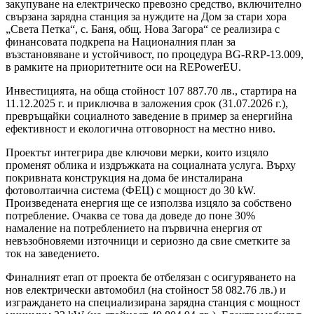
закупуване на електрическо превозно средство, включително
свързана зарядна станция за нуждите на Дом за стари хора
„Света Петка“, с. Баня, общ. Нова Загора“ се реализира с
финансовата подкрепа на Националния план за
възстановяване и устойчивост, по процедура BG-RRP-13.009,
в рамките на приоритетните оси на REPowerEU.
Инвестицията, на обща стойност 107 887.70 лв., стартира на
11.12.2025 г. и приключва в заложения срок (31.07.2026 г.),
превръщайки социалното заведение в пример за енергийна
ефективност и екологична отговорност на местно ниво.
Проектът интегрира две ключови мерки, които изцяло
променят облика и издръжката на социалната услуга. Върху
покривната конструкция на дома бе инсталирана
фотоволтаична система (ФЕЦ) с мощност до 30 kW.
Произведената енергия ще се използва изцяло за собствено
потребление. Очаква се това да доведе до поне 30%
намаление на потреблението на първична енергия от
невъзобновяеми източници и сериозно да свие сметките за
ток на заведението.
Финалният етап от проекта бе отбелязан с осигуряването на
нов електрически автомобил (на стойност 58 082.76 лв.) и
изграждането на специализирана зарядна станция с мощност