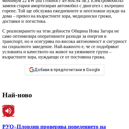
минимум 22 kW (на стойност 49 804.94 лв.). Електромобилът
заменя стария амортизиран автомобил с двигател с вътрешно
горене. Той ще обслужва ежедневните и неотложни нужди на
дома – превоз на възрастните хора, медицински грижи,
доставки и логистика.
С реализирането на тези дейности Община Нова Загора не
само оптимизира оперативните разходи за енергия и
транспорт, но и осигурява по-висока автономност и сигурност
на социалното заведение. Най-важното е, че се подобряват
условията и качеството на живот на уязвимите групи –
възрастните хора, нуждаещи се от постоянна грижа.
Добави в предпочитани в Google
Най-ново
РУО–Пловдив проверява поведението на