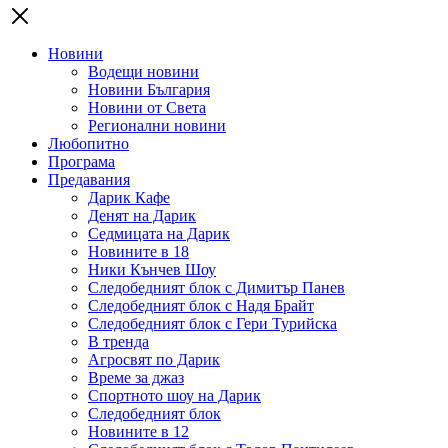
Новини
Водещи новини
Новини България
Новини от Света
Регионални новини
Любопитно
Програма
Предавания
Дарик Кафе
Денят на Дарик
Седмицата на Дарик
Новините в 18
Ники Кънчев Шоу
Следобедният блок с Димитър Панев
Следобедният блок с Надя Брайт
Следобедният блок с Гери Турийска
В тренда
Агросвят по Дарик
Време за джаз
Спортното шоу на Дарик
Следобедният блок
Новините в 12