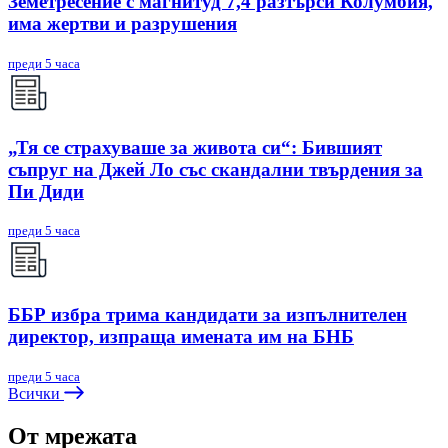
Земетресение с магнитуд 7,4 разтърси Колумбия,
има жертви и разрушения
преди 5 часа
„Тя се страхуваше за живота си“: Бившият
съпруг на Джей Ло със скандални твърдения за
Пи Диди
преди 5 часа
ББР избра трима кандидати за изпълнителен
директор, изпраща имената им на БНБ
преди 5 часа
Всички
От мрежата