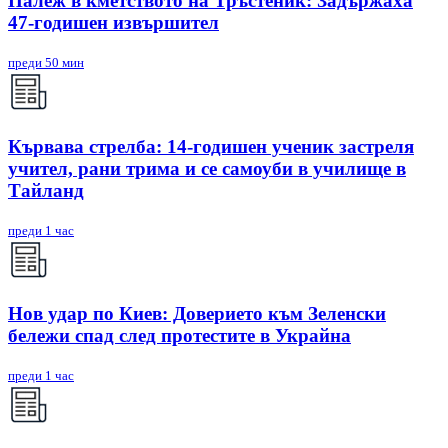
Палеж в кметството на Тръстеник: Задържаха
47-годишен извършител
преди 50 мин
Кървава стрелба: 14-годишен ученик застреля
учител, рани трима и се самоуби в училище в
Тайланд
преди 1 час
Нов удар по Киев: Доверието към Зеленски
бележи спад след протестите в Украйна
преди 1 час