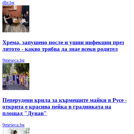
dbr.bg
Хрема, запушено носле и ушни инфекции през
лятотo - какво трябва да знае всеки родител
9meseca.bg
Пеперудени крила за кърмещите майки в Русе -
открита е красива пейка в градинката на
площад "Дунав"
9meseca.bg