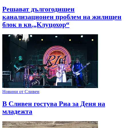
Решават дългогодишен
канализационен проблем на жилищен
блок в кв.„Клуцохор“
Новини от Сливен
В Сливен гостува Риа за Деня на
младежта