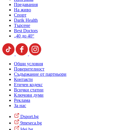
Предавания
На живо
Спорт
Darik Health
Търсене
Best Doctors
„40 до 40“
Общи условия
Поверителност
Съдържание от партньори
Контакти
Етичен кодекс
Всички статии
Ключови думи
Реклама
За нас
Dsport.bg
9meseca.bg
Idei.bg