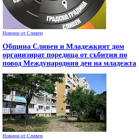
Новини от Сливен
Община Сливен и Младежкият дом
организират поредица от събития по
повод Международния ден на младежта
Новини от Сливен