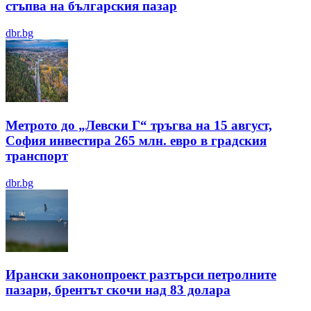
стъпва на българския пазар
dbr.bg
Метрото до „Левски Г“ тръгва на 15 август,
София инвестира 265 млн. евро в градския
транспорт
dbr.bg
Ирански законопроект разтърси петролните
пазари, брентът скочи над 83 долара