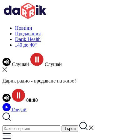
Новини
Предавания
Darik Health
„40 до 40“
Слушай
Слушай
Дарик радио - предаване на живо!
00:00
Гледай