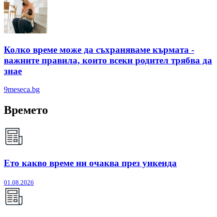
Колко време може да съхраняваме кърмата -
важните правила, които всеки родител трябва да
знае
9meseca.bg
Времето
Ето какво време ни очаква през уикенда
01.08.2026