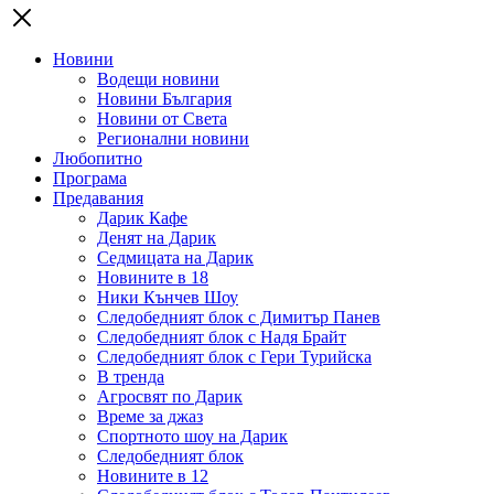
Новини
Водещи новини
Новини България
Новини от Света
Регионални новини
Любопитно
Програма
Предавания
Дарик Кафе
Денят на Дарик
Седмицата на Дарик
Новините в 18
Ники Кънчев Шоу
Следобедният блок с Димитър Панев
Следобедният блок с Надя Брайт
Следобедният блок с Гери Турийска
В тренда
Агросвят по Дарик
Време за джаз
Спортното шоу на Дарик
Следобедният блок
Новините в 12