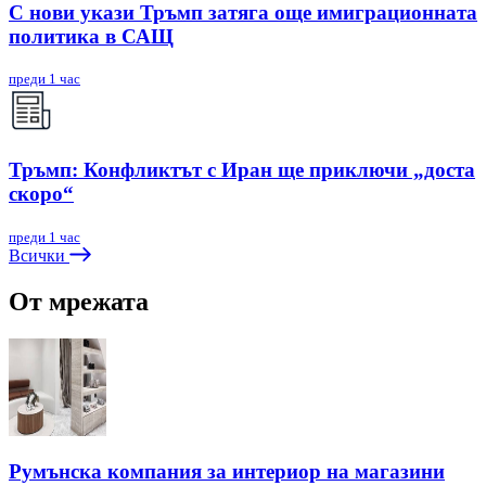
С нови укази Тръмп затяга още имиграционната
политика в САЩ
преди 1 час
Тръмп: Конфликтът с Иран ще приключи „доста
скоро“
преди 1 час
Всички
От мрежата
Румънска компания за интериор на магазини