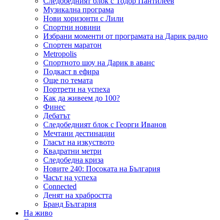
Следобедният блок с Тодор Пантилеев
Музикална програма
Нови хоризонти с Лили
Спортни новини
Избрани моменти от програмата на Дарик радио
Спортен маратон
Metropolis
Спортното шоу на Дарик в аванс
Подкаст в ефира
Още по темата
Портрети на успеха
Как да живеем до 100?
Финес
Дебатът
Следобедният блок с Георги Иванов
Мечтани дестинации
Гласът на изкуството
Квадратни метри
Следобедна криза
Новите 240: Посоката на България
Часът на успеха
Connected
Денят на храбростта
Бранд България
На живо