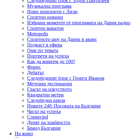
Следобедният блок с Тодор Пантилеев
Музикална програма
Нови хоризонти с Лили
Спортни новини
Избрани моменти от програмата на Дарик радио
Спортен маратон
Metropolis
Спортното шоу на Дарик в аванс
Подкаст в ефира
Още по темата
Портрети на успеха
Как да живеем до 100?
Финес
Дебатът
Следобедният блок с Георги Иванов
Мечтани дестинации
Гласът на изкуството
Квадратни метри
Следобедна криза
Новите 240: Посоката на България
Часът на успеха
Connected
Денят на храбростта
Бранд България
На живо