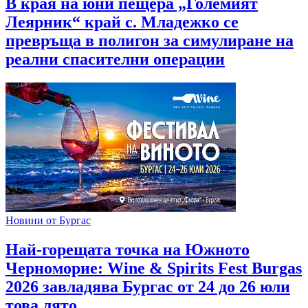
В края на юни пещера „Големият
Леярник“ край с. Младежко се
превръща в полигон за симулиране на
реални спасителни операции
Новини от Бургас
Най-горещата точка на Южното
Черноморие: Wine & Spirits Fest Burgas
2026 завладява Бургас от 24 до 26 юли
това лято