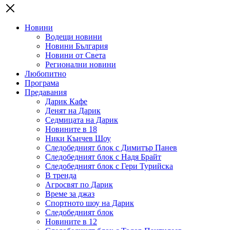
Новини
Водещи новини
Новини България
Новини от Света
Регионални новини
Любопитно
Програма
Предавания
Дарик Кафе
Денят на Дарик
Седмицата на Дарик
Новините в 18
Ники Кънчев Шоу
Следобедният блок с Димитър Панев
Следобедният блок с Надя Брайт
Следобедният блок с Гери Турийска
В тренда
Агросвят по Дарик
Време за джаз
Спортното шоу на Дарик
Следобедният блок
Новините в 12