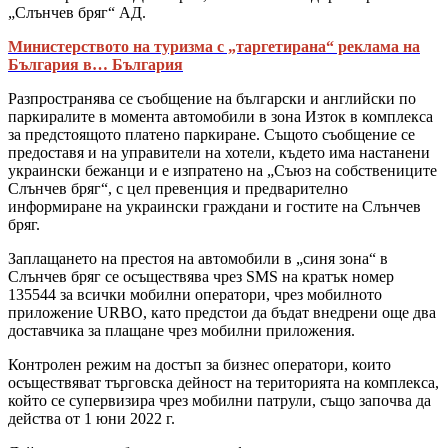
„Слънчев бряг“ АД.
Министерството на туризма с „таргетирана“ реклама на
България в… България
Разпространява се съобщение на български и английски по
паркиралите в момента автомобили в зона Изток в комплекса
за предстоящото платено паркиране. Същото съобщение се
предоставя и на управители на хотели, където има настанени
украински бежанци и е изпратено на „Съюз на собствениците
Слънчев бряг“, с цел превенция и предварително
информиране на украински граждани и гостите на Слънчев
бряг.
Заплащането на престоя на автомобили в „синя зона“ в
Слънчев бряг се осъществява чрез SMS на кратък номер
135544 за всички мобилни оператори, чрез мобилното
приложение URBO, като предстои да бъдат внедрени още два
доставчика за плащане чрез мобилни приложения.
Контролен режим на достъп за бизнес оператори, които
осъществяват търговска дейност на територията на комплекса,
който се супервизира чрез мобилни патрули, също започва да
действа от 1 юни 2022 г.