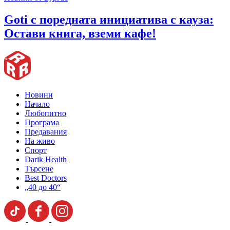
Goti с поредната инициатива с кауза:
Остави книга, вземи кафе!
Новини
Начало
Любопитно
Програма
Предавания
На живо
Спорт
Darik Health
Търсене
Best Doctors
„40 до 40“