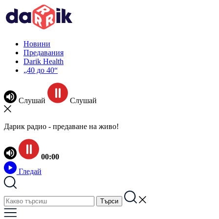
Новини
Предавания
Darik Health
„40 до 40“
Слушай
Слушай
Дарик радио - предаване на живо!
00:00
Гледай