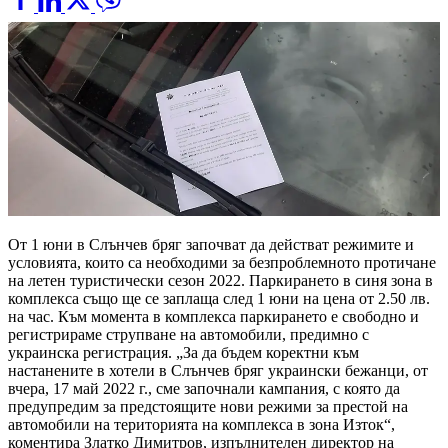
От 1 юни в Слънчев бряг започват да действат режимите и
условията, които са необходими за безпроблемното протичане
на летен туристически сезон 2022. Паркирането в синя зона в
комплекса също ще се заплаща след 1 юни на цена от 2.50 лв.
на час. Към момента в комплекса паркирането е свободно и
регистрираме струпване на автомобили, предимно с
украинска регистрация. „За да бъдем коректни към
настанените в хотели в Слънчев бряг украински бежанци, от
вчера, 17 май 2022 г., сме започнали кампания, с която да
предупредим за предстоящите нови режими за престой на
автомобили на територията на комплекса в зона Изток“,
коментира Златко Димитров, изпълнителен директор на