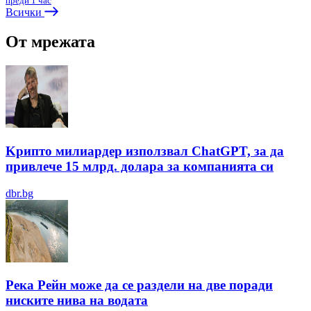
преди 1 час
Всички
От мрежата
Kрипто милиардер използвал ChatGPT, за да
привлече 15 млрд. долара за компанията си
dbr.bg
Река Рейн може да се раздели на две поради
ниските нива на водата