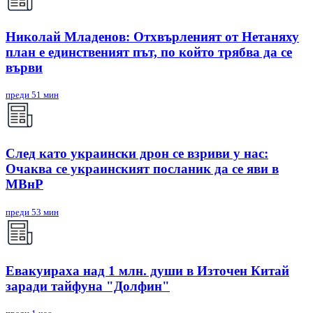
Николай Младенов: Отхвърленият от Нетаняху
план е единственият път, по който трябва да се
върви
преди 51 мин
След като украински дрон се взриви у нас:
Очаква се украинският посланик да се яви в
МВнР
преди 53 мин
Евакуираха над 1 млн. души в Източен Китай
заради тайфуна "Долфин"