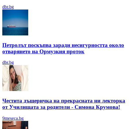
dbr.bg
Петролът поскъпва заради несигурността около
отварянето на Ормузкия проток
dbr.bg
Честита дъщеричка на прекрасната ни лекторка
от Училищата за родители - Симона Крумова!
9meseca.bg