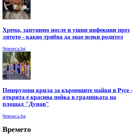
Хрема, запушено носле и ушни инфекции през
лятотo - какво трябва да знае всеки родител
9meseca.bg
Пеперудени крила за кърмещите майки в Русе -
открита е красива пейка в градинката на
площад "Дунав"
9meseca.bg
Времето