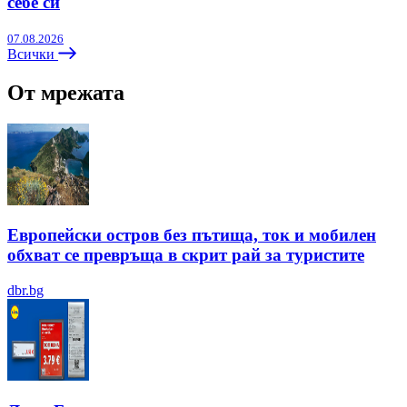
себе си
07.08.2026
Всички
От мрежата
Европейски остров без пътища, ток и мобилен
обхват се превръща в скрит рай за туристите
dbr.bg