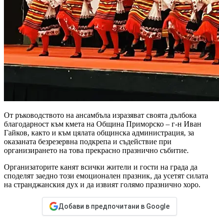
От ръководството на ансамбъла изразяват своята дълбока
благодарност към кмета на Община Приморско – г-н Иван
Гайков, както и към цялата общинска администрация, за
оказаната безрезервна подкрепа и съдействие при
организирането на това прекрасно празнично събитие.
Организаторите канят всички жители и гости на града да
споделят заедно този емоционален празник, да усетят силата
на странджанския дух и да извият голямо празнично хоро.
Добави в предпочитани в Google