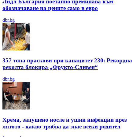
Лидл България поетапно преминава към
обозначаване на цените само в евро
dbr.bg
357 тона праскови при капацитет 230: Рекордна
реколта блокира „Фрукто-Сливен“
dbr.bg
Хрема, запушено носле и ушни инфекции през
лятотo - какво трябва да знае всеки родител