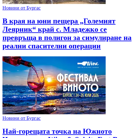
Новини от Бургас
В края на юни пещера „Големият
Леярник“ край с. Младежко се
превръща в полигон за симулиране на
реални спасителни операции
Новини от Бургас
Най-горещата точка на Южното