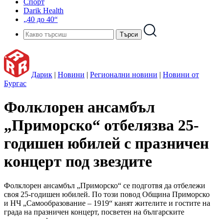
Спорт
Darik Health
„40 до 40“
Дарик
|
Новини
|
Регионални новини
|
Новини от
Бургас
Фолклорен ансамбъл
„Приморско“ отбелязва 25-
годишен юбилей с празничен
концерт под звездите
Фолклорен ансамбъл „Приморско“ се подготвя да отбележи
своя 25-годишен юбилей. По този повод Община Приморско
и НЧ „Самообразование – 1919“ канят жителите и гостите на
града на празничен концерт, посветен на българските