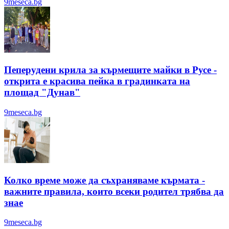
9meseca.bg
Пеперудени крила за кърмещите майки в Русе -
открита е красива пейка в градинката на
площад "Дунав"
9meseca.bg
Колко време може да съхраняваме кърмата -
важните правила, които всеки родител трябва да
знае
9meseca.bg