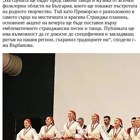
„На сцената ще бъдат представени танци и музика от всички
фолклорни области на България, които ще покажат пъстротата
на родното творчество. Тъй като Приморско е разположено в
самото сърце на мистичната и красива Странджа планина,
основният акцент на вечерта ще бъде поставен върху
емблематичните странджански песни и танци. Публиката ще
има възможност да се докосне до специфичния и завладяващ
ритъм на нашия регион, съхранил традициите ни“, сподели г-
жа Върбанова.