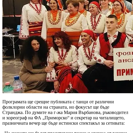
Програмата ще срещне публиката с танци от различни
фолклорни области на страната, но фокусът ще бъде
Странджа. По думите на г-жа Мария Върбанова, ръководител
и хореограф на ФА „Приморско“ и секретар на читалището,
празничната вечер ще бъде истински спектакъл за сетивата: