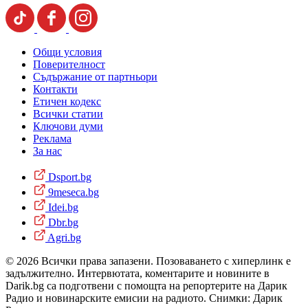
Общи условия
Поверителност
Съдържание от партньори
Контакти
Етичен кодекс
Всички статии
Ключови думи
Реклама
За нас
Dsport.bg
9meseca.bg
Idei.bg
Dbr.bg
Agri.bg
© 2026 Всички права запазени. Позоваването с хиперлинк е
задължително. Интервютата, коментарите и новините в
Darik.bg са подготвени с помощта на репортерите на Дарик
Радио и новинарските емисии на радиото. Снимки: Дарик