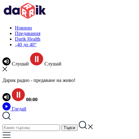
Новини
Предавания
Darik Health
„40 до 40“
Слушай
Слушай
Дарик радио - предаване на живо!
00:00
Гледай