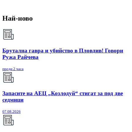
Най-ново
Брутална гавра и убийство в Пловдив! Говори
Ружа Райчева
преди 2 часа
Запасите на АЕЦ „Козлодуй“ стигат за под две
седмици
07.08.2026