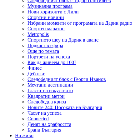
Следобедният блок с Тодор Пантилеев
Музикална програма
Нови хоризонти с Лили
Спортни новини
Избрани моменти от програмата на Дарик радио
Спортен маратон
Metropolis
Спортното шоу на Дарик в аванс
Подкаст в ефира
Още по темата
Портрети на успеха
Как да живеем до 100?
Финес
Дебатът
Следобедният блок с Георги Иванов
Мечтани дестинации
Гласът на изкуството
Квадратни метри
Следобедна криза
Новите 240: Посоката на България
Часът на успеха
Connected
Денят на храбростта
Бранд България
На живо