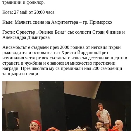
традиции и фолклор.
Кога: 27 май от 20:00 часа
Къде: Малката сцена на Амфитеатъра – гр. Приморско
Гости: Оркестър „Физиев Бенд“ със солисти Стоян Физиев и
Александра Димитрова
Ансамбълът е създаден през 2000 година от неговия първи
ръководител и основател г-н Христо Йорданов.През
изминалия четвърт век съставът е изнесъл десетки концерти в
страната и чужбина и е завоювал множество престижни
награди. През школата му са преминали над 200 самодейци –
танцьори и певци