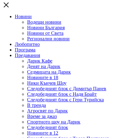
Новини
Водещи новини
Новини България
Новини от Света
Регионални новини
Любопитно
Програма
Предавания
Дарик Кафе
Денят на Дарик
Седмицата на Дарик
Новините в 18
Ники Кънчев Шоу
Следобедният блок с Димитър Панев
Следобедният блок с Надя Брайт
Следобедният блок с Гери Турийска
В тренда
Агросвят по Дарик
Време за джаз
Спортното шоу на Дарик
Следобедният блок
Новините в 12