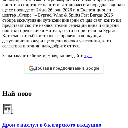
виното и спиртните напитки за тринадесета поредна година и
ще се проведе от 24 до 26 юли 2026 г. в Експозиционен
център „Флора“ – Бургас. Wine & Spirits Fest Burgas 2026
събира ексклузивни бутикови винарни от цял свят, които ще
представят своите изключителни селекции вина и спиртни
напитки пред всички жители, гости и приятели на Бургас.
Като част от събитието ще се проведе и конкурс, а
дегустационно жури ще оцени всички участници, като
селектира и отличи най-добрите от тях.
За да закупите билети, моля, заповядайте
тук
Добави в предпочитани в Google
Най-ново
Дрон е нахлул в българското въздушно