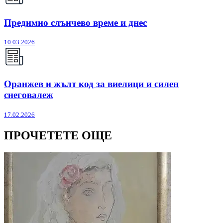
Предимно слънчево време и днес
10.03.2026
Оранжев и жълт код за виелици и силен
снеговалеж
17.02.2026
ПРОЧЕТЕТЕ ОЩЕ