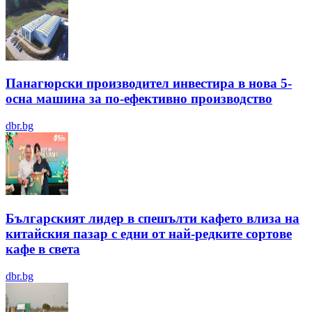
Панагюрски производител инвестира в нова 5-
осна машина за по-ефективно производство
dbr.bg
Българският лидер в спешълти кафето влиза на
китайския пазар с едни от най-редките сортове
кафе в света
dbr.bg