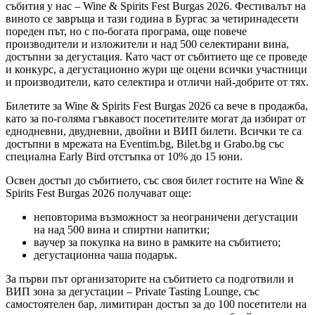
събития у нас – Wine & Spirits Fest Burgas 2026. Фестивалът на
виното се завръща и тази година в Бургас за четиринадесети
пореден път, но с по-богата програма, още повече
производители и изложители и над 500 селектирани вина,
достъпни за дегустация. Като част от събитието ще се проведе
и конкурс, а дегустационно жури ще оцени всички участници
и производители, като селектира и отличи най-добрите от тях.
Билетите за Wine & Spirits Fest Burgas 2026 са вече в продажба,
като за по-голяма гъвкавост посетителите могат да избират от
еднодневни, двудневни, двойни и ВИП билети. Всички те са
достъпни в мрежата на Eventim.bg, Bilet.bg и Grabo.bg със
специална Early Bird отстъпка от 10% до 15 юни.
Освен достъп до събитието, със своя билет гостите на Wine &
Spirits Fest Burgas 2026 получават още:
неповторима възможност за неограничени дегустации
на над 500 вина и спиртни напитки;
ваучер за покупка на вино в рамките на събитието;
дегустационна чаша подарък.
За първи път организаторите на събитието са подготвили и
ВИП зона за дегустации – Private Tasting Lounge, със
самостоятелен бар, лимитиран достъп за до 100 посетители на