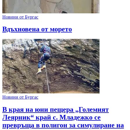
Новини от Бургас
Вдъхновена от морето
Новини от Бургас
В края на юни пещера „Големият
Леярник“ край с. Младежко се
превръща в полигон за симулиране на