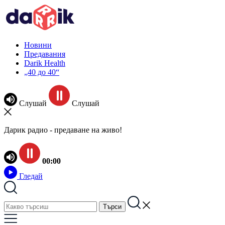
Новини
Предавания
Darik Health
„40 до 40“
Слушай
Слушай
Дарик радио - предаване на живо!
00:00
Гледай