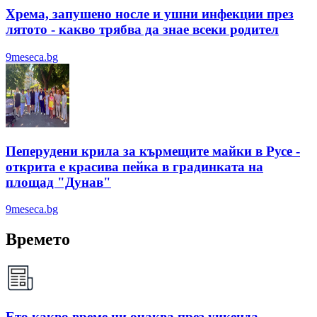
Хрема, запушено носле и ушни инфекции през
лятотo - какво трябва да знае всеки родител
9meseca.bg
Пеперудени крила за кърмещите майки в Русе -
открита е красива пейка в градинката на
площад "Дунав"
9meseca.bg
Времето
Ето какво време ни очаква през уикенда