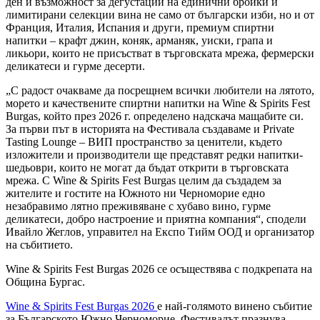
ден и възможност за дегустации на единични бройки и
лимитирани селекции вина не само от български изби, но и от
Франция, Италия, Испания и други, премиум спиртни
напитки – крафт джин, коняк, арманяк, уиски, грапа и
ликьори, които не присъстват в търговската мрежа, фермерски
деликатеси и гурме десерти.
„С радост очакваме да посрещнем всички любители на лятото,
морето и качествените спиртни напитки на Wine & Spirits Fest
Burgas, който през 2026 г. определено надскача мащабите си.
За първи път в историята на Фестивала създаваме и Private
Tasting Lounge – ВИП пространство за ценители, където
изложители и производители ще представят редки напитки-
шедьоври, които не могат да бъдат открити в търговската
мрежа. С Wine & Spirits Fest Burgas целим да създадем за
жителите и гостите на Южното ни Черноморие едно
незабравимо лятно преживяване с хубаво вино, гурме
деликатеси, добро настроение и приятна компания“, сподели
Ивайло Жеглов, управител на Експо Тийм ООД и организатор
на събитието.
Wine & Spirits Fest Burgas 2026 се осъществява с подкрепата на
Община Бургас.
Wine & Spirits Fest Burgas 2026
e най-голямото винено събитие
за Българското Южно Черноморие. Фестивалът празнува