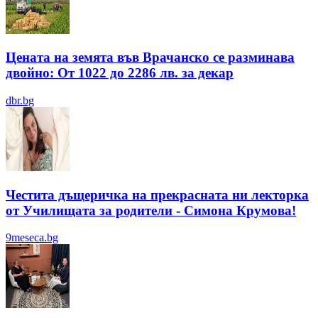
Цената на земята във Врачанско се разминава
двойно: От 1022 до 2286 лв. за декар
dbr.bg
Честита дъщеричка на прекрасната ни лекторка
от Училищата за родители - Симона Крумова!
9meseca.bg