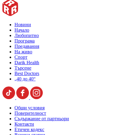
Новини
Начало
Любопитно
Програма
Предавания
На живо
Спорт
Darik Health
Търсене
Best Doctors
„40 до 40“
Общи условия
Поверителност
Съдържание от партньори
Контакти
Етичен кодекс
Всички статии