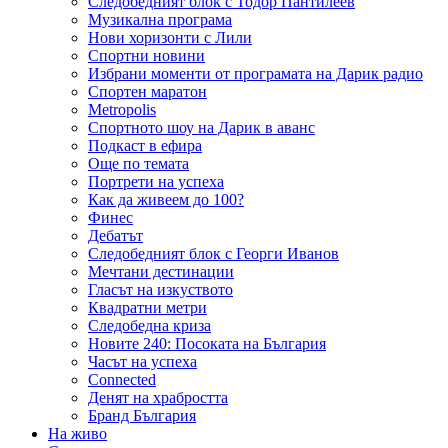
Следобедният блок с Тодор Пантилеев
Музикална програма
Нови хоризонти с Лили
Спортни новини
Избрани моменти от програмата на Дарик радио
Спортен маратон
Metropolis
Спортното шоу на Дарик в аванс
Подкаст в ефира
Още по темата
Портрети на успеха
Как да живеем до 100?
Финес
Дебатът
Следобедният блок с Георги Иванов
Мечтани дестинации
Гласът на изкуството
Квадратни метри
Следобедна криза
Новите 240: Посоката на България
Часът на успеха
Connected
Денят на храбростта
Бранд България
На живо