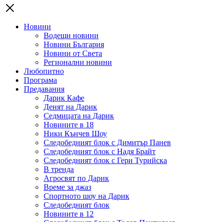
Новини
Водещи новини
Новини България
Новини от Света
Регионални новини
Любопитно
Програма
Предавания
Дарик Кафе
Денят на Дарик
Седмицата на Дарик
Новините в 18
Ники Кънчев Шоу
Следобедният блок с Димитър Панев
Следобедният блок с Надя Брайт
Следобедният блок с Гери Турийска
В тренда
Агросвят по Дарик
Време за джаз
Спортното шоу на Дарик
Следобедният блок
Новините в 12