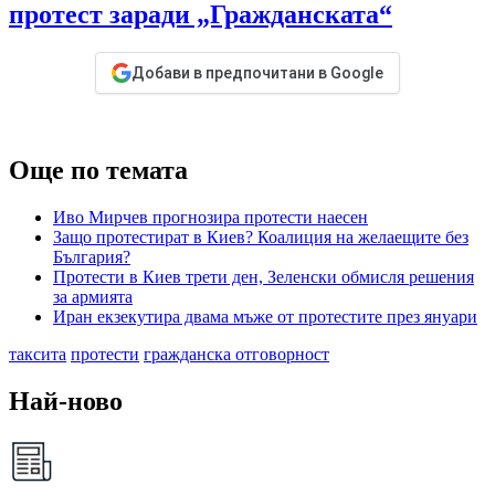
протест заради „Гражданската“
Добави в предпочитани в Google
Още по темата
Иво Мирчев прогнозира протести наесен
Защо протестират в Киев? Коалиция на желаещите без
България?
Протести в Киев трети ден, Зеленски обмисля решения
за армията
Иран екзекутира двама мъже от протестите през януари
таксита
протести
гражданска отговорност
Най-ново