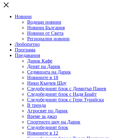
Новини
Водещи новини
Новини България
Новини от Света
Регионални новини
Любопитно
Програма
Предавания
Дарик Кафе
Денят на Дарик
Седмицата на Дарик
Новините в 18
Ники Кънчев Шоу
Следобедният блок с Димитър Панев
Следобедният блок с Надя Брайт
Следобедният блок с Гери Турийска
В тренда
Агросвят по Дарик
Време за джаз
Спортното шоу на Дарик
Следобедният блок
Новините в 12