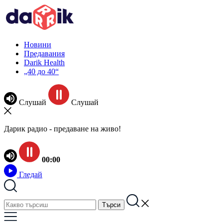
Новини
Предавания
Darik Health
„40 до 40“
Слушай
Слушай
Дарик радио - предаване на живо!
00:00
Гледай