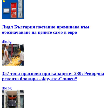
Лидл България поетапно преминава към
обозначаване на цените само в евро
dbr.bg
357 тона праскови при капацитет 230: Рекордна
реколта блокира „Фрукто-Сливен“
dbr.bg