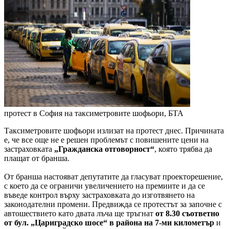
протест в София на таксиметровите шофьори, БТА
Таксиметровите шофьори излизат на протест днес. Причината
е, че все още не е решен проблемът с повишените цени на
застраховката
„Гражданска отговорност“
, която трябва да
плащат от бранша.
От бранша настояват депутатите да гласуват проекторешение,
с което да се ограничи увеличението на премиите и да се
въведе контрол върху застраховката до изготвянето на
законодателни промени. Предвижда се протестът за започне с
автошествието като двата лъча ще тръгнат
от 8.30 съответно
от бул. „Цариградско шосе“ в района на 7-ми километър
и