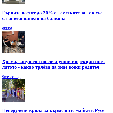
Гърците пестят до 30% от сметките за ток със
слънчеви панели на балкона
dbr.bg
Хрема, запушено носле и ушни инфекции през
лятотo - какво трябва да знае всеки родител
9meseca.bg
Пеперудени крила за кърмещите майки в Русе -