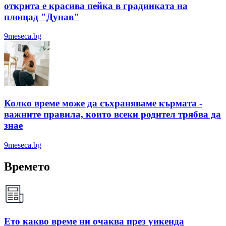
открита е красива пейка в градинката на
площад "Дунав"
9meseca.bg
Колко време може да съхраняваме кърмата -
важните правила, които всеки родител трябва да
знае
9meseca.bg
Времето
Ето какво време ни очаква през уикенда