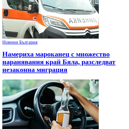
Новини България
Намериха мароканец с множество
наранявания край Бяла, разследват
незаконна миграция