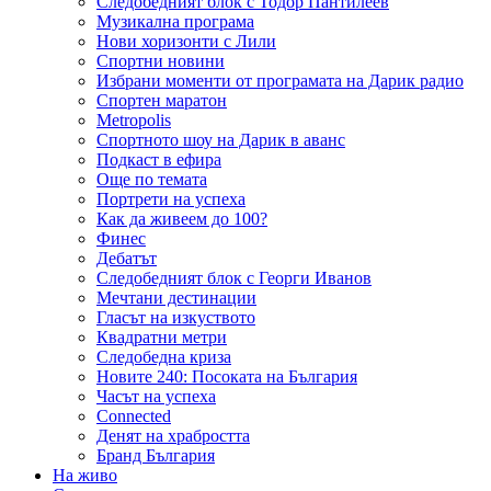
Следобедният блок с Тодор Пантилеев
Музикална програма
Нови хоризонти с Лили
Спортни новини
Избрани моменти от програмата на Дарик радио
Спортен маратон
Metropolis
Спортното шоу на Дарик в аванс
Подкаст в ефира
Още по темата
Портрети на успеха
Как да живеем до 100?
Финес
Дебатът
Следобедният блок с Георги Иванов
Мечтани дестинации
Гласът на изкуството
Квадратни метри
Следобедна криза
Новите 240: Посоката на България
Часът на успеха
Connected
Денят на храбростта
Бранд България
На живо