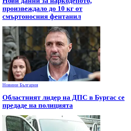
Нови данни за наркодепото,
произвеждало до 10 кг от
смъртоносния фентанил
Новини България
Областният лидер на ДПС в Бургас се
предаде на полицията