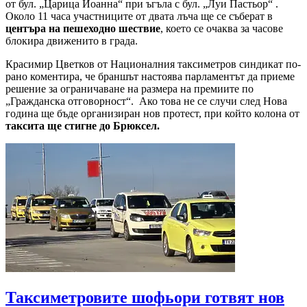
от бул. „Царица Йоанна“ при ъгъла с бул. „Луи Пастьор“ .
Около 11 часа участниците от двата лъча ще се съберат в
центъра на пешеходно шествие
, което се очаква за часове
блокира движенито в града.
Красимир Цветков от Националния таксиметров синдикат по-
рано коментира, че браншът настоява парламентът да приеме
решение за ограничаване на размера на премиите по
„Гражданска отговорност“. Ако това не се случи след Нова
година ще бъде организиран нов протест, при който колона от
таксита ще стигне до Брюксел.
Таксиметровите шофьори готвят нов