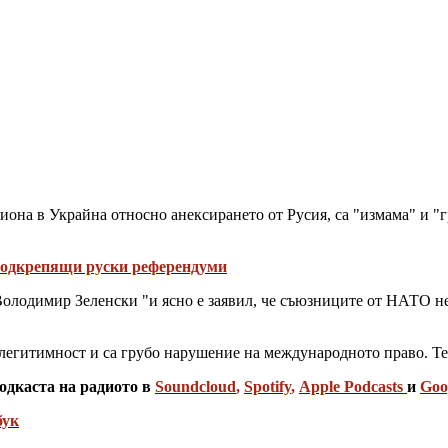
иона в Украйна относно анексирането от Русия, са "измама" и "
 подкрепящи руски референдуми
 Володимир Зеленски "и ясно е заявил, че съюзниците от НАТО 
егитимност и са грубо нарушение на международното право. Тези
одкаста на радиото в
Soundcloud
,
Spotify
,
Apple Podcasts
и
Goo
бук