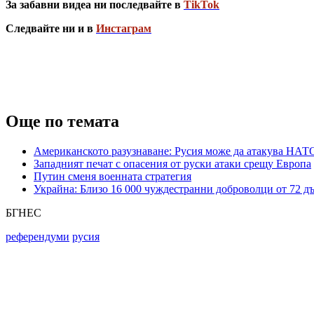
За забавни видеа ни последвайте в
TikTok
Следвайте ни и в
Инстаграм
Още по темата
Американското разузнаване: Русия може да атакува НАТО
Западният печат с опасения от руски атаки срещу Европа
Путин сменя военната стратегия
Украйна: Близо 16 000 чуждестранни доброволци от 72 д
БГНЕС
референдуми
русия