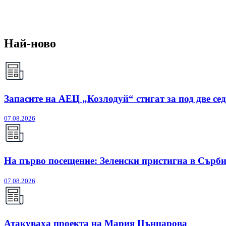
Най-ново
Запасите на АЕЦ „Козлодуй“ стигат за под две се
07.08.2026
На първо посещение: Зеленски пристигна в Сърб
07.08.2026
Атакуваха проекта на Мария Цънцарова