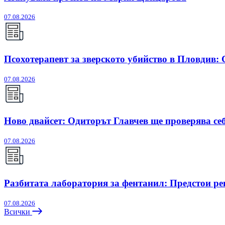
07.08.2026
Псохотерапевт за зверското убийство в Пловдив:
07.08.2026
Ново двайсет: Одиторът Главчев ще проверява себ
07.08.2026
Разбитата лаборатория за фентанил: Предстои ре
07.08.2026
Всички