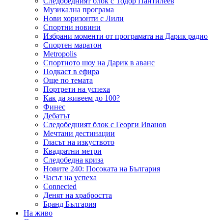
Следобедният блок с Тодор Пантилеев
Музикална програма
Нови хоризонти с Лили
Спортни новини
Избрани моменти от програмата на Дарик радио
Спортен маратон
Metropolis
Спортното шоу на Дарик в аванс
Подкаст в ефира
Още по темата
Портрети на успеха
Как да живеем до 100?
Финес
Дебатът
Следобедният блок с Георги Иванов
Мечтани дестинации
Гласът на изкуството
Квадратни метри
Следобедна криза
Новите 240: Посоката на България
Часът на успеха
Connected
Денят на храбростта
Бранд България
На живо