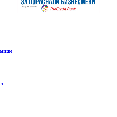
дмици
ия