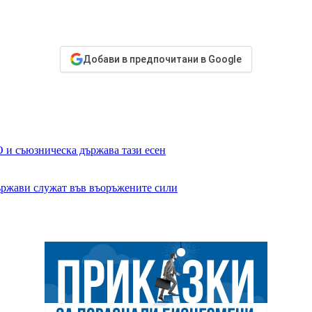
Добави в предпочитани в Google
 и съюзническа държава тази есен
ържави служат във въоръжените сили