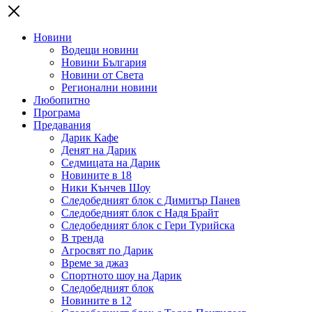
Новини
Водещи новини
Новини България
Новини от Света
Регионални новини
Любопитно
Програма
Предавания
Дарик Кафе
Денят на Дарик
Седмицата на Дарик
Новините в 18
Ники Кънчев Шоу
Следобедният блок с Димитър Панев
Следобедният блок с Надя Брайт
Следобедният блок с Гери Турийска
В тренда
Агросвят по Дарик
Време за джаз
Спортното шоу на Дарик
Следобедният блок
Новините в 12