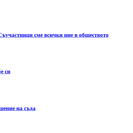
 Съучастници сме всички ние в обществото
е си
шение на съда