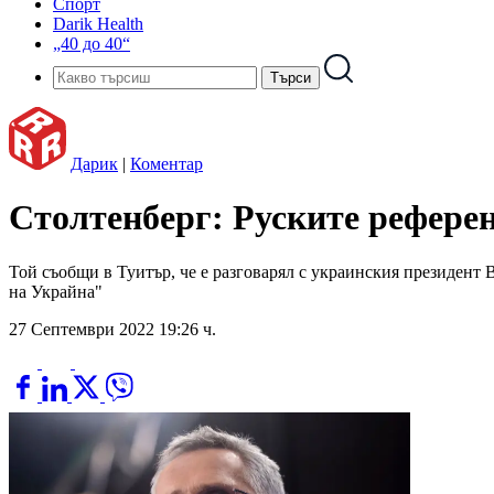
Спорт
Darik Health
„40 до 40“
Дарик
|
Коментар
Столтенберг: Руските референ
Той съобщи в Туитър, че е разговарял с украинския президент
на Украйна"
27 Септември 2022 19:26 ч.