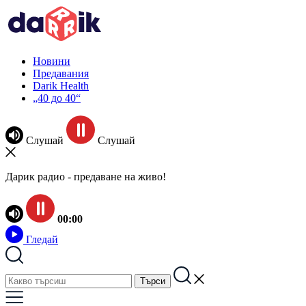
Новини
Предавания
Darik Health
„40 до 40“
Слушай
Слушай
Дарик радио - предаване на живо!
00:00
Гледай