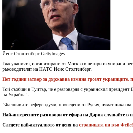
Йенс Столтенберг
GettyImages
Гласуванията, организирани от Москва в четири окупирани рег
ръководителят на НАТО Йенс Столтенберг.
Пет години затвор за държавна измяна грозят украинците,
Той съобщи в Туитър, че е разговарял с украинския президент
на Украйна".
"Фалшивите референдуми, проведени от Русия, нямат никаква л
Най-интересните разговори от ефира на Дарик слушайте в п
Следете най-актуалното от деня на
страницата ни във Фейс