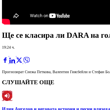
Ще се класира ли DARA на го
19:24 ч.
Прогнозират Снежа Петкова, Валентин Гиясбейли и Стефан Бо
СЛУШАЙТЕ ОЩЕ
Илия Ангелов и неговата история и песни влязоха