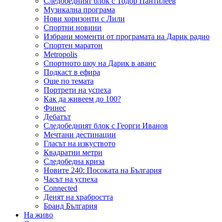
Следобедният блок с Тодор Пантилеев
Музикална програма
Нови хоризонти с Лили
Спортни новини
Избрани моменти от програмата на Дарик радио
Спортен маратон
Metropolis
Спортното шоу на Дарик в аванс
Подкаст в ефира
Още по темата
Портрети на успеха
Как да живеем до 100?
Финес
Дебатът
Следобедният блок с Георги Иванов
Мечтани дестинации
Гласът на изкуството
Квадратни метри
Следобедна криза
Новите 240: Посоката на България
Часът на успеха
Connected
Денят на храбростта
Бранд България
На живо