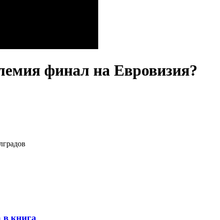
лемия финал на Евровизия?
лградов
 в книга