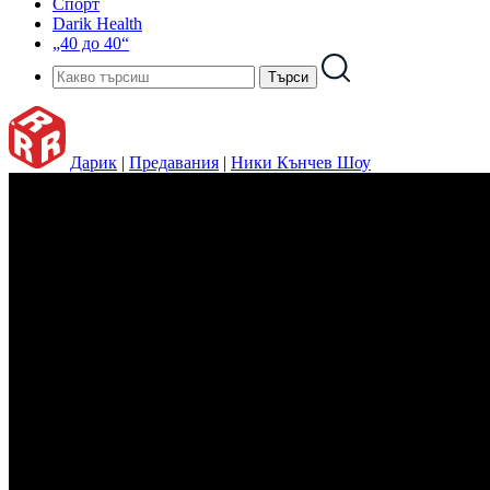
Спорт
Darik Health
„40 до 40“
Дарик
|
Предавания
|
Ники Кънчев Шоу