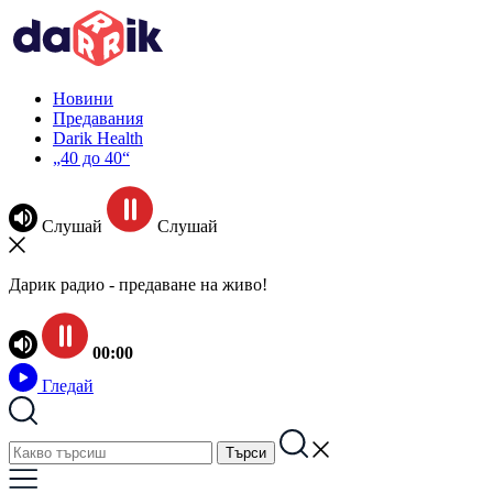
Новини
Предавания
Darik Health
„40 до 40“
Слушай
Слушай
Дарик радио - предаване на живо!
00:00
Гледай