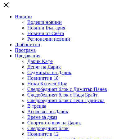
Новини
Водещи новини
Новини България
Новини от Света
Регионални новини
Любопитно
Програма
Предавания
Дарик Кафе
Денят на Дарик
Седмицата на Дарик
Новините в 18
Ники Кънчев Шоу
Следобедният блок с Димитър Панев
Следобедният блок с Надя Брайт
Следобедният блок с Гери Турийска
В тренда
Агросвят по Дарик
Време за джаз
Спортното шоу на Дарик
Следобедният блок
Новините в 12