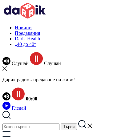
Новини
Предавания
Darik Health
„40 до 40“
Слушай
Слушай
Дарик радио - предаване на живо!
00:00
Гледай