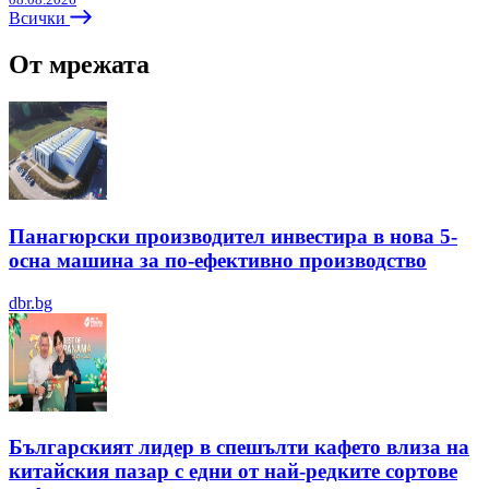
Всички
От мрежата
Панагюрски производител инвестира в нова 5-
осна машина за по-ефективно производство
dbr.bg
Българският лидер в спешълти кафето влиза на
китайския пазар с едни от най-редките сортове