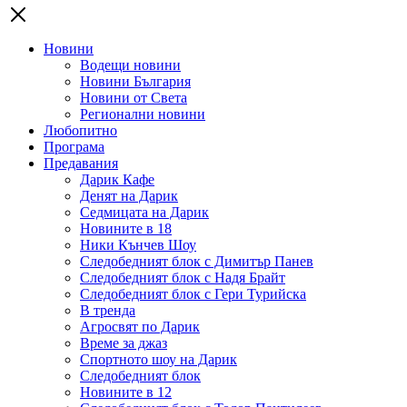
Новини
Водещи новини
Новини България
Новини от Света
Регионални новини
Любопитно
Програма
Предавания
Дарик Кафе
Денят на Дарик
Седмицата на Дарик
Новините в 18
Ники Кънчев Шоу
Следобедният блок с Димитър Панев
Следобедният блок с Надя Брайт
Следобедният блок с Гери Турийска
В тренда
Агросвят по Дарик
Време за джаз
Спортното шоу на Дарик
Следобедният блок
Новините в 12