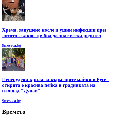
Хрема, запушено носле и ушни инфекции през
лятотo - какво трябва да знае всеки родител
9meseca.bg
Пеперудени крила за кърмещите майки в Русе -
открита е красива пейка в градинката на
площад "Дунав"
9meseca.bg
Времето