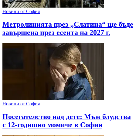
Новини от София
Метролинията през „Слатина“ ще бъде
завършена през есента на 2027 г.
Новини от София
Посегателство над дете: Мъж блудства
с 12-годишно момиче в София