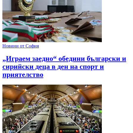
Новини от София
„Играем заедно“ обедини български и
сирийски деца в ден на спорт и
приятелство