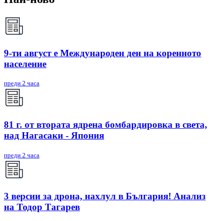
9-ти август е Международен ден на коренното
население
преди 2 часа
81 г. от втората ядрена бомбардировка в света,
над Нагасаки - Япония
преди 2 часа
3 версии за дрона, нахлул в България! Анализ
на Тодор Тагарев