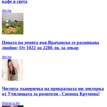
кафе в света
dbr.bg
Цената на земята във Врачанско се разминава
двойно: От 1022 до 2286 лв. за декар
dbr.bg
Честита дъщеричка на прекрасната ни лекторка
от Училищата за родители - Симона Крумова!
9meseca.bg