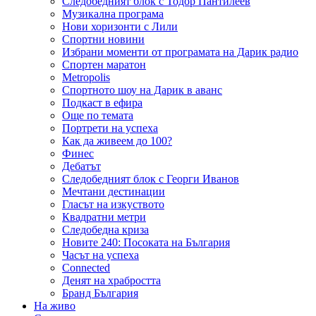
Следобедният блок с Тодор Пантилеев
Музикална програма
Нови хоризонти с Лили
Спортни новини
Избрани моменти от програмата на Дарик радио
Спортен маратон
Metropolis
Спортното шоу на Дарик в аванс
Подкаст в ефира
Още по темата
Портрети на успеха
Как да живеем до 100?
Финес
Дебатът
Следобедният блок с Георги Иванов
Мечтани дестинации
Гласът на изкуството
Квадратни метри
Следобедна криза
Новите 240: Посоката на България
Часът на успеха
Connected
Денят на храбростта
Бранд България
На живо