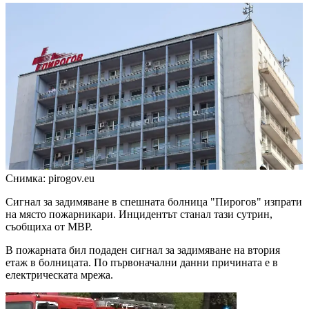
Снимка: pirogov.eu
Сигнал за задимяване в спешната болница "Пирогов" изпрати
на място пожарникари. Инцидентът станал тази сутрин,
съобщиха от МВР.
В пожарната бил подаден сигнал за задимяване на втория
етаж в болницата. По първоначални данни причината е в
електрическата мрежа.