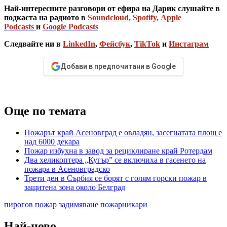
Най-интересните разговори от ефира на Дарик слушайте в
подкаста на радиото в
Soundcloud
,
Spotify
,
Apple
Podcasts
и
Google Podcasts
Следвайте ни в
LinkedIn
,
Фейсбук
,
TikTok
и
Инстаграм
Добави в предпочитани в Google
Още по темата
Пожарът край Асеновград е овладян, засегнатата площ е
над 6000 декара
Пожар избухна в завод за рециклиране край Ротердам
Два хеликоптера „Кугър” се включиха в гасенето на
пожара в Асеновградско
Трети ден в Сърбия се борят с голям горски пожар в
защитена зона около Белград
пирогов
пожар
задимяване
пожарникари
Най-ново