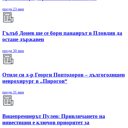
преди 23 мин
Гълъб Донев ще се бори панаирът в Пловдив да
остане държавен
преди 30 мин
Отиде си д-р Георги Поптодоров – дългогодишен
неврохирург в „Пирогов“
преди 31 мин
Вицепремиерът Пулев: Привличането на
инвестиции е ключов приоритет за