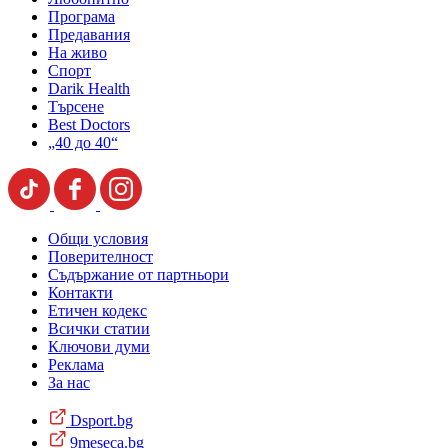
Програма
Предавания
На живо
Спорт
Darik Health
Търсене
Best Doctors
„40 до 40“
Общи условия
Поверителност
Съдържание от партньори
Контакти
Етичен кодекс
Всички статии
Ключови думи
Реклама
За нас
Dsport.bg
9meseca.bg