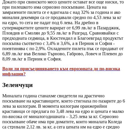
Докато при свинското месо цените остават все още ниски, то
при пилешкото има сериозно поскъпване. Цената на
замразените пилета се е вдигнала с над 32% за година и ако
миналия декември са се продавали средно по 4,53 лева за кг
на едро, то сега не падат под 6 лева. На дребно в
супермаркетите цените варират от 6,99 лв./кг в Пазарджик,
Пловдив и Смолян до 9,55 лв./кг в Разград. Сравнявайки с
предходната седмица, в Кюстендил и Благоевград продуктът
поскъпва съответно с 3,4% и 3,6%, а в Перник и София -
поевтинява с по 2,9%. Охладените пилета пък се продават от
6,89 лв./кг във Велико Търново, Габрово, Ловеч и Плевен до
8,09 лв./кг в Перник и София.
Води ли присъединяването към еврозоната до по-висока
инфлация?
Зеленчуци
Миналата година станахме свидетели на драстично
поскъпване на краставиците, които стигнаха по пазарите до 6
лева за килограм. В момента килограм оранжерийни
краставици се предлага по 3,48 лева на едро и цената е малко
по-висока от миналогодишната – 3,25 лева за кг. Сериозно
поскъпване обаче има при доматите, които миналата Коледа
са стрували 2,12 лв. за кг, а сега цената им на едро е средно