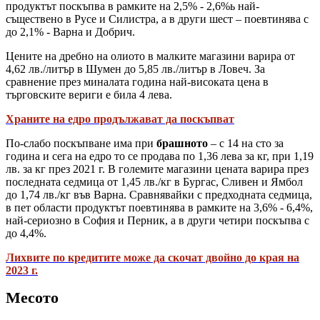
продуктът поскъпва в рамките на 2,5% - 2,6%ь най-
съществено в Русе и Силистра, а в други шест – поевтинява с
до 2,1% - Варна и Добрич.
Цените на дребно на олиото в малките магазини варира от
4,62 лв./литър в Шумен до 5,85 лв./литър в Ловеч. За
сравнение през миналата година най-високата цена в
търговските вериги е била 4 лева.
Храните на едро продължават да поскъпват
По-слабо поскъпване има при
брашното
– с 14 на сто за
година и сега на едро то се продава по 1,36 лева за кг, при 1,19
лв. за кг през 2021 г. В големите магазини цената варира през
последната седмица от 1,45 лв./кг в Бургас, Сливен и Ямбол
до 1,74 лв./кг във Варна. Сравнявайки с предходната седмица,
в пет области продуктът поевтинява в рамките на 3,6% - 6,4%,
най-сериозно в София и Перник, а в други четири поскъпва с
до 4,4%.
Лихвите по кредитите може да скочат двойно до края на
2023 г.
Месото