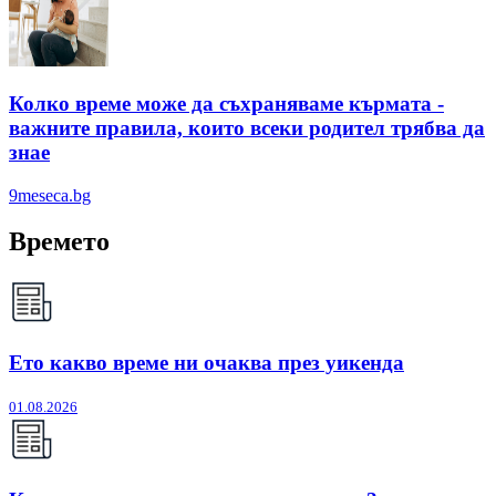
Колко време може да съхраняваме кърмата -
важните правила, които всеки родител трябва да
знае
9meseca.bg
Времето
Ето какво време ни очаква през уикенда
01.08.2026