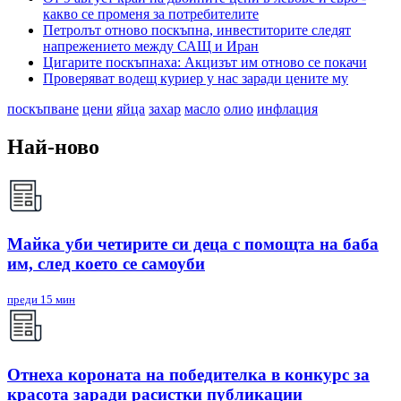
какво се променя за потребителите
Петролът отново поскъпна, инвеститорите следят
напрежението между САЩ и Иран
Цигарите поскъпнаха: Акцизът им отново се покачи
Проверяват водещ куриер у нас заради цените му
поскъпване
цени
яйца
захар
масло
олио
инфлация
Най-ново
Майка уби четирите си деца с помощта на баба
им, след което се самоуби
преди 15 мин
Отнеха короната на победителка в конкурс за
красота заради расистки публикации