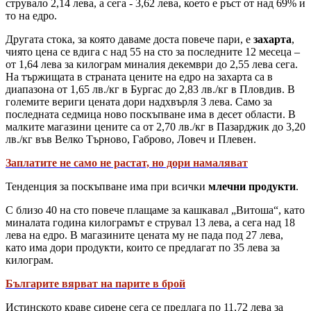
струвало 2,14 лева, а сега - 3,62 лева, което е ръст от над 69% и
то на едро.
Другата стока, за която даваме доста повече пари, е
захарта
,
чиято цена се вдига с над 55 на сто за последните 12 месеца –
от 1,64 лева за килограм миналия декември до 2,55 лева сега.
На тържищата в страната цените на едро на захарта са в
диапазона от 1,65 лв./кг в Бургас до 2,83 лв./кг в Пловдив. В
големите вериги цената дори надхвърля 3 лева. Само за
последната седмица ново поскъпване има в десет области. В
малките магазини цените са от 2,70 лв./кг в Пазарджик до 3,20
лв./кг във Велко Търново, Габрово, Ловеч и Плевен.
Заплатите не само не растат, но дори намаляват
Тенденция за поскъпване има при всички
млечни продукти
.
С близо 40 на сто повече плащаме за кашкавал „Витоша“, като
миналата година килограмът е струвал 13 лева, а сега над 18
лева на едро. В магазините цената му не пада под 27 лева,
като има дори продукти, които се предлагат по 35 лева за
килограм.
Българите вярват на парите в брой
Истинското краве сирене сега се предлага по 11,72 лева за