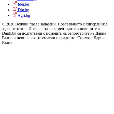
Idei.bg
Dbr.bg
Agri.bg
© 2026 Всички права запазени. Позоваването с хиперлинк е
задължително. Интервютата, коментарите и новините в
Darik.bg са подготвени с помощта на репортерите на Дарик
Радио и новинарските емисии на радиото. Снимки: Дарик
Радио.