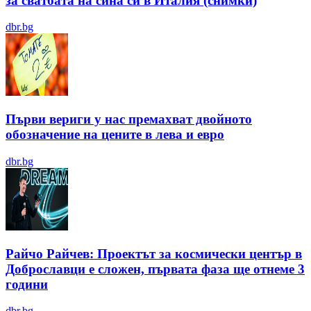
за сватбата на сина си в Италия (снимки)
dbr.bg
Първи вериги у нас премахват двойното
обозначение на цените в лева и евро
dbr.bg
Райчо Райчев: Проектът за космически център в
Доброславци е сложен, първата фаза ще отнеме 3
години
dbr.bg