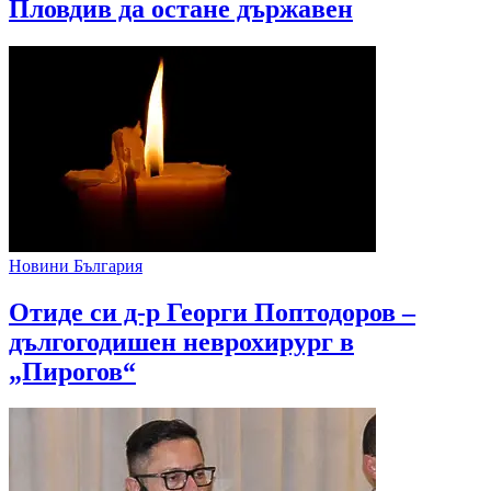
Пловдив да остане държавен
Новини България
Отиде си д-р Георги Поптодоров –
дългогодишен неврохирург в
„Пирогов“