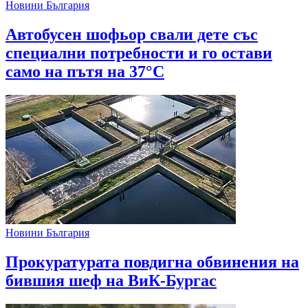
Новини България
Автобусен шофьор свали дете със
специални потребности и го остави
само на пътя на 37°C
Новини България
Прокуратурата повдигна обвинения на
бившия шеф на ВиК-Бургас