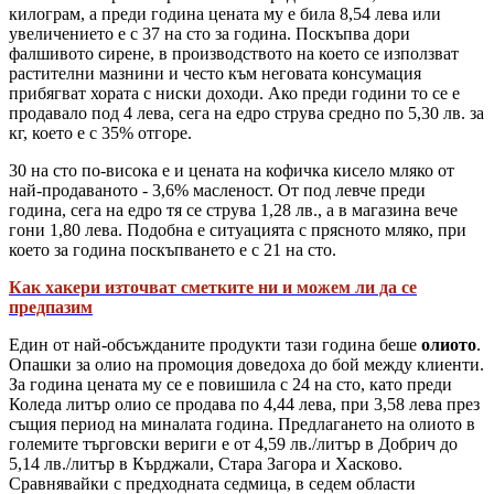
килограм, а преди година цената му е била 8,54 лева или
увеличението е с 37 на сто за година. Поскъпва дори
фалшивото сирене, в производството на което се използват
растителни мазнини и често към неговата консумация
прибягват хората с ниски доходи. Ако преди години то се е
продавало под 4 лева, сега на едро струва средно по 5,30 лв. за
кг, което е с 35% отгоре.
30 на сто по-висока е и цената на кофичка кисело мляко от
най-продаваното - 3,6% масленост. От под левче преди
година, сега на едро тя се струва 1,28 лв., а в магазина вече
гони 1,80 лева. Подобна е ситуацията с прясното мляко, при
което за година поскъпването е с 21 на сто.
Как хакери източват сметките ни и можем ли да се
предпазим
Един от най-обсъжданите продукти тази година беше
олиото
.
Опашки за олио на промоция доведоха до бой между клиенти.
За година цената му се е повишила с 24 на сто, като преди
Коледа литър олио се продава по 4,44 лева, при 3,58 лева през
същия период на миналата година. Предлагането на олиото в
големите търговски вериги е от 4,59 лв./литър в Добрич до
5,14 лв./литър в Кърджали, Стара Загора и Хасково.
Сравнявайки с предходната седмица, в седем области