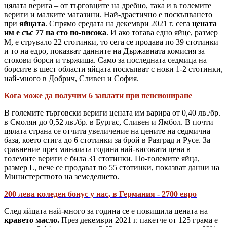
цялата верига – от търговците на дребно, така и в големите
вериги и малките магазини. Най-драстично е поскъпването
при
яйцата
. Спрямо средата на декември 2021 г. сега
цената
им е със 77 на сто по-висока
. И ако тогава едно яйце, размер
М, е струвало 22 стотинки, то сега се продава по 39 стотинки
и то на едро, показват данните на Държавната комисия за
стокови борси и тържища. Само за последната седмица на
борсите в шест области яйцата поскъпват с нови 1-2 стотинки,
най-много в Добрич, Сливен и София.
Кога може да получим 6 заплати при пенсиониране
В големите търговски вериги цената им варира от 0,40 лв./бр.
в Смолян до 0,52 лв./бр. в Бургас, Сливен и Ямбол. В почти
цялата страна се отчита увеличение на цените на седмична
база, което стига до 6 стотинки за брой в Разград и Русе. За
сравнение през миналата година най-високата цена в
големите вериги е била 31 стотинки. По-големите яйца,
размер L, вече се продават по 55 стотинки, показват данни на
Министерството на земеделието.
200 лева коледен бонус у нас, в Германия - 2700 евро
След яйцата най-много за година се е повишила цената на
кравето масло.
През декември 2021 г. пакетче от 125 грама е