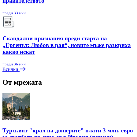
правителството
преди 33 мин
Скандални признания преди старта на
„Ергенът: Любов в рая“, новите мъже разкриха
какво искат
преди 36 мин
Всички
От мрежата
Турският "крал на дюнерите" плати 3 млн. евро