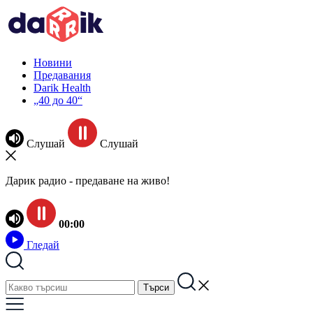
Новини
Предавания
Darik Health
„40 до 40“
Слушай
Слушай
Дарик радио - предаване на живо!
00:00
Гледай