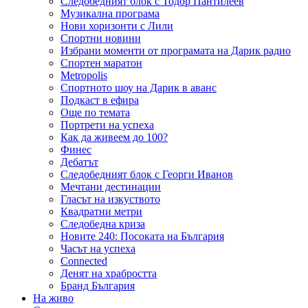
Следобедният блок с Тодор Пантилеев
Музикална програма
Нови хоризонти с Лили
Спортни новини
Избрани моменти от програмата на Дарик радио
Спортен маратон
Metropolis
Спортното шоу на Дарик в аванс
Подкаст в ефира
Още по темата
Портрети на успеха
Как да живеем до 100?
Финес
Дебатът
Следобедният блок с Георги Иванов
Мечтани дестинации
Гласът на изкуството
Квадратни метри
Следобедна криза
Новите 240: Посоката на България
Часът на успеха
Connected
Денят на храбростта
Бранд България
На живо