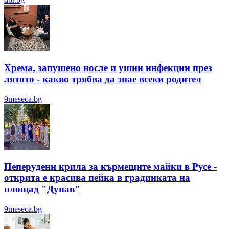
Хрема, запушено носле и ушни инфекции през
лятотo - какво трябва да знае всеки родител
9meseca.bg
Пеперудени крила за кърмещите майки в Русе -
открита е красива пейка в градинката на
площад "Дунав"
9meseca.bg