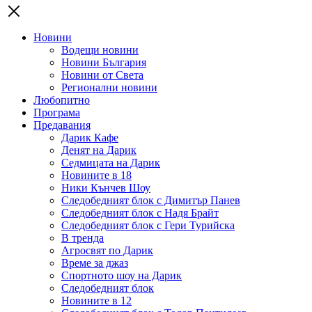
Новини
Водещи новини
Новини България
Новини от Света
Регионални новини
Любопитно
Програма
Предавания
Дарик Кафе
Денят на Дарик
Седмицата на Дарик
Новините в 18
Ники Кънчев Шоу
Следобедният блок с Димитър Панев
Следобедният блок с Надя Брайт
Следобедният блок с Гери Турийска
В тренда
Агросвят по Дарик
Време за джаз
Спортното шоу на Дарик
Следобедният блок
Новините в 12