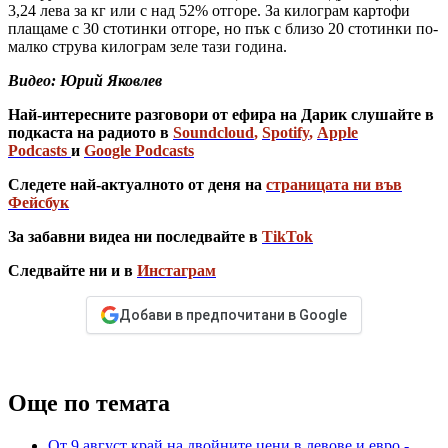
3,24 лева за кг или с над 52% отгоре. За килограм картофи
плащаме с 30 стотинки отгоре, но пък с близо 20 стотинки по-
малко струва килограм зеле тази година.
Видео: Юрий Яковлев
Най-интересните разговори от ефира на Дарик слушайте в
подкаста на радиото в
Soundcloud
,
Spotify
,
Apple
Podcasts
и
Google Podcasts
Следете най-актуалното от деня на
страницата ни във
Фейсбук
За забавни видеа ни последвайте в
TikTok
Следвайте ни и в
Инстаграм
Добави в предпочитани в Google
Още по темата
От 9 август край на двойните цени в левове и евро -