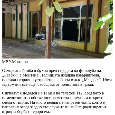
МВР-Монтана
Самоделна бомба избухна пред сградата на фенклуба на
„Левски“ в Монтана. Полицията издирва извършителя,
поставил взривно устройство в обекта в ж.к. „Младост“. Няма
задържани все още, съобщиха от полицията в града.
Сигналът е подаден на 11 май на телефон 112, след като в
помещението - собственост на местна фирма - са открити
следи от взрив. На място веднага е изпратен екип, който е
направил оглед заедно със служители на Специализирания
отряд за борба с тероризма.