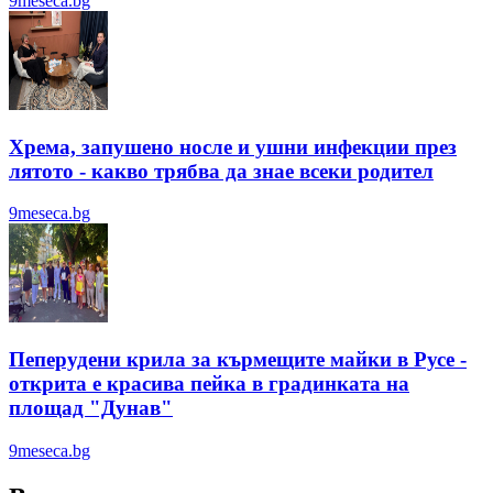
9meseca.bg
Хрема, запушено носле и ушни инфекции през
лятотo - какво трябва да знае всеки родител
9meseca.bg
Пеперудени крила за кърмещите майки в Русе -
открита е красива пейка в градинката на
площад "Дунав"
9meseca.bg