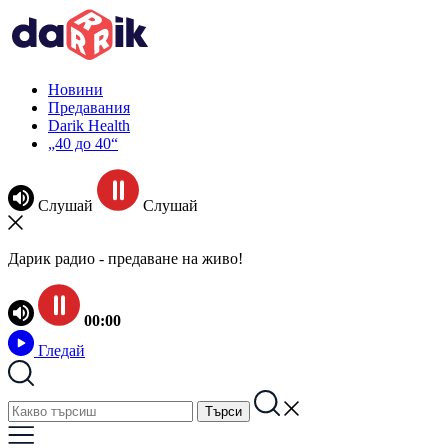
Новини
Предавания
Darik Health
„40 до 40“
Слушай
Слушай
Дарик радио - предаване на живо!
00:00
Гледай