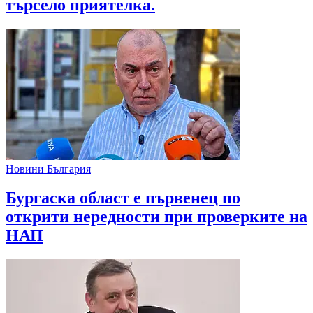
търсело приятелка.
Новини България
Бургаска област е първенец по
открити нередности при проверките на
НАП