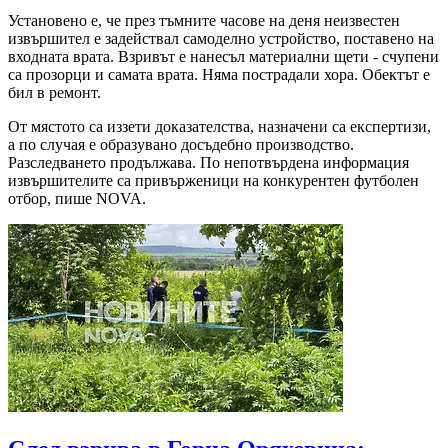
Установено е, че през тъмните часове на деня неизвестен
извършител е задействал самоделно устройство, поставено на
входната врата. Взривът е нанесъл материални щети - счупени
са прозорци и самата врата. Няма пострадали хора. Обектът е
бил в ремонт.
От мястото са иззети доказателства, назначени са експертизи,
а по случая е образувано досъдебно производство.
Разследването продължава. По непотвърдена информация
извършителите са привърженици на конкурентен футболен
отбор, пише NOVA.