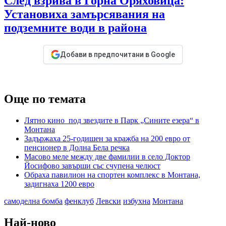
След взрива в Горна Оряховица:
Установиха замърсявания на
подземните води в района
Добави в предпочитани в Google
Още по темата
Лятно кино под звездите в Парк „Сините езера“ в
Монтана
Задържаха 25-годишен за кражба на 200 евро от
пенсионер в Долна Бела речка
Масово меле между две фамилии в село Доктор
Йосифово завърши със счупена челюст
Обраха павилион на спортен комплекс в Монтана,
задигнаха 1200 евро
самоделна бомба
фенклуб
Левски
избухна
Монтана
Най-ново