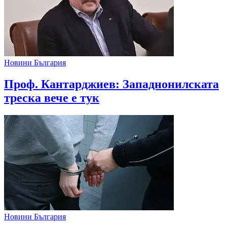
Новини България
Проф. Кантарджиев: Западнонилската
треска вече е тук
Новини България