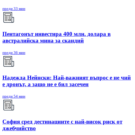
преди 33 мин
Пентагонът инвестира 400 млн. долара в
австралийска мина за скандий
преди 36 мин
Надежда Нейнски: Най-важният въпрос е не чий
е дронът, а защо не е бил засечен
преди 54 мин
София сред дестинациите с най-висок риск от
джебчийство