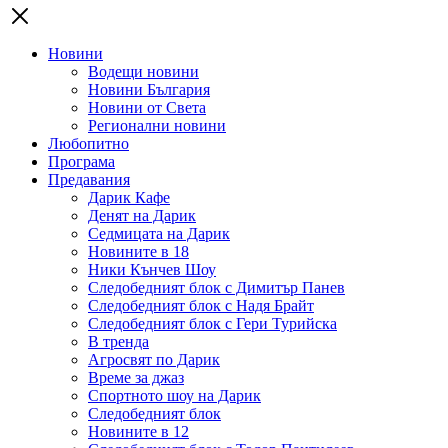
Новини
Водещи новини
Новини България
Новини от Света
Регионални новини
Любопитно
Програма
Предавания
Дарик Кафе
Денят на Дарик
Седмицата на Дарик
Новините в 18
Ники Кънчев Шоу
Следобедният блок с Димитър Панев
Следобедният блок с Надя Брайт
Следобедният блок с Гери Турийска
В тренда
Агросвят по Дарик
Време за джаз
Спортното шоу на Дарик
Следобедният блок
Новините в 12