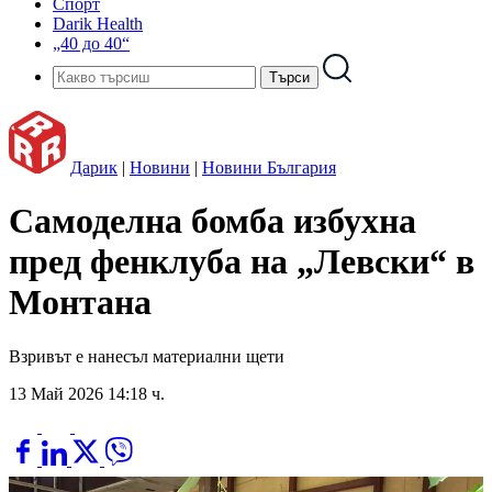
Спорт
Darik Health
„40 до 40“
Дарик
|
Новини
|
Новини България
Самоделна бомба избухна
пред фенклуба на „Левски“ в
Монтана
Взривът е нанесъл материални щети
13 Май 2026 14:18 ч.