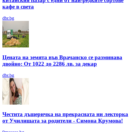
китайския пазар с едни от най-редките сортове
кафе в света
dbr.bg
Цената на земята във Врачанско се разминава
двойно: От 1022 до 2286 лв. за декар
dbr.bg
Честита дъщеричка на прекрасната ни лекторка
от Училищата за родители - Симона Крумова!