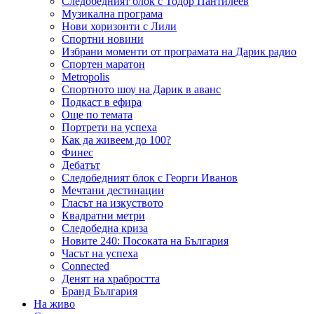
Следобедният блок с Тодор Пантилеев
Музикална програма
Нови хоризонти с Лили
Спортни новини
Избрани моменти от програмата на Дарик радио
Спортен маратон
Metropolis
Спортното шоу на Дарик в аванс
Подкаст в ефира
Още по темата
Портрети на успеха
Как да живеем до 100?
Финес
Дебатът
Следобедният блок с Георги Иванов
Мечтани дестинации
Гласът на изкуството
Квадратни метри
Следобедна криза
Новите 240: Посоката на България
Часът на успеха
Connected
Денят на храбростта
Бранд България
На живо