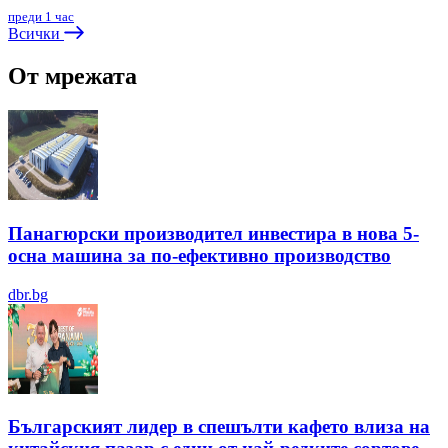
преди 1 час
Всички
От мрежата
Панагюрски производител инвестира в нова 5-
осна машина за по-ефективно производство
dbr.bg
Българският лидер в спешълти кафето влиза на