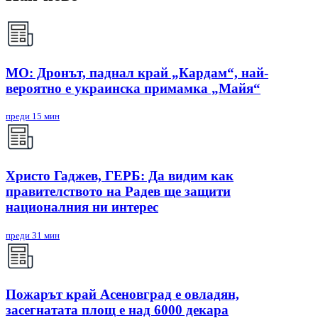
МО: Дронът, паднал край „Кардам“, най-
вероятно е украинска примамка „Майя“
преди 15 мин
Христо Гаджев, ГЕРБ: Да видим как
правителството на Радев ще защити
националния ни интерес
преди 31 мин
Пожарът край Асеновград е овладян,
засегнатата площ е над 6000 декара