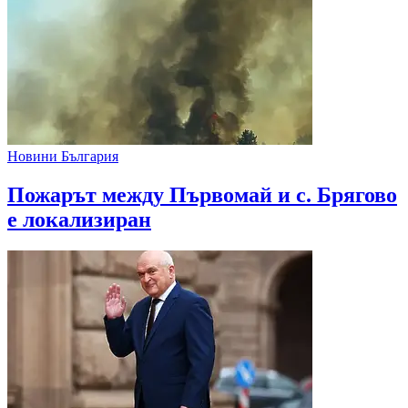
Новини България
Пожарът между Първомай и с. Брягово
е локализиран