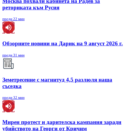
Москва похвали кабинета на Радев за
реториката към Русия
преди 22 мин
Обзорните новини на Дарик на 9 август 2026 г.
преди 31 мин
Земетресение с магнитуд 4,5 разлюля наша
съседка
преди 32 мин
Мирен протест и дарителска кампания заради
убийството на Георги от Кричим