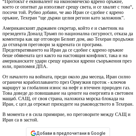
“Протокът е еквивалент на икономическо ядрено оръжие,
което се опитват да използват срещу света, и се хвалят с това“,
посочи той. Рубио добави, че ако Иран се сдобие с ядрено
оръжие, Техеран “ще държи целия регион като заложник”.
Американският държавен секретар, който е и съветник на
президента Доналд Тръмп по национална сигурност, отказа да
коментира как ще отговори Белият дом, ако Техеран продължи
да отхвърля преговори за ядрената си програма.
Предотвратяването на Иран да се сдобие с ядрено оръжие
беше обявената цел както на настоящия конфликт, така и на
американските удари срещу ирански ядрени съоръжения през
юли, припомня ДПА.
От началото на войната, преди около два месеца, Иран силно
ограничи корабоплаването през Ормузкия проток - ключов
маршрут за глобалния износ на нефт и втечнен природен газ.
Това доведе до повишаване на цените на енергията в световен
мащаб. САЩ, от своя страна, наложиха морска блокада на
Иран, с цел да отрежат приходите на ръководството в Техеран.
В момента е в сила примирие, но преговорите между САЩ и
Иран са в застой.
Добави в предпочитани в Google