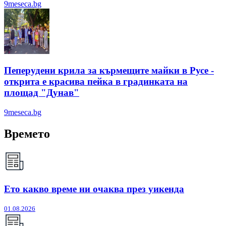
9meseca.bg
Пеперудени крила за кърмещите майки в Русе -
открита е красива пейка в градинката на
площад "Дунав"
9meseca.bg
Времето
Ето какво време ни очаква през уикенда
01.08.2026