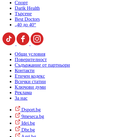
Спорт
Darik Health
Търсене
Best Doctors
„40 до 40“
Общи условия
Поверителност
Съдържание от партньори
Контакти
Етичен кодекс
Всички статии
Ключови думи
Реклама
За нас
Dsport.bg
9meseca.bg
Idei.bg
Dbr.bg
Agri.bg