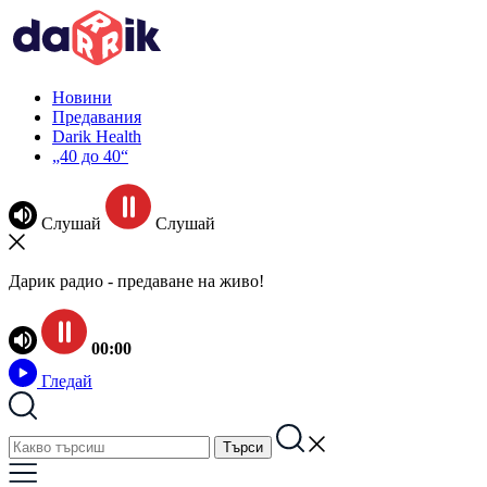
Новини
Предавания
Darik Health
„40 до 40“
Слушай
Слушай
Дарик радио - предаване на живо!
00:00
Гледай