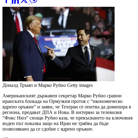
Доналд Тръмп и Марко Рубио
Getty images
Американският държавен секретар Марко Рубио сравни
иранската блокада на Ормузкия проток с “икономическо
ядрено оръжие” и заяви, че Техеран се опитва да доминира в
региона, предават ДПА и Нова. В интервю за телевизия
“Фокс Нюз” снощи Рубио каза, че прекъсването на ключовия
воден път показва защо на Иран не трябва да бъде
позволявано да се сдобие с ядрено оръжие.