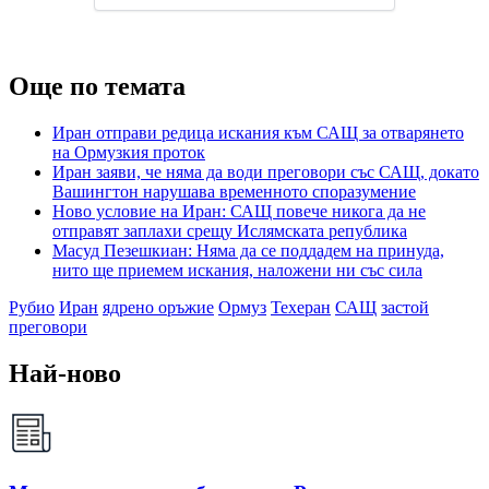
Още по темата
Иран отправи редица искания към САЩ за отварянето
на Ормузкия проток
Иран заяви, че няма да води преговори със САЩ, докато
Вашингтон нарушава временното споразумение
Ново условие на Иран: САЩ повече никога да не
отправят заплахи срещу Ислямската република
Масуд Пезешкиан: Няма да се поддадем на принуда,
нито ще приемем искания, наложени ни със сила
Рубио
Иран
ядрено оръжие
Ормуз
Техеран
САЩ
застой
преговори
Най-ново