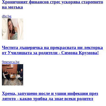
Хроничният финансов стрес ускорява стареенето
на мозъка
dbr.bg
Честита дъщеричка на прекрасната ни лекторка
от Училищата за родители - Симона Крумова!
9meseca.bg
Хрема, запушено носле и ушни инфекции през
лятотo - какво трябва да знае всеки родител