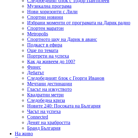
Следобедният блок с Тодор Пантилеев
Музикална програма
Нови хоризонти с Лили
Спортни новини
Избрани моменти от програмата на Дарик радио
Спортен маратон
Metropolis
Спортното шоу на Дарик в аванс
Подкаст в ефира
Още по темата
Портрети на успеха
Как да живеем до 100?
Финес
Дебатът
Следобедният блок с Георги Иванов
Мечтани дестинации
Гласът на изкуството
Квадратни метри
Следобедна криза
Новите 240: Посоката на България
Часът на успеха
Connected
Денят на храбростта
Бранд България
На живо