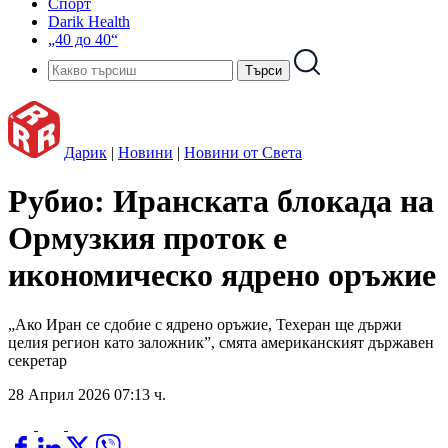
Спорт
Darik Health
„40 до 40“
Дарик
|
Новини
|
Новини от Света
Рубио: Иранската блокада на
Ормузкия проток е
икономическо ядрено оръжие
„Ако Иран се сдобие с ядрено оръжие, Техеран ще държи
целия регион като заложник”, смята американският държавен
секретар
28 Април 2026 07:13 ч.