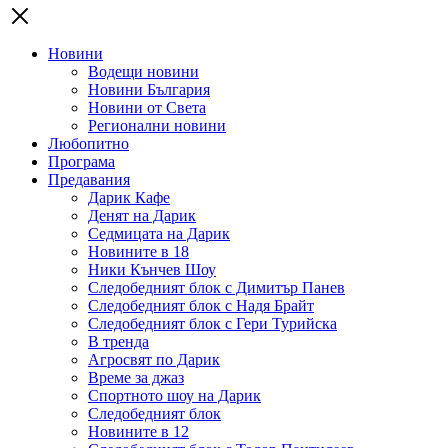
Новини
Водещи новини
Новини България
Новини от Света
Регионални новини
Любопитно
Програма
Предавания
Дарик Кафе
Денят на Дарик
Седмицата на Дарик
Новините в 18
Ники Кънчев Шоу
Следобедният блок с Димитър Панев
Следобедният блок с Надя Брайт
Следобедният блок с Гери Турийска
В тренда
Агросвят по Дарик
Време за джаз
Спортното шоу на Дарик
Следобедният блок
Новините в 12