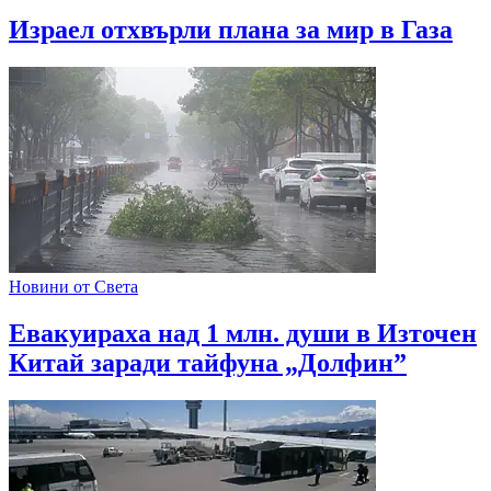
Израел отхвърли плана за мир в Газа
Новини от Света
Евакуираха над 1 млн. души в Източен
Китай заради тайфуна „Долфин”