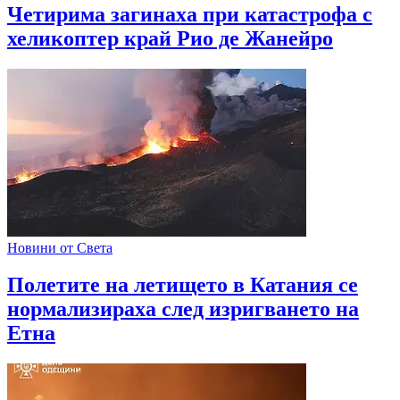
Четирима загинаха при катастрофа с
хеликоптер край Рио де Жанейро
Новини от Света
Полетите на летището в Катания се
нормализираха след изригването на
Етна