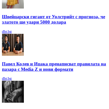
Швейцарски гигант от Уолстрийт с прогноза, че
златото ще удари 5000 долара
dbr.bg
Павел Колев и Ицака пренаписват правилата на
пазара с Media Z и нови формати
dbr.bg