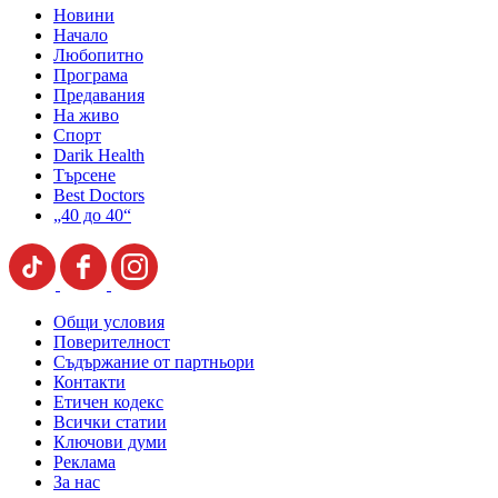
Новини
Начало
Любопитно
Програма
Предавания
На живо
Спорт
Darik Health
Търсене
Best Doctors
„40 до 40“
Общи условия
Поверителност
Съдържание от партньори
Контакти
Етичен кодекс
Всички статии
Ключови думи
Реклама
За нас