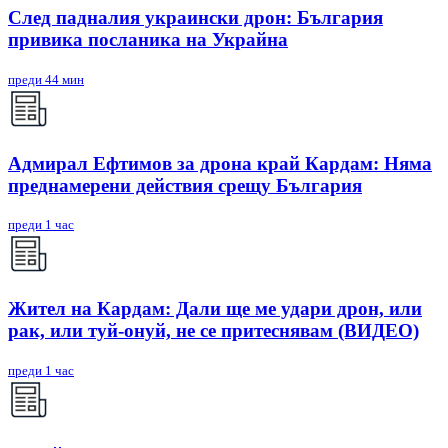
След падналия украински дрон: България
привика посланика на Украйна
преди 44 мин
Адмирал Ефтимов за дрона край Кардам: Няма
преднамерени действия срещу България
преди 1 час
Жител на Кардам: Дали ще ме удари дрон, или
рак, или туй-онуй, не се притеснявам (ВИДЕО)
преди 1 час