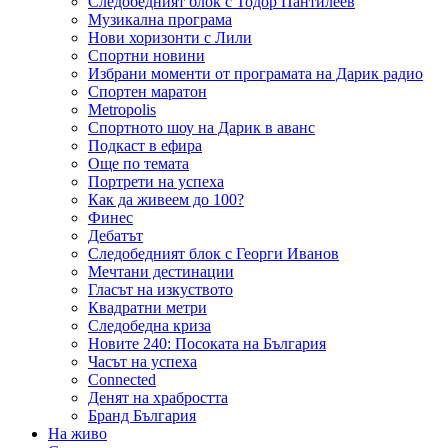
Следобедният блок с Тодор Пантилеев
Музикална програма
Нови хоризонти с Лили
Спортни новини
Избрани моменти от програмата на Дарик радио
Спортен маратон
Metropolis
Спортното шоу на Дарик в аванс
Подкаст в ефира
Още по темата
Портрети на успеха
Как да живеем до 100?
Финес
Дебатът
Следобедният блок с Георги Иванов
Мечтани дестинации
Гласът на изкуството
Квадратни метри
Следобедна криза
Новите 240: Посоката на България
Часът на успеха
Connected
Денят на храбростта
Бранд България
На живо