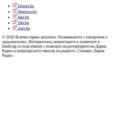
Dsport.bg
9meseca.bg
Idei.bg
Dbr.bg
Agri.bg
© 2026 Всички права запазени. Позоваването с хиперлинк е
задължително. Интервютата, коментарите и новините в
Darik.bg са подготвени с помощта на репортерите на Дарик
Радио и новинарските емисии на радиото. Снимки: Дарик
Радио.