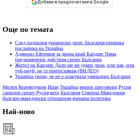
Добави в предпочитани в Google
Още по темата
След падналия украински дрон: България привика
посланика на Украйна
Адмирал Ефтимов за дрона край Кардам: Няма
преднамерени действия срещу България
Жител на Кардам: Дали ще ме удари дрон, или рак, или
туй-онуй, не се притеснявам (ВИДЕО)
Украйна увери, че не е атакувала умишлено България
Милен Керемедчиев
Иран
Украйна
мирни преговори
Русия
санкции срещу Русия
вето
България
Северна Македония
българо-македонски отношения
външна политика
Най-ново