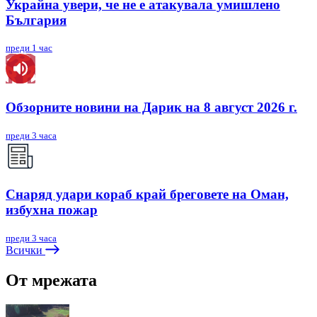
Украйна увери, че не е атакувала умишлено
България
преди 1 час
Обзорните новини на Дарик на 8 август 2026 г.
преди 3 часа
Снаряд удари кораб край бреговете на Оман,
избухна пожар
преди 3 часа
Всички
От мрежата