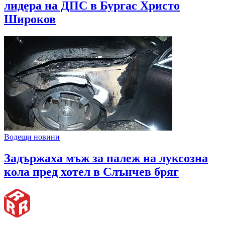
лидера на ДПС в Бургас Христо
Широков
Водещи новини
Задържаха мъж за палеж на луксозна
кола пред хотел в Слънчев бряг