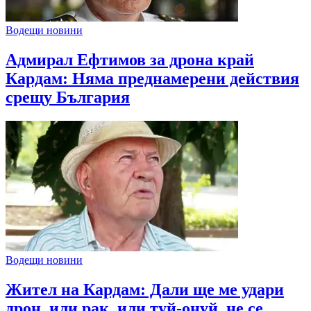
Водещи новини
Адмирал Ефтимов за дрона край
Кардам: Няма преднамерени действия
срещу България
Водещи новини
Жител на Кардам: Дали ще ме удари
дрон, или рак, или туй-онуй, не се