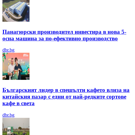
Панагюрски производител инвестира в нова 5-
осна машина за по-ефективно производство
dbr.bg
Българският лидер в спешълти кафето влиза на
китайския пазар с едни от най-редките сортове
кафе в света
dbr.bg