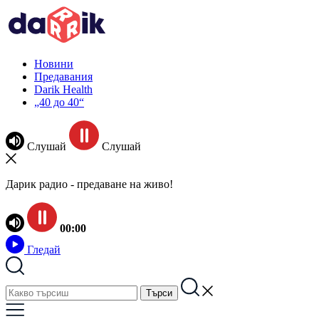
Новини
Предавания
Darik Health
„40 до 40“
Слушай
Слушай
Дарик радио - предаване на живо!
00:00
Гледай