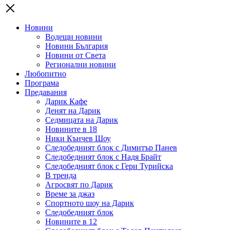
Новини
Водещи новини
Новини България
Новини от Света
Регионални новини
Любопитно
Програма
Предавания
Дарик Кафе
Денят на Дарик
Седмицата на Дарик
Новините в 18
Ники Кънчев Шоу
Следобедният блок с Димитър Панев
Следобедният блок с Надя Брайт
Следобедният блок с Гери Турийска
В тренда
Агросвят по Дарик
Време за джаз
Спортното шоу на Дарик
Следобедният блок
Новините в 12