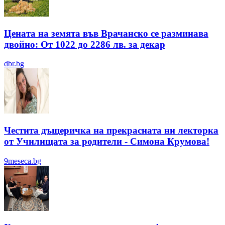
Цената на земята във Врачанско се разминава
двойно: От 1022 до 2286 лв. за декар
dbr.bg
Честита дъщеричка на прекрасната ни лекторка
от Училищата за родители - Симона Крумова!
9meseca.bg