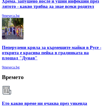
Хрема, запушено носле и ушни инфекции през
лятотo - какво трябва да знае всеки родител
9meseca.bg
Пеперудени крила за кърмещите майки в Русе -
открита е красива пейка в градинката на
площад "Дунав"
9meseca.bg
Времето
Ето какво време ни очаква през уикенда