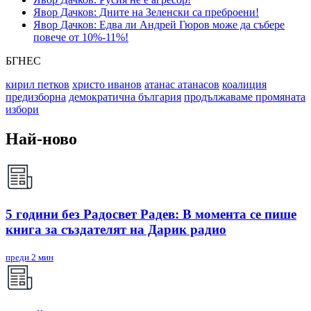
Явор Дачков: Дните на Зеленски са преброени!
Явор Дачков: Едва ли Андрей Гюров може да събере
повече от 10%-11%!
БГНЕС
кирил петков
христо иванов
атанас атанасов
коалиция
предизборна
демократична българия
продължаваме промяната
избори
Най-ново
5 години без Радосвет Радев: В момента се пише
книга за създателят на Дарик радио
преди 2 мин