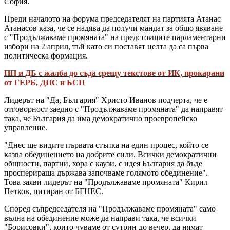
София.
Преди началото на форума председателят на партията Атанас
Атанасов каза, че се надява да получи мандат за общо явяване
с "Продължаваме промяната" на предстоящите парламентарни
избори на 2 април, тъй като си поставят целта да са първа
политическа формация.
ПП и ДБ с жалба до съда срещу текстове от ИК, прокарани
от ГЕРБ, ДПС и БСП
Лидерът на "Да, България" Христо Иванов подчерта, че е
отговорност заедно с "Продължаваме промяната" да направят
така, че България да има демократично проевропейско
управление.
"Днес ще видите първата стъпка на един процес, който се
казва обединението на добрите сили. Всички демократични
общности, партии, хора с каузи, с идея България да бъде
просперираща държава започваме голямото обединение".
Това заяви лидерът на "Продължаваме промяната" Кирил
Петков, цитиран от БГНЕС.
Според съпредседателя на "Продължаваме промяната" само
вълна на обединение може да направи така, че всички
"Борисовки", които чуваме от сутрин до вечер, да нямат