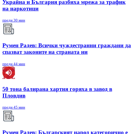
Украйна и България разбиха мрежа за трафик
на наркотици
преди 30 мин
Румен Радев: Всички чуждестранни граждани да
спазват законите на страната ни
преди 44 мин
50 тона балирана хартия горяха в завод в
Пловдив
преди 45 мин
Румен Радев: Българският народ категорично е