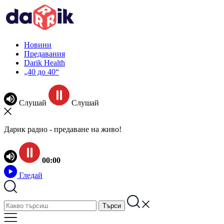
Новини
Предавания
Darik Health
„40 до 40“
Слушай
Слушай
Дарик радио - предаване на живо!
00:00
Гледай