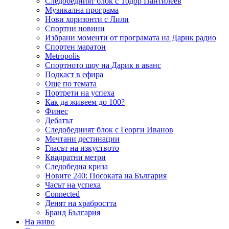
Следобедният блок с Тодор Пантилеев
Музикална програма
Нови хоризонти с Лили
Спортни новини
Избрани моменти от програмата на Дарик радио
Спортен маратон
Metropolis
Спортното шоу на Дарик в аванс
Подкаст в ефира
Още по темата
Портрети на успеха
Как да живеем до 100?
Финес
Дебатът
Следобедният блок с Георги Иванов
Мечтани дестинации
Гласът на изкуството
Квадратни метри
Следобедна криза
Новите 240: Посоката на България
Часът на успеха
Connected
Денят на храбростта
Бранд България
На живо