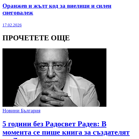
Оранжев и жълт код за виелици и силен
снеговалеж
17.02.2026
ПРОЧЕТЕТЕ ОЩЕ
Новини България
5 години без Радосвет Радев: В
момента се пише книга за създателят