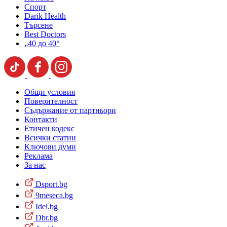
Спорт
Darik Health
Търсене
Best Doctors
„40 до 40“
Общи условия
Поверителност
Съдържание от партньори
Контакти
Етичен кодекс
Всички статии
Ключови думи
Реклама
За нас
Dsport.bg
9meseca.bg
Idei.bg
Dbr.bg