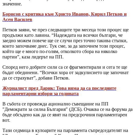
значение.
Борисов с критика към Христо Иванов, Кирил Петков и
Асен Василев
Петков заяви, че през следващите три месеца този процес ще
продължи като лавина. “Надеждата на всички българи, че
заедно можем повече ще се случи през точно такива стъпки,
които започваме днес. Тук сме, за да започнем този процес,
който ще е много по-голям, отколкото сбора на няколко
партии”, каза лидерът на ПП.
Според него добрите сили са се фрагментирали и сега те ще
бъдат обединени. “Всички хора от задкулисието ще започнат
да се страхуват”, добави Петков.
Журналист пред Дарик: Това няма да са последните
парламентарни избори за годината
В събота се провежда ационално съвещание на ПП
"Демократи за силна България" (ДСБ). Очаква се на форума да
бъде обсъдено как да се явят на предсрочния парламентарен
вот.
Тази седмица в кулоарите на парламента съпредседателят на