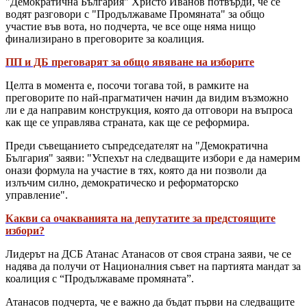
"Демократична България" Христо Иванов потвърди, че се
водят разговори с "Продължаваме Промяната" за общо
участие във вота, но подчерта, че все още няма нищо
финализирано в преговорите за коалиция.
ПП и ДБ преговарят за общо явяване на изборите
Целта в момента е, посочи тогава той, в рамките на
преговорите по най-прагматичен начин да видим възможно
ли е да направим конструкция, която да отговори на въпроса
как ще се управлява страната, как ще се реформира.
Преди съвещанието съпредседателят на "Демократична
България" заяви: "Успехът на следващите избори е да намерим
онази формула на участие в тях, която да ни позволи да
излъчим силно, демократическо и реформаторско
управление".
Какви са очакванията на депутатите за предстоящите
избори?
Лидерът на ДСБ Атанас Атанасов от своя страна заяви, че се
надява да получи от Националния съвет на партията мандат за
коалиция с “Продължаваме промяната”.
Атанасов подчерта, че е важно да бъдат първи на следващите