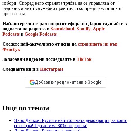
избори. Според него страната трябва да се управлява от
редовно, а не от служебно правителство преди местния вот
през есента.
Най-интересните разговори от ефира на Дарик слушайте в
подкаста на радиото в
Soundcloud
,
Spotify
,
Apple
Podcasts
и
Google Podcasts
Следете най-актуалното от деня на
страницата ни във
Фейсбук
За забавни видеа ни последвайте в
TikTok
Следвайте ни и в
Инстаграм
Добави в предпочитани в Google
Още по темата
Явор Дачков: Русия е най-голямата демокрация, за която
се сещам! Путин има 80% подкрепа!
Явор Дачков: Русия не е агресор!