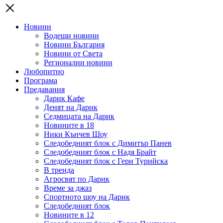
Новини
Водещи новини
Новини България
Новини от Света
Регионални новини
Любопитно
Програма
Предавания
Дарик Кафе
Денят на Дарик
Седмицата на Дарик
Новините в 18
Ники Кънчев Шоу
Следобедният блок с Димитър Панев
Следобедният блок с Надя Брайт
Следобедният блок с Гери Турийска
В тренда
Агросвят по Дарик
Време за джаз
Спортното шоу на Дарик
Следобедният блок
Новините в 12