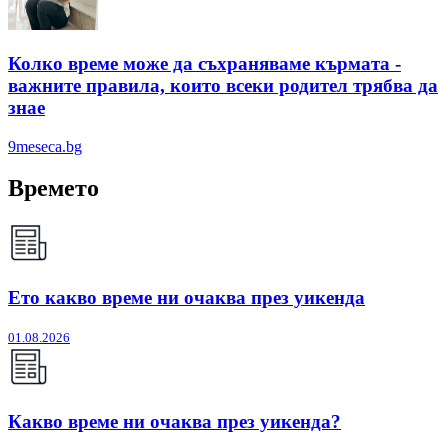
Колко време може да съхраняваме кърмата -
важните правила, които всеки родител трябва да
знае
9meseca.bg
Времето
Ето какво време ни очаква през уикенда
01.08.2026
Какво време ни очаква през уикенда?