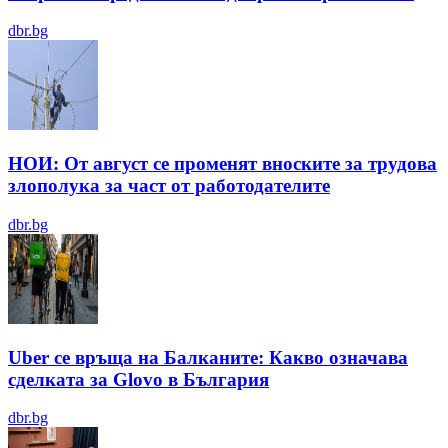
dbr.bg
НОИ: От август се променят вноските за трудова
злополука за част от работодателите
dbr.bg
Uber се връща на Балканите: Какво означава
сделката за Glovo в България
dbr.bg