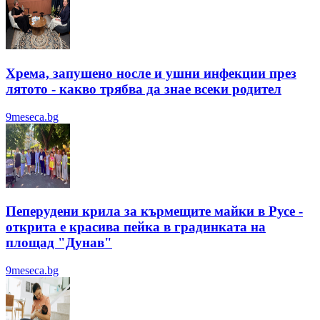
Хрема, запушено носле и ушни инфекции през
лятотo - какво трябва да знае всеки родител
9meseca.bg
Пеперудени крила за кърмещите майки в Русе -
открита е красива пейка в градинката на
площад "Дунав"
9meseca.bg