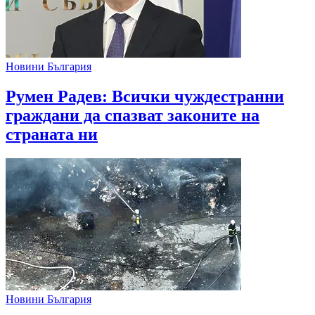
Новини България
Румен Радев: Всички чуждестранни
граждани да спазват законите на
страната ни
Новини България