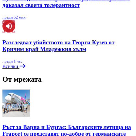
доказал своята толерантност
преди 52 мин
Разследват убийството на Георги Кузев от
Кричим край Младежкия хълм
преди 1 час
Всички
От мрежата
Ръст за Варна и Бургас: Българските летища на
Fraport се представят по-добре от германските