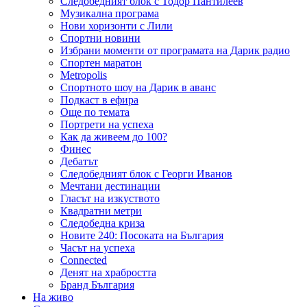
Следобедният блок с Тодор Пантилеев
Музикална програма
Нови хоризонти с Лили
Спортни новини
Избрани моменти от програмата на Дарик радио
Спортен маратон
Metropolis
Спортното шоу на Дарик в аванс
Подкаст в ефира
Още по темата
Портрети на успеха
Как да живеем до 100?
Финес
Дебатът
Следобедният блок с Георги Иванов
Мечтани дестинации
Гласът на изкуството
Квадратни метри
Следобедна криза
Новите 240: Посоката на България
Часът на успеха
Connected
Денят на храбростта
Бранд България
На живо