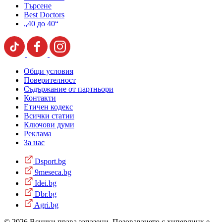
Търсене
Best Doctors
„40 до 40“
Общи условия
Поверителност
Съдържание от партньори
Контакти
Етичен кодекс
Всички статии
Ключови думи
Реклама
За нас
Dsport.bg
9meseca.bg
Idei.bg
Dbr.bg
Agri.bg
© 2026 Всички права запазени. Позоваването с хиперлинк е