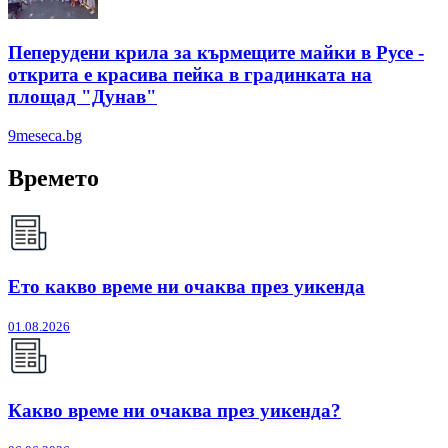
Пеперудени крила за кърмещите майки в Русе -
открита е красива пейка в градинката на
площад "Дунав"
9meseca.bg
Времето
Ето какво време ни очаква през уикенда
01.08.2026
Какво време ни очаква през уикенда?