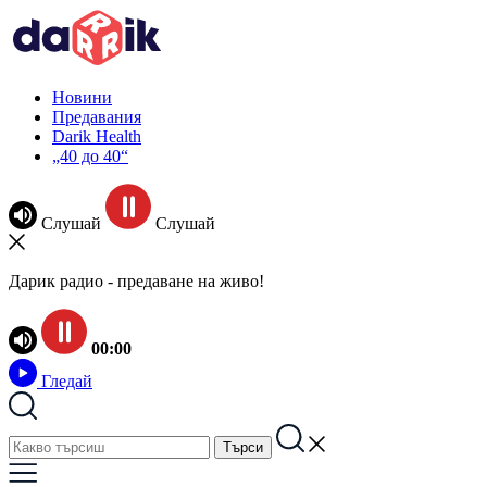
Новини
Предавания
Darik Health
„40 до 40“
Слушай
Слушай
Дарик радио - предаване на живо!
00:00
Гледай