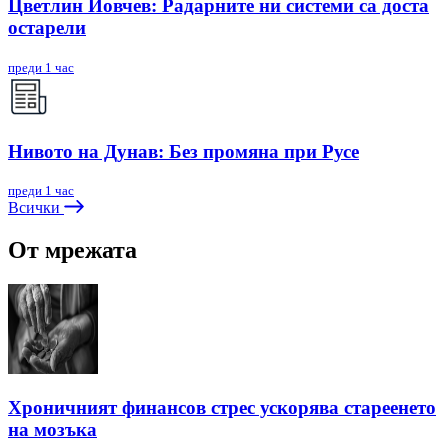
Цветлин Йовчев: Радарните ни системи са доста
остарели
преди 1 час
Нивото на Дунав: Без промяна при Русе
преди 1 час
Всички
От мрежата
Хроничният финансов стрес ускорява стареенето
на мозъка