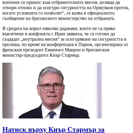
военния си принос към отбранителната мисия, целяща да
отвори отново и да осигури сигурността на Ормузкия проток,
когато условията го позволят“, се казва в официалното
съобщение на британското министерство на отбраната.
В средата на април няколко държави, които не са пряко
въвлечени в конфликта с Иран заявиха, че са готови да
създадат „неутрална мисия“ за осигуряване на сигурността в
пролива, по време на конференция в Париж, организирана от
френския президент Еманюел Макрон и британския
министър-председател Киър Стармър.
Натиск върху Киър Стармър за