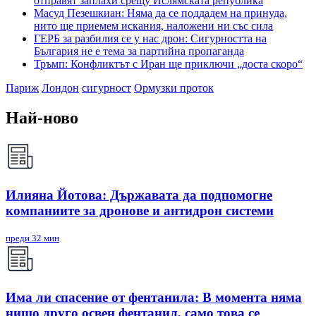
отправят заплахи срещу Ислямската република
Масуд Пезешкиан: Няма да се поддадем на принуда,
нито ще приемем искания, наложени ни със сила
ГЕРБ за разбилия се у нас дрон: Сигурността на
България не е тема за партийна пропаганда
Тръмп: Конфликтът с Иран ще приключи „доста скоро“
Париж
Лондон
сигурност
Ормузки проток
Най-ново
Илияна Йотова: Държавата да подпомогне
компаниите за дронове и антидрон системи
преди 32 мин
Има ли спасение от фентанила: В момента няма
нищо друго освен фентанил, само това се