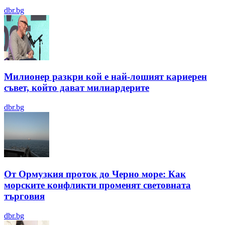
dbr.bg
Милионер разкри кой е най-лошият кариерен
съвет, който дават милиардерите
dbr.bg
От Ормузкия проток до Черно море: Как
морските конфликти променят световната
търговия
dbr.bg