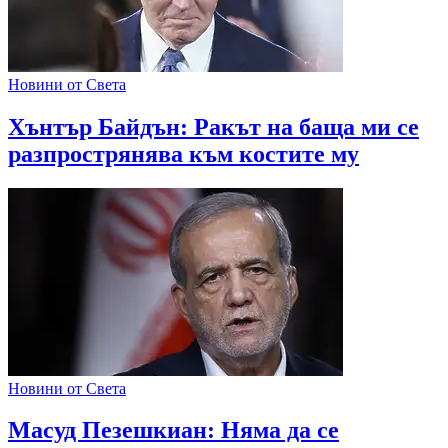
Новини от Света
Хънтър Байдън: Ракът на баща ми се
разпрострянява към костите му
Новини от Света
Масуд Пезешкиан: Няма да се