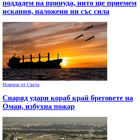
поддадем на принуда, нито ще приемем
искания, наложени ни със сила
Новини от Света
Снаряд удари кораб край бреговете на
Оман, избухна пожар