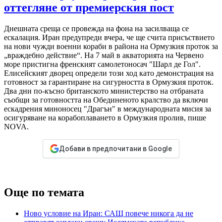
оттегляне от премиерския пост
Днешната среща се провежда на фона на засилваща се
ескалация. Иран предупреди вчера, че ще счита присъствието
на нови чужди военни кораби в района на Ормузкия проток за
„враждебно действие“. На 7 май в акваторията на Червено
море пристигна френският самолетоносач "Шарл де Гол".
Елисейският дворец определи този ход като демонстрация на
готовност за гарантиране на сигурността в Ормузкия проток.
Два дни по-късно британското министерство на отбраната
съобщи за готовността на Обединеното кралство да включи
ескадрения миноносец "Драгън" в международната мисия за
осигуряване на корабоплаването в Ормузкия пролив, пише
NOVA.
Добави в предпочитани в Google
Още по темата
Ново условие на Иран: САЩ повече никога да не