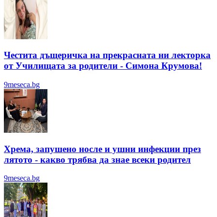
Честита дъщеричка на прекрасната ни лекторка
от Училищата за родители - Симона Крумова!
9meseca.bg
Хрема, запушено носле и ушни инфекции през
лятотo - какво трябва да знае всеки родител
9meseca.bg