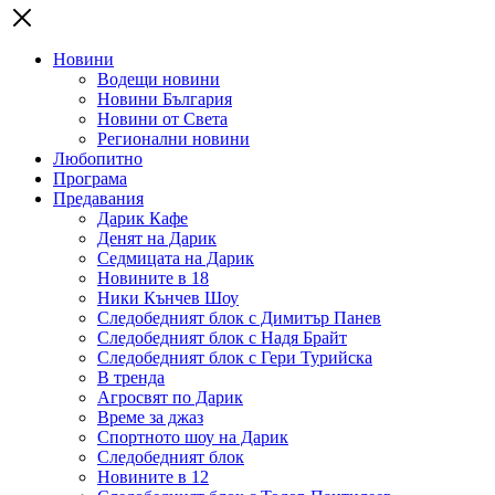
Новини
Водещи новини
Новини България
Новини от Света
Регионални новини
Любопитно
Програма
Предавания
Дарик Кафе
Денят на Дарик
Седмицата на Дарик
Новините в 18
Ники Кънчев Шоу
Следобедният блок с Димитър Панев
Следобедният блок с Надя Брайт
Следобедният блок с Гери Турийска
В тренда
Агросвят по Дарик
Време за джаз
Спортното шоу на Дарик
Следобедният блок
Новините в 12