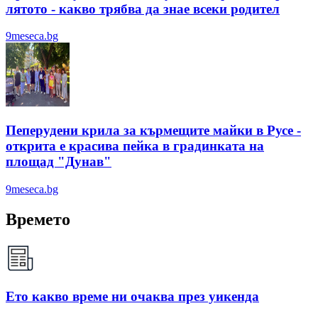
лятотo - какво трябва да знае всеки родител
9meseca.bg
Пеперудени крила за кърмещите майки в Русе -
открита е красива пейка в градинката на
площад "Дунав"
9meseca.bg
Времето
Ето какво време ни очаква през уикенда