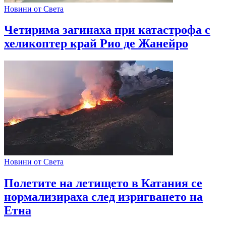
Новини от Света
Четирима загинаха при катастрофа с
хеликоптер край Рио де Жанейро
Новини от Света
Полетите на летището в Катания се
нормализираха след изригването на
Етна