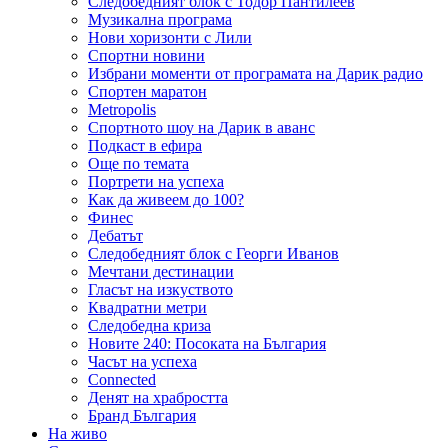
Следобедният блок с Тодор Пантилеев
Музикална програма
Нови хоризонти с Лили
Спортни новини
Избрани моменти от програмата на Дарик радио
Спортен маратон
Metropolis
Спортното шоу на Дарик в аванс
Подкаст в ефира
Още по темата
Портрети на успеха
Как да живеем до 100?
Финес
Дебатът
Следобедният блок с Георги Иванов
Мечтани дестинации
Гласът на изкуството
Квадратни метри
Следобедна криза
Новите 240: Посоката на България
Часът на успеха
Connected
Денят на храбростта
Бранд България
На живо