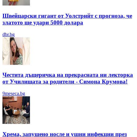
Швейцарски гигант от Уолстрийт с прогноза, че
златото ще удари 5000 долара
dbr.bg
Честита дъщеричка на прекрасната ни лекторка
от Училищата за родители - Симона Крумова!
9meseca.bg
Хрема, запушено носле и ушни инфекции през