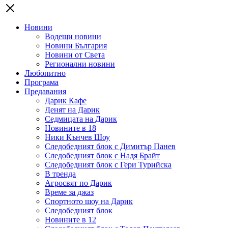
Новини
Водещи новини
Новини България
Новини от Света
Регионални новини
Любопитно
Програма
Предавания
Дарик Кафе
Денят на Дарик
Седмицата на Дарик
Новините в 18
Ники Кънчев Шоу
Следобедният блок с Димитър Панев
Следобедният блок с Надя Брайт
Следобедният блок с Гери Турийска
В тренда
Агросвят по Дарик
Време за джаз
Спортното шоу на Дарик
Следобедният блок
Новините в 12