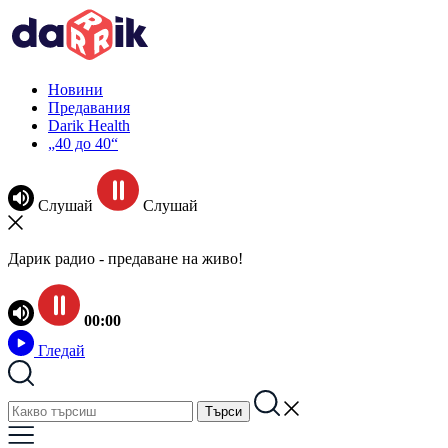
Новини
Предавания
Darik Health
„40 до 40“
Слушай
Слушай
Дарик радио - предаване на живо!
00:00
Гледай