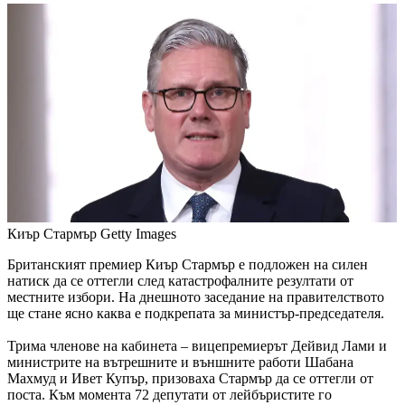
Киър Стармър
Getty Images
Британският премиер Киър Стармър е подложен на силен
натиск да се оттегли след катастрофалните резултати от
местните избори. На днешното заседание на правителството
ще стане ясно каква е подкрепата за министър-председателя.
Трима членове на кабинета – вицепремиерът Дейвид Лами и
министрите на вътрешните и външните работи Шабана
Махмуд и Ивет Купър, призоваха Стармър да се оттегли от
поста. Към момента 72 депутати от лейбъристите го