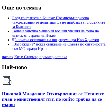
Още по темата
След конфликта в Банско: Премиерът призова
чуждестранните политици да не прибързват с оценките
за България
Тайван започна мащабни военни учения на фона на
натиск от страна на Пекин
ДБ поиска оставката на вицепремиера Иво Христов
„Възраждане“ искат свикване на Съвета по сигурността
към МС заради Иран
натиск
Киър Стармър
премиер
оставка
Най-ново
Николай Младенов: Отхвърленият от Нетаняху
план е единственият път, по който трябва да се
върви