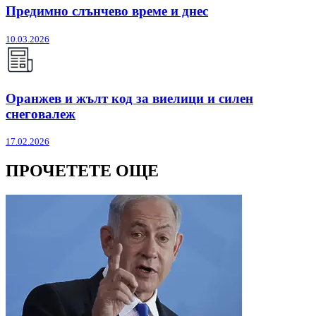
Предимно слънчево време и днес
10.03.2026
Оранжев и жълт код за виелици и силен
снеговалеж
17.02.2026
ПРОЧЕТЕТЕ ОЩЕ