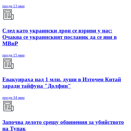
преди 13 мин
След като украински дрон се взриви у нас:
Очаква се украинският посланик да се яви в
МВнР
преди 15 мин
Евакуираха над 1 млн. души в Източен Китай
заради тайфуна "Долфин"
преди 34 мин
Започва делото срещу обвинения за убийството
на Тупак