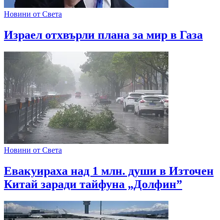
Новини от Света
Израел отхвърли плана за мир в Газа
Новини от Света
Евакуираха над 1 млн. души в Източен
Китай заради тайфуна „Долфин”