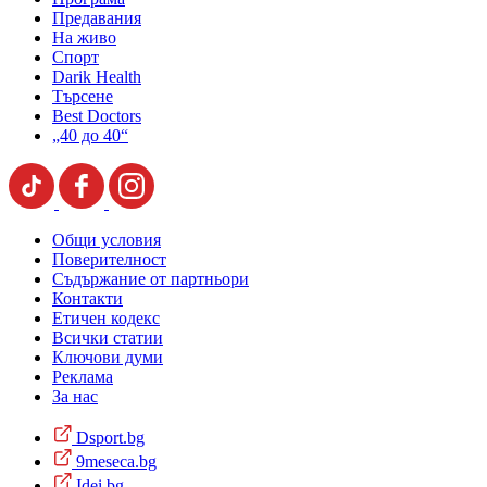
Предавания
На живо
Спорт
Darik Health
Търсене
Best Doctors
„40 до 40“
Общи условия
Поверителност
Съдържание от партньори
Контакти
Етичен кодекс
Всички статии
Ключови думи
Реклама
За нас
Dsport.bg
9meseca.bg
Idei.bg