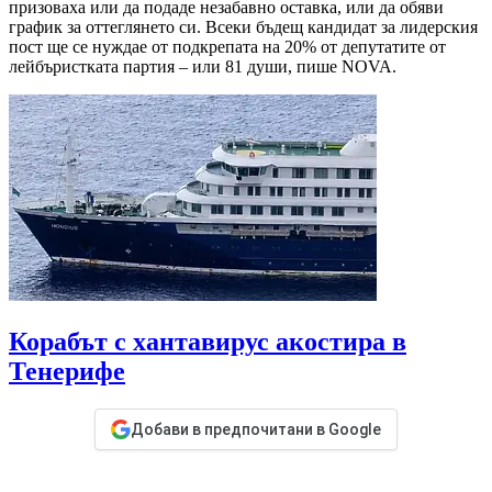
призоваха или да подаде незабавно оставка, или да обяви
график за оттеглянето си. Всеки бъдещ кандидат за лидерския
пост ще се нуждае от подкрепата на 20% от депутатите от
лейбъристката партия – или 81 души, пише NOVA.
Корабът с хантавирус акостира в
Тенерифе
Добави в предпочитани в Google