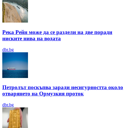
Река Рейн може да се раздели на две поради
ниските нива на водата
dbr.bg
Петролът поскъпва заради несигурността около
отварянето на Ормузкия проток
dbr.bg