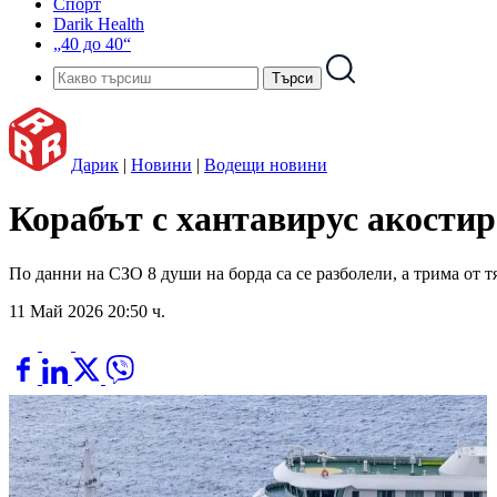
Спорт
Darik Health
„40 до 40“
Дарик
|
Новини
|
Водещи новини
Корабът с хантавирус акостир
По данни на СЗО 8 души на борда са се разболели, а трима от т
11 Май 2026 20:50 ч.