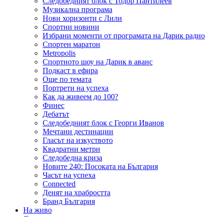
Следобедният блок с Тодор Пантилеев
Музикална програма
Нови хоризонти с Лили
Спортни новини
Избрани моменти от програмата на Дарик радио
Спортен маратон
Metropolis
Спортното шоу на Дарик в аванс
Подкаст в ефира
Още по темата
Портрети на успеха
Как да живеем до 100?
Финес
Дебатът
Следобедният блок с Георги Иванов
Мечтани дестинации
Гласът на изкуството
Квадратни метри
Следобедна криза
Новите 240: Посоката на България
Часът на успеха
Connected
Денят на храбростта
Бранд България
На живо