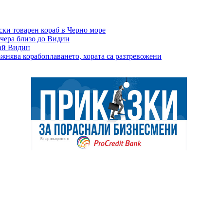
ски товарен кораб в Черно море
вчера близо до Видин
рай Видин
ожнява корабоплаването, хората са разтревожени