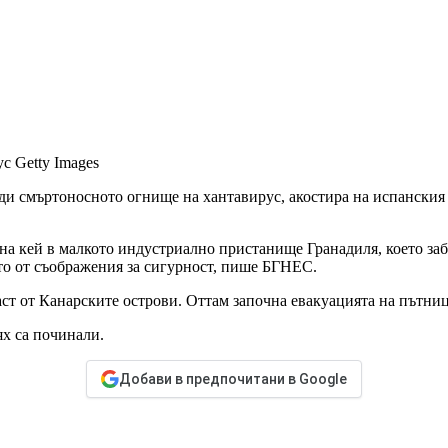
ус
Getty Images
ади смъртоносното огнище на хантавирус, акостира на испански
а кей в малкото индустриално пристанище Гранадиля, което заб
ето от съображения за сигурност, пише БГНЕС.
аст от Канарските острови. Оттам започна евакуацията на пътни
ях са починали.
Добави в предпочитани в Google