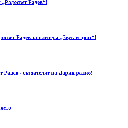
 „Радосвет Радев“!
свет Радев за пленера „Звук и цвят“!
т Радев - създателят на Дарик радио!
място