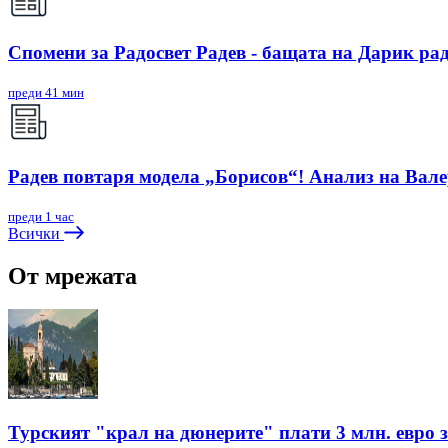
Спомени за Радосвет Радев - бащата на Дарик ра
преди 41 мин
Радев повтаря модела „Борисов“! Анализ на Вал
преди 1 час
Всички
От мрежата
Турският "крал на дюнерите" плати 3 млн. евро з