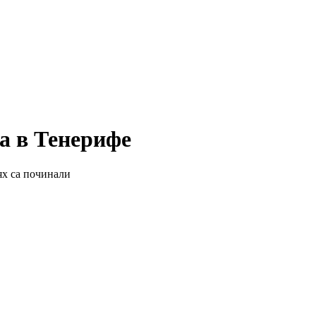
а в Тенерифе
ях са починали