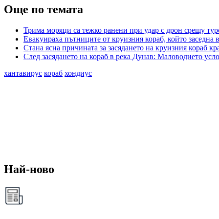
Още по темата
Трима моряци са тежко ранени при удар с дрон срещу тур
Евакуираха пътниците от круизния кораб, който заседна 
Стана ясна причината за засядането на круизния кораб к
След засядането на кораб в река Дунав: Маловодието усл
хантавирус
кораб
хондиус
Най-ново