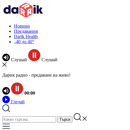
Новини
Предавания
Darik Health
„40 до 40“
Слушай
Слушай
Дарик радио - предаване на живо!
00:00
Гледай