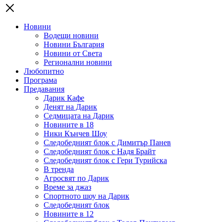
Новини
Водещи новини
Новини България
Новини от Света
Регионални новини
Любопитно
Програма
Предавания
Дарик Кафе
Денят на Дарик
Седмицата на Дарик
Новините в 18
Ники Кънчев Шоу
Следобедният блок с Димитър Панев
Следобедният блок с Надя Брайт
Следобедният блок с Гери Турийска
В тренда
Агросвят по Дарик
Време за джаз
Спортното шоу на Дарик
Следобедният блок
Новините в 12