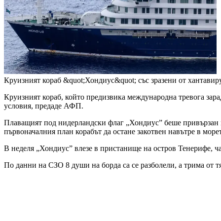
Круизният кораб &quot;Хондиус&quot; със зразени от хантавир
Круизният кораб, който предизвика международна тревога зар
условия, предаде АФП.
Плаващият под нидерландски флаг „Хондиус” беше привързан н
първоначалния план корабът да остане закотвен навътре в мор
В неделя „Хондиус” влезе в пристанище на остров Тенерифе, ч
По данни на СЗО 8 души на борда са се разболели, а трима от т