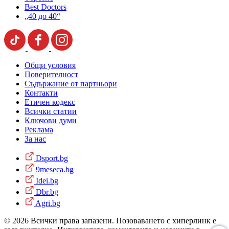
Best Doctors
„40 до 40“
Общи условия
Поверителност
Съдържание от партньори
Контакти
Етичен кодекс
Всички статии
Ключови думи
Реклама
За нас
Dsport.bg
9meseca.bg
Idei.bg
Dbr.bg
Agri.bg
© 2026 Всички права запазени. Позоваването с хиперлинк е