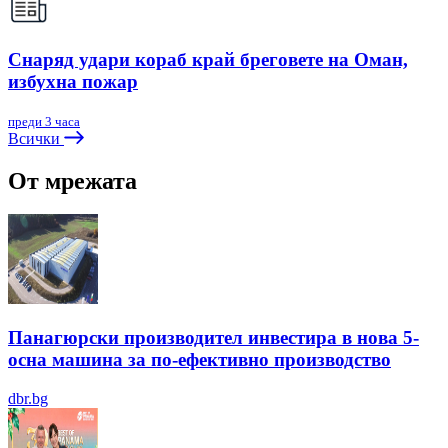
Снаряд удари кораб край бреговете на Оман,
избухна пожар
преди 3 часа
Всички
От мрежата
Панагюрски производител инвестира в нова 5-
осна машина за по-ефективно производство
dbr.bg