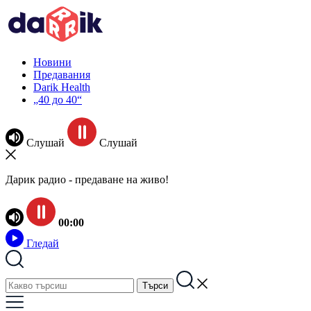
Новини
Предавания
Darik Health
„40 до 40“
Слушай
Слушай
Дарик радио - предаване на живо!
00:00
Гледай