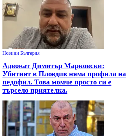
Новини България
Адвокат Димитър Марковски:
Убитият в Пловдив няма профила на
педофил. Това момче просто си е
търсело приятелка.