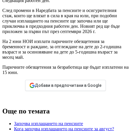
следващия работен ден.
След промени в Наредбата за пенсиите и осигурителния
стаж, които ще влязат в сила в края на юли, при подобни
случаи изплащането на пенсиите ще започва или ще
приключва в предходния работен ден. Новият ред ще бъде
приложен за първи път през септември 2026 г.
На 2 юни НОИ изплати паричните обезщетения за
бременност и раждане, за отглеждане на дете до 2-годишна
възраст и за осиновяване на дете до 5-годишна възраст за
месец май.
Паричните обезщетения за безработица ще бъдат изплатени на
15 юни.
Добави в предпочитани в Google
Още по темата
Започва изплащането на пенсиите
Кога започва изплащането на пенсиите за август?