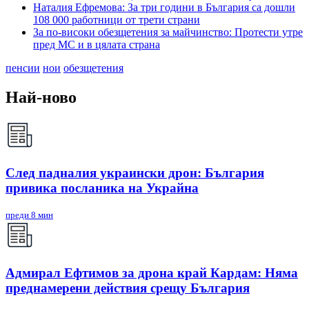
Наталия Ефремова: За три години в България са дошли
108 000 работници от трети страни
За по-високи обезщетения за майчинство: Протести утре
пред МС и в цялата страна
пенсии
нои
обезщетения
Най-ново
След падналия украински дрон: България
привика посланика на Украйна
преди 8 мин
Адмирал Ефтимов за дрона край Кардам: Няма
преднамерени действия срещу България