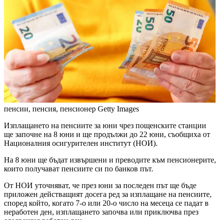
пенсии, пенсия, пенсионер
Getty Images
Изплащането на пенсиите за юни чрез пощенските станции
ще започне на 8 юни и ще продължи до 22 юни, съобщиха от
Националния осигурителен институт (НОИ).
На 8 юни ще бъдат извършени и преводите към пенсионерите,
които получават пенсиите си по банков път.
От НОИ уточняват, че през юни за последен път ще бъде
приложен действащият досега ред за изплащане на пенсиите,
според който, когато 7-о или 20-о число на месеца се падат в
неработен ден, изплащането започва или приключва през