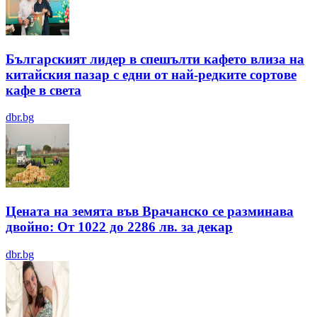
Българският лидер в спешълти кафето влиза на
китайския пазар с едни от най-редките сортове
кафе в света
dbr.bg
Цената на земята във Врачанско се разминава
двойно: От 1022 до 2286 лв. за декар
dbr.bg