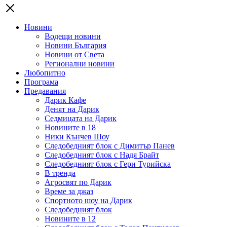
Новини
Водещи новини
Новини България
Новини от Света
Регионални новини
Любопитно
Програма
Предавания
Дарик Кафе
Денят на Дарик
Седмицата на Дарик
Новините в 18
Ники Кънчев Шоу
Следобедният блок с Димитър Панев
Следобедният блок с Надя Брайт
Следобедният блок с Гери Турийска
В тренда
Агросвят по Дарик
Време за джаз
Спортното шоу на Дарик
Следобедният блок
Новините в 12