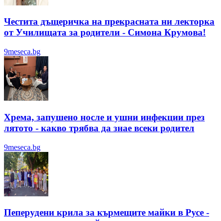
Честита дъщеричка на прекрасната ни лекторка
от Училищата за родители - Симона Крумова!
9meseca.bg
Хрема, запушено носле и ушни инфекции през
лятотo - какво трябва да знае всеки родител
9meseca.bg
Пеперудени крила за кърмещите майки в Русе -