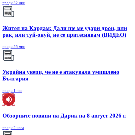
преди 32 мин
Жител на Кардам: Дали ще ме удари дрон, или
рак, или туй-онуй, не се притеснявам (ВИДЕО)
преди 55 мин
Украйна увери, че не е атакувала умишлено
България
преди 1 час
Обзорните новини на Дарик на 8 август 2026 г.
преди 2 часа