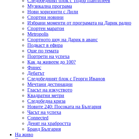
Следобедният блок с Тодор Пантилеев
Музикална програма
Нови хоризонти с Лили
Спортни новини
Избрани моменти от програмата на Дарик радио
Спортен маратон
Metropolis
Спортното шоу на Дарик в аванс
Подкаст в ефира
Още по темата
Портрети на успеха
Как да живеем до 100?
Финес
Дебатът
Следобедният блок с Георги Иванов
Мечтани дестинации
Гласът на изкуството
Квадратни метри
Следобедна криза
Новите 240: Посоката на България
Часът на успеха
Connected
Денят на храбростта
Бранд България
На живо