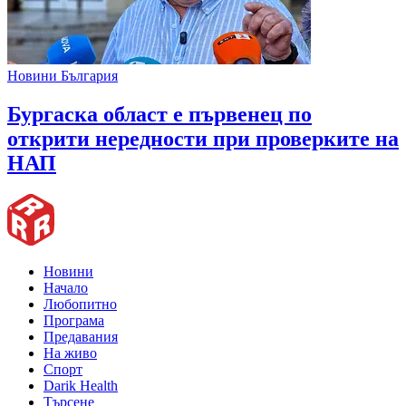
Новини България
Бургаска област е първенец по
открити нередности при проверките на
НАП
Новини
Начало
Любопитно
Програма
Предавания
На живо
Спорт
Darik Health
Търсене