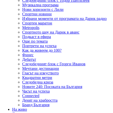
Следобедният блок с Тодор Пантилеев
Музикална програма
Нови хоризонти с Лили
Спортни новини
Избрани моменти от програмата на Дарик радио
Спортен маратон
Metropolis
Спортното шоу на Дарик в аванс
Подкаст в ефира
Още по темата
Портрети на успеха
Как да живеем до 100?
Финес
Дебатът
Следобедният блок с Георги Иванов
Мечтани дестинации
Гласът на изкуството
Квадратни метри
Следобедна криза
Новите 240: Посоката на България
Часът на успеха
Connected
Денят на храбростта
Бранд България
На живо