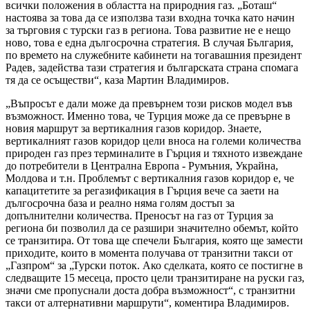
всички положения в областта на природния газ. „Боташ“
настоява за това да се използва тази входна точка като начин
за търговия с турски газ в региона. Това развитие не е нещо
ново, това е една дългосрочна стратегия. В случая България,
по времето на служебните кабинети на тогавашния президент
Радев, задейства тази стратегия и българската страна спомага
тя да се осъществи“, каза Мартин Владимиров.
„Въпросът е дали може да превърнем този рисков модел във
възможност. Именно това, че Турция може да се превърне в
новия маршрут за вертикалния газов коридор. Знаете,
вертикалният газов коридор цели вноса на големи количества
природен газ през терминалите в Гърция и тяхното извеждане
до потребители в Централна Европа - Румъния, Украйна,
Молдова и т.н. Проблемът с вертикалния газов коридор е, че
капацитетите за регазификация в Гърция вече са заети на
дългосрочна база и реално няма голям достъп за
допълнителни количества. Преносът на газ от Турция за
региона би позволил да се разшири значително обемът, който
се транзитира. От това ще спечели България, която ще замести
приходите, които в момента получава от транзитни такси от
„Газпром“ за „Турски поток. Ако сделката, която се постигне в
следващите 15 месеца, просто цели транзитиране на руски газ,
значи сме пропуснали доста добра възможност“, с транзитни
такси от алтернативни маршрути“, коментира Владимиров.