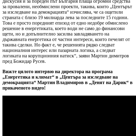
дискусия и за пореден път България плаща огромни средства
за провалени, необмислени проекти, такива, които „Центърът
за изследване на демокрацията“ изчислява, че са ощетили
страната с близо 19 милиарда лева за последните 15 години.
Това е просто поредният епизод от едно недобре обмислено
решение в енергетиката, което води не само до финансови
щети, но и допълнително засилва завладяването на
държавната енергетика от частни интереси, които печелят от
такива сделки. Но факт е, че решенията рядко следват
националния интерес или пазарната логика, а следват
логиката на корупционния натиск“, заяви Мартин димитров
пред Божидар Русев.
Вижте цялото интервю на директора на програма
„Енергетика и климат“ в „Центъра за изследване на
демокрацията“ Мартин Владимиров в „Денят на Дарик“ в
прикаченото видео!