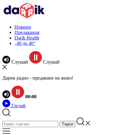
Новини
Предавания
Darik Health
„40 до 40“
Слушай
Слушай
Дарик радио - предаване на живо!
00:00
Гледай