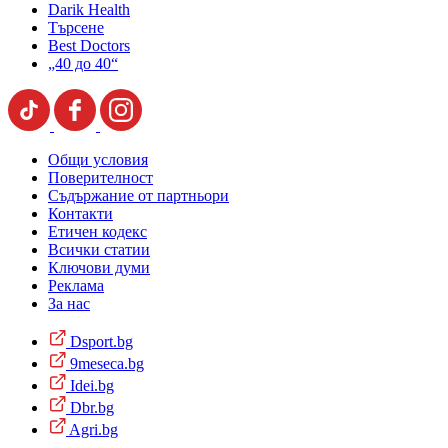
Darik Health
Търсене
Best Doctors
„40 до 40“
Общи условия
Поверителност
Съдържание от партньори
Контакти
Етичен кодекс
Всички статии
Ключови думи
Реклама
За нас
Dsport.bg
9meseca.bg
Idei.bg
Dbr.bg
Agri.bg