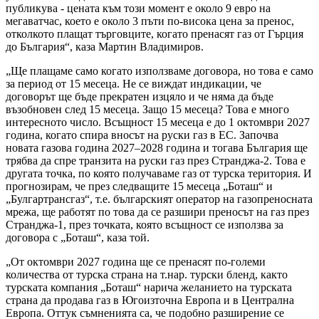
публикува - цената към този момент е около 9 евро на
мегаватчас, което е около 3 пъти по-висока цена за пренос,
отколкото плащат търговците, когато пренасят газ от Гърция
до България“, каза Мартин Владимиров.
„Ще плащаме само когато използваме договора, но това е само
за период от 15 месеца. Не се виждат индикации, че
договорът ще бъде прекратен изцяло и че няма да бъде
възобновен след 15 месеца. Защо 15 месеца? Това е много
интересното число. Всъщност 15 месеца е до 1 октомври 2027
година, когато спира вносът на руски газ в ЕС. Започва
новата газова година 2027–2028 година и тогава България ще
трябва да спре транзита на руски газ през Странджа-2. Това е
другата точка, по която получаваме газ от турска територия. И
прогнозирам, че през следващите 15 месеца „Боташ“ и
„Булгартрансгаз“, т.е. българският оператор на газопреносната
мрежа, ще работят по това да се разшири преносът на газ през
Странджа-1, през точката, която всъщност се използва за
договора с „Боташ“, каза той.
„От октомври 2027 година ще се пренасят по-големи
количества от турска страна на т.нар. турски бленд, както
турската компания „Боташ“ нарича желанието на турската
страна да продава газ в Югоизточна Европа и в Централна
Европа. Оттук съмненията са, че подобно разширение се