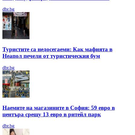
dbr.bg
Туристите са недосегаеми: Как мафията в
Неапол печели от туристическия бум
dbr.bg
Наемите на магазините в София: 59 евро в
центъра срещу 13 евро в ритейл парк
dbr.bg