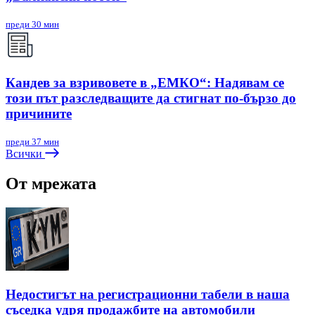
преди 30 мин
Кандев за взривовете в „ЕМКО“: Надявам се
този път разследващите да стигнат по-бързо до
причините
преди 37 мин
Всички
От мрежата
Недостигът на регистрационни табели в наша
съседка удря продажбите на автомобили