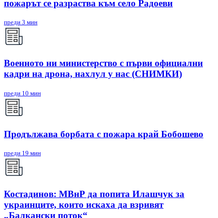
пожарът се разраства към село Радоеви
преди 3 мин
Военното ни министерство с първи официални
кадри на дрона, нахлул у нас (СНИМКИ)
преди 10 мин
Продължава борбата с пожара край Бобошево
преди 19 мин
Костадинов: МВнР да попита Илашчук за
украинците, които искаха да взривят
„Балкански поток“