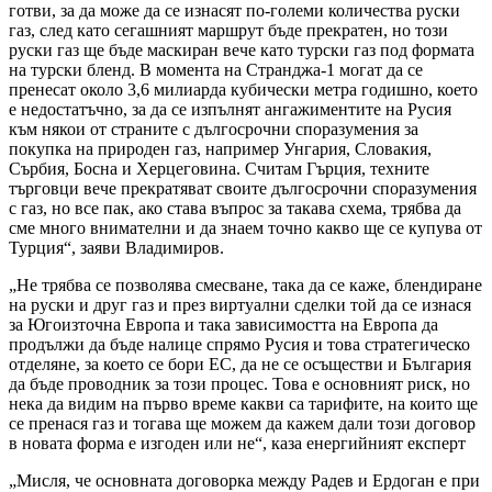
готви, за да може да се изнасят по-големи количества руски
газ, след като сегашният маршрут бъде прекратен, но този
руски газ ще бъде маскиран вече като турски газ под формата
на турски бленд. В момента на Странджа-1 могат да се
пренесат около 3,6 милиарда кубически метра годишно, което
е недостатъчно, за да се изпълнят ангажиментите на Русия
към някои от страните с дългосрочни споразумения за
покупка на природен газ, например Унгария, Словакия,
Сърбия, Босна и Херцеговина. Считам Гърция, техните
търговци вече прекратяват своите дългосрочни споразумения
с газ, но все пак, ако става въпрос за такава схема, трябва да
сме много внимателни и да знаем точно какво ще се купува от
Турция“, заяви Владимиров.
„Не трябва се позволява смесване, така да се каже, блендиране
на руски и друг газ и през виртуални сделки той да се изнася
за Югоизточна Европа и така зависимостта на Европа да
продължи да бъде налице спрямо Русия и това стратегическо
отделяне, за което се бори ЕС, да не се осъществи и България
да бъде проводник за този процес. Това е основният риск, но
нека да видим на първо време какви са тарифите, на които ще
се пренася газ и тогава ще можем да кажем дали този договор
в новата форма е изгоден или не“, каза енергийният експерт
„Мисля, че основната договорка между Радев и Ердоган е при