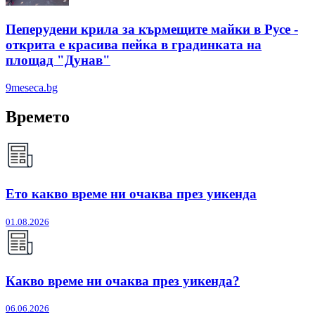
Пеперудени крила за кърмещите майки в Русе -
открита е красива пейка в градинката на
площад "Дунав"
9meseca.bg
Времето
Ето какво време ни очаква през уикенда
01.08.2026
Какво време ни очаква през уикенда?
06.06.2026