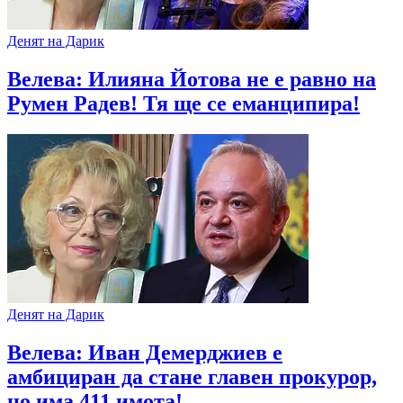
Денят на Дарик
Велева: Илияна Йотова не е равно на
Румен Радев! Тя ще се еманципира!
Денят на Дарик
Велева: Иван Демерджиев е
амбициран да стане главен прокурор,
но има 411 имота!