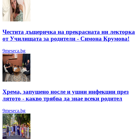
Честита дъщеричка на прекрасната ни лекторка
от Училищата за родители - Симона Крумова!
9meseca.bg
Хрема, запушено носле и ушни инфекции през
лятотo - какво трябва да знае всеки родител
9meseca.bg