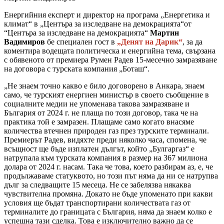
Енергийния експерт и директор на програма „Енергетика и
климат“ в „Центъра за изследване на демокрацията“от
“Центъра за изследване на демокрацията“
Мартин
Вадимиров
бе специален гост в
„Денят на Дарик“
, за да
коментира водещата политическа и енергийна тема, свързана
с обявеното от премиера Румен Радев 15-месечно замразяване
на договора с турската компания „Боташ“.
„Не знаем точно какво е било договорено в Анкара, знаем
само, че турският енергиен министър в своето съобщение в
социалните медии не упоменава такова замразяване и
България от 2024 г. не плаща по този договор, така че на
практика той е замразен. Плащаме само когато внасяме
количества втечнен природен газ през турските терминали.
Премиерът Радев, видяхте преди няколко часа, спомена, че
всъщност ще бъде изплатен дългът, който „Булгаргаз“ е
натрупала към турската компания в размер на 367 милиона
долара от 2024 г. насам. Така че това, което разбирам аз, е, че
продължаваме статуквото, но този път няма да ни се натрупва
дълг за следващите 15 месеца. Не се забелязва някаква
чувствителна промяна. Докато не бъде упоменато при какви
условия ще бъдат транспортирани количествата газ от
терминалите до границата с България, няма да знаем колко е
успешна тази сделка. Това е изключително важно да се