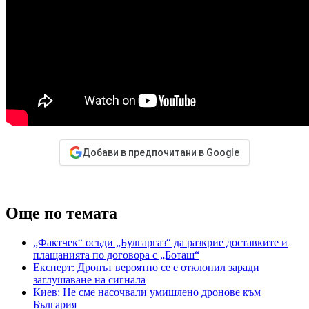
Добави в предпочитани в Google
Още по темата
„Фактчек“ осъди „Булгаргаз“ да разкрие доставките и
плащанията по договора с „Боташ“
Експерт: Дронът вероятно се е отклонил заради
заглушаване на сигнала
Киев: Не сме насочвали умишлено дронове към
България