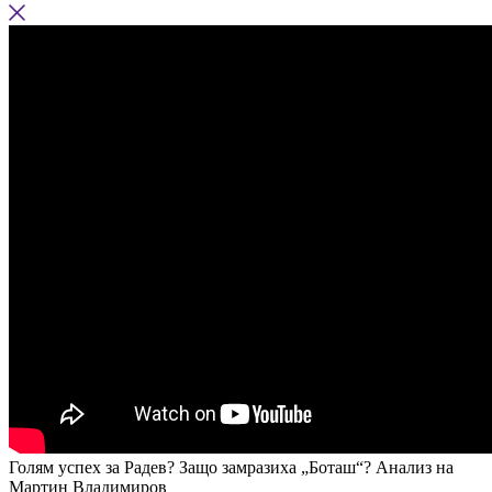
Голям успех за Радев? Защо замразиха „Боташ“? Анализ на
Мартин Владимиров