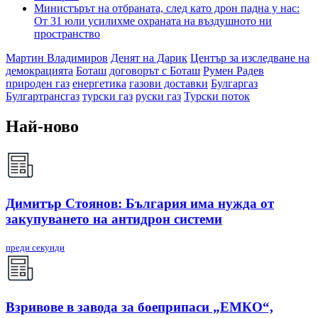
Министърът на отбраната, след като дрон падна у нас:
От 31 юли усилихме охраната на въздушното ни
пространство
Мартин Владимиров
Денят на Дарик
Център за изследване на
демокрацията
Боташ
договорът с Боташ
Румен Радев
природен газ
енергетика
газови доставки
Булгаргаз
Булгартрансгаз
турски газ
руски газ
Турски поток
Най-ново
Димитър Стоянов: България има нужда от
закупуването на антидрон системи
преди секунди
Взривове в завода за боеприпаси „ЕМКО“,