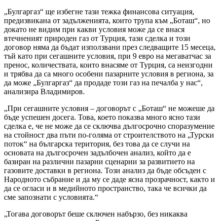
„Булгаргаз“ ще избегне тази тежка финансова ситуация,
предизвикана от задълженията, които трупа към „Боташ“, но
докато не видим при какви условия може да се внася
втечненият природен газ от Турция, тази сделка и този
договор няма да бъдат използвани през следващите 15 месеца,
тъй като при сегашните условия, при 9 евро на мегаватчас за
пренос, количествата, които внасяме от Турция, са неизгодни
и трябва да са много особени пазарните условия в региона, за
да може „Булгаргаз“ да продаде този газ на печалба у нас“,
анализира Владимиров.
„При сегашните условия – договорът с „Боташ“ не можеше да
бъде успешен досега. Това, което показва много ясно тази
сделка е, че не може да се сключва дългосрочно споразумение
на стойност два пъти по-голяма от строителството на „Турски
поток“ на българска територия, без това да се случи на
основата на дългосрочен задълбочен анализ, който да е
базиран на различни пазарни сценарии за развитието на
газовите доставки в региона. Този анализ да бъде обсъден с
Народното събрание и да му се даде ясна прозрачност, както и
да се огласи и в медийното пространство, така че всички да
сме запознати с условията.“
„Тогава договорът беше сключен набързо, без никаква