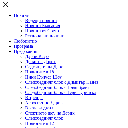
Новини
Водещи новини
Новини България
Новини от Света
Регионални новини
Любопитно
Програма
Предавания
Дарик Кафе
Денят на Дарик
Седмицата на Дарик
Новините в 18
Ники Кънчев Шоу
Следобедният блок с Димитър Панев
Следобедният блок с Надя Брайт
Следобедният блок с Гери Турийска
В тренда
Агросвят по Дарик
Време за джаз
Спортното шоу на Дарик
Следобедният блок
Новините в 12