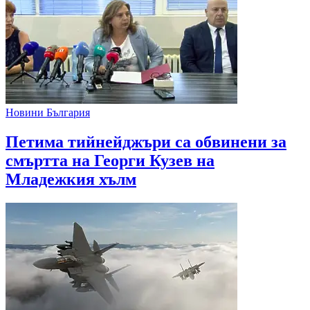
Новини България
Петима тийнейджъри са обвинени за
смъртта на Георги Кузев на
Младежкия хълм