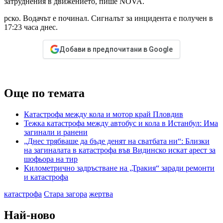
затруднения в движението, пише NOVA.
рско. Водачът е починал. Сигналът за инцидента е получен в
17:23 часа днес.
Добави в предпочитани в Google
Още по темата
Катастрофа между кола и мотор край Пловдив
Тежка катастрофа между автобус и кола в Истанбул: Има
загинали и ранени
„Днес трябваше да бъде денят на сватбата ни“: Близки
на загиналата в катастрофа във Видинско искат арест за
шофьора на тир
Километрично задръстване на „Тракия“ заради ремонти
и катастрофа
катастрофа
Стара загора
жертва
Най-ново