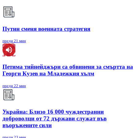
Путин сменя военната стратегия
преди 21 мин
Петима тийнейджъри са обвинени за смъртта на
Георги Кузев на Младежкия хълм
преди 22 мин
Украйна: Близо 16 000 чуждестранни
доброволци от 72 държави служат във
въоръжените сили
преди 23 мин