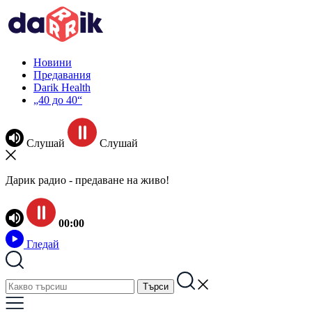
Новини
Предавания
Darik Health
„40 до 40“
Слушай
Слушай
Дарик радио - предаване на живо!
00:00
Гледай