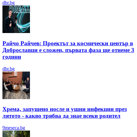
dbr.bg
Райчо Райчев: Проектът за космически център в
Доброславци е сложен, първата фаза ще отнеме 3
години
dbr.bg
Хрема, запушено носле и ушни инфекции през
лятотo - какво трябва да знае всеки родител
9meseca.bg