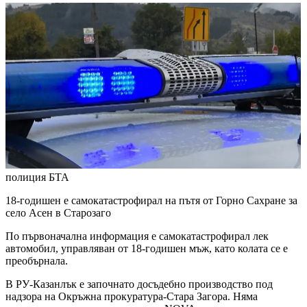
полиция
БТА
18-годишен е самокатастрофирал на пътя от Горно Сахране за
село Асен в Старозаго
По първоначална информация е самокатастрофирал лек
автомобил, управляван от 18-годишен мъж, като колата се е
преобърнала.
В РУ-Казанлък е започнато досъдебно производство под
надзора на Окръжна прокуратура-Стара Загора. Няма