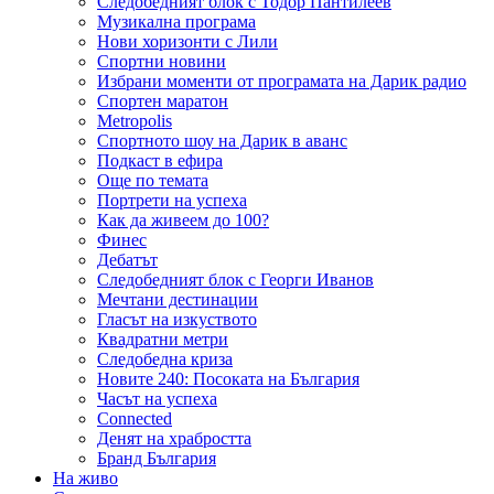
Следобедният блок с Тодор Пантилеев
Музикална програма
Нови хоризонти с Лили
Спортни новини
Избрани моменти от програмата на Дарик радио
Спортен маратон
Metropolis
Спортното шоу на Дарик в аванс
Подкаст в ефира
Още по темата
Портрети на успеха
Как да живеем до 100?
Финес
Дебатът
Следобедният блок с Георги Иванов
Мечтани дестинации
Гласът на изкуството
Квадратни метри
Следобедна криза
Новите 240: Посоката на България
Часът на успеха
Connected
Денят на храбростта
Бранд България
На живо