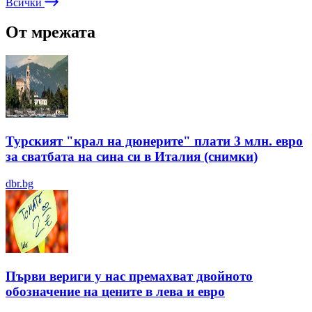
Всички
От мрежата
Турският "крал на дюнерите" плати 3 млн. евро
за сватбата на сина си в Италия (снимки)
dbr.bg
Първи вериги у нас премахват двойното
обозначение на цените в лева и евро