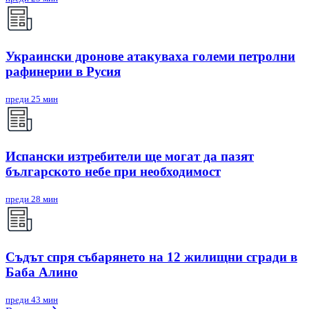
Украински дронове атакуваха големи петролни
рафинерии в Русия
преди 25 мин
Испански изтребители ще могат да пазят
българското небе при необходимост
преди 28 мин
Съдът спря събарянето на 12 жилищни сгради в
Баба Алино
преди 43 мин