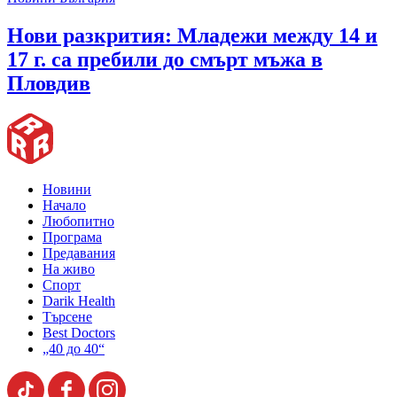
Нови разкрития: Младежи между 14 и
17 г. са пребили до смърт мъжа в
Пловдив
Новини
Начало
Любопитно
Програма
Предавания
На живо
Спорт
Darik Health
Търсене
Best Doctors
„40 до 40“