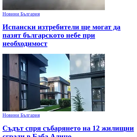
Новини България
Испански изтребители ще могат да
пазят българското небе при
необходимост
Новини България
Съдът спря събарянето на 12 жилищни
сгради в Баба Алино