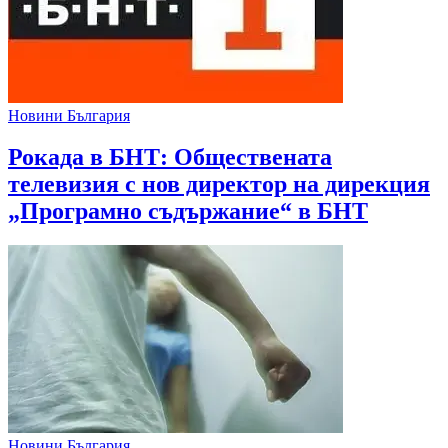
Новини България
Рокада в БНТ: Обществената
телевизия с нов директор на дирекция
„Програмно съдържание“ в БНТ
Новини България