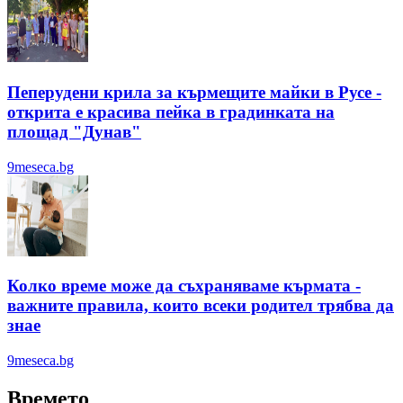
Пеперудени крила за кърмещите майки в Русе -
открита е красива пейка в градинката на
площад "Дунав"
9meseca.bg
Колко време може да съхраняваме кърмата -
важните правила, които всеки родител трябва да
знае
9meseca.bg
Времето