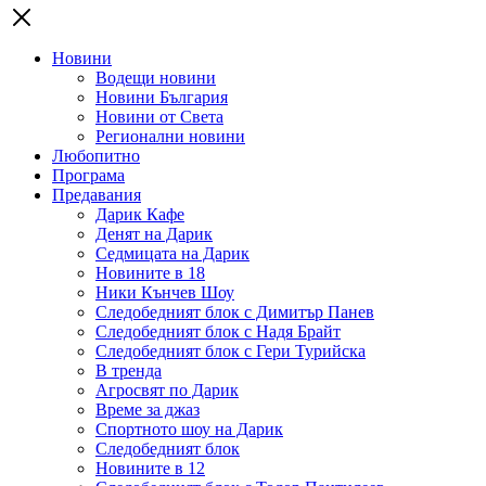
Новини
Водещи новини
Новини България
Новини от Света
Регионални новини
Любопитно
Програма
Предавания
Дарик Кафе
Денят на Дарик
Седмицата на Дарик
Новините в 18
Ники Кънчев Шоу
Следобедният блок с Димитър Панев
Следобедният блок с Надя Брайт
Следобедният блок с Гери Турийска
В тренда
Агросвят по Дарик
Време за джаз
Спортното шоу на Дарик
Следобедният блок
Новините в 12