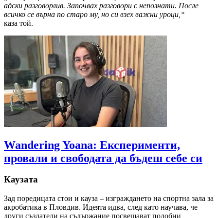
адски разговорлив. Започвах разговори с непознати. После
всичко се върна по старо му, но си взех важни уроци,“
каза той.
Wandering Yoana: Експерименти,
провали и свободата да бъдеш себе си
Каузата
Зад поредицата стои и кауза – изграждането на спортна зала за
акробатика в Пловдив. Идеята идва, след като научава, че
други създатели на съдържание посвещават подобни