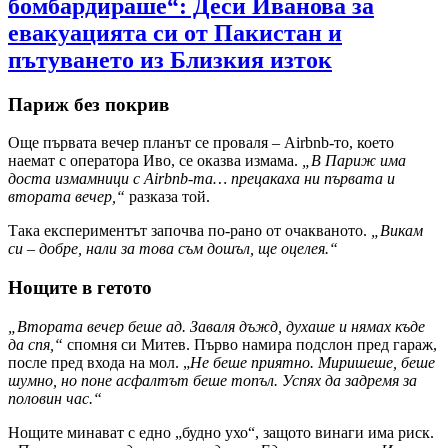
бомбардираше“: Деси Иванова за
евакуацията си от Пакистан и
пътуването из Близкия изток
Париж без покрив
Още първата вечер планът се проваля – Airbnb-то, което
наемат с оператора Иво, се оказва измама.
„В Париж има
доста измамници с Airbnb-та… прецакаха ни първата и
втората вечер,“
разказа той.
Така експериментът започва по-рано от очакваното.
„Викам
си – добре, нали за това съм дошъл, ще оцелея.“
Нощите в гетото
„Втората вечер беше ад. Заваля дъжд, духаше и нямах къде
да спя,“
спомня си Митев. Първо намира подслон пред гараж,
после пред входа на мол. „
Не беше приятно. Миришеше, беше
шумно, но поне асфалтът беше топъл. Успях да задремя за
половин час.“
Нощите минават с едно „будно ухо“, защото винаги има риск.