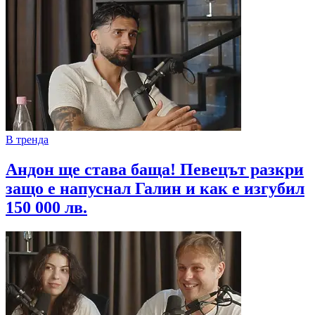
В тренда
Андон ще става баща! Певецът разкри
защо е напуснал Галин и как е изгубил
150 000 лв.