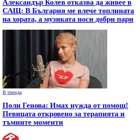
Александър Колев отказва да живее в
САЩ: В България ме влече топлината
на хората, а музиката носи добри пари
В тренда
Поли Генова: Имах нужда от помощ!
Певицата откровено за терапията и
тъмните моменти