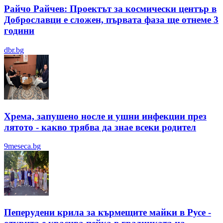
Райчо Райчев: Проектът за космически център в
Доброславци е сложен, първата фаза ще отнеме 3
години
dbr.bg
Хрема, запушено носле и ушни инфекции през
лятотo - какво трябва да знае всеки родител
9meseca.bg
Пеперудени крила за кърмещите майки в Русе -