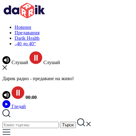
Новини
Предавания
Darik Health
„40 до 40“
Слушай
Слушай
Дарик радио - предаване на живо!
00:00
Гледай