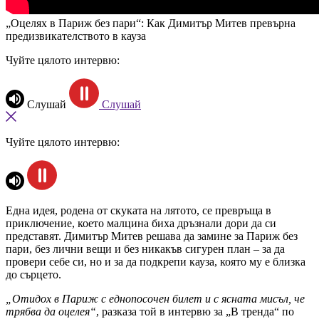
„Оцелях в Париж без пари“: Как Димитър Митев превърна
предизвикателството в кауза
Чуйте цялото интервю:
Слушай
Слушай
Чуйте цялото интервю:
Една идея, родена от скуката на лятото, се превръща в
приключение, което малцина биха дръзнали дори да си
представят. Димитър Митев решава да замине за Париж без
пари, без лични вещи и без никакъв сигурен план – за да
провери себе си, но и за да подкрепи кауза, която му е близка
до сърцето.
„Отидох в Париж с еднопосочен билет и с ясната мисъл, че
трябва да оцелея“
, разказа той в интервю за „В тренда“ по