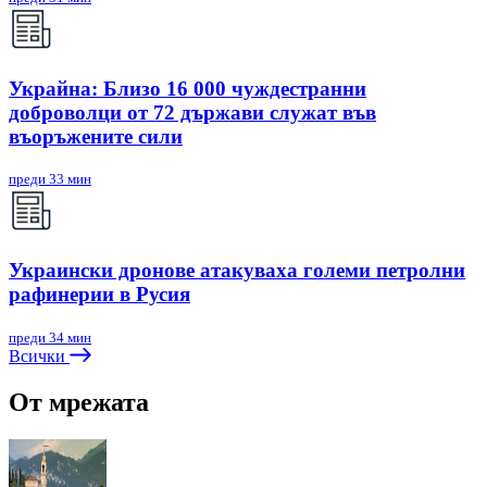
Украйна: Близо 16 000 чуждестранни
доброволци от 72 държави служат във
въоръжените сили
преди 33 мин
Украински дронове атакуваха големи петролни
рафинерии в Русия
преди 34 мин
Всички
От мрежата