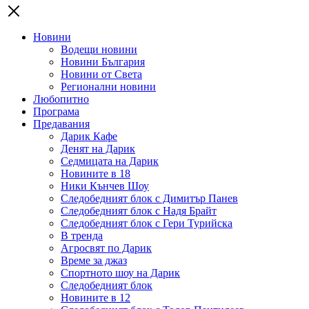
Новини
Водещи новини
Новини България
Новини от Света
Регионални новини
Любопитно
Програма
Предавания
Дарик Кафе
Денят на Дарик
Седмицата на Дарик
Новините в 18
Ники Кънчев Шоу
Следобедният блок с Димитър Панев
Следобедният блок с Надя Брайт
Следобедният блок с Гери Турийска
В тренда
Агросвят по Дарик
Време за джаз
Спортното шоу на Дарик
Следобедният блок
Новините в 12