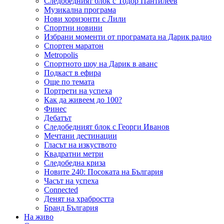
Следобедният блок с Тодор Пантилеев
Музикална програма
Нови хоризонти с Лили
Спортни новини
Избрани моменти от програмата на Дарик радио
Спортен маратон
Metropolis
Спортното шоу на Дарик в аванс
Подкаст в ефира
Още по темата
Портрети на успеха
Как да живеем до 100?
Финес
Дебатът
Следобедният блок с Георги Иванов
Мечтани дестинации
Гласът на изкуството
Квадратни метри
Следобедна криза
Новите 240: Посоката на България
Часът на успеха
Connected
Денят на храбростта
Бранд България
На живо