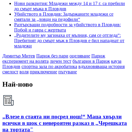
Нови разкрития: Младежи между 14 и 17 г. са пребили
до смърт мъжа в Пловдив
Убийството в Пловдив: Задържаните младежи се
смятали за „ловци на педофили“
Разтърсващи подробности за убийството в Пловдив:
Побой и гавра с жертвата
„Родителите му загинаха от мълния, сам се отгледа“:
Пребитият до смърт мъж в Пловдив е бил нападнат от
младежи
Димитър Митев
Париж без пари
оцеляване
Париж
експеримент на волята
личен тест
българин в Париж
кауза
Пловдив
спортна зала по акробатика
вдъхновяваща история
смелост
воля
приключение
пътуване
Най-ново
„Влезе в стаята ни посред нощ!“ Маца хвърли
всички в шок с невероятен разказ в ,,Черешката
на тортата"