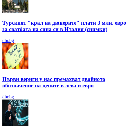
Турският "крал на дюнерите" плати 3 млн. евро
за сватбата на сина си в Италия (снимки)
dbr.bg
Първи вериги у нас премахват двойното
обозначение на цените в лева и евро
dbr.bg