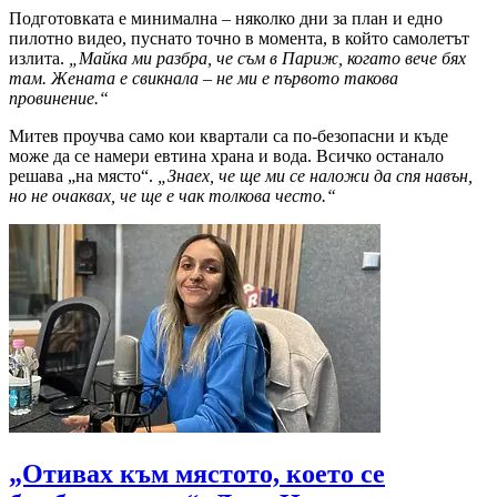
Подготовката е минимална – няколко дни за план и едно
пилотно видео, пуснато точно в момента, в който самолетът
излита.
„Майка ми разбра, че съм в Париж, когато вече бях
там. Жената е свикнала – не ми е първото такова
провинение.“
Митев проучва само кои квартали са по-безопасни и къде
може да се намери евтина храна и вода. Всичко останало
решава „на място“.
„Знаех, че ще ми се наложи да спя навън,
но не очаквах, че ще е чак толкова често.“
„Отивах към мястото, което се