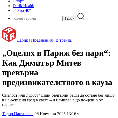
Спорт
Darik Health
„40 до 40“
Дарик
|
Предавания
|
В тренда
„Оцелях в Париж без пари“:
Как Димитър Митев
превърна
предизвикателството в кауза
Смелост или лудост? Един българин реши да остане без нищо
в най-скъпия град в света – и намира нещо по-ценно от
парите
Тодор Пантилеев
06 Ноември 2025 13:16 ч.