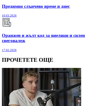
Предимно слънчево време и днес
10.03.2026
Оранжев и жълт код за виелици и силен
снеговалеж
17.02.2026
ПРОЧЕТЕТЕ ОЩЕ