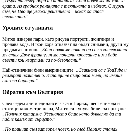
„Първата вечер дори ни нападнаха. Един човек хвана Иво за
врата. Аз грабнах раницата с техниката и избягах. Сигурен
съм, че Иво ще уважи решението – исках да спася
техниката.“
Уроците от улицата
Митев изкарва пари, като рисува портрети, жонглира и
продава вода. Някои хора отказват да бъдат снимани, други му
предлагат помощ.
„Един поляк ме покани да спя в хотелската
му стая. Друг французин ме почерпи кроасанче и ми даде
съвети кои квартали са по-безопасни.“
Най-отзивчиви били американците.
„Свикнали са с YouTube и
реагират позитивно. Испанците също бяха мили, но имаше
езикова бариера.“
Обратно към България
След седем дни и единайсет часа в Париж, шест епизода и
стотици километри пеша, Митев си купува билет за връщане.
„Получих катарзис. Усещането беше като буквално да ти
падне камък от сърцето.“
„По принцип съм затворен човек, но след Париж станах