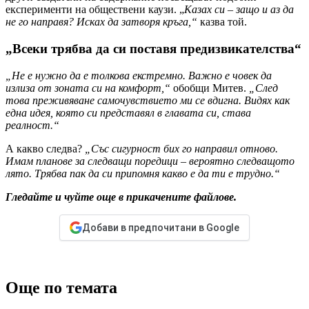
експерименти на обществени каузи. „
Казах си – защо и аз да
не го направя? Исках да затворя кръга,“
казва той.
„Всеки трябва да си поставя предизвикателства“
„Не е нужно да е толкова екстремно. Важно е човек да
излиза от зоната си на комфорт,“
обобщи Митев.
„След
това преживяване самочувствието ми се вдигна. Видях как
една идея, която си представял в главата си, става
реалност.“
А какво следва?
„Със сигурност бих го направил отново.
Имам планове за следващи поредици – вероятно следващото
лято. Трябва пак да си припомня какво е да ти е трудно.“
Гледайте и чуйте още в прикачените файлове.
Добави в предпочитани в Google
Още по темата