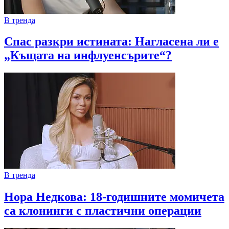
В тренда
Спас разкри истината: Нагласена ли е
„Къщата на инфлуенсърите“?
В тренда
Нора Недкова: 18-годишните момичета
са клонинги с пластични операции