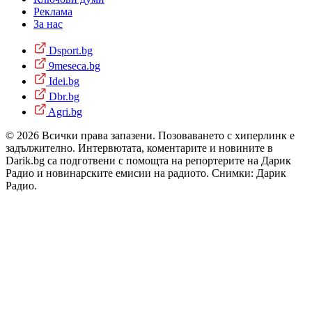
Реклама
За нас
Dsport.bg
9meseca.bg
Idei.bg
Dbr.bg
Agri.bg
© 2026 Всички права запазени. Позоваването с хиперлинк е
задължително. Интервютата, коментарите и новините в
Darik.bg са подготвени с помощта на репортерите на Дарик
Радио и новинарските емисии на радиото. Снимки: Дарик
Радио.