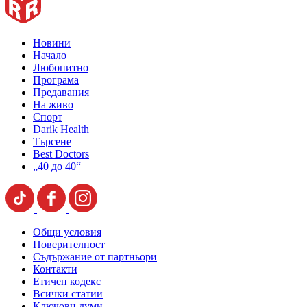
Новини
Начало
Любопитно
Програма
Предавания
На живо
Спорт
Darik Health
Търсене
Best Doctors
„40 до 40“
Общи условия
Поверителност
Съдържание от партньори
Контакти
Етичен кодекс
Всички статии
Ключови думи