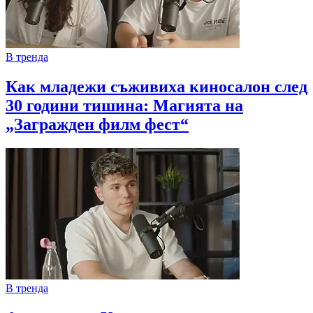
В тренда
Как младежи съживиха киносалон след
30 години тишина: Магията на
„Загражден филм фест“
В тренда