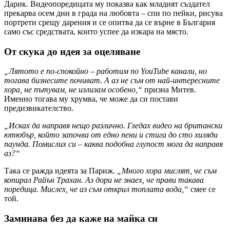
Дарик. Видеопоредицата му показва как младият създател
прекарва осем дни в града на любовта – спи по пейки, рисува
портрети срещу дарения и се опитва да се върне в България
само със средствата, които успее да изкара на място.
От скука до идея за оцеляване
„Лятото е по-спокойно – работим по YouTube канали, но
тогава бизнесите почиват. А аз не съм от най-интересните
хора, не пътувам, не излизам особено,“
призна Митев.
Именно тогава му хрумва, че може да си постави
предизвикателство.
„Исках да направя нещо различно. Гледах видео на британски
ютюбър, който започва от едно пени и стига до сто хиляди
паунда. Помислих си – каква подобна глупост мога да направя
аз?“
Така се ражда идеята за Париж.
„Много хора мислят, че съм
копирал Райън Трахан. Аз дори не знаех, че прави такава
поредица. Мислех, че аз съм открил топлата вода,“
смее се
той.
Заминава без да каже на майка си