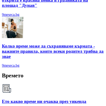
открита е красива пейка в градинката на
площад "Дунав"
9meseca.bg
Колко време може да съхраняваме кърмата -
важните правила, които всеки родител трябва да
знае
9meseca.bg
Времето
Ето какво време ни очаква през уикенда