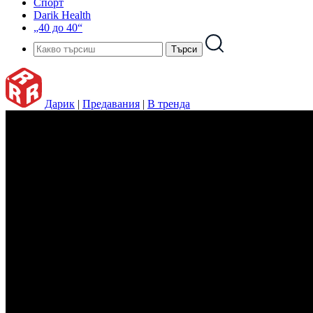
Спорт
Darik Health
„40 до 40“
Дарик
|
Предавания
|
В тренда