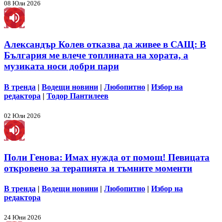
08 Юли 2026
Александър Колев отказва да живее в САЩ: В
България ме влече топлината на хората, а
музиката носи добри пари
В тренда
|
Водещи новини
|
Любопитно
|
Избор на
редактора
|
Тодор Пантилеев
02 Юли 2026
Поли Генова: Имах нужда от помощ! Певицата
откровено за терапията и тъмните моменти
В тренда
|
Водещи новини
|
Любопитно
|
Избор на
редактора
24 Юни 2026