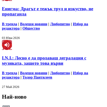
Енигма: Драгът е тежък труд и изкуство, не
пропаганда
В тренда
|
Водещи новини
|
Любопитно
|
Избор на
редактора
|
Общество
03 Юни 2026
I.N.I.: Лесно е да продаваш деградация с
музиката, защото това върви
В тренда
|
Водещи новини
|
Любопитно
|
Избор на
редактора
|
Тодор Пантилеев
27 Май 2026
Най-ново