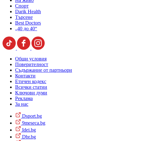
На живо
Спорт
Darik Health
Търсене
Best Doctors
„40 до 40“
Общи условия
Поверителност
Съдържание от партньори
Контакти
Етичен кодекс
Всички статии
Ключови думи
Реклама
За нас
Dsport.bg
9meseca.bg
Idei.bg
Dbr.bg