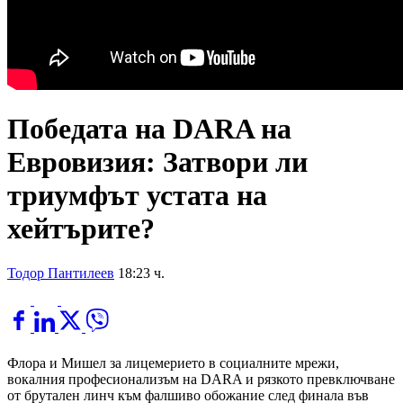
Победата на DARA на
Евровизия: Затвори ли
триумфът устата на
хейтърите?
Тодор Пантилеев
18:23 ч.
Флора и Мишел за лицемерието в социалните мрежи,
вокалния професионализъм на DARA и рязкото превключване
от брутален линч към фалшиво обожание след финала във