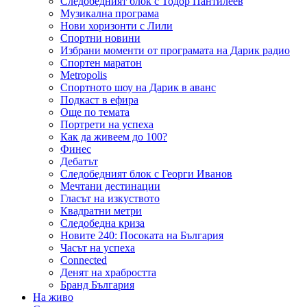
Следобедният блок с Тодор Пантилеев
Музикална програма
Нови хоризонти с Лили
Спортни новини
Избрани моменти от програмата на Дарик радио
Спортен маратон
Metropolis
Спортното шоу на Дарик в аванс
Подкаст в ефира
Още по темата
Портрети на успеха
Как да живеем до 100?
Финес
Дебатът
Следобедният блок с Георги Иванов
Мечтани дестинации
Гласът на изкуството
Квадратни метри
Следобедна криза
Новите 240: Посоката на България
Часът на успеха
Connected
Денят на храбростта
Бранд България
На живо