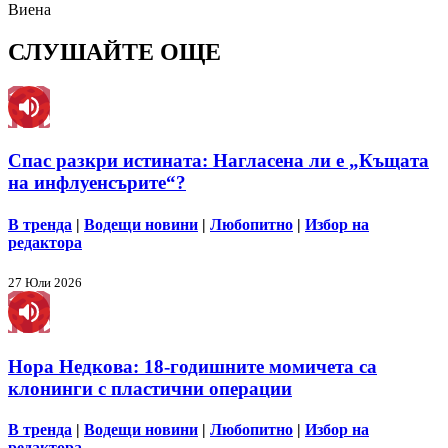
Виена
СЛУШАЙТЕ ОЩЕ
Спас разкри истината: Нагласена ли е „Къщата
на инфлуенсърите“?
В тренда
|
Водещи новини
|
Любопитно
|
Избор на
редактора
27 Юли 2026
Нора Недкова: 18-годишните момичета са
клонинги с пластични операции
В тренда
|
Водещи новини
|
Любопитно
|
Избор на
редактора