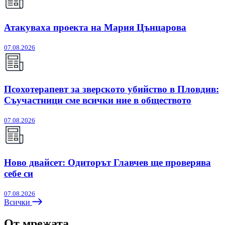
Атакуваха проекта на Мария Цънцарова
07.08.2026
Псохотерапевт за зверското убийство в Пловдив:
Съучастници сме всички ние в обществото
07.08.2026
Ново двайсет: Одиторът Главчев ще проверява
себе си
07.08.2026
Всички
От мрежата