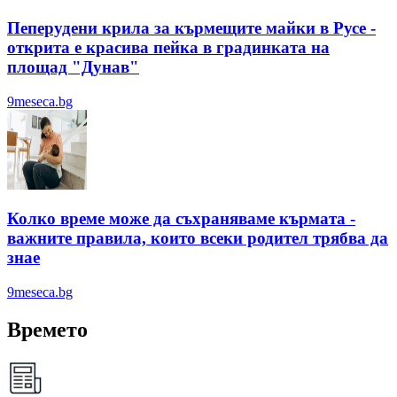
Пеперудени крила за кърмещите майки в Русе -
открита е красива пейка в градинката на
площад "Дунав"
9meseca.bg
Колко време може да съхраняваме кърмата -
важните правила, които всеки родител трябва да
знае
9meseca.bg
Времето