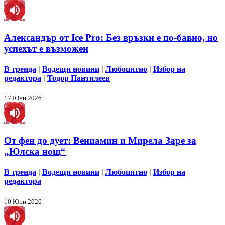
Александър от Ice Pro: Без връзки е по-бавно, но
успехът е възможен
В тренда
|
Водещи новини
|
Любопитно
|
Избор на
редактора
|
Тодор Пантилеев
17 Юни 2026
От фен до дует: Вениамин и Мирела Заре за
„Юлска нощ“
В тренда
|
Водещи новини
|
Любопитно
|
Избор на
редактора
10 Юни 2026