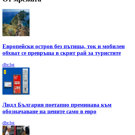
Европейски остров без пътища, ток и мобилен
обхват се превръща в скрит рай за туристите
dbr.bg
Лидл България поетапно преминава към
обозначаване на цените само в евро
dbr.bg