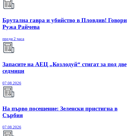
Брутална гавра и убийство в Пловдив! Говори
Ружа Райчева
преди 2 часа
Запасите на АЕЦ „Козлодуй“ стигат за под две
седмици
07.08.2026
На първо посещение: Зеленски пристигна в
Сърбия
07.08.2026