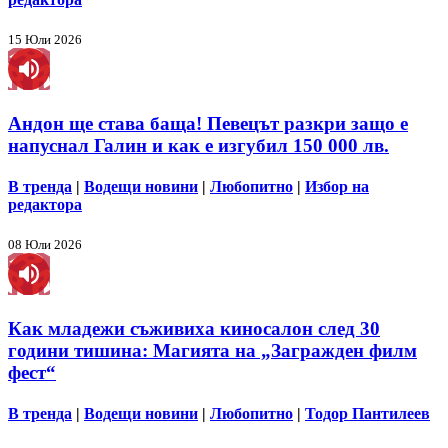
15 Юли 2026
Андон ще става баща! Певецът разкри защо е
напуснал Галин и как е изгубил 150 000 лв.
В тренда
|
Водещи новини
|
Любопитно
|
Избор на
редактора
08 Юли 2026
Как младежи съживиха киносалон след 30
години тишина: Магията на „Загражден филм
фест“
В тренда
|
Водещи новини
|
Любопитно
|
Тодор Пантилеев