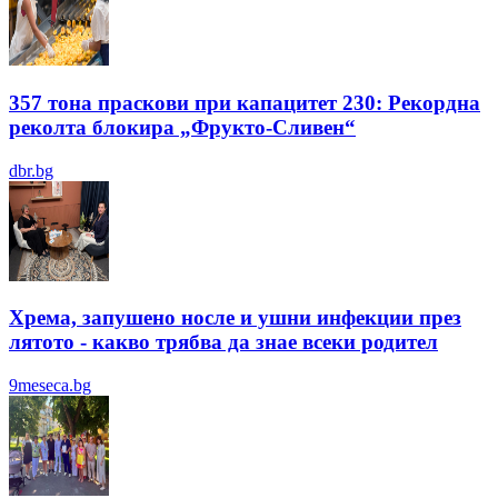
357 тона праскови при капацитет 230: Рекордна
реколта блокира „Фрукто-Сливен“
dbr.bg
Хрема, запушено носле и ушни инфекции през
лятотo - какво трябва да знае всеки родител
9meseca.bg