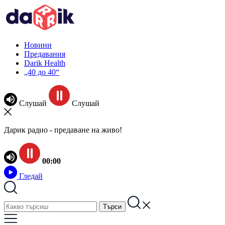
Новини
Предавания
Darik Health
„40 до 40“
Слушай
Слушай
Дарик радио - предаване на живо!
00:00
Гледай