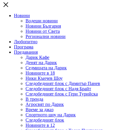
Новини
Водещи новини
Новини България
Новини от Света
Регионални новини
Любопитно
Програма
Предавания
Дарик Кафе
Денят на Дарик
Седмицата на Дарик
Новините в 18
Ники Кънчев Шоу
Следобедният блок с Димитър Панев
Следобедният блок с Надя Брайт
Следобедният блок с Гери Турийска
В тренда
Агросвят по Дарик
Време за джаз
Спортното шоу на Дарик
Следобедният блок
Новините в 12