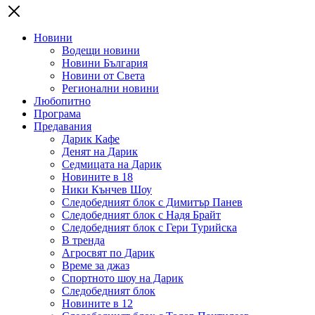
Новини
Водещи новини
Новини България
Новини от Света
Регионални новини
Любопитно
Програма
Предавания
Дарик Кафе
Денят на Дарик
Седмицата на Дарик
Новините в 18
Ники Кънчев Шоу
Следобедният блок с Димитър Панев
Следобедният блок с Надя Брайт
Следобедният блок с Гери Турийска
В тренда
Агросвят по Дарик
Време за джаз
Спортното шоу на Дарик
Следобедният блок
Новините в 12