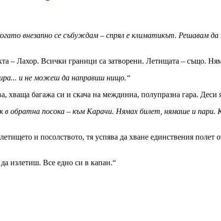
огато внезапно се събуждам – спрял е климатикът. Решавам да п
та – Лахор. Всички граници са затворени. Летищата – също. Няма
ира... и не можеш да направиш нищо.“
а, хваща багажа си и скача на междинна, полупразна гара. Деси я
ак в обратна посока – към Карачи. Нямах билет, нямаше и пари.
етището и посолството, тя успява да хване единствения полет от
а излетиш. Все едно си в капан.“