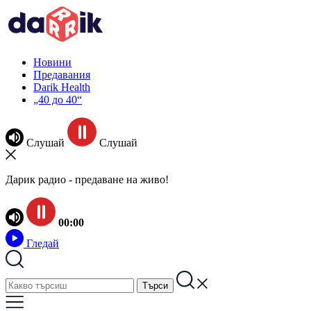
Новини
Предавания
Darik Health
„40 до 40“
Слушай
Слушай
Дарик радио - предаване на живо!
00:00
Гледай