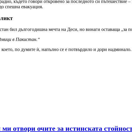
радио, където говори откровено за последното си пътешествие –
 до спешна евакуация.
фликт
тан бил дългогодишна мечта на Деси, но винаги оставаща „за пос
дмици в Пакистан.“
 което, по думите ѝ, напълно се е потвърдило и дори надминало
ми отвори очите за истинската стойнос