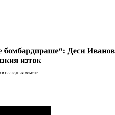
е бомбардираше“: Деси Иванова
изкия изток
о в последния момент