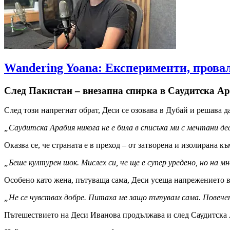
Wandering Yoana: Експерименти, провал
След Пакистан – внезапна спирка в Саудитска А
След този напрегнат обрат, Деси се озовава в Дубай и решава д
„Саудитска Арабия никога не е била в списъка ми с мечтани де
Оказва се, че страната е в преход – от затворена и изолирана к
„Беше културен шок. Мислех си, че ще е супер уредено, но на
Особено като жена, пътуваща сама, Деси усеща напрежението в 
„Не се чувствах добре. Питаха ме защо пътувам сама. Повечет
Пътешествието на Деси Иванова продължава и след Саудитска А