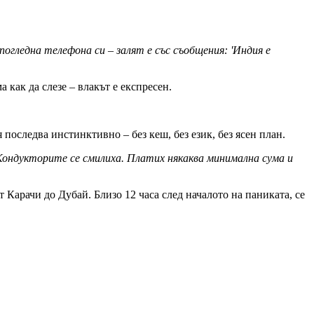
огледна телефона си – залят е със съобщения: 'Индия е
 как да слезе – влакът е експресен.
 последва инстинктивно – без кеш, без език, без ясен план.
 Кондукторите се смилиха. Платих някаква минимална сума и
 Карачи до Дубай. Близо 12 часа след началото на паниката, се