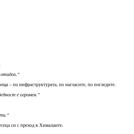
.
и отидох.“
сеща – по инфраструктурата, по нагласите, по погледите.
бедност е огромен.“
сти.“
сецa си с преход в Хималаите.