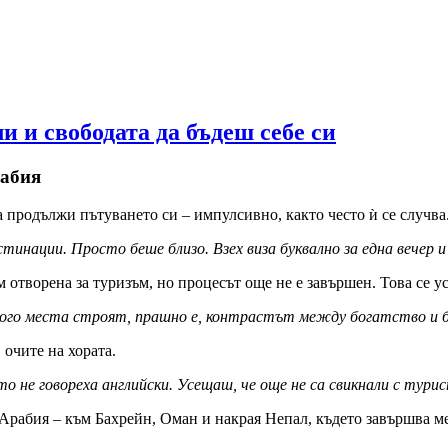
и и свободата да бъдеш себе си
рабия
а продължи пътуването си – импулсивно, както често ѝ се случва
стинации. Просто беше близо. Взех виза буквално за една вечер 
ъм отворена за туризъм, но процесът още не е завършен. Това се у
 много места строят, прашно е, контрастът между богатство и 
очите на хората.
о не говореха английски. Усещаш, че още не са свикнали с тури
рабия – към Бахрейн, Оман и накрая Непал, където завършва ме