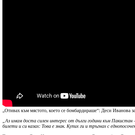
„Отивах към мястото, което се бомбардираше“: Деси Иванова за
„Аз имам доста силен интерес от дълги години към Пакистан –
билети и си казах: Това е знак. Купих ги и тръгнах с еднопосоч