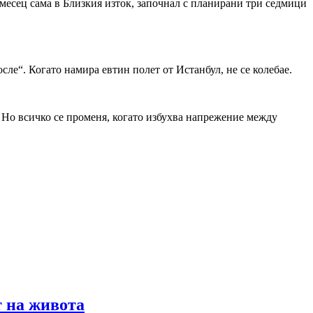
 месец сама в Близкия изток, започнал с планирани три седмици
ле“. Когато намира евтин полет от Истанбул, не се колебае.
. Но всичко се променя, когато избухва напрежение между
т на живота