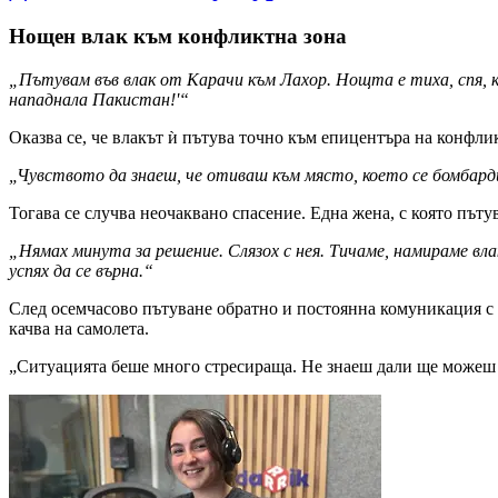
Нощен влак към конфликтна зона
„Пътувам във влак от Карачи към Лахор. Нощта е тиха, спя, к
нападнала Пакистан!'“
Оказва се, че влакът ѝ пътува точно към епицентъра на конфлик
„Чувството да знаеш, че отиваш към място, което се бомбард
Тогава се случва неочаквано спасение. Една жена, с която пътув
„Нямах минута за решение. Слязох с нея. Тичаме, намираме вл
успях да се върна.“
След осемчасово пътуване обратно и постоянна комуникация с л
качва на самолета.
„Ситуацията беше много стресираща. Не знаеш дали ще можеш д