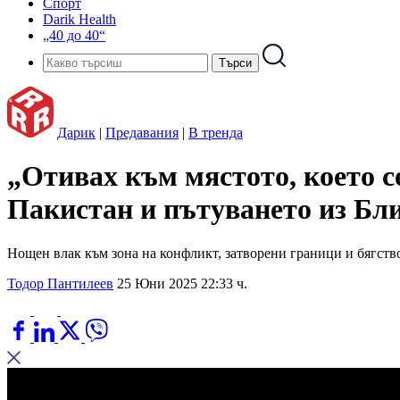
Спорт
Darik Health
„40 до 40“
Дарик
|
Предавания
|
В тренда
„Отивах към мястото, което с
Пакистан и пътуването из Бл
Нощен влак към зона на конфликт, затворени граници и бягств
Тодор Пантилеев
25 Юни 2025 22:33 ч.