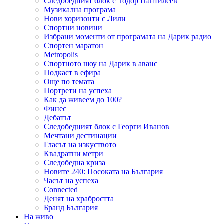
Следобедният блок с Тодор Пантилеев
Музикална програма
Нови хоризонти с Лили
Спортни новини
Избрани моменти от програмата на Дарик радио
Спортен маратон
Metropolis
Спортното шоу на Дарик в аванс
Подкаст в ефира
Още по темата
Портрети на успеха
Как да живеем до 100?
Финес
Дебатът
Следобедният блок с Георги Иванов
Мечтани дестинации
Гласът на изкуството
Квадратни метри
Следобедна криза
Новите 240: Посоката на България
Часът на успеха
Connected
Денят на храбростта
Бранд България
На живо