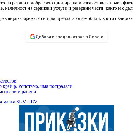
ието на реална и добре функционираща мрежа остава ключов фа
не, наличност на сервизни услуги и резервни части, както и с д
азширява мрежата си и да предлага автомобили, които съчетават
Добави в предпочитани в Google
ъстрогор
о край р. Ропотамо, има пострадали
загинали и ранени
а марка
SUV
HEV