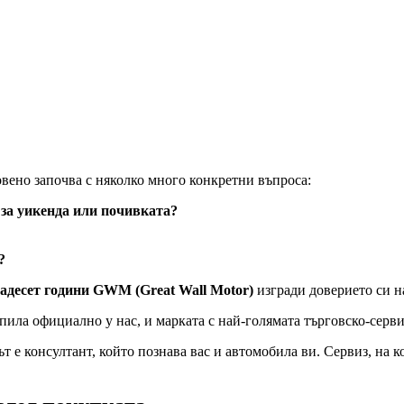
овено започва с няколко много конкретни въпроса:
 за уикенда или почивката?
?
адесет години GWM (Great Wall Motor)
изгради доверието си н
ила официално у нас, и марката с най-голямата търговско-серви
ът е консултант, който познава вас и автомобила ви. Сервиз, на к