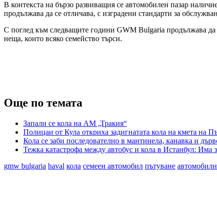
В контекста на бързо развиващия се автомобилен пазар налич
продължава да се отличава, с изградени стандарти за обслужва
С поглед към следващите години GWM Bulgaria продължава да р
неща, които всяко семейство търси.
Още по темата
Запали се кола на АМ „Тракия“
Полицаи от Кула откриха задигнатата кола на кмета на П
Кола се заби последователно в мантинела, канавка и дърв
Тежка катастрофа между автобус и кола в Истанбул: Има 
gmw bulgaria
haval
кола
семеен автомобил
пътуване
автомобилн