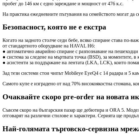
пробег до 146 км с едно зареждане и мощност от 476 к.с.
На практика ежедневните пътувания на семейството могат да се
Безопасност, която не е екстра
Когато на задното столче седи бебе, всяко спиране става по-ва
от стандартното оборудване на HAVAL H6:
● автоматично аварийно спиране с разпознаване на пешеходци 
● система за следене на мъртвата точка (BSD), за моментите, в
● асистенти за поддържане на лентата (LKA, LCK), които помаг
Зад тези системи стои чипът Mobileye EyeQ4 с 14 радара и 5 кам
Самото купе е изградено от над 70% високоякостна стомана, кон
Очаквайте скоро pre-order на новата и
Съвсем скоро на българския пазар ще дебютира и ORA 5. Моделъ
отговарят на различни стилове и характери. Серията ще продъ
Най-голямата търговско-сервизна мреж