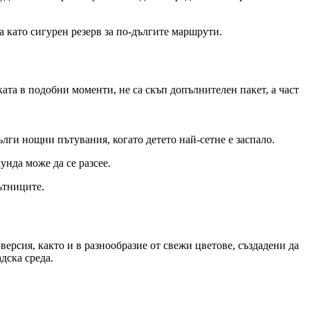
а като сигурен резерв за по-дългите маршрути.
ката в подобни моменти, не са скъп допълнителен пакет, а част
лги нощни пътувания, когато детето най-сетне е заспало.
унда може да се разсее.
ътниците.
ерсия, както и в разнообразие от свежи цветове, създадени да
дска среда.