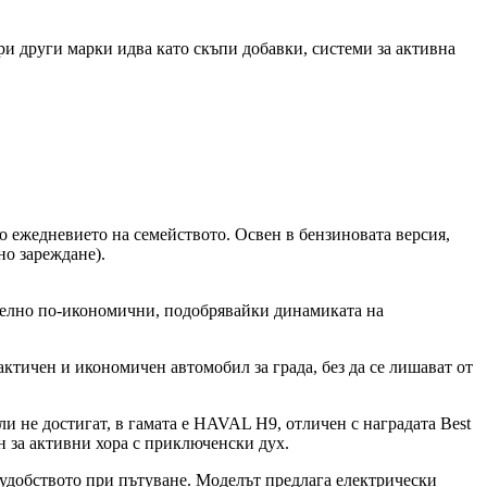
при други марки идва като скъпи добавки, системи за активна
о ежедневието на семейството. Освен в бензиновата версия,
но зареждане).
ително по-икономични, подобрявайки динамиката на
актичен и икономичен автомобил за града, без да се лишават от
ли не достигат, в гамата е HAVAL H9, отличен с наградата Best
ен за активни хора с приключенски дух.
удобството при пътуване. Моделът предлага електрически