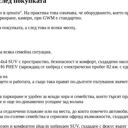
след покупката
 в цената“. На практика това означава, че оборудването, което 
аркиране, камери, при GWM е стандартно.
 покупката, а след това и всеки месец.
 всяка семейна ситуация.
4х4 SUV с пространство, безопасност и комфорт, създадени окол
H6 PHEV (зареждащ се хибрид с електрически пробег 82 км. с ед
а на
ето и работата, а също така правят по-дългите пътувания знач
 паркиране и удобен за млади хора и семейства, които търсят пр
е и още по-динамично усещане зад волана
на отдалечени плажове или на места, до които повечето автомоби
та за по-големи семейства и сериозни офроуд възможности, създад
ен и комфортен plug-in хибриден SUV, създаден с фокус върху 