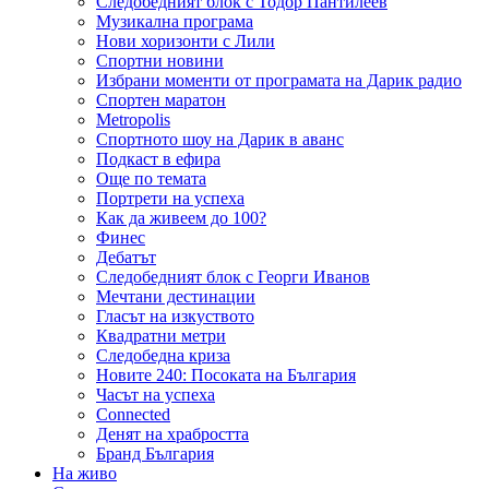
Следобедният блок с Тодор Пантилеев
Музикална програма
Нови хоризонти с Лили
Спортни новини
Избрани моменти от програмата на Дарик радио
Спортен маратон
Metropolis
Спортното шоу на Дарик в аванс
Подкаст в ефира
Още по темата
Портрети на успеха
Как да живеем до 100?
Финес
Дебатът
Следобедният блок с Георги Иванов
Мечтани дестинации
Гласът на изкуството
Квадратни метри
Следобедна криза
Новите 240: Посоката на България
Часът на успеха
Connected
Денят на храбростта
Бранд България
На живо