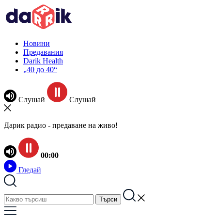
Новини
Предавания
Darik Health
„40 до 40“
Слушай
Слушай
Дарик радио - предаване на живо!
00:00
Гледай