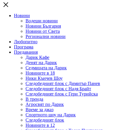
Новини
Водещи новини
Новини България
Новини от Света
Регионални новини
Любопитно
Програма
Предавания
Дарик Кафе
Денят на Дарик
Седмицата на Дарик
Новините в 18
Ники Кънчев Шоу
Следобедният блок с Димитър Панев
Следобедният блок с Надя Брайт
Следобедният блок с Гери Турийска
В тренда
Агросвят по Дарик
Време за джаз
Спортното шоу на Дарик
Следобедният блок
Новините в 12