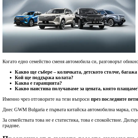
Когато едно семейство сменя автомобила си, разговорът обикн
Какво ще събере – количката, детското столче, багажа
Кой ще поддържа колата?
Каква е гаранцията?
Какво наистина получаваме за цената, която плащаме
Именно чрез отговорите на тези въпроси
през последните петн
Днес GWM Bulgaria е първата китайска автомобилна марка, стъп
За семействата това не е статистика, това е спокойствие. Дилър
градове.