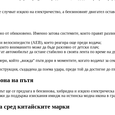
 случват изцяло на електричество, а бензиновият двигател остав
жно от обикновено. Именно затова системите, които правят разли
и велосипедисти (AEB), което реагира още преди водача;
 които вниманието може да бъде разсеяно от детски плач;
ат автомобилът да остане стабилно в своята лента по време на дъ
ери, който „вижда“ пътя дори в моментите, когато водачът за сек
струкция, създадена да поема удара, преди той да достигне до п
кона на пътя
т ще се предлага в бензинова, хибридна и изцяло електрическа в
лжи да поддържа изискания имидж на истинска модна икона в гра
а сред китайските марки