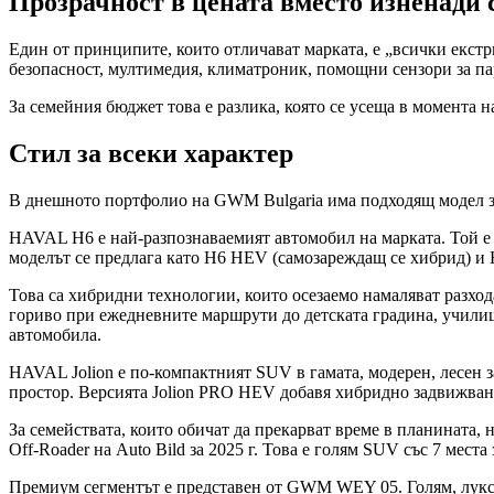
Прозрачност в цената вместо изненади 
Един от принципите, които отличават марката, е „всички екстри
безопасност, мултимедия, климатроник, помощни сензори за п
За семейния бюджет това е разлика, която се усеща в момента на
Стил за всеки характер
В днешното портфолио на GWM Bulgaria има подходящ модел за
HAVAL H6 е най-разпознаваемият автомобил на марката. Той е 
моделът се предлага като H6 HEV (самозареждащ се хибрид) и 
Това са хибридни технологии, които осезаемо намаляват разход
гориво при ежедневните маршрути до детската градина, училищ
автомобила.
HAVAL Jolion е по-компактният SUV в гамата, модерен, лесен за
простор. Версията Jolion PRO HEV добавя хибридно задвижван
За семействата, които обичат да прекарват време в планината, 
Off-Roader на Auto Bild за 2025 г. Това е голям SUV със 7 мес
Премиум сегментът е представен от GWM WEY 05. Голям, луксоз