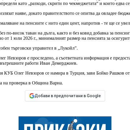
предели като „разходи, скрити по чекмеджетата“ и които едва се
лязат наяве, докато правителството се опитва да овладее бюдж
маляване на пенсиите с нито един цент, напротив - те ще се уве
ез по-висок таван на дълга, както и без ковид добавка за пенсии
о от 1 юли 2026 г., минималният размер на пенсията за осигурит
обен търговски управител в „Лукойл”.
ег Невзоров е проследено, а съответната информация е предос
а вътрешните работи Иван Демерджиев.
ия КУБ Олег Невзоров се намира в Турция, зави Бойко Рашков о
ха на проверка в Община Варна.
Добави в предпочитани в Google