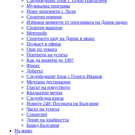
Следобедният блок с Тодор Пантилеев
Музикална програма
Нови хоризонти с Лили
Спортни новини
Избрани моменти от програмата на Дарик радио
Спортен маратон
Metropolis
Спортното шоу на Дарик в аванс
Подкаст в ефира
Още по темата
Портрети на успеха
Как да живеем до 100?
Финес
Дебатът
Следобедният блок с Георги Иванов
Мечтани дестинации
Гласът на изкуството
Квадратни метри
Следобедна криза
Новите 240: Посоката на България
Часът на успеха
Connected
Денят на храбростта
Бранд България
На живо