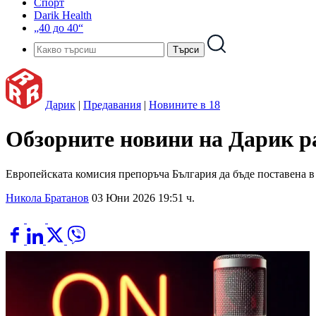
Спорт
Darik Health
„40 до 40“
Дарик
|
Предавания
|
Новините в 18
Обзорните новини на Дарик рад
Европейската комисия препоръча България да бъде поставена в 
Никола Братанов
03 Юни 2026 19:51 ч.