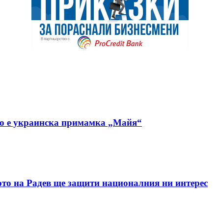
но е украинска примамка „Майя“
ото на Радев ще защити националния ни интерес