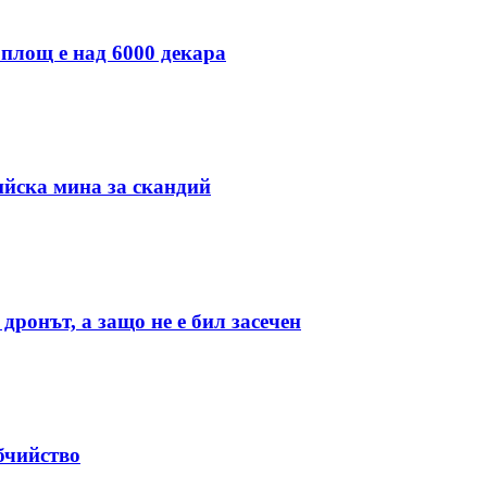
 площ е над 6000 декара
ийска мина за скандий
дронът, а защо не е бил засечен
бчийство