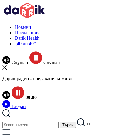
Новини
Предавания
Darik Health
„40 до 40“
Слушай
Слушай
Дарик радио - предаване на живо!
00:00
Гледай