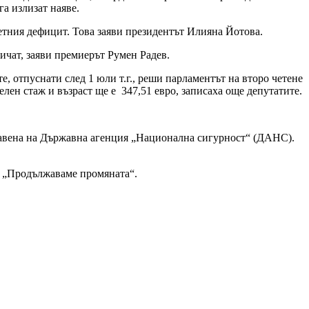
га излизат наяве.
етния дефицит. Това заяви президентът Илияна Йотова.
личат, заяви премиерът Румен Радев.
те, отпуснати след 1 юли т.г., реши парламентът на второ четене
елен стаж и възраст ще е 347,51 евро, записаха още депутатите.
тавена на Държавна агенция „Национална сигурност“ (ДАНС).
т „Продължаваме промяната“.