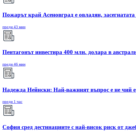
Пожарът край Асеновград е овладян, засегнатата
преди 43 мин
Пентагонът инвестира 400 млн. долара в австрал
преди 46 мин
Надежда Нейнски: Най-важният въпрос е не чий е 
преди 1 час
София сред дестинациите с най-висок риск от дже