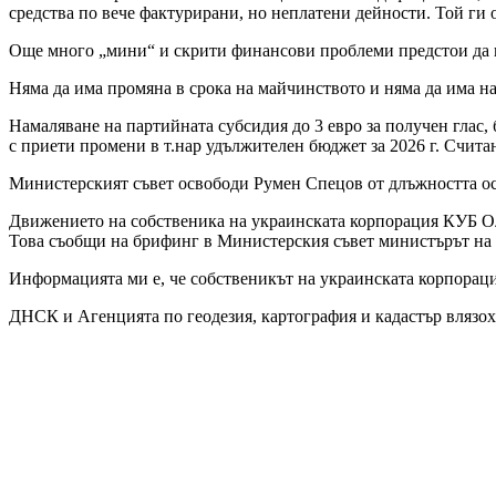
средства по вече фактурирани, но неплатени дейности. Той ги о
Още много „мини“ и скрити финансови проблеми предстои да из
Няма да има промяна в срока на майчинството и няма да има на
Намаляване на партийната субсидия до 3 евро за получен глас, б
с приети промени в т.нар удължителен бюджет за 2026 г. Считан
Министерският съвет освободи Румен Спецов от длъжността ос
Движението на собственика на украинската корпорация КУБ Ол
Това съобщи на брифинг в Министерския съвет министърът н
Информацията ми е, че собственикът на украинската корпорац
ДНСК и Агенцията по геодезия, картография и кадастър влязо