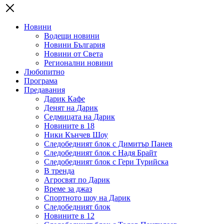
Новини
Водещи новини
Новини България
Новини от Света
Регионални новини
Любопитно
Програма
Предавания
Дарик Кафе
Денят на Дарик
Седмицата на Дарик
Новините в 18
Ники Кънчев Шоу
Следобедният блок с Димитър Панев
Следобедният блок с Надя Брайт
Следобедният блок с Гери Турийска
В тренда
Агросвят по Дарик
Време за джаз
Спортното шоу на Дарик
Следобедният блок
Новините в 12