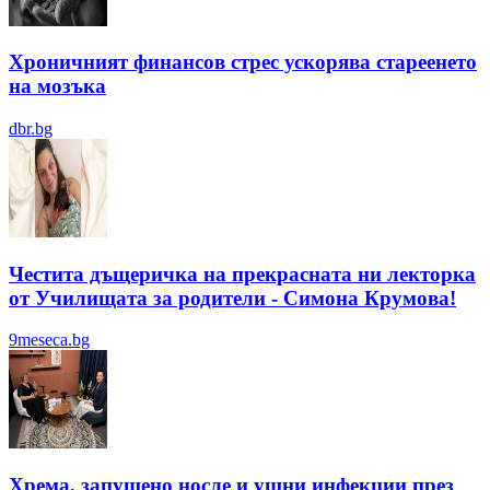
Хроничният финансов стрес ускорява стареенето
на мозъка
dbr.bg
Честита дъщеричка на прекрасната ни лекторка
от Училищата за родители - Симона Крумова!
9meseca.bg
Хрема, запушено носле и ушни инфекции през