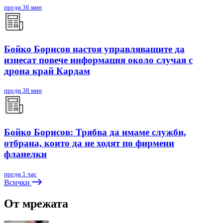
преди 36 мин
Бойко Борисов настоя управляващите да
изнесат повече информация около случая с
дрона край Кардам
преди 38 мин
Бойко Борисов: Трябва да имаме служби,
отбрана, които да не ходят по фирмени
фланелки
преди 1 час
Всички
От мрежата