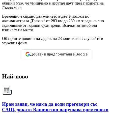
обвини мъж, че умишлено е избутал друг през парапета на
Лъвов мост
Временно е спряно движението в двете посоки по
автомагистрала „Тракия“ от 283 км до 289 км заради силно
задимяване от горящи сухи треви. Всички автомобили
изчакват на място.
Обзорните новини на Дарик на 23 юни 2026 г. слушайте в
звуковия файл.
Добави в предпочитани в Google
Най-ново
Иран заяви, че няма да води преговори със
САЩ, докато Вашингтон нарушава временното