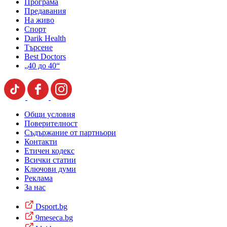
Програма
Предавания
На живо
Спорт
Darik Health
Търсене
Best Doctors
„40 до 40“
Общи условия
Поверителност
Съдържание от партньори
Контакти
Етичен кодекс
Всички статии
Ключови думи
Реклама
За нас
Dsport.bg
9meseca.bg