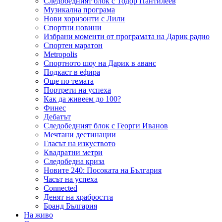
Следобедният блок с Тодор Пантилеев
Музикална програма
Нови хоризонти с Лили
Спортни новини
Избрани моменти от програмата на Дарик радио
Спортен маратон
Metropolis
Спортното шоу на Дарик в аванс
Подкаст в ефира
Още по темата
Портрети на успеха
Как да живеем до 100?
Финес
Дебатът
Следобедният блок с Георги Иванов
Мечтани дестинации
Гласът на изкуството
Квадратни метри
Следобедна криза
Новите 240: Посоката на България
Часът на успеха
Connected
Денят на храбростта
Бранд България
На живо