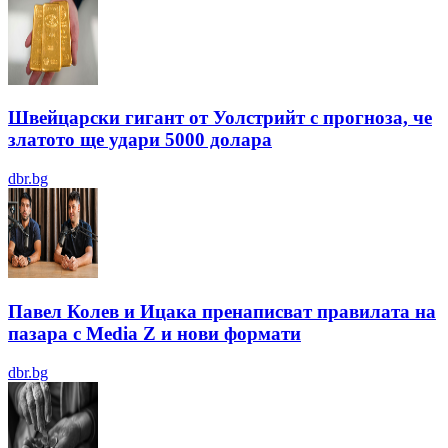
Швейцарски гигант от Уолстрийт с прогноза, че
златото ще удари 5000 долара
dbr.bg
Павел Колев и Ицака пренаписват правилата на
пазара с Media Z и нови формати
dbr.bg