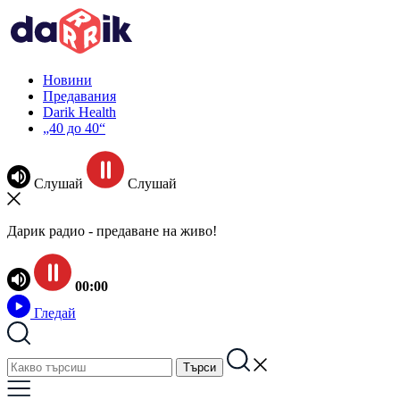
Новини
Предавания
Darik Health
„40 до 40“
Слушай
Слушай
Дарик радио - предаване на живо!
00:00
Гледай