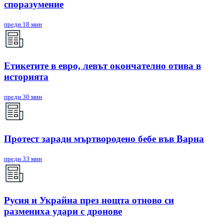
споразумение
преди 18 мин
Етикетите в евро, левът окончателно отива в
историята
преди 30 мин
Протест заради мъртвородено бебе във Варна
преди 33 мин
Русия и Украйна през нощта отново си
размениха удари с дронове