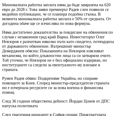
Минималната работна заплата няма да бъде замразена на 620
евро до 2028 г. Това заяви премиерът Радев слен появили се
медийни публикации, че се планира подобна стъпка. В
момента минималната работна заплата е 50% от средната. От
догодина обаче ще се изчислява по нова формула.
Няма достатъчно доказателства за повдигане на обвинения по
случая с незаконния град край Варна. Инвеститорът Олег
Невзоров е разпитван няколко пъти като свидетел, потвърдиха
от държавното обвинение. Вътрешният министър
Демерджиев обясни: Показанията на Невзоров изясняват
механизма, по който длъжностни лица са си затваряли очите.
Той уточни, че Невзоров не е бил официално издирван, но
институциите са следели за евентуалното му влизане в
страната.
Румен Радев обяви: Подкрепяме Украйна, но спираме
помощите за Киев. Според министър-председателя страната
ни е изчерпала ресурсите си за нова военна и финансова
помощ
След 36 години обществена дейност: Йордан Цонев от ДПС
напуска политиката
След трагичния инцидент в София снощи: Прокуратурата