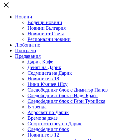
Новини
Водещи новини
Новини България
Новини от Света
Регионални новини
Любопитно
Програма
Предавания
Дарик Кафе
Денят на Дарик
Седмицата на Дарик
Новините в 18
Ники Кънчев Шоу
Следобедният блок с Димитър Панев
Следобедният блок с Надя Брайт
Следобедният блок с Гери Турийска
В тренда
Агросвят по Дарик
Време за джаз
Спортното шоу на Дарик
Следобедният блок
Новините в 12