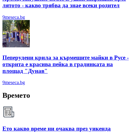
лятотo - какво трябва да знае всеки родител
9meseca.bg
Пеперудени крила за кърмещите майки в Русе -
открита е красива пейка в градинката на
площад "Дунав"
9meseca.bg
Времето
Ето какво време ни очаква през уикенда