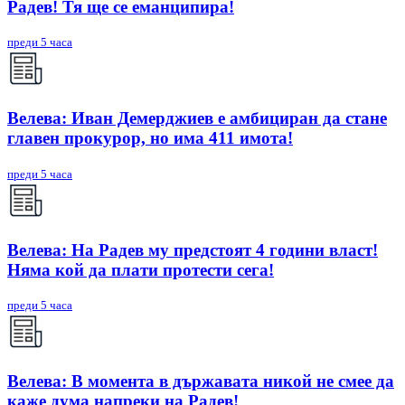
Радев! Тя ще се еманципира!
преди 5 часа
Велева: Иван Демерджиев е амбициран да стане
главен прокурор, но има 411 имота!
преди 5 часа
Велева: На Радев му предстоят 4 години власт!
Няма кой да плати протести сега!
преди 5 часа
Велева: В момента в държавата никой не смее да
каже дума напреки на Радев!