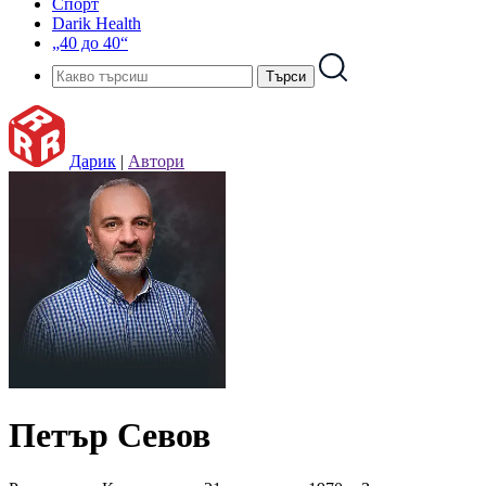
Спорт
Darik Health
„40 до 40“
Дарик
|
Автори
Петър Севов