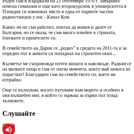
Роден съм в Кърджали на 21 септември 1970 г. Завърших
немска гимназия и още като второкурсник в университета в
Пловдив си извоювах място в една от първите частни
радиостанции у нас - Канал Ком.
Кaкво ли не съм работил, опитах да живея и далеч от
България, но се оказа, че съм много влюбен в страната,
близките и приятелите си.
В семейството на Дарик се „родих” в средата на 2011-та и за
пореден път в живота си попаднах на страхотен екип...
Късметът ме съпровожда почти винаги и навсякъде. Радвам се
на малките неща и съм от онези момчета, които май никога не
порастват! Благодарен съм на семейството си, което ме
изтрайва.
Още се вълнувам, когато пътуваме към морето и особено в
оня вълшебен миг, в който го зърваш за първи път иззад
хълмовете.
Слушайте