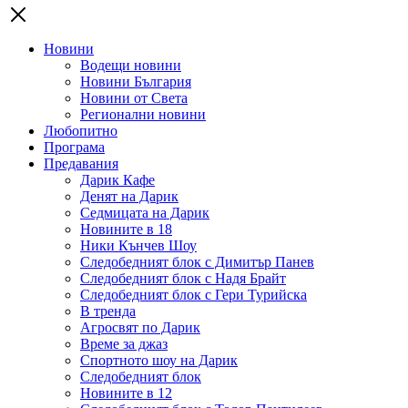
Новини
Водещи новини
Новини България
Новини от Света
Регионални новини
Любопитно
Програма
Предавания
Дарик Кафе
Денят на Дарик
Седмицата на Дарик
Новините в 18
Ники Кънчев Шоу
Следобедният блок с Димитър Панев
Следобедният блок с Надя Брайт
Следобедният блок с Гери Турийска
В тренда
Агросвят по Дарик
Време за джаз
Спортното шоу на Дарик
Следобедният блок
Новините в 12