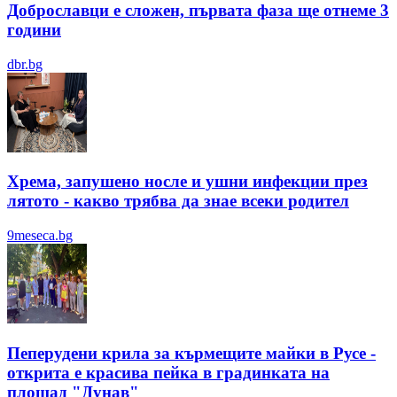
Доброславци е сложен, първата фаза ще отнеме 3
години
dbr.bg
Хрема, запушено носле и ушни инфекции през
лятотo - какво трябва да знае всеки родител
9meseca.bg
Пеперудени крила за кърмещите майки в Русе -
открита е красива пейка в градинката на
площад "Дунав"