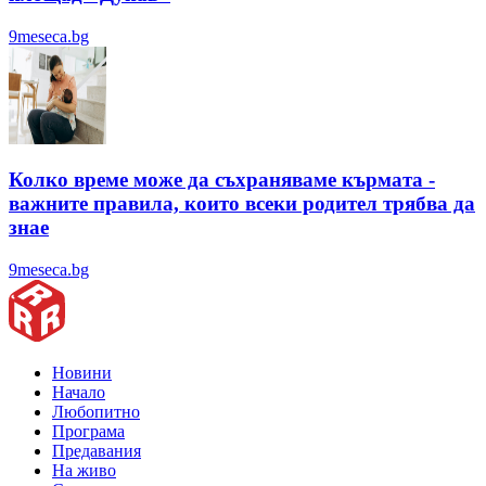
9meseca.bg
Колко време може да съхраняваме кърмата -
важните правила, които всеки родител трябва да
знае
9meseca.bg
Новини
Начало
Любопитно
Програма
Предавания
На живо