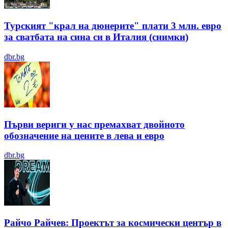
Турският "крал на дюнерите" плати 3 млн. евро
за сватбата на сина си в Италия (снимки)
dbr.bg
Първи вериги у нас премахват двойното
обозначение на цените в лева и евро
dbr.bg
Райчо Райчев: Проектът за космически център в