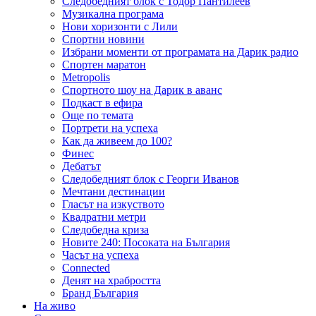
Следобедният блок с Тодор Пантилеев
Музикална програма
Нови хоризонти с Лили
Спортни новини
Избрани моменти от програмата на Дарик радио
Спортен маратон
Metropolis
Спортното шоу на Дарик в аванс
Подкаст в ефира
Още по темата
Портрети на успеха
Как да живеем до 100?
Финес
Дебатът
Следобедният блок с Георги Иванов
Мечтани дестинации
Гласът на изкуството
Квадратни метри
Следобедна криза
Новите 240: Посоката на България
Часът на успеха
Connected
Денят на храбростта
Бранд България
На живо