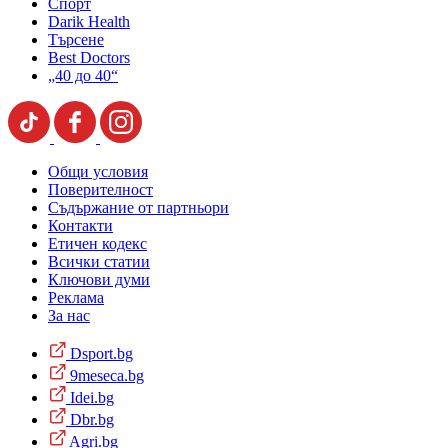
Спорт
Darik Health
Търсене
Best Doctors
„40 до 40“
Общи условия
Поверителност
Съдържание от партньори
Контакти
Етичен кодекс
Всички статии
Ключови думи
Реклама
За нас
Dsport.bg
9meseca.bg
Idei.bg
Dbr.bg
Agri.bg