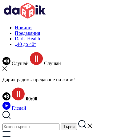
Новини
Предавания
Darik Health
„40 до 40“
Слушай
Слушай
Дарик радио - предаване на живо!
00:00
Гледай