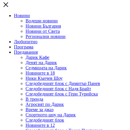
Новини
Водещи новини
Новини България
Новини от Света
Регионални новини
Любопитно
Програма
Предавания
Дарик Кафе
Денят на Дарик
Седмицата на Дарик
Новините в 18
Ники Кънчев Шоу
Следобедният блок с Димитър Панев
Следобедният блок с Надя Брайт
Следобедният блок с Гери Турийска
В тренда
Агросвят по Дарик
Време за джаз
Спортното шоу на Дарик
Следобедният блок
Новините в 12