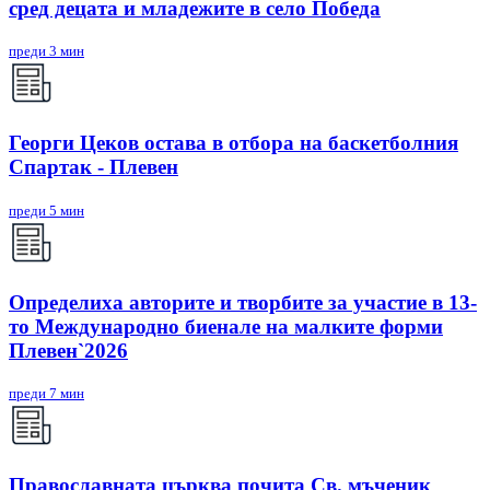
сред децата и младежите в село Победа
преди 3 мин
Георги Цеков остава в отбора на баскетболния
Спартак - Плевен
преди 5 мин
Определиха авторите и творбите за участие в 13-
то Международно биенале на малките форми
Плевен`2026
преди 7 мин
Православната църква почита Св. мъченик