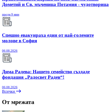
Дометий и Св. мъченица Потамия - чудотворица
преди 9 мин
Спешно евакуираха един от най-големите
молове в София
06.08.2026
Дима Радева: Нашето семейство създаде
фондация „Радосвет Радев“!
06.08.2026
Всички
От мрежата