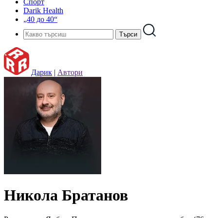
Спорт
Darik Health
„40 до 40“
Дарик
|
Автори
Никола Братанов