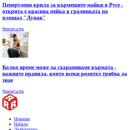
Пеперудени крила за кърмещите майки в Русе -
открита е красива пейка в градинката на
площад "Дунав"
9meseca.bg
Колко време може да съхраняваме кърмата -
важните правила, които всеки родител трябва да
знае
9meseca.bg
Новини
Начало
Любопитно