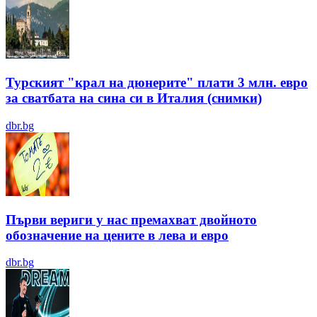
Турският "крал на дюнерите" плати 3 млн. евро
за сватбата на сина си в Италия (снимки)
dbr.bg
Първи вериги у нас премахват двойното
обозначение на цените в лева и евро
dbr.bg