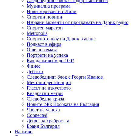
Следобедният блок с Тодор Пантилеев
Музикална програма
Нови хоризонти с Лили
Спортни новини
Избрани моменти от програмата на Дарик радио
Спортен маратон
Metropolis
Спортното шоу на Дарик в аванс
Подкаст в ефира
Още по темата
Портрети на успеха
Как да живеем до 100?
Финес
Дебатът
Следобедният блок с Георги Иванов
Мечтани дестинации
Гласът на изкуството
Квадратни метри
Следобедна криза
Новите 240: Посоката на България
Часът на успеха
Connected
Денят на храбростта
Бранд България
На живо