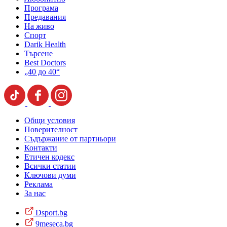
Програма
Предавания
На живо
Спорт
Darik Health
Търсене
Best Doctors
„40 до 40“
Общи условия
Поверителност
Съдържание от партньори
Контакти
Етичен кодекс
Всички статии
Ключови думи
Реклама
За нас
Dsport.bg
9meseca.bg