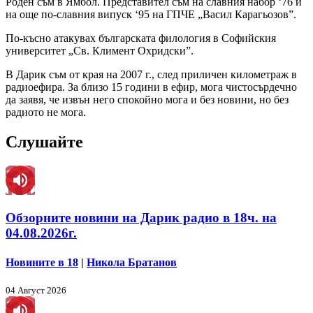
Роден съм в Ямбол. Представител съм на славния набор ‘76 и
на още по-славния випуск ‘95 на ГПЧЕ „Васил Карагьозов”.
По-късно атакувах българската филология в Софийския
университет „Св. Климент Охридски”.
В Дарик съм от края на 2007 г., след приличен километраж в
радиоефира. За близо 15 години в ефир, мога чистосърдечно
да заявя, че извън него спокойно мога и без новини, но без
радиото не мога.
Слушайте
Обзорните новини на Дарик радио в 18ч. на
04.08.2026г.
Новините в 18
|
Никола Братанов
04 Август 2026