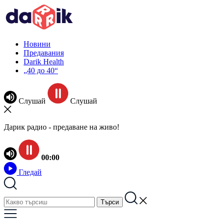
Новини
Предавания
Darik Health
„40 до 40“
Слушай
Слушай
Дарик радио - предаване на живо!
00:00
Гледай