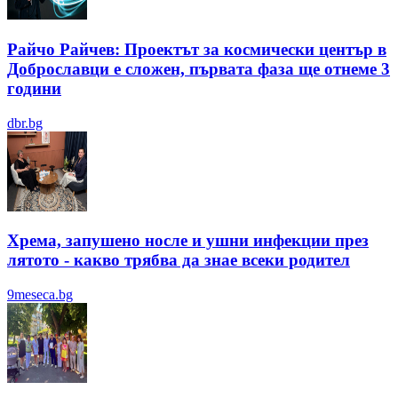
Райчо Райчев: Проектът за космически център в
Доброславци е сложен, първата фаза ще отнеме 3
години
dbr.bg
Хрема, запушено носле и ушни инфекции през
лятотo - какво трябва да знае всеки родител
9meseca.bg