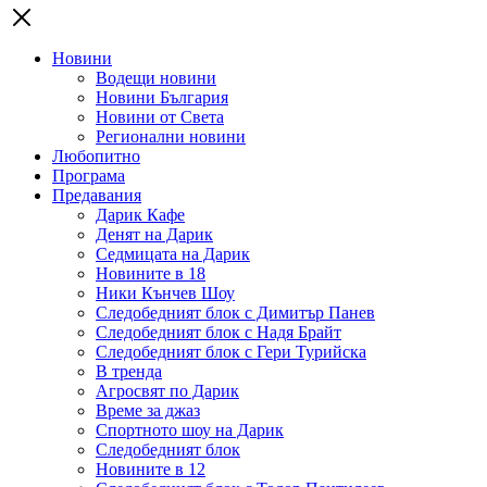
Новини
Водещи новини
Новини България
Новини от Света
Регионални новини
Любопитно
Програма
Предавания
Дарик Кафе
Денят на Дарик
Седмицата на Дарик
Новините в 18
Ники Кънчев Шоу
Следобедният блок с Димитър Панев
Следобедният блок с Надя Брайт
Следобедният блок с Гери Турийска
В тренда
Агросвят по Дарик
Време за джаз
Спортното шоу на Дарик
Следобедният блок
Новините в 12