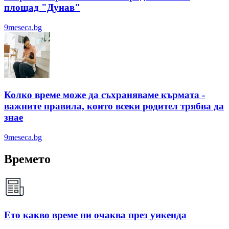
площад "Дунав"
9meseca.bg
Колко време може да съхраняваме кърмата -
важните правила, които всеки родител трябва да
знае
9meseca.bg
Времето
Ето какво време ни очаква през уикенда