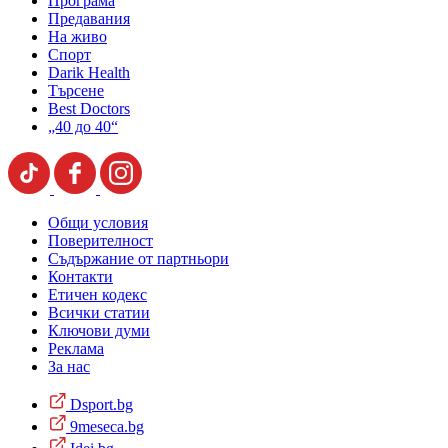
Програма
Предавания
На живо
Спорт
Darik Health
Търсене
Best Doctors
„40 до 40“
Общи условия
Поверителност
Съдържание от партньори
Контакти
Етичен кодекс
Всички статии
Ключови думи
Реклама
За нас
Dsport.bg
9meseca.bg