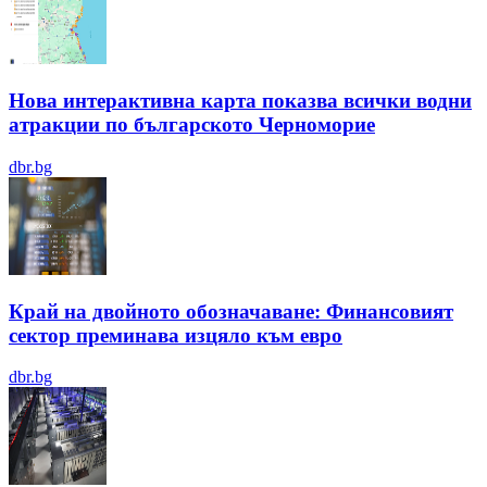
Нова интерактивна карта показва всички водни
атракции по българското Черноморие
dbr.bg
Край на двойното обозначаване: Финансовият
сектор преминава изцяло към евро
dbr.bg