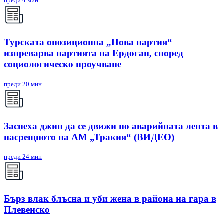
преди 4 мин
Турската опозиционна „Нова партия“
изпреварва партията на Ердоган, според
социологическо проучване
преди 20 мин
Заснеха джип да се движи по аварийната лента в
насрещното на АМ „Тракия“ (ВИДЕО)
преди 24 мин
Бърз влак блъсна и уби жена в района на гара в
Плевенско