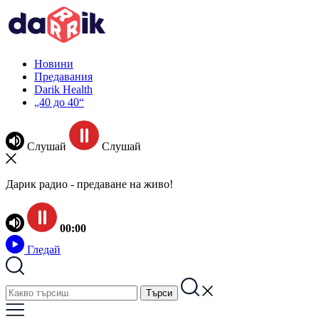
Новини
Предавания
Darik Health
„40 до 40“
Слушай
Слушай
Дарик радио - предаване на живо!
00:00
Гледай