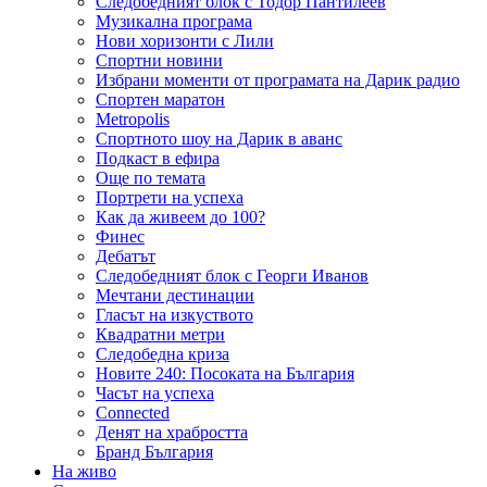
Следобедният блок с Тодор Пантилеев
Музикална програма
Нови хоризонти с Лили
Спортни новини
Избрани моменти от програмата на Дарик радио
Спортен маратон
Metropolis
Спортното шоу на Дарик в аванс
Подкаст в ефира
Още по темата
Портрети на успеха
Как да живеем до 100?
Финес
Дебатът
Следобедният блок с Георги Иванов
Мечтани дестинации
Гласът на изкуството
Квадратни метри
Следобедна криза
Новите 240: Посоката на България
Часът на успеха
Connected
Денят на храбростта
Бранд България
На живо