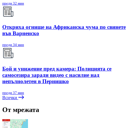
преди 32 мин
Откриха огнище на Африканска чума по свинете
във Варненско
преди 34 мин
Бой и унижение пред камера: Полицията се
самосезира заради видео с насилие над
непълнолетен в Пернишко
преди 37 мин
Всички
От мрежата