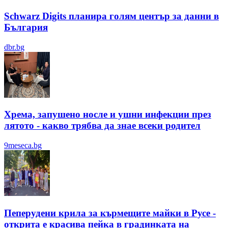
Schwarz Digits планира голям център за данни в
България
dbr.bg
Хрема, запушено носле и ушни инфекции през
лятотo - какво трябва да знае всеки родител
9meseca.bg
Пеперудени крила за кърмещите майки в Русе -
открита е красива пейка в градинката на